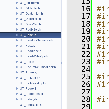
   15
UT_PtrProxy.h
   16
#i
UT_QTTablet.h
UT_Quaternion.h
   17
#i
UT_QuickHull.h
   18
#i
UT_QuickSort.h
   19
#i
UT_RadixSort.h
UT_Ramp.h
   20
#i
UT_RandomSequence.h
   21
#i
UT_Raster.h
UT_ReadPipe.h
   22
#i
UT_ReadWritePipe.h
   23
#i
UT_Rect.h
   24
UT_RecursiveTimedLock.h
UT_RefArray.h
   25
#i
UT_RefMatrix.h
   26
#i
UT_RefMatrixImpl.h
UT_Regex.h
   27
UT_RegexResult.h
   28
#i
UT_Relacy.h
   29
UT_RingBuffer.C