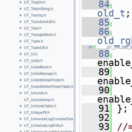
   84
UT_TmpDir.h
UT_TokenString.h
old_t
;
UT_Tracing.h
   85
   
UT_TransformUtil.h
UT_Tree.h
   86
UT_TriangleMesh.h
old_rg
UT_Tuple.h
   87
UT_SPLINE_
UT_TupleUtil.h
   88
UT_UI.h
enable
UT_Undo.h
UT_UndoBlock.h
   89
UT_UndoManager.h
enable
UT_UndoWorkerFinder.h
UT_UndoWorkerFinderTable.h
   90
UT_Unicode.h
enable
UT_UnicodeImpl.h
   91
 };
UT_UnicodeTable.h
UT_UniquePtr.h
   92
UT_UniversalLogConsoleSink.h
   93
//
UT_UniversalLogEntry.h
UT_UniversalLogFileLikeSink.h