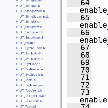
   64
UT_StringPager.h
UT_StringSet.h
enable
UT_StringStream.h
   65
UT_StringStreamImpl.h
UT_StringUtils.h
enable
UT_StringView.h
   66
UT_SubSystem.h
enable
UT_SuperInterval.h
UT_Swap.h
   67
   
UT_SymbolTable.h
   68
UT_SymMatrix3.h
UT_SymMatrix4.h
   69
   
UT_SysClone.h
   70
   
UT_SysResource.h
UT_SysSpecific.h
   71
   
UT_Tablet.h
   72
   
UT_TagManager.h
   73
   
UT_TaskArena.h
UT_TaskExclusive.h
enable
UT_TaskGroup.h
   74
   
UT_TaskList.h