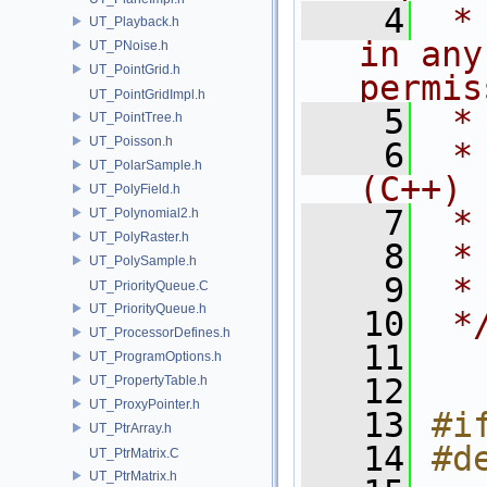
    4
 *
UT_Playback.h
in any
UT_PNoise.h
UT_PointGrid.h
permis
UT_PointGridImpl.h
    5
 *
UT_PointTree.h
UT_Poisson.h
    6
 *
UT_PolarSample.h
(C++)
UT_PolyField.h
    7
 *
UT_Polynomial2.h
UT_PolyRaster.h
    8
 *
UT_PolySample.h
    9
 *
UT_PriorityQueue.C
UT_PriorityQueue.h
   10
 *
UT_ProcessorDefines.h
   11
UT_ProgramOptions.h
   12
UT_PropertyTable.h
UT_ProxyPointer.h
   13
#i
UT_PtrArray.h
   14
#d
UT_PtrMatrix.C
UT_PtrMatrix.h