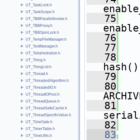
UT_TaskLock.h
enable
UT_TaskScope.h
   75
   
UT_TBBParallelInvoke.h
enable
UT_TBBProxy.h
UT_TBBSpinLock.h
   76
   
UT_TempFileManager.h
   77
UT_TestManager.h
UT_Tetrahedralize.h
   78
UT_Thing.h
hash()
UT_ThingList.h
   79
UT_Thread.h
UT_ThreadedAlgorithm.h
   80
UT_ThreadedIO.h
ARCHIV
UT_ThreadIOPool.h
UT_ThreadQueue.h
   81
UT_ThreadSafeCache.h
serial
UT_ThreadSpecificValue.h
   82
UT_TimeGate.h
UT_TimerTable.h
   83
UT_TimeUtils.h