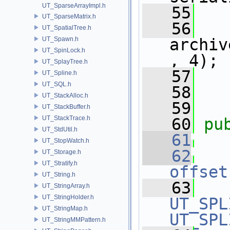
UT_SparseArrayImpl.h
   55
   
UT_SparseMatrix.h
   56
UT_SpatialTree.h
UT_Spawn.h
archiv
UT_SpinLock.h
, 4);
UT_SplayTree.h
   57
   
UT_Spline.h
UT_SQL.h
   58
   
UT_StackAlloc.h
   59
UT_StackBuffer.h
UT_StackTrace.h
   60
pu
UT_StdUtil.h
   61
UT_StopWatch.h
   62
UT_Storage.h
UT_Stratify.h
offset
UT_String.h
   63
UT_StringArray.h
UT_StringHolder.h
UT_SPL
UT_StringMap.h
UT_SPL
UT_StringMMPattern.h