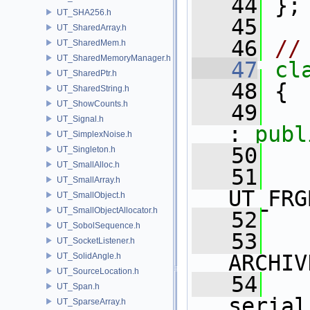
   44
 };
UT_SHA256.h
   45
UT_SharedArray.h
   46
//
UT_SharedMem.h
UT_SharedMemoryManager.h
   47
cl
UT_SharedPtr.h
   48
 {
UT_SharedString.h
UT_ShowCounts.h
   49
UT_Signal.h
: 
publ
UT_SimplexNoise.h
   50
   
UT_Singleton.h
UT_SmallAlloc.h
   51
UT_SmallArray.h
UT_FRG
UT_SmallObject.h
UT_SmallObjectAllocator.h
   52
UT_SobolSequence.h
   53
UT_SocketListener.h
ARCHIV
UT_SolidAngle.h
UT_SourceLocation.h
   54
UT_Span.h
serial
UT_SparseArray.h