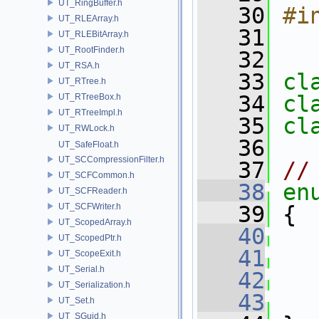
UT_RingBuffer.h
   30
#i
UT_RLEArray.h
   31
UT_RLEBitArray.h
UT_RootFinder.h
   32
UT_RSA.h
   33
cl
UT_RTree.h
   34
cl
UT_RTreeBox.h
UT_RTreeImpl.h
   35
cl
UT_RWLock.h
   36
UT_SafeFloat.h
UT_SCCompressionFilter.h
   37
//
UT_SCFCommon.h
   38
en
UT_SCFReader.h
UT_SCFWriter.h
   39
 {
UT_ScopedArray.h
   40
UT_ScopedPtr.h
   41
UT_ScopeExit.h
UT_Serial.h
   42
UT_Serialization.h
   43
UT_Set.h
UT_SGuid.h