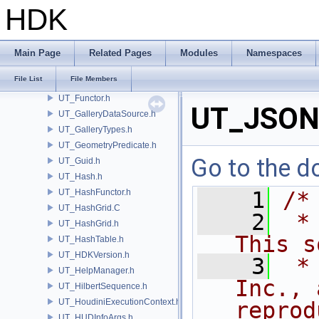
UT_FPStream.h
HDK
UT_FSA.h
UT_FSASymbolTable.h
UT_FSATable.h
Main Page
Related Pages
Modules
Namespaces
UT_Function.h
File List
File Members
UT_Functor.C
UT_Functor.h
UT_JSONP
UT_GalleryDataSource.h
UT_GalleryTypes.h
UT_GeometryPredicate.h
Go to the do
UT_Guid.h
UT_Hash.h
UT_HashFunctor.h
    1
/*
UT_HashGrid.C
    2
 *
UT_HashGrid.h
This s
UT_HashTable.h
UT_HDKVersion.h
    3
 *
UT_HelpManager.h
Inc., 
UT_HilbertSequence.h
UT_HoudiniExecutionContext.h
reprod
UT_HUDInfoArgs.h