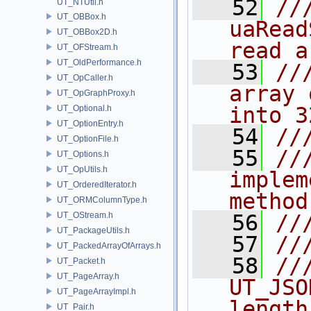
   52
///
UT_NTUtil.h
UT_OBBox.h
uaRead
UT_OBBox2D.h
read a
UT_OFStream.h
UT_OldPerformance.h
   53
//
UT_OpCaller.h
array 
UT_OpGraphProxy.h
into 3
UT_Optional.h
UT_OptionEntry.h
   54
//
UT_OptionFile.h
   55
//
UT_Options.h
UT_OpUtils.h
implem
UT_OrderedIterator.h
method
UT_ORMColumnType.h
UT_OStream.h
   56
//
UT_PackageUtils.h
   57
//
UT_PackedArrayOfArrays.h
   58
///
UT_Packet.h
UT_PageArray.h
UT_JSO
UT_PageArrayImpl.h
length
UT_Pair.h