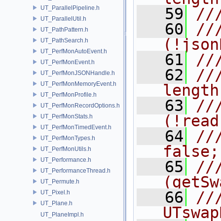
UT_ParallelPipeline.h
   59
//
UT_ParallelUtil.h
   60
//
UT_PathPattern.h
(!json
UT_PathSearch.h
UT_PerfMonAutoEvent.h
   61
//
UT_PerfMonEvent.h
   62
//
UT_PerfMonJSONHandle.h
UT_PerfMonMemoryEvent.h
length
UT_PerfMonProfile.h
   63
//
UT_PerfMonRecordOptions.h
(!read
UT_PerfMonStats.h
UT_PerfMonTimedEvent.h
   64
//
UT_PerfMonTypes.h
false;
UT_PerfMonUtils.h
UT_Performance.h
   65
//
UT_PerformanceThread.h
(getSw
UT_Permute.h
   66
///             
UT_Pixel.h
UT_Plane.h
UTswap
UT_PlaneImpl.h