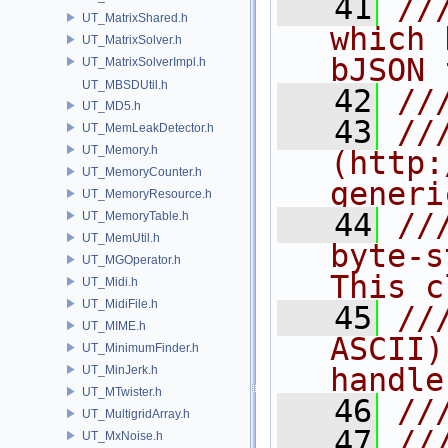
   41
//
UT_MatrixShared.h
which 
UT_MatrixSolver.h
bJSON 
UT_MatrixSolverImpl.h
UT_MBSDUtil.h
   42
//
UT_MD5.h
   43
//
UT_MemLeakDetector.h
UT_Memory.h
(http:
UT_MemoryCounter.h
generi
UT_MemoryResource.h
   44
//
UT_MemoryTable.h
UT_MemUtil.h
byte-s
UT_MGOperator.h
This c
UT_Midi.h
UT_MidiFile.h
   45
//
UT_MIME.h
ASCII)
UT_MinimumFinder.h
handle
UT_MinJerk.h
UT_MTwister.h
   46
//
UT_MultigridArray.h
   47
//
UT_MxNoise.h