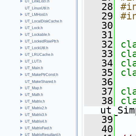
UT_LinkListT.h
   28
#i
UT_LinuxUtil.h
   29
#i
UT_LMHost.h
UT_LocalDiskCache.h
   30
UT_Lock.h
   31
UT_Lockable.h
   32
cl
UT_LockedRawPtr.h
UT_LockUtil.h
   33
cl
UT_LRUCache.h
   34
cl
UT_LUT.h
UT_Main.h
   35
cl
UT_MakePtrConst.h
   36
UT_MakeShared.h
UT_Map.h
   37
cl
UT_Math.h
   38
UT_Matrix.h
ut_Sim
UT_Matrix2.h
UT_Matrix3.h
   39
UT_Matrix4.h
   40
UT_MatrixFwd.h
UT_MatrixResultant.h