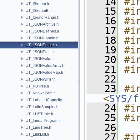
   14
#i
UT_IStream.h
   15
#i
UT_IStreamBuf.h
UT_IteratorRange.h
   16
#i
UT_JSONArchive.h
   17
#i
UT_JSONDefines.h
   18
#i
UT_JSONHandle.h
UT_JSONParser.h
   19
#i
UT_JSONPath.h
   20
#i
UT_JSONValue.h
UT_JSONValueArray.h
   21
#i
UT_JSONValueMap.h
   22
UT_JSONWriter.h
   23
#in
UT_KDTree.h
UT_KnownPath.h
<
SYS/f
UT_LabeledCapacity.h
   24
#i
UT_LatinSampler.h
UT_LHSTuple.h
   25
#i
UT_LinearProgram.h
   26
UT_LineTree.h
   27
#i
UT_LinkList.h