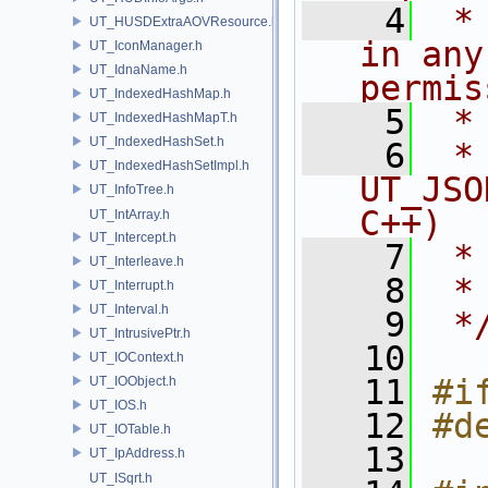
    4
 *
UT_HUSDExtraAOVResource.h
in any
UT_IconManager.h
UT_IdnaName.h
permis
UT_IndexedHashMap.h
    5
 *
UT_IndexedHashMapT.h
UT_IndexedHashSet.h
    6
 * NA
UT_IndexedHashSetImpl.h
UT_JSO
UT_InfoTree.h
C++)
UT_IntArray.h
UT_Intercept.h
    7
 *
UT_Interleave.h
    8
 *
UT_Interrupt.h
UT_Interval.h
    9
 *
UT_IntrusivePtr.h
   10
UT_IOContext.h
   11
#i
UT_IOObject.h
UT_IOS.h
   12
#d
UT_IOTable.h
   13
UT_IpAddress.h
UT_ISqrt.h