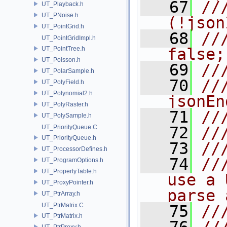
   67
//
UT_Playback.h
UT_PNoise.h
(!json
UT_PointGrid.h
   68
//
UT_PointGridImpl.h
UT_PointTree.h
false;
UT_Poisson.h
   69
//
UT_PolarSample.h
   70
//
UT_PolyField.h
UT_Polynomial2.h
jsonEn
UT_PolyRaster.h
   71
//
UT_PolySample.h
UT_PriorityQueue.C
   72
//
UT_PriorityQueue.h
   73
//
UT_ProcessorDefines.h
   74
//
UT_ProgramOptions.h
UT_PropertyTable.h
use a 
UT_ProxyPointer.h
parse 
UT_PtrArray.h
UT_PtrMatrix.C
   75
//
UT_PtrMatrix.h
UT_PtrProxy.h