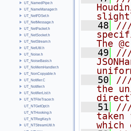
UT_NamedPipe.h
Houdin
UT_NameManager.h
slight
UT_NetFDSet.h
UT_NetMessage.h
   48
//
UT_NetPacket.h
specif
UT_NetSocket.h
The @c
UT_NetStream.h
UT_NetUtil.h
   49
//
UT_Noise.h
JSONHa
UT_NoiseBasis.h
UT_NoMemHandler.h
unifor
UT_NonCopyable.h
   50
//
UT_Notifier.C
the un
UT_Notifier.h
UT_NotifierList.h
direct
UT_NTFileTracer.h
   51
//
UT_NTGetOpt.h
UT_NTHooking.h
taken 
UT_NTRegKey.h
which 
UT_NTStreamUtil.h