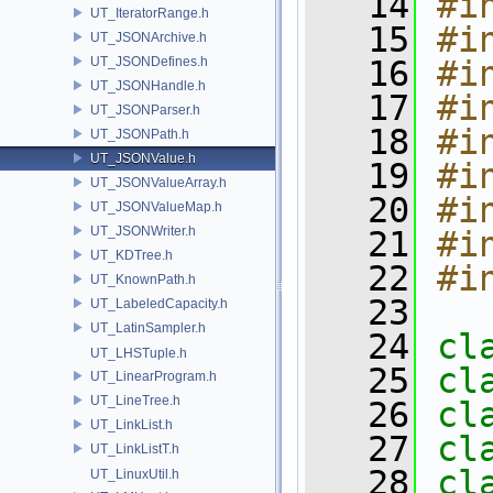
   14
#i
UT_IteratorRange.h
   15
#i
UT_JSONArchive.h
UT_JSONDefines.h
   16
#i
UT_JSONHandle.h
   17
#i
UT_JSONParser.h
   18
#i
UT_JSONPath.h
UT_JSONValue.h
   19
#i
UT_JSONValueArray.h
   20
#i
UT_JSONValueMap.h
UT_JSONWriter.h
   21
#i
UT_KDTree.h
   22
#i
UT_KnownPath.h
   23
UT_LabeledCapacity.h
UT_LatinSampler.h
   24
cl
UT_LHSTuple.h
   25
cl
UT_LinearProgram.h
UT_LineTree.h
   26
cl
UT_LinkList.h
   27
cl
UT_LinkListT.h
   28
cl
UT_LinuxUtil.h