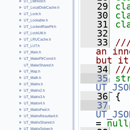
UT_LMHost.h
   29
cl
UT_LocalDiskCache.h
   30
cl
UT_Lock.h
UT_Lockable.h
   31
cl
UT_LockedRawPtr.h
   32
UT_LockUtil.h
   33
//
UT_LRUCache.h
UT_LUT.h
an inn
UT_Main.h
but it
UT_MakePtrConst.h
UT_MakeShared.h
   34
//
UT_Map.h
   35
st
UT_Math.h
UT_Matrix.h
UT_JSO
UT_Matrix2.h
   36
 {
UT_Matrix3.h
   37
UT_Matrix4.h
UT_MatrixFwd.h
UT_JSO
UT_MatrixResultant.h
= 
null
UT_MatrixShared.h
UT_MatrixSolver.h