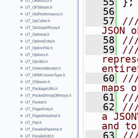
   55
 };
UT_OBBox2D.h
UT_OFStream.h
   56
UT_OldPerformance.h
   57
//
UT_OpCaller.h
JSON o
UT_OpGraphProxy.h
UT_Optional.h
   58
//
UT_OptionEntry.h
   59
//
UT_OptionFile.h
UT_Options.h
repres
UT_OpUtils.h
entire
UT_OrderedIterator.h
   60
//
UT_ORMColumnType.h
UT_OStream.h
maps o
UT_PackageUtils.h
   61
//
UT_PackedArrayOfArrays.h
UT_Packet.h
   62
//
UT_PageArray.h
a JSON
UT_PageArrayImpl.h
UT_Pair.h
and to
UT_ParallelPipeline.h
   63
//
UT_ParallelUtil.h