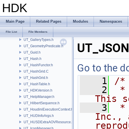
UT_FSASymbolTable.h
HDK
UT_FSATable.h
UT_Function.h
UT_Functor.C
Main Page
Related Pages
Modules
Namespaces
UT_Functor.h
File List
File Members
UT_GalleryDataSource.h
UT_GalleryTypes.h
UT_JSON
UT_GeometryPredicate.h
UT_Guid.h
UT_Hash.h
Go to the do
UT_HashFunctor.h
UT_HashGrid.C
UT_HashGrid.h
    1
/*
UT_HashTable.h
    2
 *
UT_HDKVersion.h
This s
UT_HelpManager.h
UT_HilbertSequence.h
    3
 *
UT_HoudiniExecutionContext.h
Inc., 
UT_HUDInfoArgs.h
UT_HUSDExtraAOVResource.h
reprod
UT_IconManager.h