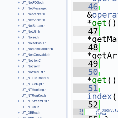
UT_NetFDSet.h
   46
UT_NetMessage.h
&
opera
UT_NetPacket.h
UT_NetSocket.h
*
get
()
UT_NetStream.h
   47
UT_NetUtil.h
*getMa
UT_Noise.h
UT_NoiseBasis.h
   48
UT_NoMemHandler.h
*getAr
UT_NonCopyable.h
UT_Notifier.C
   49
UT_Notifier.h
   50
UT_NotifierList.h
*
get
()
UT_NTFileTracer.h
UT_NTGetOpt.h
   51
UT_NTHooking.h
index
(
UT_NTRegKey.h
UT_NTStreamUtil.h
   52
UT_NTUtil.h
   53
UT_JSONVal
UT_OBBox.h
   54
int64