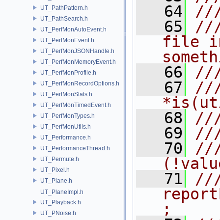
   64
//
UT_PathPattern.h
UT_PathSearch.h
   65
//
UT_PerfMonAutoEvent.h
file i
UT_PerfMonEvent.h
UT_PerfMonJSONHandle.h
someth
UT_PerfMonMemoryEvent.h
   66
//
UT_PerfMonProfile.h
   67
//
UT_PerfMonRecordOptions.h
UT_PerfMonStats.h
*is(ut
UT_PerfMonTimedEvent.h
   68
//
UT_PerfMonTypes.h
UT_PerfMonUtils.h
   69
//
UT_Performance.h
   70
//
UT_PerformanceThread.h
(!valu
UT_Permute.h
UT_Pixel.h
   71
///           
UT_Plane.h
report
UT_PlaneImpl.h
UT_Playback.h
;
UT_PNoise.h