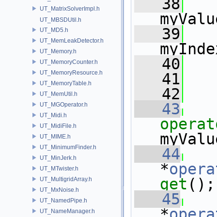
   38
   
UT_MatrixSolverImpl.h
myValu
UT_MBSDUtil.h
   39
   
UT_MD5.h
UT_MemLeakDetector.h
myInde
UT_Memory.h
   40
   
UT_MemoryCounter.h
UT_MemoryResource.h
   41
   
UT_MemoryTable.h
   42
UT_MemUtil.h
   43
UT_MGOperator.h
UT_Midi.h
operat
UT_MidiFile.h
myValu
UT_MIME.h
UT_MinimumFinder.h
   44
UT_MinJerk.h
*
opera
UT_MTwister.h
get
();
UT_MultigridArray.h
UT_MxNoise.h
   45
UT_NamedPipe.h
*
opera
UT_NameManager.h