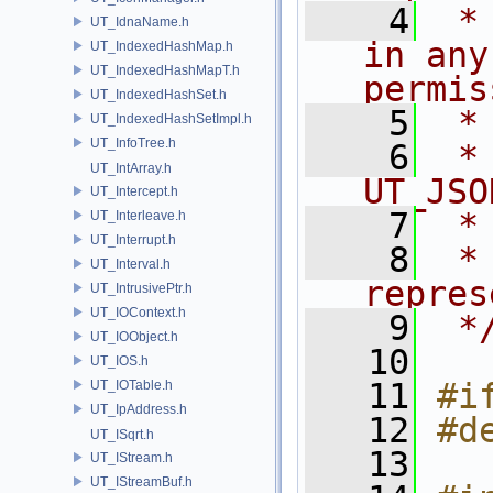
    4
 *
UT_IdnaName.h
in any
UT_IndexedHashMap.h
UT_IndexedHashMapT.h
permis
UT_IndexedHashSet.h
    5
 *
UT_IndexedHashSetImpl.h
UT_InfoTree.h
    6
 * NA
UT_IntArray.h
UT_JSO
UT_Intercept.h
    7
 *
UT_Interleave.h
UT_Interrupt.h
    8
 *
UT_Interval.h
repres
UT_IntrusivePtr.h
UT_IOContext.h
    9
 *
UT_IOObject.h
   10
UT_IOS.h
   11
#i
UT_IOTable.h
UT_IpAddress.h
   12
#d
UT_ISqrt.h
   13
UT_IStream.h
UT_IStreamBuf.h