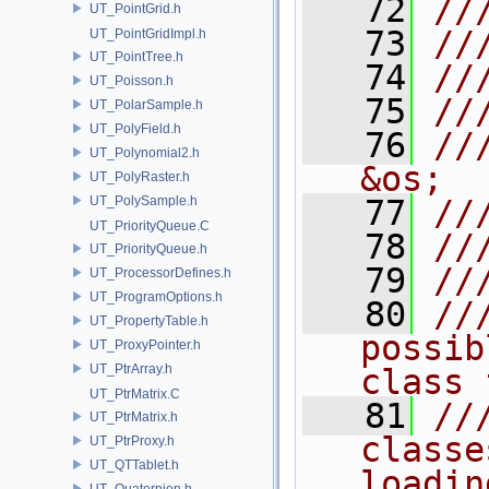
   72
//
UT_PointGrid.h
   73
//
UT_PointGridImpl.h
UT_PointTree.h
   74
//
UT_Poisson.h
   75
//
UT_PolarSample.h
UT_PolyField.h
   76
///
UT_Polynomial2.h
&os;
UT_PolyRaster.h
UT_PolySample.h
   77
//
UT_PriorityQueue.C
   78
//
UT_PriorityQueue.h
   79
//
UT_ProcessorDefines.h
UT_ProgramOptions.h
   80
//
UT_PropertyTable.h
possib
UT_ProxyPointer.h
UT_PtrArray.h
class 
UT_PtrMatrix.C
   81
//
UT_PtrMatrix.h
classe
UT_PtrProxy.h
UT_QTTablet.h
loadin
UT_Quaternion.h