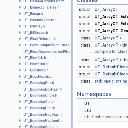
Classes
UT_Base64EncodeFilter.h
UT_BidirectionalTree.h
struct
UT_ArrayCT
UT_Bimap.h
struct
UT_ArrayCT::Ext
UT_BinomialCoeffs.h
struct
UT_ArrayCT::Ext
UT_BitArray.h
struct
UT_ArrayCT::Gen
UT_BitStream.h
class
UT_Array< T >
UT_BlockRelocator.h
class
UT_Array< T >::I
UT_BloscCompressionFilter.h
Comparator class 
UT_BloscDecompressionFilter.h
UT_Blowfish.h
class
UT_Array< T >::b
UT_BlowfishIO.h
struct
UT::DefaultClear
UT_BoostAsio.h
struct
UT::DefaultClear
UT_BoostAsioExt.h
class
std::basic_string
UT_BoundingBox.h
UT_BoundingBoxHash.h
Namespaces
UT_BoundingCircle.h
UT_BoundingCone.h
UT
UT_BoundingRect.h
std
UT_BoundingRectHash.h
std::hash specializatio
UT_BoundingRectImpl.h
UT_BoundingSphere.h