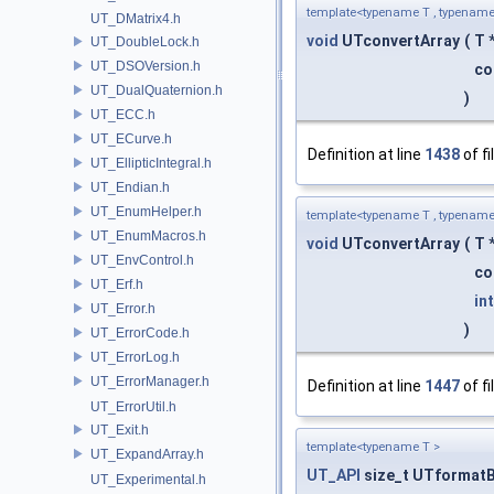
template<typename T , typename
UT_DMatrix4.h
void
UTconvertArray
(
T 
UT_DoubleLock.h
UT_DSOVersion.h
co
UT_DualQuaternion.h
)
UT_ECC.h
UT_ECurve.h
Definition at line
1438
of fi
UT_EllipticIntegral.h
UT_Endian.h
UT_EnumHelper.h
template<typename T , typename
UT_EnumMacros.h
void
UTconvertArray
(
T 
UT_EnvControl.h
co
UT_Erf.h
in
UT_Error.h
)
UT_ErrorCode.h
UT_ErrorLog.h
UT_ErrorManager.h
Definition at line
1447
of fi
UT_ErrorUtil.h
UT_Exit.h
template<typename T >
UT_ExpandArray.h
UT_API
size_t UTformatB
UT_Experimental.h