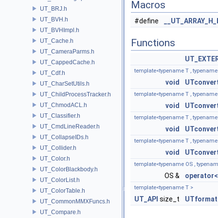
Macros
UT_BRJ.h
UT_BVH.h
#define
__UT_ARRAY_H_
UT_BVHImpl.h
Functions
UT_Cache.h
UT_CameraParms.h
UT_EXTE
UT_CappedCache.h
template<typename T , typename
UT_Cdf.h
void
UTconver
UT_CharSetUtils.h
UT_ChildProcessTracker.h
template<typename T , typename
UT_ChmodACL.h
void
UTconver
UT_Classifier.h
template<typename T , typename
UT_CmdLineReader.h
void
UTconver
UT_CollapseIDs.h
template<typename T , typename
UT_Collider.h
void
UTconver
UT_Color.h
template<typename OS , typenam
UT_ColorBlackbody.h
OS &
operator
UT_ColorList.h
template<typename T >
UT_ColorTable.h
UT_API
size_t
UTformat
UT_CommonMMXFuncs.h
UT_Compare.h