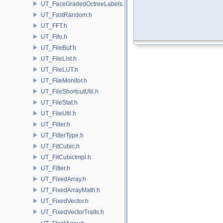
UT_FaceGradedOctreeLabels.h
UT_FastRandom.h
UT_FFT.h
UT_Fifo.h
UT_FileBuf.h
UT_FileList.h
UT_FileLUT.h
UT_FileMonitor.h
UT_FileShortcutUtil.h
UT_FileStat.h
UT_FileUtil.h
UT_Filter.h
UT_FilterType.h
UT_FitCubic.h
UT_FitCubicImpl.h
UT_Fitter.h
UT_FixedArray.h
UT_FixedArrayMath.h
UT_FixedVector.h
UT_FixedVectorTraits.h