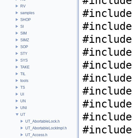
#include 
RV
#include 
samples
SHOP
#include 
SI
SIM
#include 
SIMZ
SOP
#include 
STY
SYS
#include 
TAKE
TIL
#include 
tools
#include 
TS
UI
#include 
UN
UNI
#include 
UT
UT_AbortableLock.h
#include 
UT_AbortableLockImpl.h
UT_Access.h