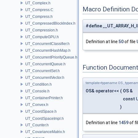
UT_Complex.h
Macro Definition D
UT_Compress.C
UT_Compress.h
UT_CompressedBlockIndex.h
#define __UT_ARRAY_H_
UT_Compression.h
UT_ComputeGPU.h
Definition at line
50
of file
UT_ConcurrentClassifier.h
UT_ConcurrentHashMap.h
UT_ConcurrentPriorityQueue.h
UT_ConcurrentQueue.h
Function Document
UT_ConcurrentSet.h
UT_ConcurrentVector.h
template<typename OS , typenam
UT_Condition.h
OS& operator<<
(
OS &
UT_Console.h
UT_ContainerPrinter.h
const
UT_Convex.h
)
UT_CoordSpace.h
UT_CoordSpaceImpl.h
Definition at line
1459
of fi
UT_Counter.h
UT_CovarianceMatrix.h