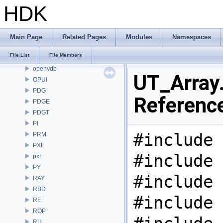
OP
HDK
OP3D
OpenColorIO
OpenEXR
Main Page
Related Pages
Modules
Namespaces
OpenImageDenoise
File List
File Members
OpenImageIO
openvdb
UT_Array.
OPUI
PDG
Referenc
PDGE
PDGT
PI
#include 
PRM
PXL
#include 
pxr
PY
#include 
RAY
RBD
#include 
RE
ROP
RU