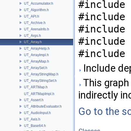
#include 
UT_Accumulator.h
UT_Algorithm.h
#include 
UT_API.h
UT_Archive.h
#include 
UT_ArenaInfo.h
UT_Args.h
#include 
UT_Array.h
UT_ArrayHelp.h
#include 
UT_ArrayImpl.h
UT_ArrayMap.h
Include de
UT_ArraySet.h
UT_ArrayStringMap.h
This graph 
UT_ArrayStringSet.h
UT_ARTMap.h
indirectly in
UT_ARTMapImpl.h
UT_Assert.h
UT_AttributeEvaluator.h
Go to the so
UT_AudioInput.h
UT_Axis.h
UT_Base64.h