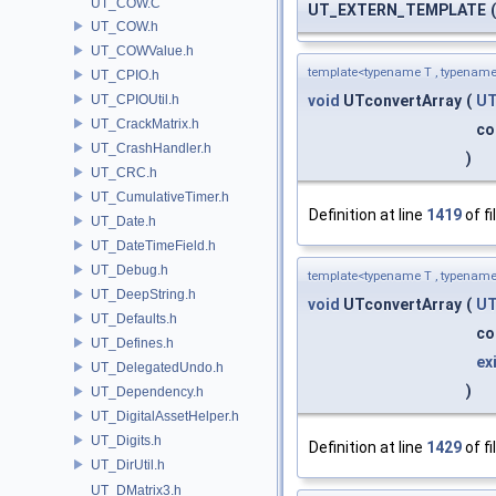
UT_COW.C
UT_EXTERN_TEMPLATE
(
UT_COW.h
UT_COWValue.h
template<typename T , typename
UT_CPIO.h
UT_CPIOUtil.h
void
UTconvertArray
(
UT
UT_CrackMatrix.h
co
UT_CrashHandler.h
)
UT_CRC.h
UT_CumulativeTimer.h
Definition at line
1419
of fi
UT_Date.h
UT_DateTimeField.h
UT_Debug.h
template<typename T , typename
UT_DeepString.h
void
UTconvertArray
(
UT
UT_Defaults.h
co
UT_Defines.h
ex
UT_DelegatedUndo.h
)
UT_Dependency.h
UT_DigitalAssetHelper.h
UT_Digits.h
Definition at line
1429
of fi
UT_DirUtil.h
UT_DMatrix3.h