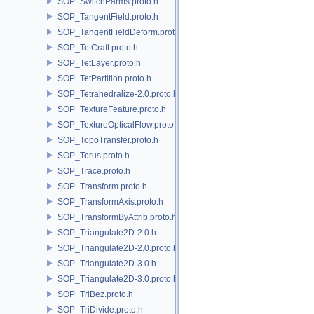
SOP_SwitchParms.proto.h
SOP_TangentField.proto.h
SOP_TangentFieldDeform.proto.h
SOP_TetCraft.proto.h
SOP_TetLayer.proto.h
SOP_TetPartition.proto.h
SOP_Tetrahedralize-2.0.proto.h
SOP_TextureFeature.proto.h
SOP_TextureOpticalFlow.proto.h
SOP_TopoTransfer.proto.h
SOP_Torus.proto.h
SOP_Trace.proto.h
SOP_Transform.proto.h
SOP_TransformAxis.proto.h
SOP_TransformByAttrib.proto.h
SOP_Triangulate2D-2.0.h
SOP_Triangulate2D-2.0.proto.h
SOP_Triangulate2D-3.0.h
SOP_Triangulate2D-3.0.proto.h
SOP_TriBez.proto.h
SOP_TriDivide.proto.h