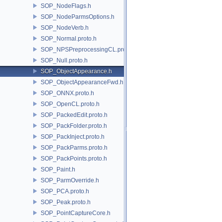
SOP_NodeFlags.h
SOP_NodeParmsOptions.h
SOP_NodeVerb.h
SOP_Normal.proto.h
SOP_NPSPreprocessingCL.proto.h
SOP_Null.proto.h
SOP_ObjectAppearance.h
SOP_ObjectAppearanceFwd.h
SOP_ONNX.proto.h
SOP_OpenCL.proto.h
SOP_PackedEdit.proto.h
SOP_PackFolder.proto.h
SOP_PackInject.proto.h
SOP_PackParms.proto.h
SOP_PackPoints.proto.h
SOP_Paint.h
SOP_ParmOverride.h
SOP_PCA.proto.h
SOP_Peak.proto.h
SOP_PointCaptureCore.h