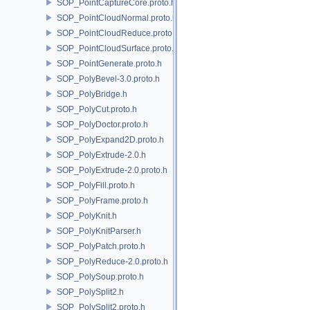
SOP_PointCaptureCore.proto.h
SOP_PointCloudNormal.proto.h
SOP_PointCloudReduce.proto.h
SOP_PointCloudSurface.proto.h
SOP_PointGenerate.proto.h
SOP_PolyBevel-3.0.proto.h
SOP_PolyBridge.h
SOP_PolyCut.proto.h
SOP_PolyDoctor.proto.h
SOP_PolyExpand2D.proto.h
SOP_PolyExtrude-2.0.h
SOP_PolyExtrude-2.0.proto.h
SOP_PolyFill.proto.h
SOP_PolyFrame.proto.h
SOP_PolyKnit.h
SOP_PolyKnitParser.h
SOP_PolyPatch.proto.h
SOP_PolyReduce-2.0.proto.h
SOP_PolySoup.proto.h
SOP_PolySplit2.h
SOP_PolySplit2.proto.h