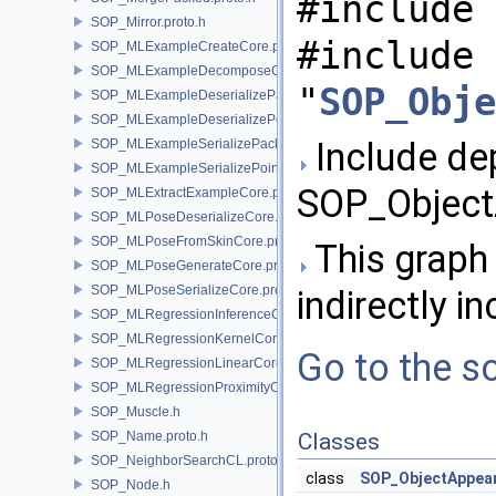
#include 
SOP_Mirror.proto.h
#include
SOP_MLExampleCreateCore.proto.h
SOP_MLExampleDecomposeCore.proto.h
"
SOP_Obje
SOP_MLExampleDeserializePacked.proto.h
SOP_MLExampleDeserializePoint.proto.h
Include de
SOP_MLExampleSerializePacked.proto.h
SOP_MLExampleSerializePoint.proto.h
SOP_Object
SOP_MLExtractExampleCore.proto.h
SOP_MLPoseDeserializeCore.proto.h
SOP_MLPoseFromSkinCore.proto.h
This graph 
SOP_MLPoseGenerateCore.proto.h
SOP_MLPoseSerializeCore.proto.h
indirectly in
SOP_MLRegressionInferenceCore.proto.h
SOP_MLRegressionKernelCore.proto.h
Go to the so
SOP_MLRegressionLinearCore.proto.h
SOP_MLRegressionProximityCore.proto.h
SOP_Muscle.h
SOP_Name.proto.h
Classes
SOP_NeighborSearchCL.proto.h
class
SOP_ObjectAppea
SOP_Node.h