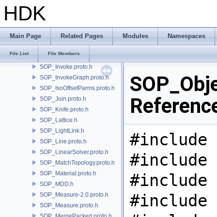
SOP_HeatGeodesic.proto.h
HDK
SOP_Hole.proto.h
SOP_HOM.h
SOP_Inflate.proto.h
Main Page
Related Pages
Modules
Namespaces
SOP_IntersectionAnalysis.proto.h
File List
File Members
SOP_IntersectionStitch.proto.h
SOP_Invoke.proto.h
SOP_Obje
SOP_InvokeGraph.proto.h
SOP_IsoOffsetParms.proto.h
Referenc
SOP_Join.proto.h
SOP_Knife.proto.h
SOP_Lattice.h
SOP_LightLink.h
#include 
SOP_Line.proto.h
SOP_LinearSolver.proto.h
#include 
SOP_MatchTopology.proto.h
SOP_Material.proto.h
#include 
SOP_MDD.h
#include 
SOP_Measure-2.0.proto.h
SOP_Measure.proto.h
SOP_MergePacked.proto.h