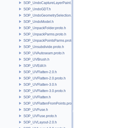
SOP_UndoCaptureLayerPaint.h
SOP_UndoGDT.h
SOP_UndoGeometrySelection.h
SOP_UndoModel.h
SOP_UnpackFolder.proto.h
SOP_UnpackParms.proto.h
SOP_UnpackPointsParms.proto.h
SOP_Unsubdivide.proto.h
SOP_UVAutoseam.proto.h
SOP_UVBrush.h
SOP_UVEdit.h
SOP_UVFlatten-2.0.h
SOP_UVFlatten-2.0.proto.h
SOP_UVFlatten-3.0.h
SOP_UVFlatten-3.0.proto.h
SOP_UVFlatten.h
SOP_UVFlattenFromPoints.proto.h
SOP_UVFuse.h
SOP_UVFuse.proto.h
SOP_UVLayout-2.0.h