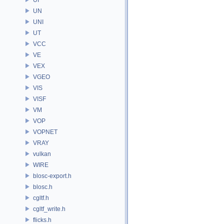
UN
UNI
UT
VCC
VE
VEX
VGEO
VIS
VISF
VM
VOP
VOPNET
VRAY
vulkan
WIRE
blosc-export.h
blosc.h
cgltf.h
cgltf_write.h
flicks.h