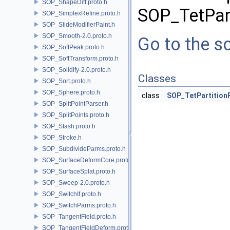
SOP_ShapeDiff.proto.h
SOP_TetPart
SOP_SimplexRefine.proto.h
SOP_SlideModifierPaint.h
SOP_Smooth-2.0.proto.h
Go to the so
SOP_SoftPeak.proto.h
SOP_SoftTransform.proto.h
SOP_Solidify-2.0.proto.h
Classes
SOP_Sort.proto.h
SOP_Sphere.proto.h
class
SOP_TetPartition
SOP_SplitPointParser.h
SOP_SplitPoints.proto.h
SOP_Stash.proto.h
SOP_Stroke.h
SOP_SubdivideParms.proto.h
SOP_SurfaceDeformCore.proto.h
SOP_SurfaceSplat.proto.h
SOP_Sweep-2.0.proto.h
SOP_SwitchIf.proto.h
SOP_SwitchParms.proto.h
SOP_TangentField.proto.h
SOP_TangentFieldDeform.proto.h