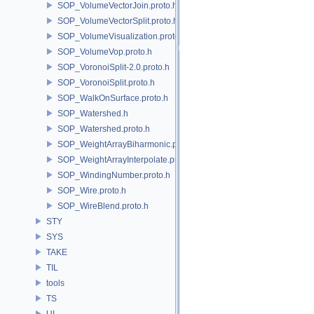
SOP_VolumeVectorJoin.proto.h
SOP_VolumeVectorSplit.proto.h
SOP_VolumeVisualization.proto.h
SOP_VolumeVop.proto.h
SOP_VoronoiSplit-2.0.proto.h
SOP_VoronoiSplit.proto.h
SOP_WalkOnSurface.proto.h
SOP_Watershed.h
SOP_Watershed.proto.h
SOP_WeightArrayBiharmonic.proto.h
SOP_WeightArrayInterpolate.proto.h
SOP_WindingNumber.proto.h
SOP_Wire.proto.h
SOP_WireBlend.proto.h
STY
SYS
TAKE
TIL
tools
TS
UI