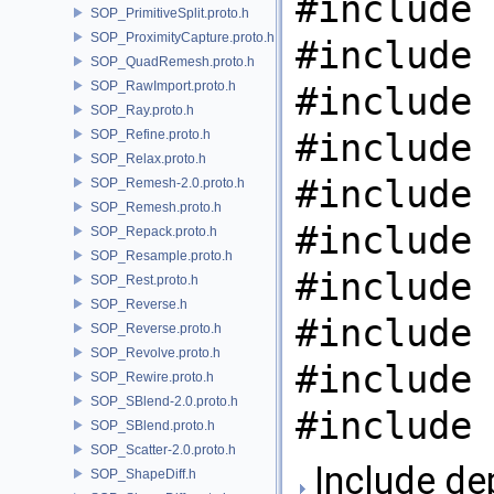
#include 
SOP_PrimitiveSplit.proto.h
SOP_ProximityCapture.proto.h
#include 
SOP_QuadRemesh.proto.h
SOP_RawImport.proto.h
#include 
SOP_Ray.proto.h
#include 
SOP_Refine.proto.h
SOP_Relax.proto.h
#include 
SOP_Remesh-2.0.proto.h
SOP_Remesh.proto.h
#include 
SOP_Repack.proto.h
SOP_Resample.proto.h
#include 
SOP_Rest.proto.h
SOP_Reverse.h
#include 
SOP_Reverse.proto.h
SOP_Revolve.proto.h
#include 
SOP_Rewire.proto.h
SOP_SBlend-2.0.proto.h
#include 
SOP_SBlend.proto.h
SOP_Scatter-2.0.proto.h
Include de
SOP_ShapeDiff.h