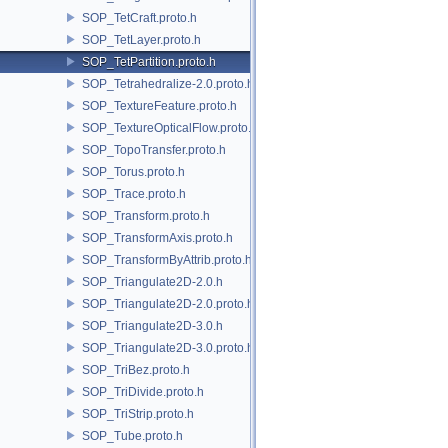
SOP_TetCraft.proto.h
SOP_TetLayer.proto.h
SOP_TetPartition.proto.h
SOP_Tetrahedralize-2.0.proto.h
SOP_TextureFeature.proto.h
SOP_TextureOpticalFlow.proto.h
SOP_TopoTransfer.proto.h
SOP_Torus.proto.h
SOP_Trace.proto.h
SOP_Transform.proto.h
SOP_TransformAxis.proto.h
SOP_TransformByAttrib.proto.h
SOP_Triangulate2D-2.0.h
SOP_Triangulate2D-2.0.proto.h
SOP_Triangulate2D-3.0.h
SOP_Triangulate2D-3.0.proto.h
SOP_TriBez.proto.h
SOP_TriDivide.proto.h
SOP_TriStrip.proto.h
SOP_Tube.proto.h