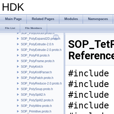
HDK
SOP_PointCloudSurface.proto.h
SOP_PointGenerate.proto.h
SOP_PolyBevel-3.0.proto.h
Main Page
Related Pages
Modules
Namespaces
SOP_PolyBridge.h
SOP_PolyCut.proto.h
File List
File Members
SOP_PolyDoctor.proto.h
SOP_PolyExpand2D.proto.h
SOP_TetPa
SOP_PolyExtrude-2.0.h
SOP_PolyExtrude-2.0.proto.h
Referenc
SOP_PolyFill.proto.h
SOP_PolyFrame.proto.h
SOP_PolyKnit.h
#include 
SOP_PolyKnitParser.h
SOP_PolyPatch.proto.h
#include 
SOP_PolyReduce-2.0.proto.h
SOP_PolySoup.proto.h
#include 
SOP_PolySplit2.h
SOP_PolySplit2.proto.h
#include 
SOP_PolyWire.proto.h
SOP_Primitive.proto.h