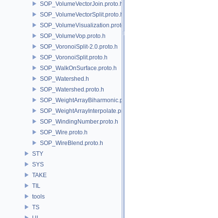
SOP_VolumeVectorJoin.proto.h
SOP_VolumeVectorSplit.proto.h
SOP_VolumeVisualization.proto.h
SOP_VolumeVop.proto.h
SOP_VoronoiSplit-2.0.proto.h
SOP_VoronoiSplit.proto.h
SOP_WalkOnSurface.proto.h
SOP_Watershed.h
SOP_Watershed.proto.h
SOP_WeightArrayBiharmonic.proto.h
SOP_WeightArrayInterpolate.proto.h
SOP_WindingNumber.proto.h
SOP_Wire.proto.h
SOP_WireBlend.proto.h
STY
SYS
TAKE
TIL
tools
TS
UI