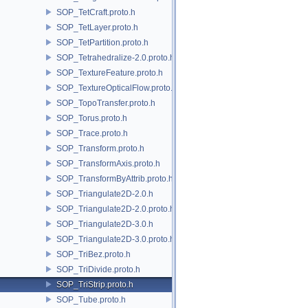
SOP_TetCraft.proto.h
SOP_TetLayer.proto.h
SOP_TetPartition.proto.h
SOP_Tetrahedralize-2.0.proto.h
SOP_TextureFeature.proto.h
SOP_TextureOpticalFlow.proto.h
SOP_TopoTransfer.proto.h
SOP_Torus.proto.h
SOP_Trace.proto.h
SOP_Transform.proto.h
SOP_TransformAxis.proto.h
SOP_TransformByAttrib.proto.h
SOP_Triangulate2D-2.0.h
SOP_Triangulate2D-2.0.proto.h
SOP_Triangulate2D-3.0.h
SOP_Triangulate2D-3.0.proto.h
SOP_TriBez.proto.h
SOP_TriDivide.proto.h
SOP_TriStrip.proto.h
SOP_Tube.proto.h