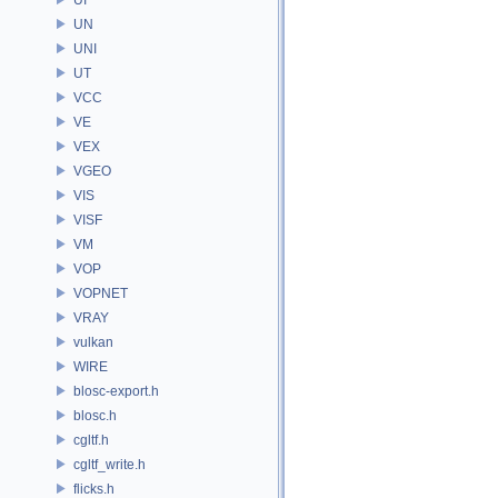
UN
UNI
UT
VCC
VE
VEX
VGEO
VIS
VISF
VM
VOP
VOPNET
VRAY
vulkan
WIRE
blosc-export.h
blosc.h
cgltf.h
cgltf_write.h
flicks.h