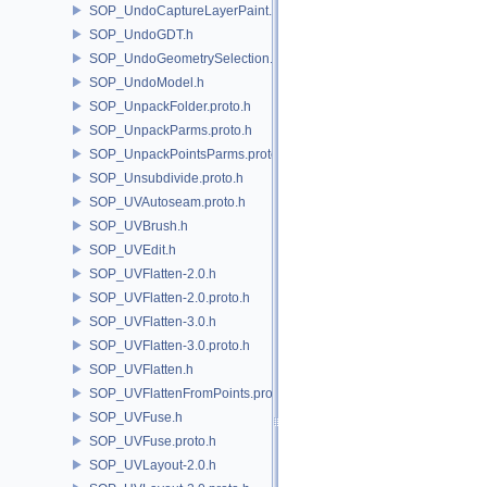
SOP_UndoCaptureLayerPaint.h
SOP_UndoGDT.h
SOP_UndoGeometrySelection.h
SOP_UndoModel.h
SOP_UnpackFolder.proto.h
SOP_UnpackParms.proto.h
SOP_UnpackPointsParms.proto.h
SOP_Unsubdivide.proto.h
SOP_UVAutoseam.proto.h
SOP_UVBrush.h
SOP_UVEdit.h
SOP_UVFlatten-2.0.h
SOP_UVFlatten-2.0.proto.h
SOP_UVFlatten-3.0.h
SOP_UVFlatten-3.0.proto.h
SOP_UVFlatten.h
SOP_UVFlattenFromPoints.proto.h
SOP_UVFuse.h
SOP_UVFuse.proto.h
SOP_UVLayout-2.0.h