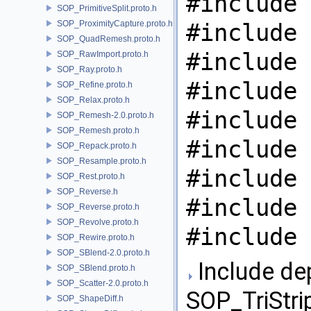
#include 
SOP_PrimitiveSplit.proto.h
SOP_ProximityCapture.proto.h
#include 
SOP_QuadRemesh.proto.h
#include 
SOP_RawImport.proto.h
SOP_Ray.proto.h
#include 
SOP_Refine.proto.h
SOP_Relax.proto.h
#include 
SOP_Remesh-2.0.proto.h
SOP_Remesh.proto.h
#include 
SOP_Repack.proto.h
SOP_Resample.proto.h
#include 
SOP_Rest.proto.h
SOP_Reverse.h
#include 
SOP_Reverse.proto.h
SOP_Revolve.proto.h
#include 
SOP_Rewire.proto.h
SOP_SBlend-2.0.proto.h
Include de
SOP_SBlend.proto.h
SOP_Scatter-2.0.proto.h
SOP_TriStrip
SOP_ShapeDiff.h