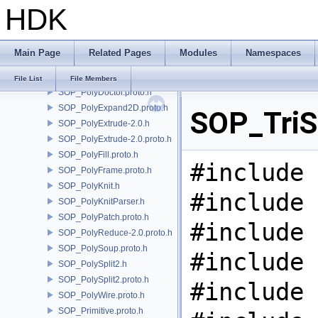
HDK
SOP_PointCloudSurface.proto.h
SOP_PointGenerate.proto.h
SOP_PolyBevel-3.0.proto.h
Main Page
Related Pages
Modules
Namespaces
SOP_PolyBridge.h
SOP_PolyCut.proto.h
File List
File Members
SOP_PolyDoctor.proto.h
SOP_PolyExpand2D.proto.h
SOP_TriSt
SOP_PolyExtrude-2.0.h
SOP_PolyExtrude-2.0.proto.h
SOP_PolyFill.proto.h
#include 
SOP_PolyFrame.proto.h
SOP_PolyKnit.h
#include 
SOP_PolyKnitParser.h
SOP_PolyPatch.proto.h
#include 
SOP_PolyReduce-2.0.proto.h
SOP_PolySoup.proto.h
#include 
SOP_PolySplit2.h
SOP_PolySplit2.proto.h
#include 
SOP_PolyWire.proto.h
SOP_Primitive.proto.h