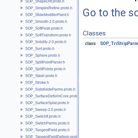
SOP_ShapeDiff.proto.h
SOP_SimplexRefine.proto.h
Go to the so
SOP_SlideModifierPaint.h
SOP_Smooth-2.0.proto.h
SOP_SoftPeak.proto.h
Classes
SOP_SoftTransform.proto.h
SOP_Solidify-2.0.proto.h
class
SOP_TriStripPar
SOP_Sort.proto.h
SOP_Sphere.proto.h
SOP_SplitPointParser.h
SOP_SplitPoints.proto.h
SOP_Stash.proto.h
SOP_Stroke.h
SOP_SubdivideParms.proto.h
SOP_SurfaceDeformCore.proto.h
SOP_SurfaceSplat.proto.h
SOP_Sweep-2.0.proto.h
SOP_SwitchIf.proto.h
SOP_SwitchParms.proto.h
SOP_TangentField.proto.h
SOP_TangentFieldDeform.proto.h