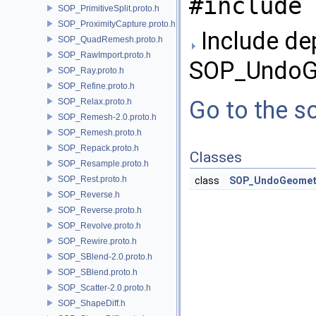
#include 
SOP_PrimitiveSplit.proto.h
SOP_ProximityCapture.proto.h
Include de
SOP_QuadRemesh.proto.h
SOP_RawImport.proto.h
SOP_UndoGe
SOP_Ray.proto.h
SOP_Refine.proto.h
Go to the so
SOP_Relax.proto.h
SOP_Remesh-2.0.proto.h
SOP_Remesh.proto.h
SOP_Repack.proto.h
Classes
SOP_Resample.proto.h
SOP_Rest.proto.h
class
SOP_UndoGeometr
SOP_Reverse.h
SOP_Reverse.proto.h
SOP_Revolve.proto.h
SOP_Rewire.proto.h
SOP_SBlend-2.0.proto.h
SOP_SBlend.proto.h
SOP_Scatter-2.0.proto.h
SOP_ShapeDiff.h