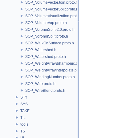
SOP_VolumeVectorJoin.proto.h
SOP_VolumeVectorSplit.proto.h
SOP_VolumeVisualization.proto.h
SOP_VolumeVop.proto.h
SOP_VoronoiSplit-2.0.proto.h
SOP_VoronoiSplit.proto.h
SOP_WalkOnSurface.proto.h
SOP_Watershed.h
SOP_Watershed.proto.h
SOP_WeightArrayBiharmonic.proto.h
SOP_WeightArrayInterpolate.proto.h
SOP_WindingNumber.proto.h
SOP_Wire.proto.h
SOP_WireBlend.proto.h
STY
SYS
TAKE
TIL
tools
TS
UI