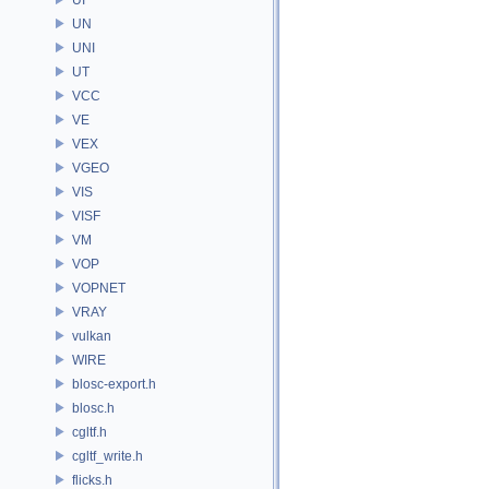
UN
UNI
UT
VCC
VE
VEX
VGEO
VIS
VISF
VM
VOP
VOPNET
VRAY
vulkan
WIRE
blosc-export.h
blosc.h
cgltf.h
cgltf_write.h
flicks.h