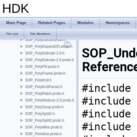
HDK
SOP_PointCloudSurface.proto.h
SOP_PointGenerate.proto.h
SOP_PolyBevel-3.0.proto.h
Main Page
Related Pages
Modules
Namespaces
SOP_PolyBridge.h
SOP_PolyCut.proto.h
File List
File Members
SOP_PolyDoctor.proto.h
SOP_PolyExpand2D.proto.h
SOP_Undo
SOP_PolyExtrude-2.0.h
SOP_PolyExtrude-2.0.proto.h
Referenc
SOP_PolyFill.proto.h
SOP_PolyFrame.proto.h
SOP_PolyKnit.h
#include 
SOP_PolyKnitParser.h
SOP_PolyPatch.proto.h
#include 
SOP_PolyReduce-2.0.proto.h
SOP_PolySoup.proto.h
#include 
SOP_PolySplit2.h
SOP_PolySplit2.proto.h
#include 
SOP_PolyWire.proto.h
SOP_Primitive.proto.h