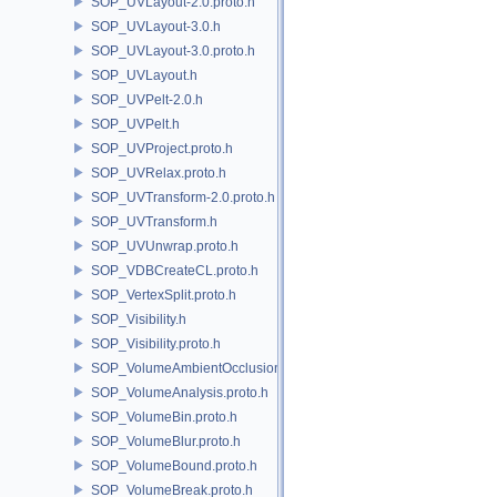
SOP_UVLayout-2.0.proto.h
SOP_UVLayout-3.0.h
SOP_UVLayout-3.0.proto.h
SOP_UVLayout.h
SOP_UVPelt-2.0.h
SOP_UVPelt.h
SOP_UVProject.proto.h
SOP_UVRelax.proto.h
SOP_UVTransform-2.0.proto.h
SOP_UVTransform.h
SOP_UVUnwrap.proto.h
SOP_VDBCreateCL.proto.h
SOP_VertexSplit.proto.h
SOP_Visibility.h
SOP_Visibility.proto.h
SOP_VolumeAmbientOcclusion.proto.h
SOP_VolumeAnalysis.proto.h
SOP_VolumeBin.proto.h
SOP_VolumeBlur.proto.h
SOP_VolumeBound.proto.h
SOP_VolumeBreak.proto.h