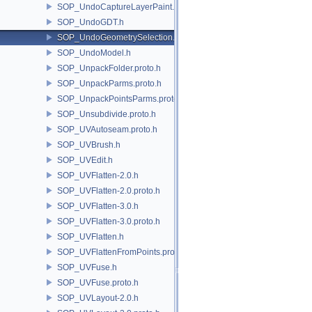
SOP_UndoCaptureLayerPaint.h
SOP_UndoGDT.h
SOP_UndoGeometrySelection.h
SOP_UndoModel.h
SOP_UnpackFolder.proto.h
SOP_UnpackParms.proto.h
SOP_UnpackPointsParms.proto.h
SOP_Unsubdivide.proto.h
SOP_UVAutoseam.proto.h
SOP_UVBrush.h
SOP_UVEdit.h
SOP_UVFlatten-2.0.h
SOP_UVFlatten-2.0.proto.h
SOP_UVFlatten-3.0.h
SOP_UVFlatten-3.0.proto.h
SOP_UVFlatten.h
SOP_UVFlattenFromPoints.proto.h
SOP_UVFuse.h
SOP_UVFuse.proto.h
SOP_UVLayout-2.0.h