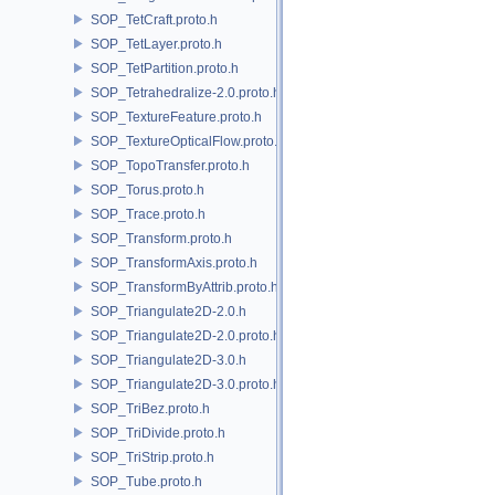
SOP_TetCraft.proto.h
SOP_TetLayer.proto.h
SOP_TetPartition.proto.h
SOP_Tetrahedralize-2.0.proto.h
SOP_TextureFeature.proto.h
SOP_TextureOpticalFlow.proto.h
SOP_TopoTransfer.proto.h
SOP_Torus.proto.h
SOP_Trace.proto.h
SOP_Transform.proto.h
SOP_TransformAxis.proto.h
SOP_TransformByAttrib.proto.h
SOP_Triangulate2D-2.0.h
SOP_Triangulate2D-2.0.proto.h
SOP_Triangulate2D-3.0.h
SOP_Triangulate2D-3.0.proto.h
SOP_TriBez.proto.h
SOP_TriDivide.proto.h
SOP_TriStrip.proto.h
SOP_Tube.proto.h