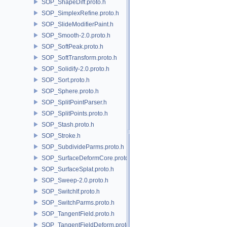
SOP_ShapeDiff.proto.h
SOP_SimplexRefine.proto.h
SOP_SlideModifierPaint.h
SOP_Smooth-2.0.proto.h
SOP_SoftPeak.proto.h
SOP_SoftTransform.proto.h
SOP_Solidify-2.0.proto.h
SOP_Sort.proto.h
SOP_Sphere.proto.h
SOP_SplitPointParser.h
SOP_SplitPoints.proto.h
SOP_Stash.proto.h
SOP_Stroke.h
SOP_SubdivideParms.proto.h
SOP_SurfaceDeformCore.proto.h
SOP_SurfaceSplat.proto.h
SOP_Sweep-2.0.proto.h
SOP_SwitchIf.proto.h
SOP_SwitchParms.proto.h
SOP_TangentField.proto.h
SOP_TangentFieldDeform.proto.h