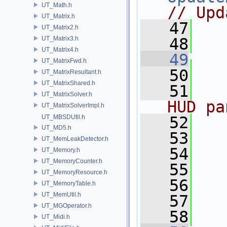
UT_Math.h
// Upd
UT_Matrix.h
   47
   
UT_Matrix2.h
UT_Matrix3.h
   48
UT_Matrix4.h
   49
UT_MatrixFwd.h
   50
   
UT_MatrixResultant.h
UT_MatrixShared.h
   51
UT_MatrixSolver.h
HUD pa
UT_MatrixSolverImpl.h
UT_MBSDUtil.h
   52
UT_MD5.h
   53
UT_MemLeakDetector.h
   54
UT_Memory.h
UT_MemoryCounter.h
   55
UT_MemoryResource.h
   56
UT_MemoryTable.h
UT_MemUtil.h
   57
   
UT_MGOperator.h
   58
UT_Midi.h