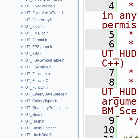
    4
 *
UT_FixedVector.h
in any
UT_FixedVectorTraits.h
UT_FloatArray.h
permis
UT_Floor.h
    5
 *
UT_FMalloc.h
UT_Format.h
    6
 * NA
UT_FPStream.h
UT_HUD
UT_FSA.h
C++)
UT_FSASymbolTable.h
UT_FSATable.h
    7
 *
UT_Function.h
    8
 * 
UT_Functor.C
UT_Functor.h
UT_HUD
UT_GalleryDataSource.h
argume
UT_GalleryTypes.h
BM_Sce
UT_GeometryPredicate.h
UT_Guid.h
    9
 *
UT_Hash.h
   10
UT_HashFunctor.h
UT_HashGrid.C