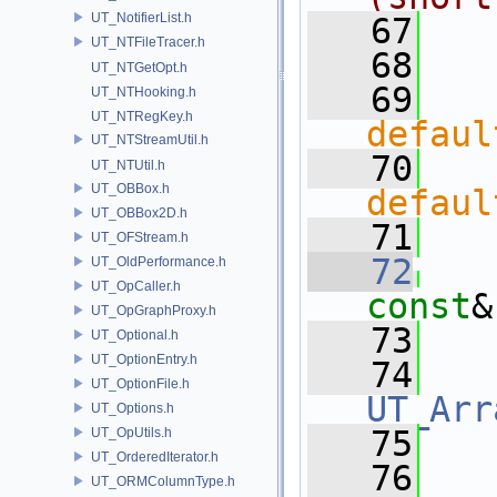
UT_NotifierList.h
   67
   
UT_NTFileTracer.h
   68
UT_NTGetOpt.h
   69
UT_NTHooking.h
UT_NTRegKey.h
defaul
UT_NTStreamUtil.h
   70
UT_NTUtil.h
UT_OBBox.h
defaul
UT_OBBox2D.h
   71
UT_OFStream.h
   72
UT_OldPerformance.h
UT_OpCaller.h
const
&
UT_OpGraphProxy.h
   73
   
UT_Optional.h
UT_OptionEntry.h
   74
UT_OptionFile.h
UT_Arr
UT_Options.h
   75
   
UT_OpUtils.h
UT_OrderedIterator.h
   76
UT_ORMColumnType.h