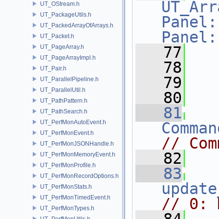
UT_Arr
UT_OStream.h
UT_PackageUtils.h
Panel:
UT_PackedArrayOfArrays.h
Panel:
UT_Packet.h
UT_PageArray.h
   77
   
UT_PageArrayImpl.h
   78
UT_Pair.h
   79
   
UT_ParallelPipeline.h
UT_ParallelUtil.h
   80
UT_PathPattern.h
   81
UT_PathSearch.h
UT_PerfMonAutoEvent.h
Comman
UT_PerfMonEvent.h
// Com
UT_PerfMonJSONHandle.h
   82
UT_PerfMonMemoryEvent.h
UT_PerfMonProfile.h
   83
UT_PerfMonRecordOptions.h
update
UT_PerfMonStats.h
UT_PerfMonTimedEvent.h
// 0: 
UT_PerfMonTypes.h
UT_PerfMonUtils.h