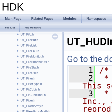
UT_Exit.h
HDK
UT_ExpandArray.h
UT_Experimental.h
UT_FaceGradedOctreeLabels.h
Main Page
Related Pages
Modules
Namespaces
UT_FastRandom.h
File List
File Members
UT_FFT.h
UT_Fifo.h
UT_HUDIn
UT_FileBuf.h
UT_FileList.h
UT_FileLUT.h
Go to the do
UT_FileMonitor.h
UT_FileShortcutUtil.h
UT_FileStat.h
    1
/*
UT_FileUtil.h
    2
 *
UT_Filter.h
This s
UT_FilterType.h
UT_FitCubic.h
    3
 *
UT_FitCubicImpl.h
Inc., 
UT_Fitter.h
UT_FixedArray.h
reprod
UT_FixedArrayMath.h