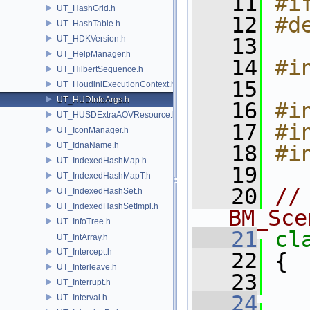
   11
#i
UT_HashGrid.h
   12
#d
UT_HashTable.h
UT_HDKVersion.h
   13
UT_HelpManager.h
   14
#i
UT_HilbertSequence.h
   15
UT_HoudiniExecutionContext.h
UT_HUDInfoArgs.h
   16
#i
UT_HUSDExtraAOVResource.h
   17
#i
UT_IconManager.h
UT_IdnaName.h
   18
#i
UT_IndexedHashMap.h
   19
UT_IndexedHashMapT.h
   20
//
UT_IndexedHashSet.h
UT_IndexedHashSetImpl.h
BM_Sce
UT_InfoTree.h
   21
cl
UT_IntArray.h
UT_Intercept.h
   22
 {
UT_Interleave.h
   23
UT_Interrupt.h
   24
UT_Interval.h