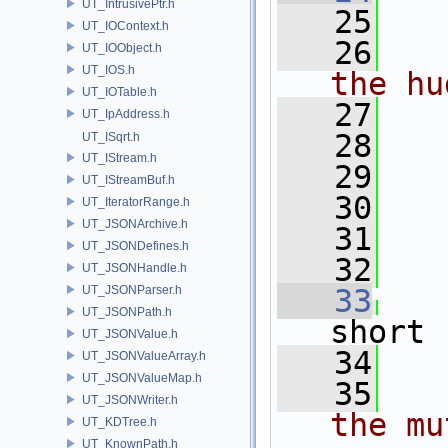
UT_IntrusivePtr.h
   25
   
UT_IOContext.h
   26
UT_IOObject.h
UT_IOS.h
the hu
UT_IOTable.h
   27
UT_IpAddress.h
   28
UT_ISqrt.h
UT_IStream.h
   29
UT_IStreamBuf.h
   30
UT_IteratorRange.h
UT_JSONArchive.h
   31
   
UT_JSONDefines.h
   32
UT_JSONHandle.h
UT_JSONParser.h
   33
UT_JSONPath.h
short
UT_JSONValue.h
   34
   
UT_JSONValueArray.h
UT_JSONValueMap.h
   35
UT_JSONWriter.h
the mu
UT_KDTree.h
UT_KnownPath.h