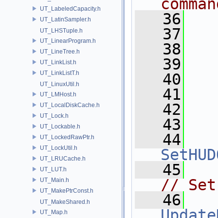
comman
UT_LabeledCapacity.h
   36
UT_LatinSampler.h
   37
UT_LHSTuple.h
UT_LinearProgram.h
   38
UT_LineTree.h
   39
UT_LinkList.h
UT_LinkListT.h
   40
UT_LinuxUtil.h
   41
UT_LMHost.h
   42
UT_LocalDiskCache.h
UT_Lock.h
   43
UT_Lockable.h
   44
UT_LockedRawPtr.h
UT_LockUtil.h
SetHUD
UT_LRUCache.h
   45
UT_LUT.h
// Set
UT_Main.h
UT_MakePtrConst.h
   46
UT_MakeShared.h
Update
UT_Map.h