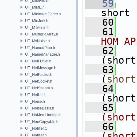
   59
UT_MidiFile.h
UT_MIME.h
short
UT_MinimumFinder.h
   60
   
UT_MinJerk.h
UT_MTwister.h
   61
UT_MultigridArray.h
HOM AP
UT_MxNoise.h
   62
UT_NamedPipe.h
UT_NameManager.h
(short
UT_NetFDSet.h
   63
UT_NetMessage.h
UT_NetPacket.h
(
short
UT_NetSocket.h
   64
UT_NetStream.h
UT_NetUtil.h
(short
UT_Noise.h
   65
UT_NoiseBasis.h
(short
UT_NoMemHandler.h
UT_NonCopyable.h
   66
UT_Notifier.C
(short
UT_Notifier.h