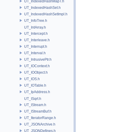
UT_IndexedHashMapT.h
UT_IndexedHashSet.h
UT_IndexedHashSetImpl.h
UT_InfoTree.h
UT_IntArray.h
UT_Intercept.h
UT_Interleave.h
UT_Interrupt.h
UT_Interval.h
UT_IntrusivePtr.h
UT_IOContext.h
UT_IOObject.h
UT_IOS.h
UT_IOTable.h
UT_IpAddress.h
UT_ISqrt.h
UT_IStream.h
UT_IStreamBuf.h
UT_IteratorRange.h
UT_JSONArchive.h
UT_JSONDefines.h