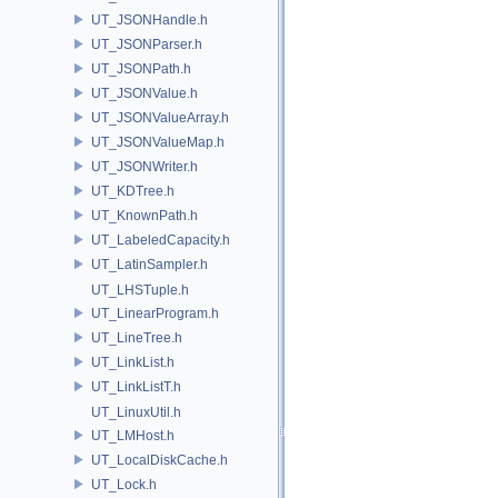
UT_JSONHandle.h
UT_JSONParser.h
UT_JSONPath.h
UT_JSONValue.h
UT_JSONValueArray.h
UT_JSONValueMap.h
UT_JSONWriter.h
UT_KDTree.h
UT_KnownPath.h
UT_LabeledCapacity.h
UT_LatinSampler.h
UT_LHSTuple.h
UT_LinearProgram.h
UT_LineTree.h
UT_LinkList.h
UT_LinkListT.h
UT_LinuxUtil.h
UT_LMHost.h
UT_LocalDiskCache.h
UT_Lock.h