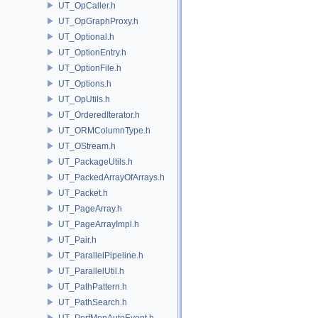
UT_OpCaller.h
UT_OpGraphProxy.h
UT_Optional.h
UT_OptionEntry.h
UT_OptionFile.h
UT_Options.h
UT_OpUtils.h
UT_OrderedIterator.h
UT_ORMColumnType.h
UT_OStream.h
UT_PackageUtils.h
UT_PackedArrayOfArrays.h
UT_Packet.h
UT_PageArray.h
UT_PageArrayImpl.h
UT_Pair.h
UT_ParallelPipeline.h
UT_ParallelUtil.h
UT_PathPattern.h
UT_PathSearch.h
UT_PerfMonAutoEvent.h