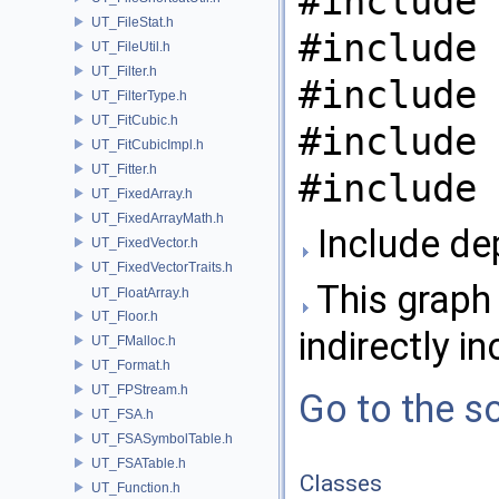
#include 
UT_FileStat.h
#include 
UT_FileUtil.h
UT_Filter.h
#include 
UT_FilterType.h
UT_FitCubic.h
#include 
UT_FitCubicImpl.h
UT_Fitter.h
#include 
UT_FixedArray.h
UT_FixedArrayMath.h
Include de
UT_FixedVector.h
UT_FixedVectorTraits.h
This graph 
UT_FloatArray.h
UT_Floor.h
indirectly in
UT_FMalloc.h
UT_Format.h
UT_FPStream.h
Go to the so
UT_FSA.h
UT_FSASymbolTable.h
UT_FSATable.h
Classes
UT_Function.h