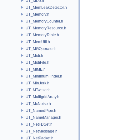
UT_MD5.h
UT_MemLeakDetector.h
UT_Memory.h
UT_MemoryCounter.h
UT_MemoryResource.h
UT_MemoryTable.h
UT_MemUtil.h
UT_MGOperator.h
UT_Midi.h
UT_MidiFile.h
UT_MIME.h
UT_MinimumFinder.h
UT_MinJerk.h
UT_MTwister.h
UT_MultigridArray.h
UT_MxNoise.h
UT_NamedPipe.h
UT_NameManager.h
UT_NetFDSet.h
UT_NetMessage.h
UT_NetPacket.h