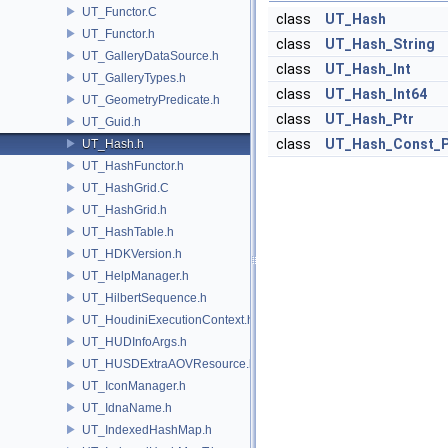
UT_Functor.C
class
UT_Hash
UT_Functor.h
class
UT_Hash_String
UT_GalleryDataSource.h
class
UT_Hash_Int
UT_GalleryTypes.h
class
UT_Hash_Int64
UT_GeometryPredicate.h
class
UT_Hash_Ptr
UT_Guid.h
class
UT_Hash_Const_P
UT_Hash.h
UT_HashFunctor.h
UT_HashGrid.C
UT_HashGrid.h
UT_HashTable.h
UT_HDKVersion.h
UT_HelpManager.h
UT_HilbertSequence.h
UT_HoudiniExecutionContext.h
UT_HUDInfoArgs.h
UT_HUSDExtraAOVResource.h
UT_IconManager.h
UT_IdnaName.h
UT_IndexedHashMap.h