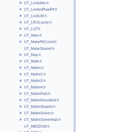
UT_Lockable.h
UT_LockedRawPtr.h
UT_LockUtil.h
UT_LRUCache.h
UT_LUT.h
UT_Main.h
UT_MakePtrConst.h
UT_MakeShared.h
UT_Map.h
UT_Math.h
UT_Matrix.h
UT_Matrix2.h
UT_Matrix3.h
UT_Matrix4.h
UT_MatrixFwd.h
UT_MatrixResultant.h
UT_MatrixShared.h
UT_MatrixSolver.h
UT_MatrixSolverImpl.h
UT_MBSDUtil.h