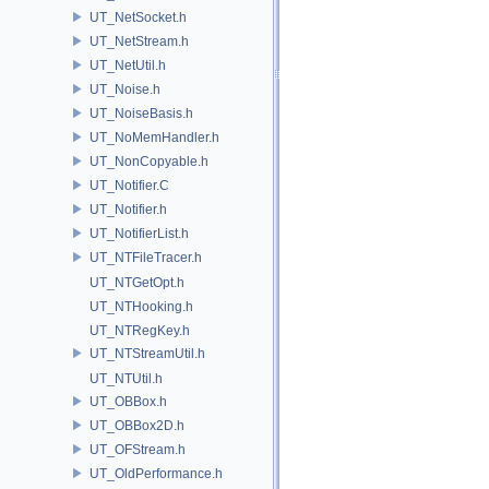
UT_NetSocket.h
UT_NetStream.h
UT_NetUtil.h
UT_Noise.h
UT_NoiseBasis.h
UT_NoMemHandler.h
UT_NonCopyable.h
UT_Notifier.C
UT_Notifier.h
UT_NotifierList.h
UT_NTFileTracer.h
UT_NTGetOpt.h
UT_NTHooking.h
UT_NTRegKey.h
UT_NTStreamUtil.h
UT_NTUtil.h
UT_OBBox.h
UT_OBBox2D.h
UT_OFStream.h
UT_OldPerformance.h