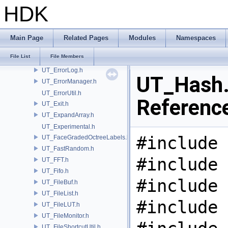
UT_EnumHelper.h
HDK
UT_EnumMacros.h
UT_EnvControl.h
UT_Erf.h
Main Page
Related Pages
Modules
Namespaces
UT_Error.h
File List
File Members
UT_ErrorCode.h
UT_ErrorLog.h
UT_Hash.
UT_ErrorManager.h
UT_ErrorUtil.h
Referenc
UT_Exit.h
UT_ExpandArray.h
UT_Experimental.h
#include 
UT_FaceGradedOctreeLabels.h
UT_FastRandom.h
#include 
UT_FFT.h
UT_Fifo.h
#include 
UT_FileBuf.h
UT_FileList.h
#include 
UT_FileLUT.h
UT_FileMonitor.h
UT_FileShortcutUtil.h