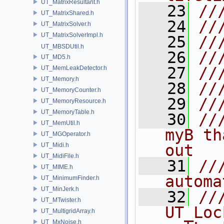
UT_MatrixResultant.h
   23
//
UT_MatrixShared.h
   24
//
UT_MatrixSolver.h
UT_MatrixSolverImpl.h
   25
//
UT_MBSDUtil.h
   26
//
UT_MD5.h
   27
//
UT_MemLeakDetector.h
UT_Memory.h
   28
//
UT_MemoryCounter.h
   29
//
UT_MemoryResource.h
UT_MemoryTable.h
   30
//
UT_MemUtil.h
myB th
UT_MGOperator.h
UT_Midi.h
out
UT_MidiFile.h
   31
//
UT_MIME.h
automa
UT_MinimumFinder.h
UT_MinJerk.h
   32
///    
UT_MTwister.h
UT_Loc
UT_MultigridArray.h
UT_MxNoise.h