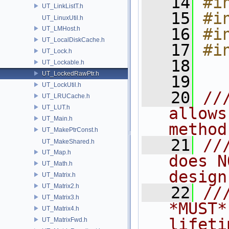
   14
#i
UT_LinkListT.h
   15
#i
UT_LinuxUtil.h
UT_LMHost.h
   16
#i
UT_LocalDiskCache.h
   17
#i
UT_Lock.h
   18
UT_Lockable.h
UT_LockedRawPtr.h
   19
UT_LockUtil.h
   20
//
UT_LRUCache.h
UT_LUT.h
allows
UT_Main.h
method
UT_MakePtrConst.h
   21
//
UT_MakeShared.h
UT_Map.h
does N
UT_Math.h
design
UT_Matrix.h
UT_Matrix2.h
   22
//
UT_Matrix3.h
*MUST*
UT_Matrix4.h
lifeti
UT_MatrixFwd.h