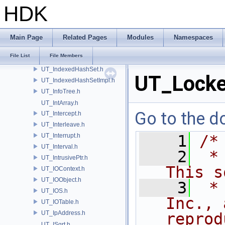
UT_HUDInfoArgs.h
HDK
UT_HUSDExtraAOVResource.h
UT_IconManager.h
UT_IdnaName.h
Main Page
Related Pages
Modules
Namespaces
UT_IndexedHashMap.h
File List
File Members
UT_IndexedHashMapT.h
UT_IndexedHashSet.h
UT_Locke
UT_IndexedHashSetImpl.h
UT_InfoTree.h
UT_IntArray.h
Go to the do
UT_Intercept.h
UT_Interleave.h
UT_Interrupt.h
    1
/*
UT_Interval.h
    2
 *
UT_IntrusivePtr.h
This s
UT_IOContext.h
UT_IOObject.h
    3
 *
UT_IOS.h
Inc., 
UT_IOTable.h
UT_IpAddress.h
reprod
UT_ISqrt.h