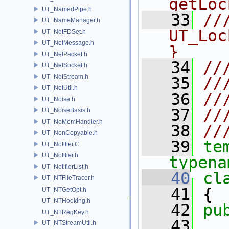
getLoc
UT_NamedPipe.h
   33
//
UT_NameManager.h
UT_Loc
UT_NetFDSet.h
UT_NetMessage.h
}
UT_NetPacket.h
   34
//
UT_NetSocket.h
UT_NetStream.h
   35
//
UT_NetUtil.h
   36
//
UT_Noise.h
   37
//
UT_NoiseBasis.h
UT_NoMemHandler.h
   38
//
UT_NonCopyable.h
   39
te
UT_Notifier.C
UT_Notifier.h
typena
UT_NotifierList.h
   40
cl
UT_NTFileTracer.h
   41
 {
UT_NTGetOpt.h
UT_NTHooking.h
   42
pu
UT_NTRegKey.h
   43
UT_NTStreamUtil.h