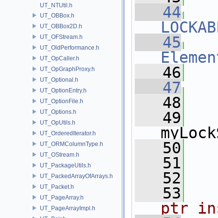
UT_NTUtil.h
   44
UT_OBBox.h
LOCKAB
UT_OBBox2D.h
UT_OFStream.h
   45
UT_OldPerformance.h
Elemen
UT_OpCaller.h
   46
UT_OpGraphProxy.h
UT_Optional.h
   47
UT_OptionEntry.h
   48
   
UT_OptionFile.h
UT_Options.h
   49
    
UT_OpUtils.h
myLock
UT_OrderedIterator.h
   50
   
UT_ORMColumnType.h
UT_OStream.h
   51
   
UT_PackageUtils.h
   52
UT_PackedArrayOfArrays.h
UT_Packet.h
   53
  
UT_PageArray.h
ptr in
UT_PageArrayImpl.h