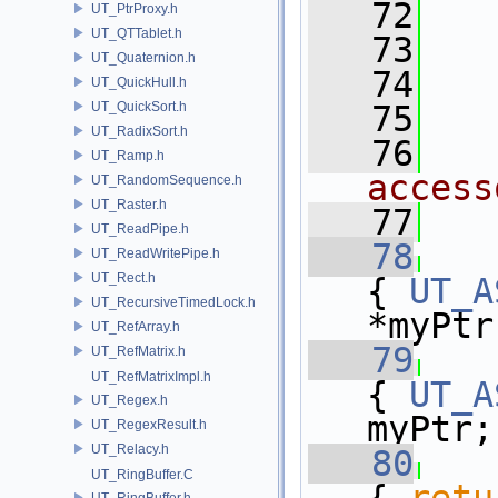
   72
UT_PtrProxy.h
UT_QTTablet.h
   73
   
UT_Quaternion.h
   74
  
UT_QuickHull.h
UT_QuickSort.h
   75
UT_RadixSort.h
   76
  
UT_Ramp.h
access
UT_RandomSequence.h
UT_Raster.h
   77
  
UT_ReadPipe.h
   78
UT_ReadWritePipe.h
UT_Rect.h
{ 
UT_A
UT_RecursiveTimedLock.h
*myPtr
UT_RefArray.h
   79
UT_RefMatrix.h
UT_RefMatrixImpl.h
{ 
UT_A
UT_Regex.h
myPtr;
UT_RegexResult.h
UT_Relacy.h
   80
UT_RingBuffer.C
UT_RingBuffer.h