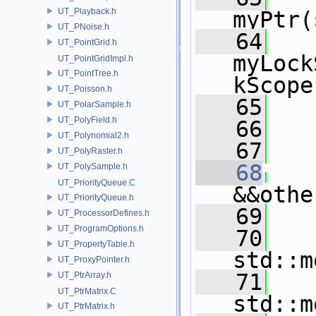
UT_Playback.h
myPtr(
UT_PNoise.h
   64
    
UT_PointGrid.h
myLock
UT_PointGridImpl.h
UT_PointTree.h
kScope
UT_Poisson.h
   65
   
UT_PolarSample.h
UT_PolyField.h
   66
   
UT_Polynomial2.h
   67
UT_PolyRaster.h
   68
UT_PolySample.h
UT_PriorityQueue.C
&&othe
UT_PriorityQueue.h
   69
   
UT_ProcessorDefines.h
UT_ProgramOptions.h
   70
   
UT_PropertyTable.h
std::m
UT_ProxyPointer.h
   71
   
UT_PtrArray.h
UT_PtrMatrix.C
std::m
UT_PtrMatrix.h