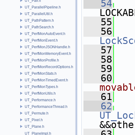
   54
UT_Pair.h
UT_ParallelPipeline.h
LOCKAB
UT_ParallelUtil.h
   55
   
UT_PathPattern.h
UT_PathSearch.h
   56
UT_PerfMonAutoEvent.h
LockSc
UT_PerfMonEvent.h
   57
   
UT_PerfMonJSONHandle.h
UT_PerfMonMemoryEvent.h
   58
   
UT_PerfMonProfile.h
   59
UT_PerfMonRecordOptions.h
UT_PerfMonStats.h
   60
  
UT_PerfMonTimedEvent.h
movabl
UT_PerfMonTypes.h
UT_PerfMonUtils.h
   61
  
UT_Performance.h
   62
UT_PerformanceThread.h
UT_Loc
UT_Permute.h
UT_Pixel.h
&&othe
UT_Plane.h
   63
    
UT_PlaneImpl.h