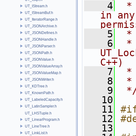
    4
 *
UT_IStream.h
in any
UT_IStreamBuf.h
UT_IteratorRange.h
permis
UT_JSONArchive.h
    5
 *
UT_JSONDefines.h
UT_JSONHandle.h
    6
 * NA
UT_JSONParser.h
UT_Loc
UT_JSONPath.h
C++)
UT_JSONValue.h
UT_JSONValueArray.h
    7
 *
UT_JSONValueMap.h
    8
 *
UT_JSONWriter.h
UT_KDTree.h
    9
 *
UT_KnownPath.h
   10
UT_LabeledCapacity.h
   11
#i
UT_LatinSampler.h
UT_LHSTuple.h
   12
#d
UT_LinearProgram.h
   13
UT_LineTree.h
UT_LinkList.h