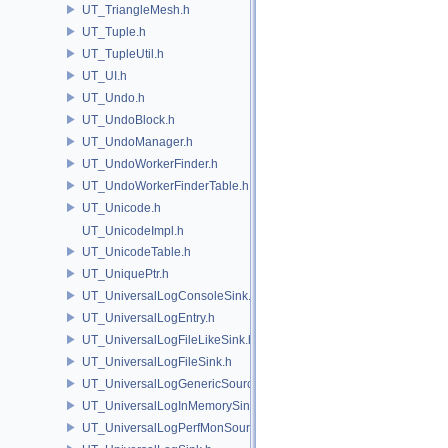
UT_TriangleMesh.h
UT_Tuple.h
UT_TupleUtil.h
UT_UI.h
UT_Undo.h
UT_UndoBlock.h
UT_UndoManager.h
UT_UndoWorkerFinder.h
UT_UndoWorkerFinderTable.h
UT_Unicode.h
UT_UnicodeImpl.h
UT_UnicodeTable.h
UT_UniquePtr.h
UT_UniversalLogConsoleSink.h
UT_UniversalLogEntry.h
UT_UniversalLogFileLikeSink.h
UT_UniversalLogFileSink.h
UT_UniversalLogGenericSource.h
UT_UniversalLogInMemorySink.h
UT_UniversalLogPerfMonSource.h