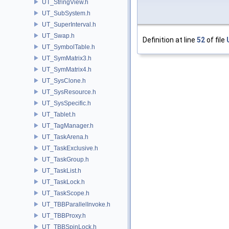
UT_StringView.h
UT_SubSystem.h
UT_SuperInterval.h
UT_Swap.h
Definition at line
52
of file
UT_SymbolTable.h
UT_SymMatrix3.h
UT_SymMatrix4.h
UT_SysClone.h
UT_SysResource.h
UT_SysSpecific.h
UT_Tablet.h
UT_TagManager.h
UT_TaskArena.h
UT_TaskExclusive.h
UT_TaskGroup.h
UT_TaskList.h
UT_TaskLock.h
UT_TaskScope.h
UT_TBBParallelInvoke.h
UT_TBBProxy.h
UT_TBBSpinLock.h