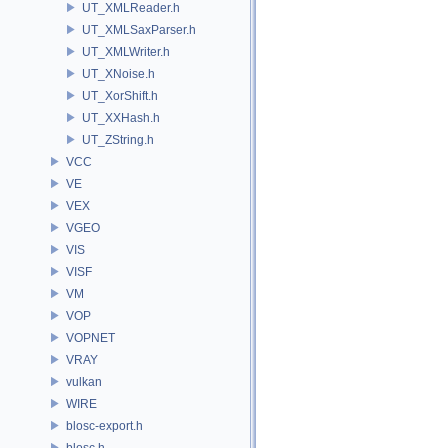
UT_XMLReader.h
UT_XMLSaxParser.h
UT_XMLWriter.h
UT_XNoise.h
UT_XorShift.h
UT_XXHash.h
UT_ZString.h
VCC
VE
VEX
VGEO
VIS
VISF
VM
VOP
VOPNET
VRAY
vulkan
WIRE
blosc-export.h
blosc.h