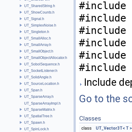
#include 
UT_SharedString.h
UT_ShowCounts.h
#include 
UT_Signal.h
UT_SimplexNoise.h
#include 
UT_Singleton.h
UT_SmallAlloc.h
#include 
UT_SmallArray.h
UT_SmallObject.h
#include 
UT_SmallObjectAllocator.h
#include 
UT_SobolSequence.h
UT_SocketListener.h
UT_SolidAngle.h
Include de
UT_SourceLocation.h
UT_Span.h
Go to the so
UT_SparseArray.h
UT_SparseArrayImpl.h
UT_SparseMatrix.h
UT_SpatialTree.h
Classes
UT_Spawn.h
class
UT_Vector3T< T >
UT_SpinLock.h