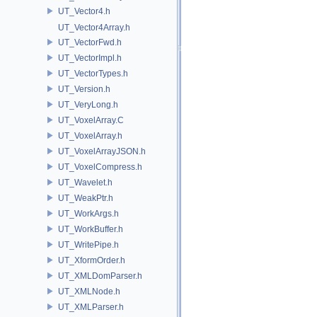
UT_Vector4.h
UT_Vector4Array.h
UT_VectorFwd.h
UT_VectorImpl.h
UT_VectorTypes.h
UT_Version.h
UT_VeryLong.h
UT_VoxelArray.C
UT_VoxelArray.h
UT_VoxelArrayJSON.h
UT_VoxelCompress.h
UT_Wavelet.h
UT_WeakPtr.h
UT_WorkArgs.h
UT_WorkBuffer.h
UT_WritePipe.h
UT_XformOrder.h
UT_XMLDomParser.h
UT_XMLNode.h
UT_XMLParser.h