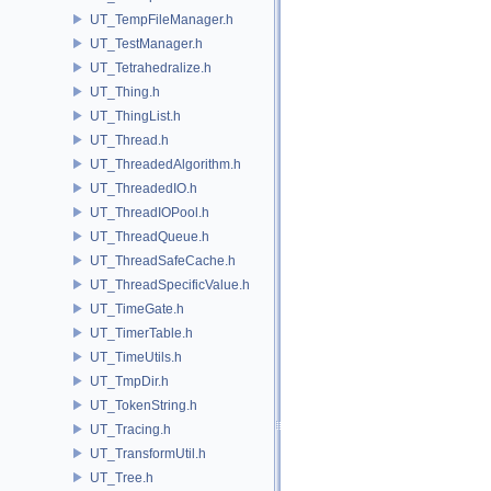
UT_TempFileManager.h
UT_TestManager.h
UT_Tetrahedralize.h
UT_Thing.h
UT_ThingList.h
UT_Thread.h
UT_ThreadedAlgorithm.h
UT_ThreadedIO.h
UT_ThreadIOPool.h
UT_ThreadQueue.h
UT_ThreadSafeCache.h
UT_ThreadSpecificValue.h
UT_TimeGate.h
UT_TimerTable.h
UT_TimeUtils.h
UT_TmpDir.h
UT_TokenString.h
UT_Tracing.h
UT_TransformUtil.h
UT_Tree.h