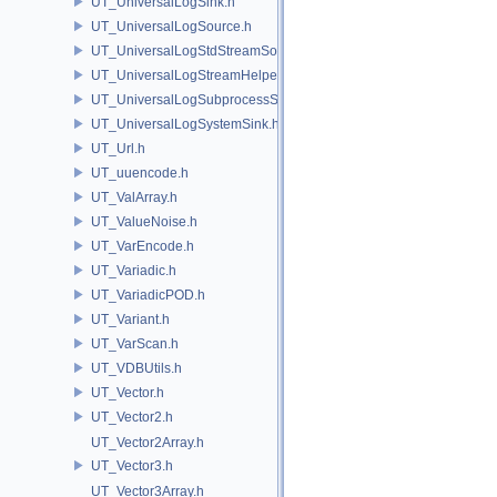
UT_UniversalLogSink.h
UT_UniversalLogSource.h
UT_UniversalLogStdStreamSource.h
UT_UniversalLogStreamHelper.h
UT_UniversalLogSubprocessSource.h
UT_UniversalLogSystemSink.h
UT_Url.h
UT_uuencode.h
UT_ValArray.h
UT_ValueNoise.h
UT_VarEncode.h
UT_Variadic.h
UT_VariadicPOD.h
UT_Variant.h
UT_VarScan.h
UT_VDBUtils.h
UT_Vector.h
UT_Vector2.h
UT_Vector2Array.h
UT_Vector3.h
UT_Vector3Array.h