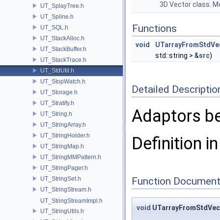
3D Vector class.
Mo
UT_SplayTree.h
UT_Spline.h
Functions
UT_SQL.h
UT_StackAlloc.h
void
UTarrayFromStdVec
UT_StackBuffer.h
std::string > &
src
)
UT_StackTrace.h
UT_StdUtil.h
UT_StopWatch.h
Detailed Descriptio
UT_Storage.h
UT_Stratify.h
Adaptors b
UT_String.h
UT_StringArray.h
UT_StringHolder.h
Definition in
UT_StringMap.h
UT_StringMMPattern.h
UT_StringPager.h
UT_StringSet.h
Function Document
UT_StringStream.h
UT_StringStreamImpl.h
void
UTarrayFromStdVec
UT_StringUtils.h