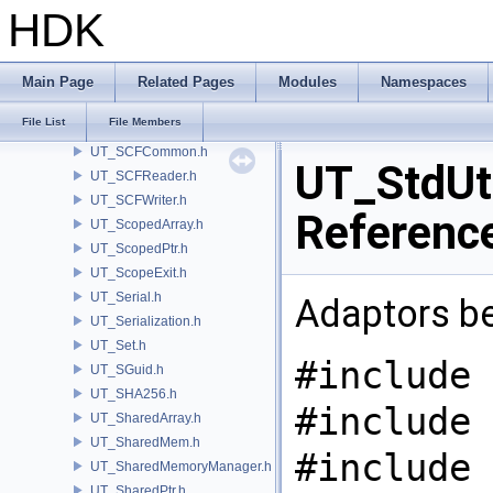
UT_RTree.h
HDK
UT_RTreeBox.h
UT_RTreeImpl.h
UT_RWLock.h
Main Page
Related Pages
Modules
Namespaces
UT_SafeFloat.h
File List
File Members
UT_SCCompressionFilter.h
UT_SCFCommon.h
UT_StdUti
UT_SCFReader.h
UT_SCFWriter.h
Referenc
UT_ScopedArray.h
UT_ScopedPtr.h
UT_ScopeExit.h
UT_Serial.h
Adaptors b
UT_Serialization.h
UT_Set.h
#include 
UT_SGuid.h
UT_SHA256.h
#include 
UT_SharedArray.h
UT_SharedMem.h
#include 
UT_SharedMemoryManager.h
UT_SharedPtr.h