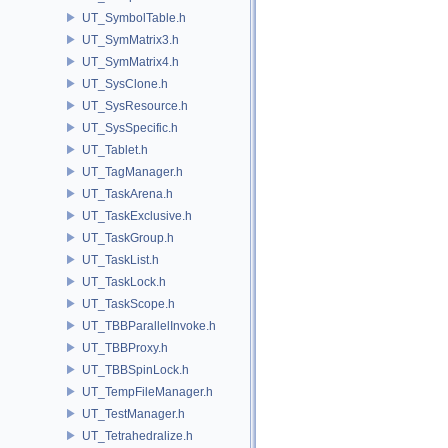
UT_SymbolTable.h
UT_SymMatrix3.h
UT_SymMatrix4.h
UT_SysClone.h
UT_SysResource.h
UT_SysSpecific.h
UT_Tablet.h
UT_TagManager.h
UT_TaskArena.h
UT_TaskExclusive.h
UT_TaskGroup.h
UT_TaskList.h
UT_TaskLock.h
UT_TaskScope.h
UT_TBBParallelInvoke.h
UT_TBBProxy.h
UT_TBBSpinLock.h
UT_TempFileManager.h
UT_TestManager.h
UT_Tetrahedralize.h