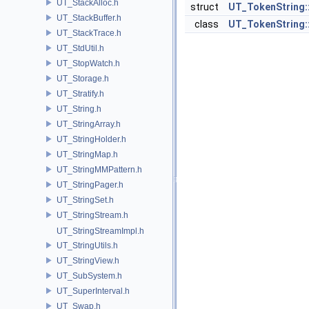
UT_StackAlloc.h
struct
UT_TokenString:
UT_StackBuffer.h
class
UT_TokenString:
UT_StackTrace.h
UT_StdUtil.h
UT_StopWatch.h
UT_Storage.h
UT_Stratify.h
UT_String.h
UT_StringArray.h
UT_StringHolder.h
UT_StringMap.h
UT_StringMMPattern.h
UT_StringPager.h
UT_StringSet.h
UT_StringStream.h
UT_StringStreamImpl.h
UT_StringUtils.h
UT_StringView.h
UT_SubSystem.h
UT_SuperInterval.h
UT_Swap.h