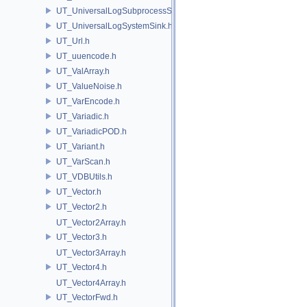
UT_UniversalLogSubprocessSource.h
UT_UniversalLogSystemSink.h
UT_Url.h
UT_uuencode.h
UT_ValArray.h
UT_ValueNoise.h
UT_VarEncode.h
UT_Variadic.h
UT_VariadicPOD.h
UT_Variant.h
UT_VarScan.h
UT_VDBUtils.h
UT_Vector.h
UT_Vector2.h
UT_Vector2Array.h
UT_Vector3.h
UT_Vector3Array.h
UT_Vector4.h
UT_Vector4Array.h
UT_VectorFwd.h