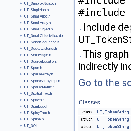
#include 
UT_SimplexNoise.h
#include 
UT_Singleton.h
UT_SmallAlloc.h
UT_SmallArray.h
Include de
UT_SmallObject.h
UT_SmallObjectAllocator.h
UT_TokenStr
UT_SobolSequence.h
UT_SocketListener.h
This graph 
UT_SolidAngle.h
UT_SourceLocation.h
indirectly in
UT_Span.h
UT_SparseArray.h
Go to the so
UT_SparseArrayImpl.h
UT_SparseMatrix.h
UT_SpatialTree.h
UT_Spawn.h
Classes
UT_SpinLock.h
class
UT_TokenString
UT_SplayTree.h
struct
UT_TokenString::
UT_Spline.h
UT_SQL.h
struct
UT_TokenString: