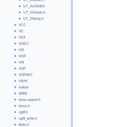
UT_XorShift.h
UT_XXHash.h
UT_ZString.h
VCC
VE
VEX
VGEO
VIS
VISF
VM
VOP
VOPNET
VRAY
vulkan
WIRE
blosc-export.h
blosc.h
cgltf.h
cgltf_write.h
flicks.h