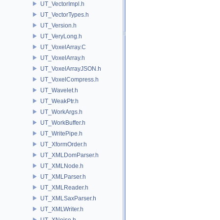
UT_VectorImpl.h
UT_VectorTypes.h
UT_Version.h
UT_VeryLong.h
UT_VoxelArray.C
UT_VoxelArray.h
UT_VoxelArrayJSON.h
UT_VoxelCompress.h
UT_Wavelet.h
UT_WeakPtr.h
UT_WorkArgs.h
UT_WorkBuffer.h
UT_WritePipe.h
UT_XformOrder.h
UT_XMLDomParser.h
UT_XMLNode.h
UT_XMLParser.h
UT_XMLReader.h
UT_XMLSaxParser.h
UT_XMLWriter.h
UT_XNoise.h