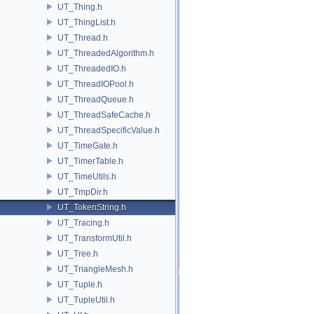
UT_Thing.h
UT_ThingList.h
UT_Thread.h
UT_ThreadedAlgorithm.h
UT_ThreadedIO.h
UT_ThreadIOPool.h
UT_ThreadQueue.h
UT_ThreadSafeCache.h
UT_ThreadSpecificValue.h
UT_TimeGate.h
UT_TimerTable.h
UT_TimeUtils.h
UT_TmpDir.h
UT_TokenString.h
UT_Tracing.h
UT_TransformUtil.h
UT_Tree.h
UT_TriangleMesh.h
UT_Tuple.h
UT_TupleUtil.h