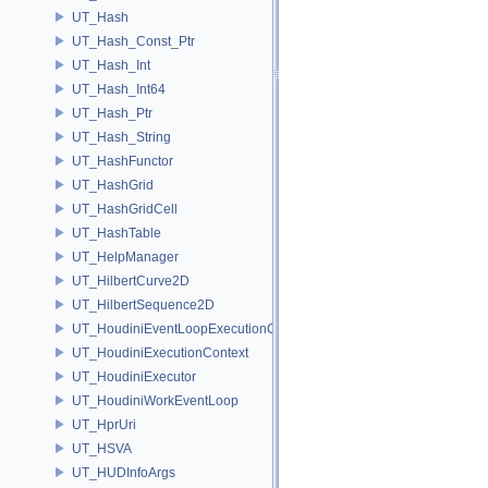
UT_Hash
UT_Hash_Const_Ptr
UT_Hash_Int
UT_Hash_Int64
UT_Hash_Ptr
UT_Hash_String
UT_HashFunctor
UT_HashGrid
UT_HashGridCell
UT_HashTable
UT_HelpManager
UT_HilbertCurve2D
UT_HilbertSequence2D
UT_HoudiniEventLoopExecutionContext
UT_HoudiniExecutionContext
UT_HoudiniExecutor
UT_HoudiniWorkEventLoop
UT_HprUri
UT_HSVA
UT_HUDInfoArgs