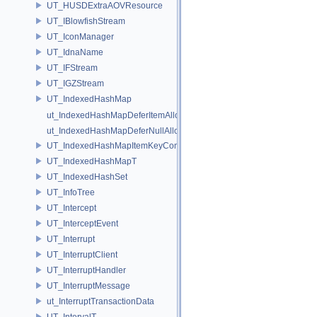
UT_HUSDExtraAOVResource
UT_IBlowfishStream
UT_IconManager
UT_IdnaName
UT_IFStream
UT_IGZStream
UT_IndexedHashMap
ut_IndexedHashMapDeferItemAlloc
ut_IndexedHashMapDeferNullAlloc
UT_IndexedHashMapItemKeyContainer
UT_IndexedHashMapT
UT_IndexedHashSet
UT_InfoTree
UT_Intercept
UT_InterceptEvent
UT_Interrupt
UT_InterruptClient
UT_InterruptHandler
UT_InterruptMessage
ut_InterruptTransactionData
UT_IntervalT