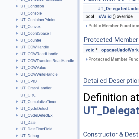
UT_Condition
UT_DelegatedUndo
UT_Console
bool
isValid
() override
UT_ContainerPrinter
Public Member Functions
UT_Convex
UT_CoordSpaceT
Protected Member 
UT_Counter
UT_COWHandle
void
*
opaqueUndoWork
UT_COWReadHandle
Protected Member Funct
UT_COWTransientReadHandle
UT_COWValue
UT_COWWriteHandle
Detailed Descriptio
UT_CPIO
UT_CrashHandler
Definition a
UT_CRC
UT_CumulativeTimer
UT_Delega
UT_CycleDetect
UT_CycleDetectEx
UT_Date
UT_DateTimeField
Constructor & Des
UT_Debug