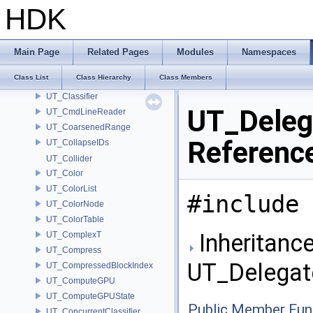
UT_CdfValueFill< 1 >
HDK
UT_CdfValueFill< 2 >
UT_CdfValueFill< 3 >
UT_CdfValueVoxelArrayF
Main Page
Related Pages
Modules
Namespaces
UT_CharSetUtils
Class List
Class Hierarchy
Class Members
UT_ChildProcessTracker
UT_Classifier
UT_Deleg
UT_CmdLineReader
UT_CoarsenedRange
Referenc
UT_CollapseIDs
UT_Collider
UT_Color
UT_ColorList
#include 
UT_ColorNode
UT_ColorTable
Inheritance
UT_ComplexT
UT_Compress
UT_Delegat
UT_CompressedBlockIndex
UT_ComputeGPU
UT_ComputeGPUState
Public Member Fun
UT_ConcurrentClassifier