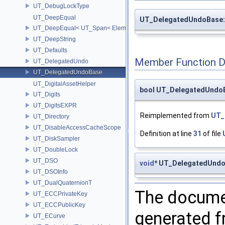
UT_DebugLockType
UT_DeepEqual
UT_DelegatedUndoBase:
UT_DeepEqual< UT_Span< ElementType, ExtentL >, UT_Span< Eleme
UT_DeepString
UT_Defaults
Member Function 
UT_DelegatedUndo
UT_DelegatedUndoBase
UT_DigitalAssetHelper
bool UT_DelegatedUndoB
UT_Digits
UT_DigitsEXPR
Reimplemented from
UT_
UT_Directory
UT_DisableAccessCacheScope
Definition at line
31
of file
UT_DiskSampler
UT_DoubleLock
UT_DSO
void
* UT_DelegatedUnd
UT_DSOInfo
UT_DualQuaternionT
The documen
UT_ECCPrivateKey
UT_ECCPublicKey
generated fr
UT_ECurve