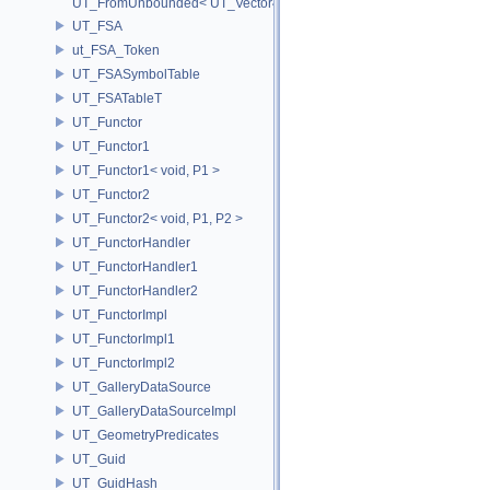
UT_FromUnbounded< UT_Vector4T< T > >
UT_FSA
ut_FSA_Token
UT_FSASymbolTable
UT_FSATableT
UT_Functor
UT_Functor1
UT_Functor1< void, P1 >
UT_Functor2
UT_Functor2< void, P1, P2 >
UT_FunctorHandler
UT_FunctorHandler1
UT_FunctorHandler2
UT_FunctorImpl
UT_FunctorImpl1
UT_FunctorImpl2
UT_GalleryDataSource
UT_GalleryDataSourceImpl
UT_GeometryPredicates
UT_Guid
UT_GuidHash