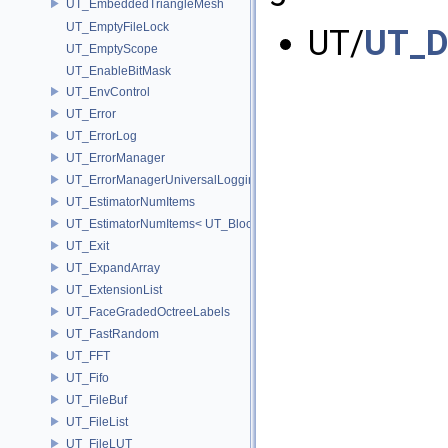
UT_EmbeddedTriangleMesh
UT_EmptyFileLock
UT/
UT_D
UT_EmptyScope
UT_EnableBitMask
UT_EnvControl
UT_Error
UT_ErrorLog
UT_ErrorManager
UT_ErrorManagerUniversalLoggingScope
UT_EstimatorNumItems
UT_EstimatorNumItems< UT_BlockedRange2D< T > >
UT_Exit
UT_ExpandArray
UT_ExtensionList
UT_FaceGradedOctreeLabels
UT_FastRandom
UT_FFT
UT_Fifo
UT_FileBuf
UT_FileList
UT_FileLUT