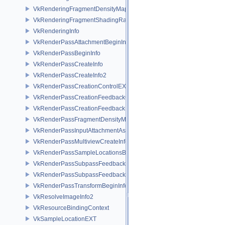
VkRenderingFragmentDensityMapAttachmentInfoEXT
VkRenderingFragmentShadingRateAttachmentInfoKHR
VkRenderingInfo
VkRenderPassAttachmentBeginInfo
VkRenderPassBeginInfo
VkRenderPassCreateInfo
VkRenderPassCreateInfo2
VkRenderPassCreationControlEXT
VkRenderPassCreationFeedbackCreateInfoEXT
VkRenderPassCreationFeedbackInfoEXT
VkRenderPassFragmentDensityMapCreateInfoEXT
VkRenderPassInputAttachmentAspectCreateInfo
VkRenderPassMultiviewCreateInfo
VkRenderPassSampleLocationsBeginInfoEXT
VkRenderPassSubpassFeedbackCreateInfoEXT
VkRenderPassSubpassFeedbackInfoEXT
VkRenderPassTransformBeginInfoQCOM
VkResolveImageInfo2
VkResourceBindingContext
VkSampleLocationEXT