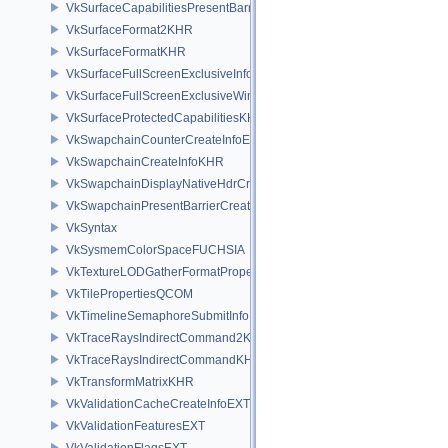
VkSurfaceCapabilitiesPresentBarrierNV
VkSurfaceFormat2KHR
VkSurfaceFormatKHR
VkSurfaceFullScreenExclusiveInfoEXT
VkSurfaceFullScreenExclusiveWin32InfoEXT
VkSurfaceProtectedCapabilitiesKHR
VkSwapchainCounterCreateInfoEXT
VkSwapchainCreateInfoKHR
VkSwapchainDisplayNativeHdrCreateInfoAMD
VkSwapchainPresentBarrierCreateInfoNV
VkSyntax
VkSysmemColorSpaceFUCHSIA
VkTextureLODGatherFormatPropertiesAMD
VkTilePropertiesQCOM
VkTimelineSemaphoreSubmitInfo
VkTraceRaysIndirectCommand2KHR
VkTraceRaysIndirectCommandKHR
VkTransformMatrixKHR
VkValidationCacheCreateInfoEXT
VkValidationFeaturesEXT
VkValidationFlagsEXT