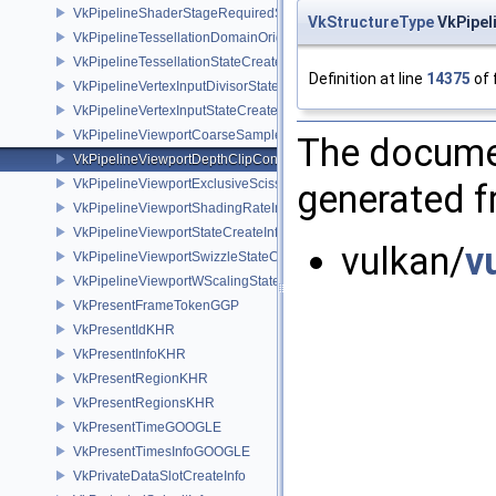
VkPipelineShaderStageRequiredSubgroupSizeCreateInfo
VkStructureType
VkPipel
VkPipelineTessellationDomainOriginStateCreateInfo
VkPipelineTessellationStateCreateInfo
Definition at line
14375
of 
VkPipelineVertexInputDivisorStateCreateInfoEXT
VkPipelineVertexInputStateCreateInfo
VkPipelineViewportCoarseSampleOrderStateCreateInfoNV
The documen
VkPipelineViewportDepthClipControlCreateInfoEXT
VkPipelineViewportExclusiveScissorStateCreateInfoNV
generated fr
VkPipelineViewportShadingRateImageStateCreateInfoNV
VkPipelineViewportStateCreateInfo
vulkan/
v
VkPipelineViewportSwizzleStateCreateInfoNV
VkPipelineViewportWScalingStateCreateInfoNV
VkPresentFrameTokenGGP
VkPresentIdKHR
VkPresentInfoKHR
VkPresentRegionKHR
VkPresentRegionsKHR
VkPresentTimeGOOGLE
VkPresentTimesInfoGOOGLE
VkPrivateDataSlotCreateInfo