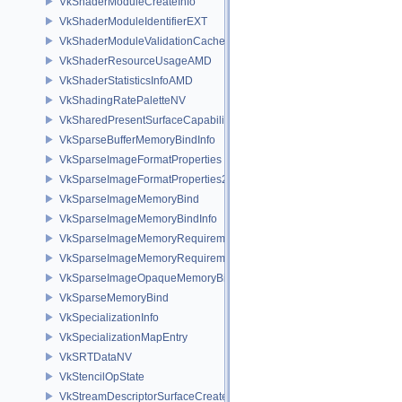
VkShaderModuleCreateInfo
VkShaderModuleIdentifierEXT
VkShaderModuleValidationCacheCreateInfoEXT
VkShaderResourceUsageAMD
VkShaderStatisticsInfoAMD
VkShadingRatePaletteNV
VkSharedPresentSurfaceCapabilitiesKHR
VkSparseBufferMemoryBindInfo
VkSparseImageFormatProperties
VkSparseImageFormatProperties2
VkSparseImageMemoryBind
VkSparseImageMemoryBindInfo
VkSparseImageMemoryRequirements
VkSparseImageMemoryRequirements2
VkSparseImageOpaqueMemoryBindInfo
VkSparseMemoryBind
VkSpecializationInfo
VkSpecializationMapEntry
VkSRTDataNV
VkStencilOpState
VkStreamDescriptorSurfaceCreateInfoGGP