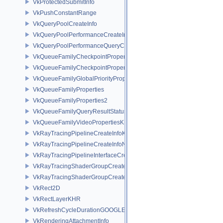
VkProtectedSubmitInfo
VkPushConstantRange
VkQueryPoolCreateInfo
VkQueryPoolPerformanceCreateInfoKHR
VkQueryPoolPerformanceQueryCreateInfoINTEL
VkQueueFamilyCheckpointProperties2NV
VkQueueFamilyCheckpointPropertiesNV
VkQueueFamilyGlobalPriorityPropertiesKHR
VkQueueFamilyProperties
VkQueueFamilyProperties2
VkQueueFamilyQueryResultStatusPropertiesKHR
VkQueueFamilyVideoPropertiesKHR
VkRayTracingPipelineCreateInfoKHR
VkRayTracingPipelineCreateInfoNV
VkRayTracingPipelineInterfaceCreateInfoKHR
VkRayTracingShaderGroupCreateInfoKHR
VkRayTracingShaderGroupCreateInfoNV
VkRect2D
VkRectLayerKHR
VkRefreshCycleDurationGOOGLE
VkRenderingAttachmentInfo