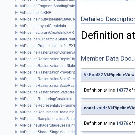
VkPipelineFragmentShadingRateStateCreateInfoKHR
VkPipelineInfoKHR
Detailed Descriptio
VkPipelineInputAssemblyStateCreateInfo
VkPipelineLayoutCreateInfo
Definition a
VkPipelineLibraryCreateInfoKHR
VkPipelineMultisampleStateCreateInfo
VkPipelinePropertiesIdentifierEXT
VkPipelineRasterizationConservativeStateCreateInfoEXT
Member Data Docu
VkPipelineRasterizationDepthClipStateCreateInfoEXT
VkPipelineRasterizationLineStateCreateInfoEXT
VkPipelineRasterizationProvokingVertexStateCreateInfoEXT
VkBool32
VkPipelineView
VkPipelineRasterizationStateCreateInfo
VkPipelineRasterizationStateRasterizationOrderAMD
Definition at line
14377
of 
VkPipelineRasterizationStateStreamCreateInfoEXT
VkPipelineRenderingCreateInfo
VkPipelineRepresentativeFragmentTestStateCreateInfoNV
const
void
* VkPipelineV
VkPipelineRobustnessCreateInfoEXT
VkPipelineSampleLocationsStateCreateInfoEXT
Definition at line
14376
of 
VkPipelineShaderStageCreateInfo
VkPipelineShaderStageModuleIdentifierCreateInfoEXT