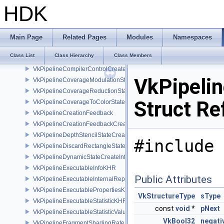
VkPipelineCacheCreateInfo
HDK
VkPipelineCacheHeaderVersionOne
VkPipelineColorBlendAdvancedStateCreateInfoEXT
VkPipelineColorBlendAttachmentState
Main Page
Related Pages
Modules
Namespaces
VkPipelineColorBlendStateCreateInfo
Class List
Class Hierarchy
Class Members
VkPipelineColorWriteCreateInfoEXT
VkPipelineCompilerControlCreateInfoAMD
VkPipeli
VkPipelineCoverageModulationStateCreateInfoNV
VkPipelineCoverageReductionStateCreateInfoNV
Struct Re
VkPipelineCoverageToColorStateCreateInfoNV
VkPipelineCreationFeedback
VkPipelineCreationFeedbackCreateInfo
VkPipelineDepthStencilStateCreateInfo
#include 
VkPipelineDiscardRectangleStateCreateInfoEXT
VkPipelineDynamicStateCreateInfo
VkPipelineExecutableInfoKHR
Public Attributes
VkPipelineExecutableInternalRepresentationKHR
VkPipelineExecutablePropertiesKHR
VkStructureType
sType
VkPipelineExecutableStatisticKHR
const
void
*
pNext
VkPipelineExecutableStatisticValueKHR
VkBool32
negat
VkPipelineFragmentShadingRateEnumStateCreateInfoNV