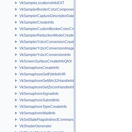
VkSampleLocationsInfoEXT
VkSamplerBorderColorComponentMappingCreateInfoEXT
VkSamplerCaptureDescriptorDataInfoEXT
VkSamplerCreateInfo
VkSamplerCustomBorderColorCreateInfoEXT
VkSamplerReductionModeCreateInfo
VkSamplerYcbcrConversionCreateInfo
VkSamplerYcbcrConversionImageFormatProperties
VkSamplerYcbcrConversionInfo
VkScreenSurfaceCreateInfoQNX
VkSemaphoreCreateInfo
VkSemaphoreGetFdInfoKHR
VkSemaphoreGetWin32HandleInfoKHR
VkSemaphoreGetZirconHandleInfoFUCHSIA
VkSemaphoreSignalInfo
VkSemaphoreSubmitInfo
VkSemaphoreTypeCreateInfo
VkSemaphoreWaitInfo
VkSetStateFlagsIndirectCommandNV
VkShaderGenerator