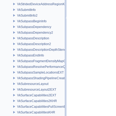
VkStridedDeviceAddressRegionKHR
VkSubmitInfo
VkSubmitInfo2
VkSubpassBeginInfo
VkSubpassDependency
VkSubpassDependency2
VkSubpassDescription
VkSubpassDescription2
VkSubpassDescriptionDepthStencilResolve
VkSubpassEndInfo
VkSubpassFragmentDensityMapOffsetEndInfoQCOM
VkSubpassResolvePerformanceQueryEXT
VkSubpassSampleLocationsEXT
VkSubpassShadingPipelineCreateInfoHUAWEI
VkSubresourceLayout
VkSubresourceLayout2EXT
VkSurfaceCapabilities2EXT
VkSurfaceCapabilities2KHR
VkSurfaceCapabilitiesFullScreenExclusiveEXT
VkSurfaceCapabilitiesKHR