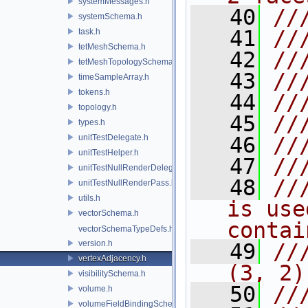
systemMessages.h
   40
//
systemSchema.h
   41
//
task.h
tetMeshSchema.h
   42
//
tetMeshTopologySchema.h
   43
//
timeSampleArray.h
tokens.h
   44
//
topology.h
   45
//
types.h
unitTestDelegate.h
   46
//
unitTestHelper.h
   47
//
unitTestNullRenderDelegate.h
   48
//
unitTestNullRenderPass.h
utils.h
is use
vectorSchema.h
contai
vectorSchemaTypeDefs.h
version.h
   49
//
vertexAdjacency.h
(3, 2)
visibilitySchema.h
   50
//
volume.h
volumeFieldBindingSchema.h