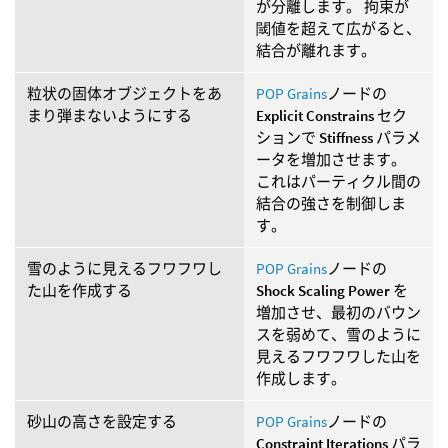
が分離します。 拘束が
閾値を超えて広がると、
結合が離れます。
粒状の固体オブジェクトをあ
POP Grains
ノードの
まり弾まないようにする
Explicit Constrains
セク
ションで
Stiffness
パラメ
ータを増加させます。
これはパーティクル間の
結合の強さを制御しま
す。
雪のように見えるフワフワし
POP Grains
ノードの
た山を作成する
Shock Scaling Power
を
増加させ、最初のバウン
スを弱めて、雪のように
見えるフワフワした山を
作成します。
砂山の高さを設定する
POP Grains
ノードの
Constraint Iterations
パラ