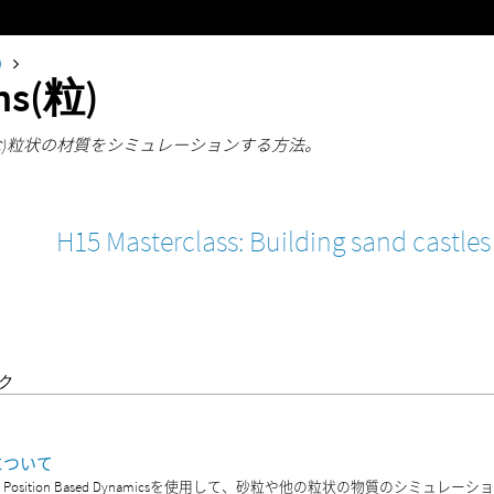
0
ns(粒)
な)粒状の材質をシミュレーションする方法。
H15 Masterclass: Building sand castles
ク
う
粒)について
)は、Position Based Dynamicsを使用して、砂粒や他の粒状の物質のシミュレ