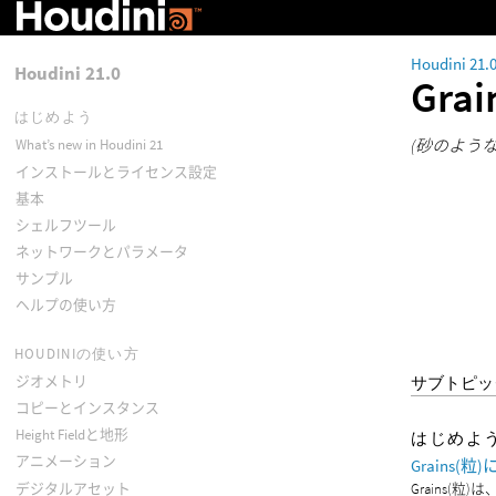
Houdini 21.
Houdini 21.0
Grai
はじめよう
(砂のよう
What’s new in Houdini 21
インストールとライセンス設定
基本
シェルフツール
ネットワークとパラメータ
サンプル
ヘルプの使い方
HOUDINIの使い方
ジオメトリ
サブトピッ
コピーとインスタンス
Height Fieldと地形
はじめよ
アニメーション
Grains(
デジタルアセット
Grains(粒