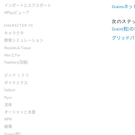
インポートとエクスポート
Grainsネ
MPlayビューア
次のステ
CHARACTER FX
Grain(粒
キャラクタ
グリッドパ
群衆シミュレーション
Muscles & Tissue
HairとFur
Feathers(羽根)
ダイナミクス
ダイナミクス
Vellum
Pyro
流体
オーシャンと水面
MPM
破壊
Grains(粒)