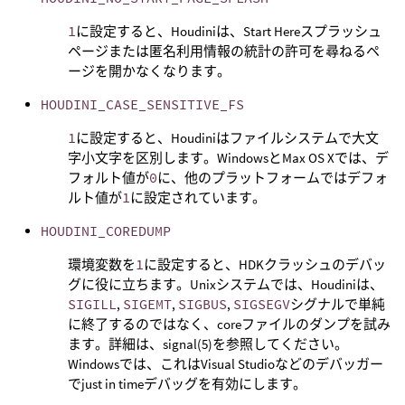
1
に設定すると、Houdiniは、Start Hereスプラッシュ
ページまたは匿名利用情報の統計の許可を尋ねるペ
ージを開かなくなります。
HOUDINI_CASE_SENSITIVE_FS
1
に設定すると、Houdiniはファイルシステムで大文
字小文字を区別します。WindowsとMax OS Xでは、デ
フォルト値が
0
に、他のプラットフォームではデフォ
ルト値が
1
に設定されています。
HOUDINI_COREDUMP
環境変数を
1
に設定すると、HDKクラッシュのデバッ
グに役に立ちます。Unixシステムでは、Houdiniは、
SIGILL
,
SIGEMT
,
SIGBUS
,
SIGSEGV
シグナルで単純
に終了するのではなく、coreファイルのダンプを試み
ます。詳細は、signal(5)を参照してください。
Windowsでは、これはVisual Studioなどのデバッガー
でjust in timeデバッグを有効にします。