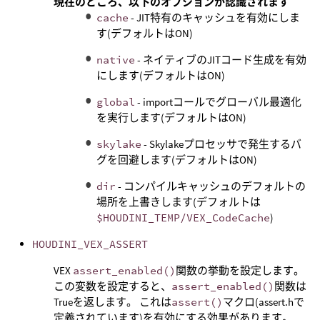
現在のところ、以下のオプションが認識されます
cache
- JIT特有のキャッシュを有効にしま
す(デフォルトはON)
native
- ネイティブのJITコード生成を有効
にします(デフォルトはON)
global
- importコールでグローバル最適化
を実行します(デフォルトはON)
skylake
- Skylakeプロセッサで発生するバ
グを回避します(デフォルトはON)
dir
- コンパイルキャッシュのデフォルトの
場所を上書きします(デフォルトは
$HOUDINI_TEMP/VEX_CodeCache
)
HOUDINI_VEX_ASSERT
VEX
assert_enabled()
関数の挙動を設定します。
この変数を設定すると、
assert_enabled()
関数は
Trueを返します。 これは
assert()
マクロ(assert.hで
定義されています)を有効にする効果があります。