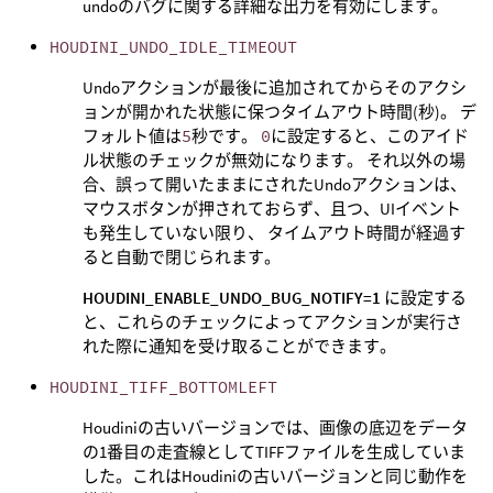
undoのバグに関する詳細な出力を有効にします。
HOUDINI_UNDO_IDLE_TIMEOUT
Undoアクションが最後に追加されてからそのアクシ
ョンが開かれた状態に保つタイムアウト時間(秒)。 デ
フォルト値は
5
秒です。
0
に設定すると、このアイド
ル状態のチェックが無効になります。 それ以外の場
合、誤って開いたままにされたUndoアクションは、
マウスボタンが押されておらず、且つ、UIイベント
も発生していない限り、 タイムアウト時間が経過す
ると自動で閉じられます。
HOUDINI_ENABLE_UNDO_BUG_NOTIFY=1
に設定する
と、これらのチェックによってアクションが実行さ
れた際に通知を受け取ることができます。
HOUDINI_TIFF_BOTTOMLEFT
Houdiniの古いバージョンでは、画像の底辺をデータ
の1番目の走査線としてTIFFファイルを生成していま
した。これはHoudiniの古いバージョンと同じ動作を