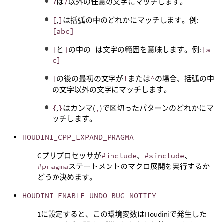
?
は
/
以外の任意の文字にマッチします。
[
,
]
は括弧の中のどれかにマッチします。例:
[abc]
[
と
]
の中の
-
は文字の範囲を意味します。例:
[a-
c]
[
の後の最初の文字が
!
または
^
の場合、括弧の中
の文字以外の文字にマッチします。
{
,
}
はカンマ(
,
)で区切ったパターンのどれかにマ
ッチします。
HOUDINI_CPP_EXPAND_PRAGMA
Cプリプロセッサが
#include
、
#sinclude
、
#pragma
ステートメントのマクロ展開を実行するか
どうか決めます。
HOUDINI_ENABLE_UNDO_BUG_NOTIFY
1に設定すると、この環境変数はHoudiniで発生した