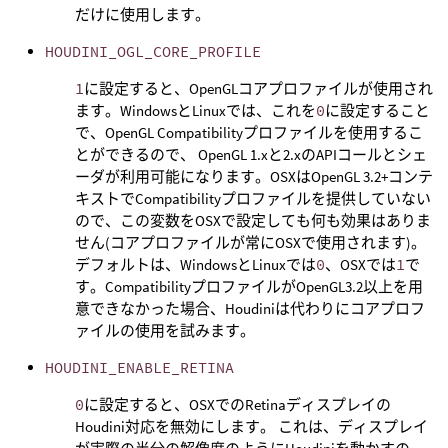
だけに使用します。
HOUDINI_OGL_CORE_PROFILE
1
に設定すると、OpenGLコアプロファイルが使用され
ます。WindowsとLinuxでは、これを
0
に設定すること
で、OpenGL Compatibilityプロファイルを使用するこ
とができるので、 OpenGL 1.xと2.xのAPIコールとシェ
ーダが利用可能になります。OSXはOpenGL 3.2+コンテ
キストでCompatibilityプロファイルを提供していない
ので、この変数をOSXで設定しても何も効果はありま
せん(コアプロファイルが常にOSXで使用されます)。
デフォルトは、WindowsとLinuxでは
0
、OSXでは
1
で
す。CompatibilityプロファイルがOpenGL3.2以上を用
意できなかった場合、Houdiniは代わりにコアプロフ
ァイルの使用を試みます。
HOUDINI_ENABLE_RETINA
0
に設定すると、OSXでのRetinaディスプレイの
Houdini対応を無効にします。 これは、ディスプレイ