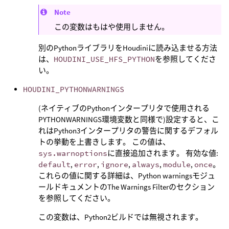
Note
この変数はもはや使用しません。
別のPythonライブラリをHoudiniに読み込ませる方法
は、
HOUDINI_USE_HFS_PYTHON
を参照してくださ
い。
HOUDINI_PYTHONWARNINGS
(ネイティブのPythonインタープリタで使用される
PYTHONWARNINGS環境変数と同様で)設定すると、こ
れはPython3インタープリタの警告に関するデフォル
トの挙動を上書きします。 この値は、
sys.warnoptions
に直接追加されます。 有効な値:
default
,
error
,
ignore
,
always
,
module
,
once
。
これらの値に関する詳細は、Python warningsモジュ
ールドキュメントのThe Warnings Filterのセクション
を参照してください。
この変数は、Python2ビルドでは無視されます。