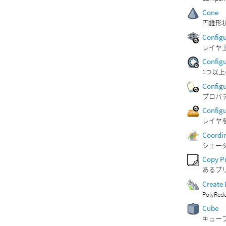
Cone
円錐形状
Configu
レイヤ
Configu
1つ以
Configu
プロパ
Config
レイヤを
Coordi
シェー
Copy P
あるプ
Create
Poly
Cube
キューブ