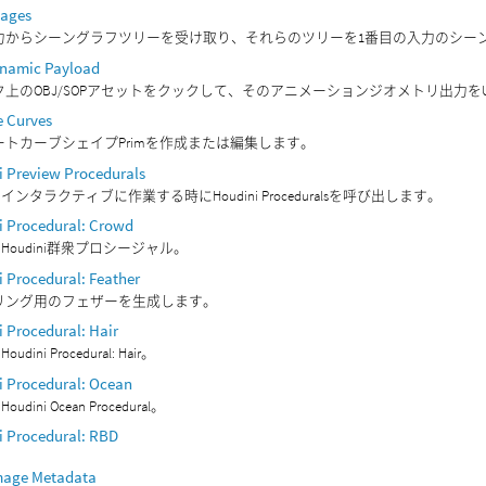
tages
力からシーングラフツリーを受け取り、それらのツリーを1番目の入力のシー
namic Payload
上のOBJ/SOPアセットをクックして、そのアニメーションジオメトリ出力をUSD
e Curves
ートカーブシェイプPrimを作成または編集します。
i Preview Procedurals
isでインタラクティブに作業する時にHoudini Proceduralsを呼び出します。
i Procedural: Crowd
is用Houdini群衆プロシージャル。
 Procedural: Feather
リング用のフェザーを生成します。
 Procedural: Hair
Houdini Procedural: Hair。
i Procedural: Ocean
用Houdini Ocean Procedural。
i Procedural: RBD
mage Metadata