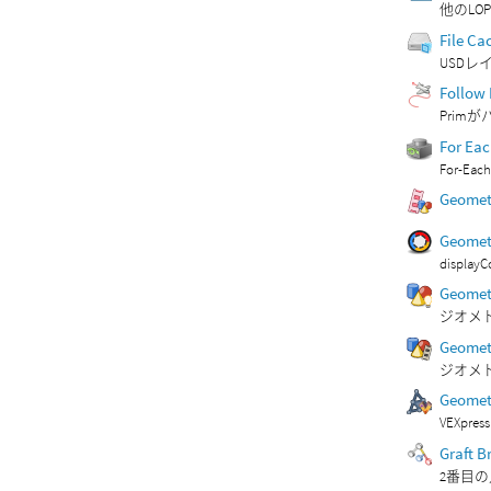
他のLO
File Ca
USD
Follow 
Pri
For Ea
For-
Geomet
Geomet
displ
Geomet
ジオメ
Geomet
ジオメ
Geomet
VEXp
Graft B
2番目