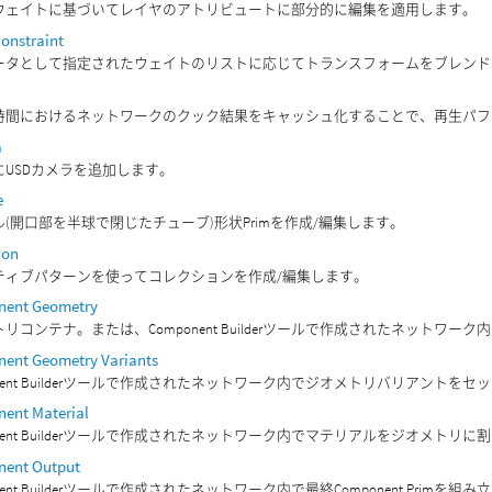
ウェイトに基づいてレイヤのアトリビュートに部分的に編集を適用します。
onstraint
ータとして指定されたウェイトのリストに応じてトランスフォームをブレンド
時間におけるネットワークのクック結果をキャッシュ化することで、再生パフ
a
にUSDカメラを追加します。
e
(開口部を半球で閉じたチューブ)形状Primを作成/編集します。
ion
ティブパターンを使ってコレクションを作成/編集します。
ent Geometry
リコンテナ。または、Component Builderツールで作成されたネットワ
ent Geometry Variants
onent Builderツールで作成されたネットワーク内でジオメトリバリアントを
ent Material
onent Builderツールで作成されたネットワーク内でマテリアルをジオメトリ
ent Output
onent Builderツールで作成されたネットワーク内で最終Component Primを組