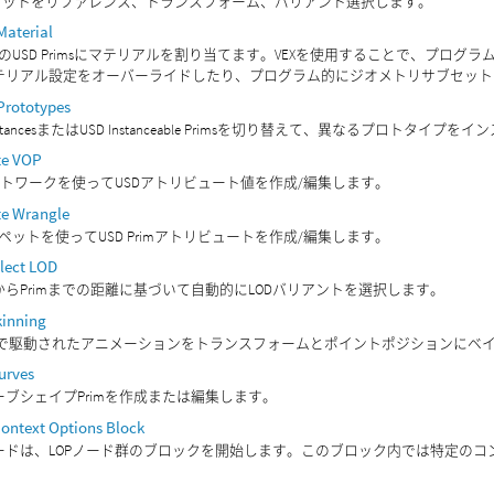
アセットをリファレンス、トランスフォーム、バリアント選択します。
Material
上のUSD Primsにマテリアルを割り当てます。VEXを使用することで、プロ
テリアル設定をオーバーライドしたり、プログラム的にジオメトリサブセット
Prototypes
 InstancesまたはUSD Instanceable Primsを切り替えて、異なるプロトタイ
te VOP
ネットワークを使ってUSDアトリビュート値を作成/編集します。
te Wrangle
ニペットを使ってUSD Primアトリビュートを作成/編集します。
lect LOD
からPrimまでの距離に基づいて自動的にLODバリアントを選択します。
kinning
Skelで駆動されたアニメーションをトランスフォームとポイントポジションにベ
urves
ーブシェイプPrimを作成または編集します。
ontext Options Block
ードは、LOPノード群のブロックを開始します。このブロック内では特定の