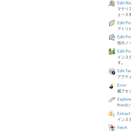
Edit Ma
マテリ
ェース
Edit Pr
アトリ
Edit Pr
他のノ
Edit Pr
インス
す。
Edit Ta
アクテ
Error
親アセ
Explore
Pri
Extract
インスタ
Fetch