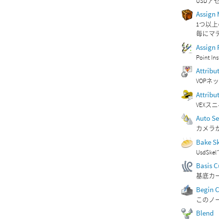
USD
Assign 
1つ以
毎にマ
Assign 
Point
Attribu
VOP
Attribu
VEXス
Auto Se
カメラ
Bake S
Usd
Basis C
基底カ
Begin C
このノ
Blend