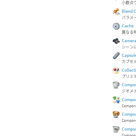
小数点
Blend C
パラメ
Cache
異なる
Camer
シーン
Capsul
カプセル
Collect
プリミ
Compon
ジオメト
Compon
Comp
Compon
Comp
Compon
Comp