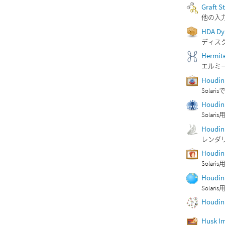
Graft S
他の入
HDA Dy
ディスク
Hermit
エルミ
Houdin
Solar
Houdin
Solar
Houdini
レンダ
Houdini
Solaris用
Houdin
Solaris
Houdin
Husk I