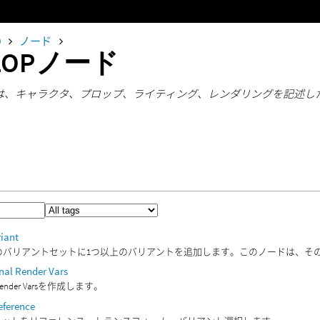
0
ノード
LOPノード
ドは、キャラクタ、プロップ、ライティング、レンダリングを記述した
iant
m上のバリアントセットに1つ以上のバリアントを追加します。このノードは、そのP
nal Render Vars
nder Varsを作成します。
eference