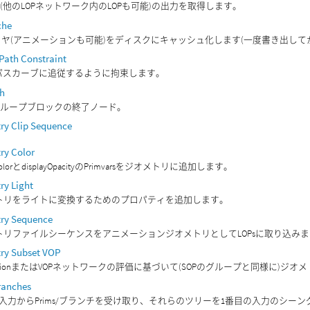
P(他のLOPネットワーク内のLOPも可能)の出力を取得します。
che
レイヤ(アニメーションも可能)をディスクにキャッシュ化します(一度書き出して
Path Constraint
mがパスカーブに追従するように拘束します。
ch
Eachループブロックの終了ノード。
ry Clip Sequence
ry Color
ayColorとdisplayOpacityのPrimvarsをジオメトリに追加します。
ry Light
トリをライトに変換するためのプロパティを追加します。
ry Sequence
トリファイルシーケンスをアニメーションジオメトリとしてLOPsに取り込み
ry Subset VOP
ressionまたはVOPネットワークの評価に基づいて(SOPのグループと同様に)ジ
ranches
の入力からPrims/ブランチを受け取り、それらのツリーを1番目の入力のシ