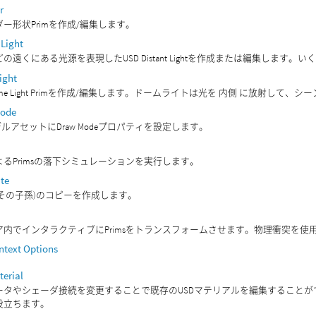
r
ー形状Primを作成/編集します。
 Light
の遠くにある光源を表現したUSD Distant Lightを作成または編集します
ight
Dome Light Primを作成/編集します。ドームライトは光を 内側 に放射し
Mode
デルアセットにDraw Modeプロパティを設定します。
よるPrimsの落下シミュレーションを実行します。
ate
(とその子孫)のコピーを作成します。
ア内でインタラクティブにPrimsをトランスフォームさせます。物理衝突を
ntext Options
terial
ータやシェーダ接続を変更することで既存のUSDマテリアルを編集すること
役立ちます。