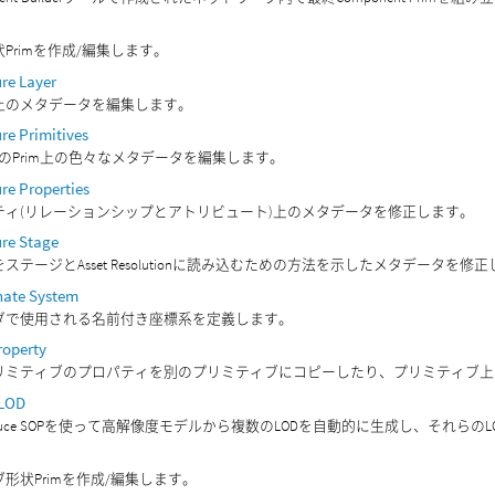
Primを作成/編集します。
re Layer
上のメタデータを編集します。
re Primitives
上のPrim上の色々なメタデータを編集します。
re Properties
ティ(リレーションシップとアトリビュート)上のメタデータを修正します。
ure Stage
ステージとAsset Resolutionに読み込むための方法を示したメタデータを修
nate System
ダで使用される名前付き座標系を定義します。
roperty
リミティブのプロパティを別のプリミティブにコピーしたり、プリミティブ上
 LOD
Reduce SOPを使って高解像度モデルから複数のLODを自動的に生成し、それら
形状Primを作成/編集します。