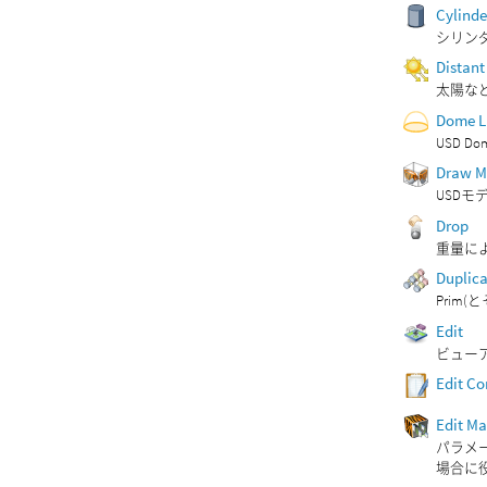
Cylinde
シリンダ
Distant
太陽など
Dome L
USD 
Draw 
USDモ
Drop
重量に
Duplic
Prim
Edit
ビュー
Edit Co
Edit Ma
パラメ
場合に