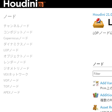
Houdini 21.
ノード
チャンネルノード
コンポジットノード
LOPノー
Copernicusノード
ダイナミクスノード
LOPノード
オブジェクトノード
レンダーノード
ノード
ジオメトリノード
VEXネットワーク
VOPノード
Add Var
TOPノード
Pri
APEXノード
Additio
複数のRe
Asset R