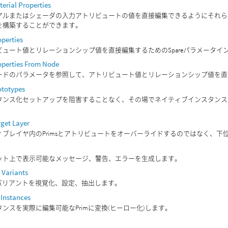
terial Properties
アルまたはシェーダの入力アトリビュートの値を直接編集できるようにそれらの
を構築することができます。
operties
ビュート値とリレーションシップ値を直接編集するためのSpareパラメータ
operties From Node
ードのパラメータを参照して、アトリビュート値とリレーションシップ値を直
ototypes
タンス化セットアップを阻害することなく、その場でネイティブインスタンス
rget Layer
ィブレイヤ内のPrimsとアトリビュートをオーバーライドするのではなく、
ット上で表示可能なメッセージ、警告、エラーを生成します。
 Variants
mのバリアントを視覚化、設定、抽出します。
 Instances
ンスを実際に編集可能なPrimに変換(ヒーロー化)します。