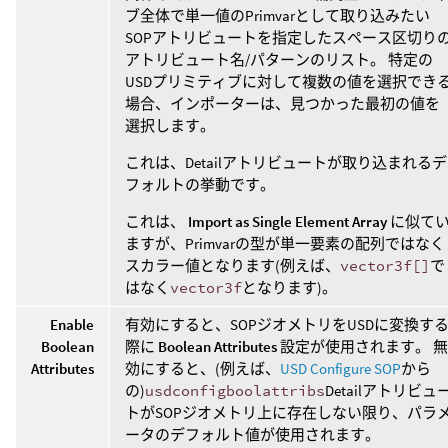
ブ全体で単一値のPrimvarとして取り込みたい
SOPアトリビュートを指定したスペース区切り
アトリビュート名/パターンのリスト。 特定の
USDプリミティブに対して複数の値を選択でき
場合、インポーターは、見つかった最初の値を
選択します。
これは、Detailアトリビュートが取り込まれるデ
フォルトの挙動です。
これは、
Import as Single Element Array
に似て
ますが、Primvarの型が単一要素の配列ではなく
スカラー値となります(例えば、
vector3f[]
で
はなく
vector3f
となります)。
Enable
有効にすると、SOPジオメトリをUSDに変換す
Boolean
際に
Boolean Attributes
設定が使用されます。 無
Attributes
効にすると、(例えば、
USD Configure SOP
から
の)
usdconfigboolattribs
Detailアトリビュ
トがSOPジオメトリ上に存在しない限り、パラ
ータのデフォルト値が使用されます。