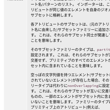
ート名/パターンのリスト。 インポーターは、
リビュートが同じ値のエレメントを自身のジオ
サブセットに格納します。
各アトリビュートのサブセットは、(元のアトリ
ト名に由来した)サブセットファミリーに追加さ
す。 これは、それらのサブセット同士が関連し
ことを意味します。
そのサブセットファミリーのタイプは、
parti
設定されます。 これは、それらのサブセットが
交差せず、プリミティブのすべてのエレメント
セット内に含まれていることを意味します。
空っぽの文字列値を持つエレメント(サブセット
されていないエレメント)が存在した場合、その
リータイプは代わりに
nonOverlapping
に設定
す。 これは、それらのサブセットが互いに交差
ものの、一部のエレメントがサブセット内に含
いないことを意味します。 ファミリーのタイプ
プリミティブ上のアトリビュート(例えば、