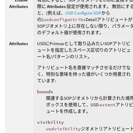
Attributes
際に
Attributes
設定が使用されます。 無効にす
と、(例えば、
USD Configure SOP
から
の)
usdconfigattribs
Detailアトリビュートが
SOPジオメトリ上に存在しない限り、パラメー
のデフォルト値が使用されます。
Attributes
USDにPrimvarとして取り込みたいSOPアトリビ
ュートを指定したスペース区切りのアトリビュ
ート名/パターンのリスト。
アトリビュート名を直接マッチさせるだけでな
く、特別な意味を持った値がいくつか用意され
ています:
bounds
関連するSOPジオメトリから計算された境
ボックスを使用して、USD
extent
アトリ
ュートを作成します。
visibility
usdvisibility
ジオメトリアトリビュー