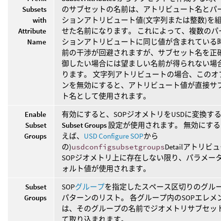
Subsets
のサブセットの名前は、アトリビュート名とパ
with
ションアトリビュート値(文字列または整数)を
Attribute
せた名前になります。 これによって、複数のパ
Name
ションアトリビュートに同じ値が含まれている
前の干渉が回避されますが、サブセット名を正
御したい場合には望ましい名前が得られない場
ります。 文字列アトリビュートの場合、このオ
ンを無効にすると、アトリビュート値が直接サ
ト名として使用されます。
Enable
有効にすると、SOPジオメトリをUSDに変換す
Subset
Subset Groups
設定が使用されます。 無効にする
Groups
えば、
USD Configure SOP
から
の)
usdconfigsubsetgroups
Detailアトリビ
SOPジオメトリ上に存在しない限り、パラメー
ォルト値が使用されます。
Subset
SOP
グループ
を指定したスペース区切りのグルー
Groups
パターンのリスト。 各グループ内のSOPエレメ
は、そのグループの名前でジオメトリサブセッ
て取り込まれます。