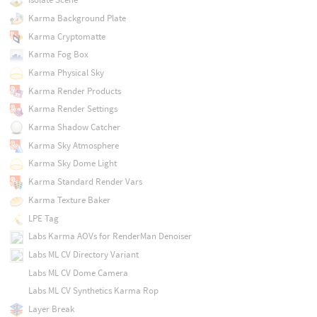
Karma Background Plate
Karma Cryptomatte
Karma Fog Box
Karma Physical Sky
Karma Render Products
Karma Render Settings
Karma Shadow Catcher
Karma Sky Atmosphere
Karma Sky Dome Light
Karma Standard Render Vars
Karma Texture Baker
LPE Tag
Labs Karma AOVs for RenderMan Denoiser
Labs ML CV Directory Variant
Labs ML CV Dome Camera
Labs ML CV Synthetics Karma Rop
Layer Break