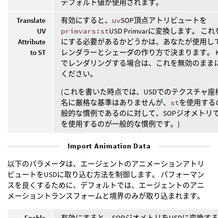
デフォルト値が使用されます。
Translate
有効にすると、
uv
SOP頂点アトリビュートを
UV
primvars:st
USD Primvarに変換します。 こ
Attribute
にする必要があるかどうかは、あなたが使用し
to ST
レンダラーとシェーダの作り方で決まります。 Ka
でレンダリングする場合は、これを無効のまま
ください。
(これを書いた時点では、USDでのテクスチャ座
名に厳格な基準はありませんが、
st
を使用する
般的な慣例であるのに対して、SOPジオメトリ
を使用するのが一般的な慣例です。)
Import Animation Data
以下のパラメータは、エージェントのアニメーションアトリ
ビュートをUSDに取り込む方法を制御します。 パフォーマン
スを良くするために、デフォルトでは、エージェントのアニ
メーショントランスフォームと境界のみが取り込まれます。
Enable
有効にすると、SOPジオメトリをUSDに変換す