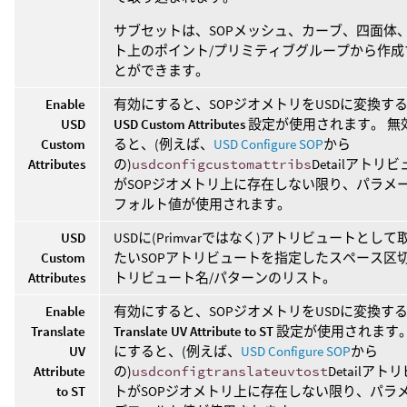
サブセットは、SOPメッシュ、カーブ、四面体
ト上のポイント/プリミティブグループから作成
とができます。
Enable
有効にすると、SOPジオメトリをUSDに変換す
USD
USD Custom Attributes
設定が使用されます。 無
Custom
ると、(例えば、
USD Configure SOP
から
Attributes
の)
usdconfigcustomattribs
Detailアトリ
がSOPジオメトリ上に存在しない限り、パラメ
フォルト値が使用されます。
USD
USDに(Primvarではなく)アトリビュートとし
Custom
たいSOPアトリビュートを指定したスペース区
Attributes
トリビュート名/パターンのリスト。
Enable
有効にすると、SOPジオメトリをUSDに変換す
Translate
Translate UV Attribute to ST
設定が使用されます。
UV
にすると、(例えば、
USD Configure SOP
から
Attribute
の)
usdconfigtranslateuvtost
Detailアト
to ST
トがSOPジオメトリ上に存在しない限り、パラ