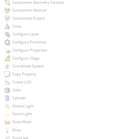
Component Geometry Variants
Component Material
Component Output
Cone
Configure Layer
Configure Primitives
Configure Properties
Configure Stage
Coordinate System
Copy Property
Create LOD
Cube
Cylinder
Distant Light
Dome Light
Draw Mode
Drop
Duplicate