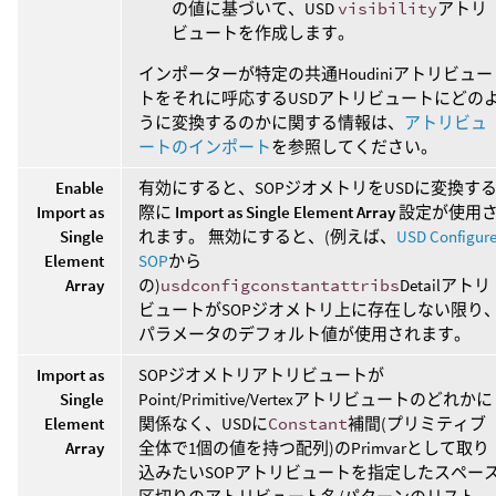
の値に基づいて、USD
visibility
アトリ
ビュートを作成します。
インポーターが特定の共通Houdiniアトリビュー
トをそれに呼応するUSDアトリビュートにどの
うに変換するのかに関する情報は、
アトリビュ
ートのインポート
を参照してください。
Enable
有効にすると、SOPジオメトリをUSDに変換す
Import as
際に
Import as Single Element Array
設定が使用
Single
れます。 無効にすると、(例えば、
USD Configur
Element
SOP
から
Array
の)
usdconfigconstantattribs
Detailアトリ
ビュートがSOPジオメトリ上に存在しない限り
パラメータのデフォルト値が使用されます。
Import as
SOPジオメトリアトリビュートが
Single
Point/Primitive/Vertexアトリビュートのどれかに
Element
関係なく、USDに
Constant
補間(プリミティブ
Array
全体で1個の値を持つ配列)のPrimvarとして取り
込みたいSOPアトリビュートを指定したスペー