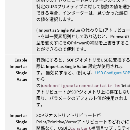
区切りのアトリビュート名/パターンのリスト。
特定のUSDプリミティブに対して複数の値を選
できる場合、インポーターは、見つかった最初
の値を選択します。
(
Import as Single Value
の代わりに)アトリビュ
トを単一要素配列として取り込むと、Primvarの
型を変えずにそのPrimvarの補間を上書きするこ
とができるので便利です。
Enable
有効にすると、SOPジオメトリをUSDに変換す
Import as
際に
Import as Single Value
設定が使用されま
Single
す。 無効にすると、(例えば、
USD Configure SO
Value
から
の)
usdconfigscalarconstantattribs
Detai
アトリビュートがSOPジオメトリ上に存在しな
限り、パラメータのデフォルト値が使用されま
す。
Import as
SOPジオメトリアトリビュートが
Single
Point/Primitive/Vertexアトリビュートのどれかに
Value
関係なく、USDに
Constant
補間且つプリミテ