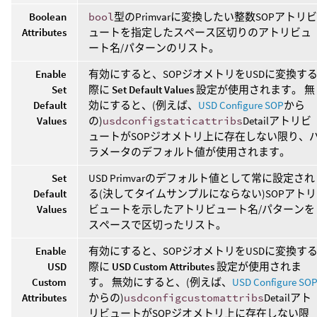
Boolean
bool
型のPrimvarに変換したい整数SOPアトリビ
Attributes
ュートを指定したスペース区切りのアトリビュ
ート名/パターンのリスト。
Enable
有効にすると、SOPジオメトリをUSDに変換す
Set
際に
Set Default Values
設定が使用されます。 無
Default
効にすると、(例えば、
USD Configure SOP
から
Values
の)
usdconfigstaticattribs
Detailアトリビ
ュートがSOPジオメトリ上に存在しない限り、
ラメータのデフォルト値が使用されます。
Set
USD Primvarのデフォルト値として常に設定され
Default
る(決してタイムサンプルにならない)SOPアトリ
Values
ビュートを示したアトリビュート名/パターンを
スペースで区切ったリスト。
Enable
有効にすると、SOPジオメトリをUSDに変換す
USD
際に
USD Custom Attributes
設定が使用されま
Custom
す。 無効にすると、(例えば、
USD Configure SO
Attributes
からの)
usdconfigcustomattribs
Detailアト
リビュートがSOPジオメトリ上に存在しない限