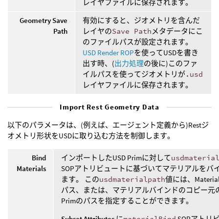
レイヤファイルに保存されます。
Geometry Save
有効にすると、ジオメトリを含んだ
Path
レイヤの
Save Path
メタデータにこ
のファイルパスが設定されます。
USD Render ROP
を使ってUSDを書き
出す時、(
出力処理
の後に)このファ
イルパスを使ってジオメトリが
.usd
レイヤファイルに保存されます。
Import Rest Geometry Data
以下のパラメータは、(例えば、エージェント定義から)Restジ
オメトリ形状をUSDに取り込む方法を制御します。
Bind
インポートしたUSD Primに対して
usdmateria
Materials
SOPアトリビュートに基づいてマテリアルをバ
ます。 この
usdmaterialpath
値には、Material
パス、または、マテリアルバインドのコピー元
Primのパスを指定することができます。
Subset Attributes
に
materialBind
SOPアトリ