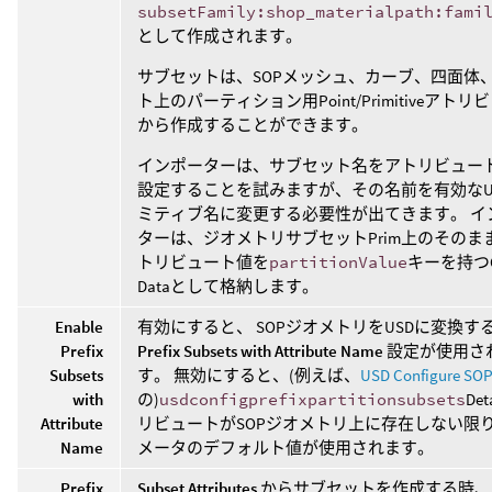
subsetFamily:shop_materialpath:fami
として作成されます。
サブセットは、SOPメッシュ、カーブ、四面体
ト上のパーティション用Point/Primitiveアトリ
から作成することができます。
インポーターは、サブセット名をアトリビュー
設定することを試みますが、その名前を有効なU
ミティブ名に変更する必要性が出てきます。 イ
ターは、ジオメトリサブセットPrim上のそのま
トリビュート値を
partitionValue
キーを持つC
Dataとして格納します。
Enable
有効にすると、 SOPジオメトリをUSDに変換す
Prefix
Prefix Subsets with Attribute Name
設定が使用さ
Subsets
す。 無効にすると、(例えば、
USD Configure SO
with
の)
usdconfigprefixpartitionsubsets
De
Attribute
リビュートがSOPジオメトリ上に存在しない限
Name
メータのデフォルト値が使用されます。
Prefix
Subset Attributes
からサブセットを作成する時、