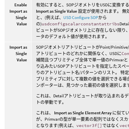
Enable
有効にすると、SOPジオメトリをUSDに変換す
Import as
Import as Single Value
設定が使用されます。 無
Single
と、(例えば、
USD Configure SOP
から
Value
の)
usdconfigscalarconstantattribs
Det
ビュートがSOPジオメトリ上に存在しない限り
ータのデフォルト値が使用されます。
Import as
SOPジオメトリアトリビュートがPoint/Primitive/V
Single
アトリビュートのどれかに関係なく、USDに
Co
Value
補間且つプリミティブ全体で単一値のPrimvar
り込みたいSOPアトリビュートを指定したスペ
りのアトリビュート名/パターンのリスト。 特定
プリミティブに対して複数の値を選択できる場
ンポーターは、見つかった最初の値を選択しま
これは、Detailアトリビュートが取り込まれる
トの挙動です。
これは、
Import as Single Element Array
に似て
が、Primvarの型が単一要素の配列ではなくス
となります(例えば、
vector3f[]
ではなく
vec