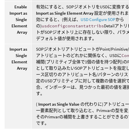
Enable
有効にすると、SOPジオメトリをUSDに変換す
Import as
Import as Single Element Array
設定が使用されま
Single
効にすると、(例えば、
USD Configure SOP
から
Element
の)
usdconfigconstantattribs
Detailアト
Array
トがSOPジオメトリ上に存在しない限り、パラ
デフォルト値が使用されます。
Import as
SOPジオメトリアトリビュートがPoint/Primitive/V
Single
アトリビュートのどれかに関係なく、USDに
Co
Element
補間(プリミティブ全体で1個の値を持つ配列)のPri
Array
として取り込みたいSOPアトリビュートを指定
ース区切りのアトリビュート名/パターンのリス
定のUSDプリミティブに対して複数の値を選択
合、インポーターは、見つかった最初の値を選
す。
(
Import as Single Value
の代わりに)アトリビュ
一要素配列として取り込むと、Primvarの型を
そのPrimvarの補間を上書きすることができる
です。