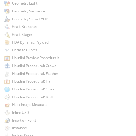
Geometry Light
Geometry Sequence
Geometry Subset VOP
Graft Branches
Graft Stages
HDA Dynamic Payload
Hermite Curves
Houdini Preview Procedurals
Houdini Procedural: Crowd
Houdini Procedural: Feather
Houdini Procedural: Hair
Houdini Procedural: Ocean
Houdini Procedural: RBD
Husk Image Metadata
Inline USD
Insertion Point
Instancer
Isolate Scene