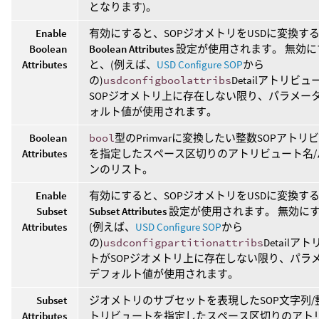
となります)。
Enable
有効にすると、SOPジオメトリをUSDに変換す
Boolean
Boolean Attributes
設定が使用されます。 無効に
Attributes
と、(例えば、
USD Configure SOP
から
の)
usdconfigboolattribs
Detailアトリビ
SOPジオメトリ上に存在しない限り、パラメー
ォルト値が使用されます。
Boolean
bool
型のPrimvarに変換したい整数SOPアトリ
Attributes
を指定したスペース区切りのアトリビュート名/
ンのリスト。
Enable
有効にすると、SOPジオメトリをUSDに変換す
Subset
Subset Attributes
設定が使用されます。 無効に
Attributes
(例えば、
USD Configure SOP
から
の)
usdconfigpartitionattribs
Detailア
トがSOPジオメトリ上に存在しない限り、パラ
デフォルト値が使用されます。
Subset
ジオメトリのサブセットを表現したSOP文字列/
Attributes
トリビュートを指定したスペース区切りのアト