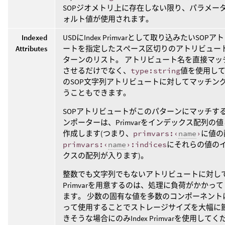
SOPジオメトリ上に存在しない限り、パラメー
ォルト値が使用されます。
Indexed
USDにIndex Primvarとして取り込みたいSOPア
Attributes
ートを指定したスペース区切りのアトリビュート
ターンのリスト。 アトリビュート名を直接マッ
させるだけでなく、
type:string
値を使用し
のSOP文字列アトリビュートに対してマッチン
うこともできます。
SOPアトリビュートがこのパターンにマッチす
ンポーターは、Primvarをインデックス配列の
作成します(つまり、
primvars:‹
name
›
に値の
primvars:‹
name
›:indices
にそれらの値の
クスの配列が入ります)。
整数でも文字列でもないアトリビュートに対してI
Primvarを用意するのは、処理に負荷がかかっ
ます。 少数の固有な値を多数のコンポーネント
って使用することでストレージサイズを大幅に
きそうな場合にのみIndex Primvarを使用して