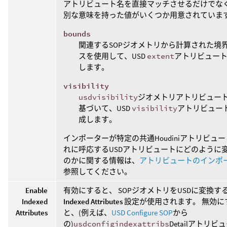
アトリビュート名を直接マッチさせるだけでな
別な意味を持った値がいくつか用意されています
bounds
関連するSOPジオメトリから計算された境
スを使用して、USD
extent
アトリビュー
します。
visibility
usdvisibility
ジオメトリアトリビュー
基づいて、USD
visibility
アトリビュー
成します。
インポーターが特定の共通Houdiniアトリビュ
れに呼応するUSDアトリビュートにどのように
のかに関する情報は、
アトリビュートのインポ
参照してください。
Enable
有効にすると、 SOPジオメトリをUSDに変換す
Indexed
Indexed Attributes
設定が使用されます。 無効に
Attributes
と、(例えば、
USD Configure SOP
から
の)
usdconfigindexattribs
Detailアトリビ