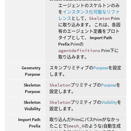
エージェントのスケルトンのみ
を
インスタンス化可能なリファ
レンス
として、
Skeleton
Prim
に取り込みます。 これは、各固
有のエージェント定義をプロト
タイプとして、
Import Path
Prefix
Primの
agentdefinitions
Prim下に
取り込みます。
Geometry
スキンプリミティブの
Purpose
を設定
Purpose
します。
Skeleton
Skeleton
プリミティブの
Purpose
を
Purpose
設定します。
Skeleton
Skeleton
プリミティブの
Visibility
を
Visibility
設定します。
Import Path
取り込んだPrimにパスPrimがなかっ
Prefix
たことで(
mesh_0
のような)自動生成