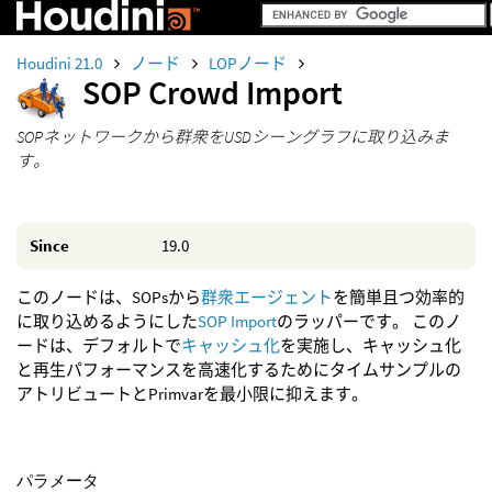
Houdini 21.0
ノード
LOPノード
SOP Crowd Import
SOPネットワークから群衆をUSDシーングラフに取り込みま
す。
Since
19.0
このノードは、SOPsから
群衆エージェント
を簡単且つ効率的
に取り込めるようにした
SOP Import
のラッパーです。 このノ
ードは、デフォルトで
キャッシュ化
を実施し、キャッシュ化
と再生パフォーマンスを高速化するためにタイムサンプルの
アトリビュートとPrimvarを最小限に抑えます。
パラメータ