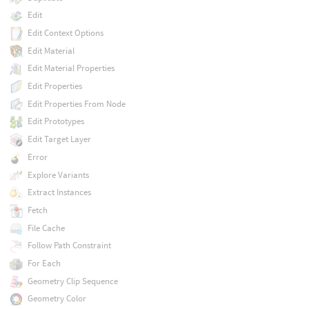
Edit
Edit Context Options
Edit Material
Edit Material Properties
Edit Properties
Edit Properties From Node
Edit Prototypes
Edit Target Layer
Error
Explore Variants
Extract Instances
Fetch
File Cache
Follow Path Constraint
For Each
Geometry Clip Sequence
Geometry Color