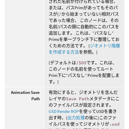
された名前が付けられている場合、
または、パスPrimがあってもそのパ
スが(
/
から始まっていない)相対パス
であった場合、 このノードは、その
名前/パスの頭に自動的にこのパスを
追加します。 これは、“パスなし”
Primsを単一ブランチ下に整理してお
くための方法です。 (
ジオメトリ階層
を作成する方法
を参照。)
(デフォルトは
/$OS
です。これは、
このノードの名前を使ってルート
Prim下に“パスなし” Primsを配置しま
す。)
Animation Save
有効にすると、ジオメトリを含んだ
Path
レイヤの
Save Path
メタデータにこ
のファイルパスが設定されます。
USD Render ROP
を使ってUSDを書き
出す時、(
出力処理
の後に)このファ
イルパスを使ってジオメトリが
.usd