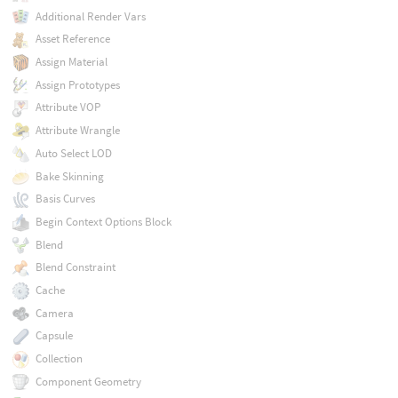
Additional Render Vars
Asset Reference
Assign Material
Assign Prototypes
Attribute VOP
Attribute Wrangle
Auto Select LOD
Bake Skinning
Basis Curves
Begin Context Options Block
Blend
Blend Constraint
Cache
Camera
Capsule
Collection
Component Geometry