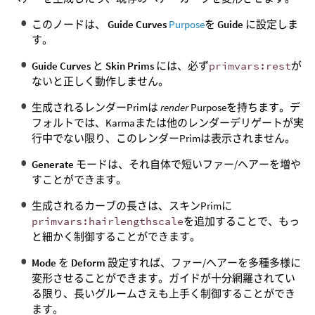
このノードは、
Guide Curves
Purpose
を
Guide
に設定しま
す。
Guide Curves
と
Skin Prims
には、必ず
primvars:rest
が
ないと正しく動作しません。
生成されるレンダーPrimは
render
Purposeを持ちます。デ
フォルトでは、Karmaまたは他のレンダーデリゲートが実
行中でない限り、このレンダーPrimは表示されません。
Generate
モードは、それ自体で短いファー/ヘアーを増や
すことができます。
生成されるカーブの長さは、スキンPrimに
primvars:hairlengthscale
を追加することで、もっ
と細かく制御することができます。
Mode
を
Deform
設定すれば、ファー/ヘアーを多種多様に
変形させることができます。ガイドが十分網羅されてい
る限り、長いグルームさえも上手く制御することができ
ます。