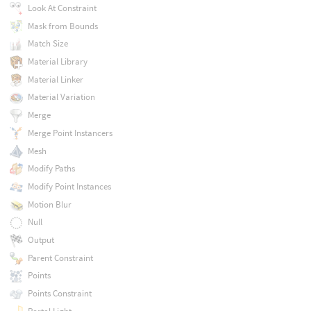
Look At Constraint
Mask from Bounds
Match Size
Material Library
Material Linker
Material Variation
Merge
Merge Point Instancers
Mesh
Modify Paths
Modify Point Instances
Motion Blur
Null
Output
Parent Constraint
Points
Points Constraint