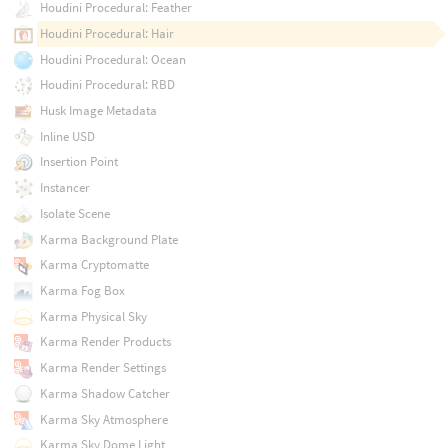
Houdini Procedural: Feather
Houdini Procedural: Hair
Houdini Procedural: Ocean
Houdini Procedural: RBD
Husk Image Metadata
Inline USD
Insertion Point
Instancer
Isolate Scene
Karma Background Plate
Karma Cryptomatte
Karma Fog Box
Karma Physical Sky
Karma Render Products
Karma Render Settings
Karma Shadow Catcher
Karma Sky Atmosphere
Karma Sky Dome Light