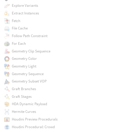
Explore Variants
Extract Instances
Fetch
File Cache
Follow Path Constraint
For Each
Geometry Clip Sequence
Geometry Color
Geometry Light
Geometry Sequence
Geometry Subset VOP
Graft Branches
Graft Stages
HDA Dynamic Payload
Hermite Curves
Houdini Preview Procedurals
Houdini Procedural: Crowd