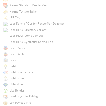
Karma Standard Render Vars
Karma Texture Baker
LPE Tag
Labs Karma AOVs for RenderMan Denoiser
Labs ML CV Directory Variant
Labs ML CV Dome Camera
Labs ML CV Synthetics Karma Rop
Layer Break
Layer Replace
Layout
Light
Light Filter Library
Light Linker
Light Mixer
Live Render
Load Layer for Editing
Loft Payload Info