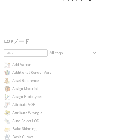
LOPノード
Add Variant
Additional Render Vars
Asset Reference
Assign Material
Assign Prototypes
Attribute VOP
Attribute Wrangle
Auto Select LOD
Bake Skinning
Basis Curves