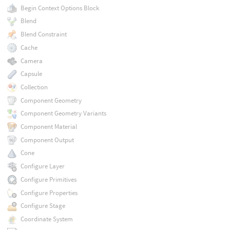
Begin Context Options Block
Blend
Blend Constraint
Cache
Camera
Capsule
Collection
Component Geometry
Component Geometry Variants
Component Material
Component Output
Cone
Configure Layer
Configure Primitives
Configure Properties
Configure Stage
Coordinate System