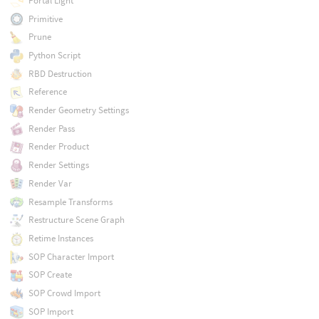
Portal Light
Primitive
Prune
Python Script
RBD Destruction
Reference
Render Geometry Settings
Render Pass
Render Product
Render Settings
Render Var
Resample Transforms
Restructure Scene Graph
Retime Instances
SOP Character Import
SOP Create
SOP Crowd Import
SOP Import