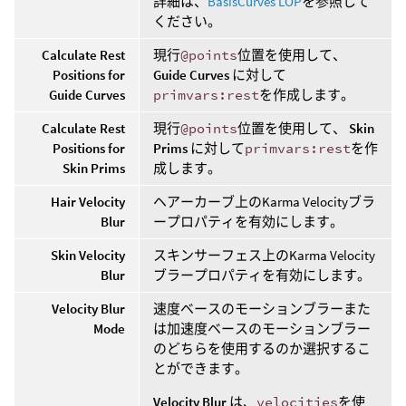
詳細は、
BasisCurves LOP
を参照して
ください。
Calculate Rest
現行
@points
位置を使用して、
Positions for
Guide Curves
に対して
Guide Curves
primvars:rest
を作成します。
Calculate Rest
現行
@points
位置を使用して、
Skin
Positions for
Prims
に対して
primvars:rest
を作
Skin Prims
成します。
Hair Velocity
ヘアーカーブ上のKarma Velocityブラ
Blur
ープロパティを有効にします。
Skin Velocity
スキンサーフェス上のKarma Velocity
Blur
ブラープロパティを有効にします。
Velocity Blur
速度ベースのモーションブラーまた
Mode
は加速度ベースのモーションブラー
のどちらを使用するのか選択するこ
とができます。
Velocity Blur
は、
velocities
を使