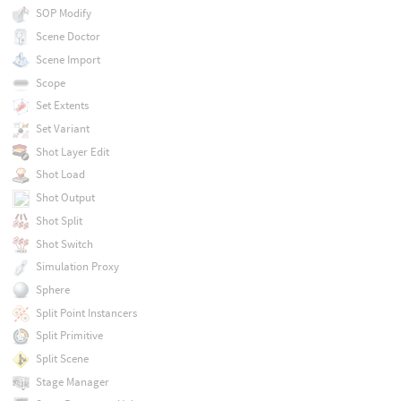
SOP Modify
Scene Doctor
Scene Import
Scope
Set Extents
Set Variant
Shot Layer Edit
Shot Load
Shot Output
Shot Split
Shot Switch
Simulation Proxy
Sphere
Split Point Instancers
Split Primitive
Split Scene
Stage Manager