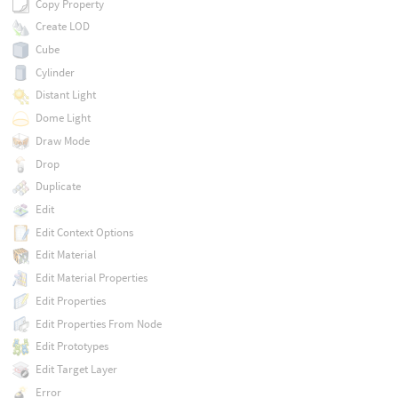
Copy Property
Create LOD
Cube
Cylinder
Distant Light
Dome Light
Draw Mode
Drop
Duplicate
Edit
Edit Context Options
Edit Material
Edit Material Properties
Edit Properties
Edit Properties From Node
Edit Prototypes
Edit Target Layer
Error