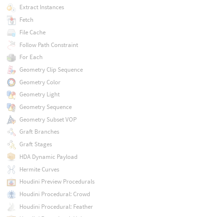
Extract Instances
Fetch
File Cache
Follow Path Constraint
For Each
Geometry Clip Sequence
Geometry Color
Geometry Light
Geometry Sequence
Geometry Subset VOP
Graft Branches
Graft Stages
HDA Dynamic Payload
Hermite Curves
Houdini Preview Procedurals
Houdini Procedural: Crowd
Houdini Procedural: Feather