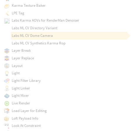
Karma Texture Baker
LPE Tag
Labs Karma AOVs for RenderMan Denoiser
Labs ML CV Directory Variant
Labs ML CV Dome Camera
Labs ML CV Synthetics Karma Rop
Layer Break
Layer Replace
Layout
Light
Light Filter Library
Light Linker
Light Mixer
Live Render
Load Layer for Editing
Loft Payload Info
Look At Constraint