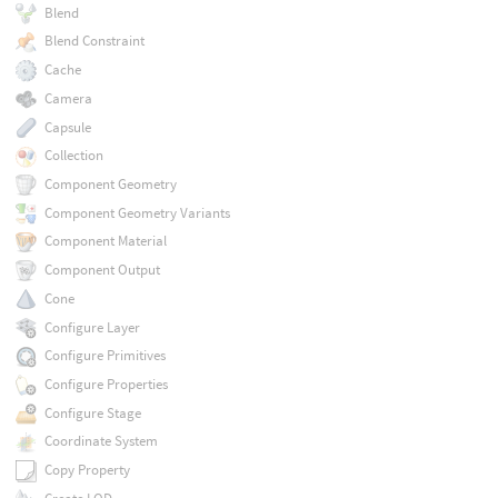
Blend
Blend Constraint
Cache
Camera
Capsule
Collection
Component Geometry
Component Geometry Variants
Component Material
Component Output
Cone
Configure Layer
Configure Primitives
Configure Properties
Configure Stage
Coordinate System
Copy Property