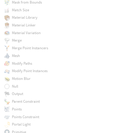
Mask from Bounds
Match Size
Material Library
Material Linker
Material Variation
Merge
Merge Point Instancers
Mesh
Modify Paths
Modify Point Instances
Motion Blur
Null
Output
Parent Constraint
Points
Points Constraint
Portal Light
Primitive