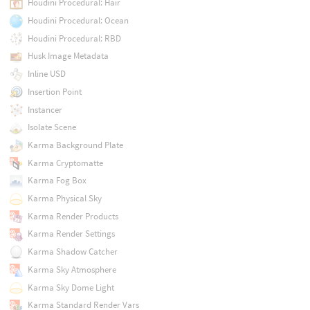
Houdini Procedural: Hair
Houdini Procedural: Ocean
Houdini Procedural: RBD
Husk Image Metadata
Inline USD
Insertion Point
Instancer
Isolate Scene
Karma Background Plate
Karma Cryptomatte
Karma Fog Box
Karma Physical Sky
Karma Render Products
Karma Render Settings
Karma Shadow Catcher
Karma Sky Atmosphere
Karma Sky Dome Light
Karma Standard Render Vars