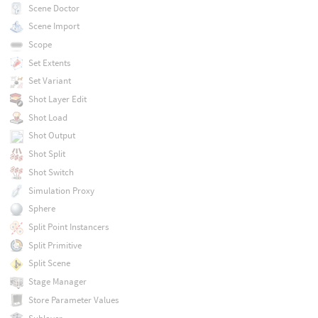
Scene Doctor
Scene Import
Scope
Set Extents
Set Variant
Shot Layer Edit
Shot Load
Shot Output
Shot Split
Shot Switch
Simulation Proxy
Sphere
Split Point Instancers
Split Primitive
Split Scene
Stage Manager
Store Parameter Values