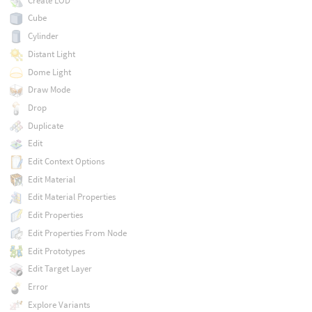
Create LOD
Cube
Cylinder
Distant Light
Dome Light
Draw Mode
Drop
Duplicate
Edit
Edit Context Options
Edit Material
Edit Material Properties
Edit Properties
Edit Properties From Node
Edit Prototypes
Edit Target Layer
Error
Explore Variants