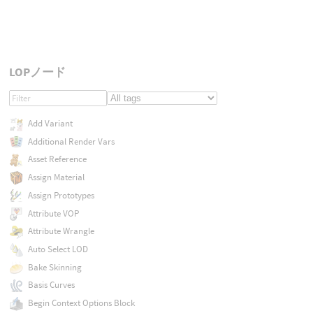
LOPノード
Add Variant
Additional Render Vars
Asset Reference
Assign Material
Assign Prototypes
Attribute VOP
Attribute Wrangle
Auto Select LOD
Bake Skinning
Basis Curves
Begin Context Options Block