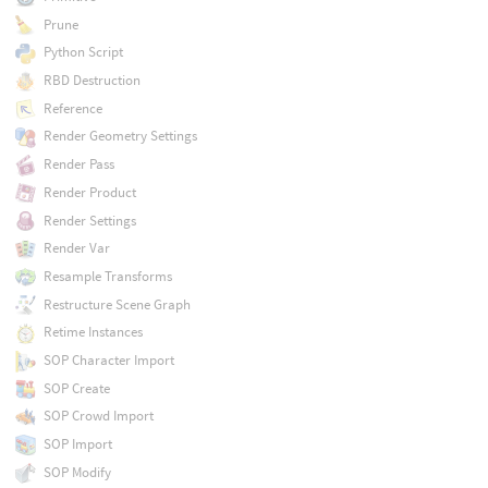
Prune
Python Script
RBD Destruction
Reference
Render Geometry Settings
Render Pass
Render Product
Render Settings
Render Var
Resample Transforms
Restructure Scene Graph
Retime Instances
SOP Character Import
SOP Create
SOP Crowd Import
SOP Import
SOP Modify