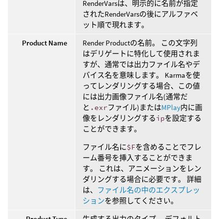
RenderVarsは、明示的に名前が指定
されたRenderVarsの後にアルファベ
ット順で現れます。
Product Name
Render Productの名前。 この文字列
はデリゲートに特化して使用されま
すが、通常では出力ファイル名やデ
バイス名を意味します。 Karmaを使
ってレンダリングする場合、この値
には出力画像ファイル名(通常だ
と
.exr
ファイル)または
MPlay
内に画
像をレンダリングする
ip
を設定する
ことができます。
ファイル名に
$F
を含めることでフレ
ーム番号を挿入することができま
す。 これは、アニメーションをレン
ダリングする場合に必要です。 詳細
は、
ファイル名の中のエクスプレッ
ション
を参照してください。
Product Type
生成する出力のタイプ。 デフォルト