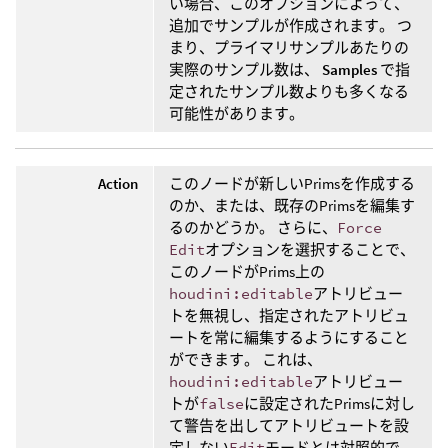
い場合、このオプションによって、
追加でサンプルが作成されます。 つ
まり、プライマリサンプルあたりの
実際のサンプル数は、
Samples
で指
定されたサンプル数よりも多くなる
可能性があります。
Action
このノードが新しいPrimsを作成する
のか、または、既存のPrimsを編集す
るのかどうか。 さらに、
Force
Edit
オプションを選択することで、
このノードがPrims上の
houdini:editable
アトリビュー
トを無視し、指定されたアトリビュ
ートを常に編集するようにすること
ができます。 これは、
houdini:editable
アトリビュー
トが
false
に設定されたPrimsに対し
て警告を出してアトリビュートを設
定しない
Edit
モードとは対照的で