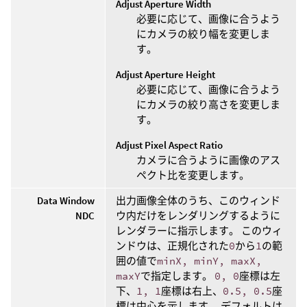
Adjust Aperture Width
必要に応じて、画像に合うよう
にカメラの絞り幅を変更しま
す。
Adjust Aperture Height
必要に応じて、画像に合うよう
にカメラの絞り高さを変更しま
す。
Adjust Pixel Aspect Ratio
カメラに合うように画像のアス
ペクト比を変更します。
Data Window
出力画像全体のうち、このウィンド
NDC
ウ内だけをレンダリングするように
レンダラーに指示します。 このウィ
ンドウは、正規化された
0
から
1
の範
囲の値で
minX, minY, maxX,
maxY
で指定します。
0, 0
座標は左
下、
1, 1
座標は右上、
0.5, 0.5
座
標は中心を示します。 デフォルトは