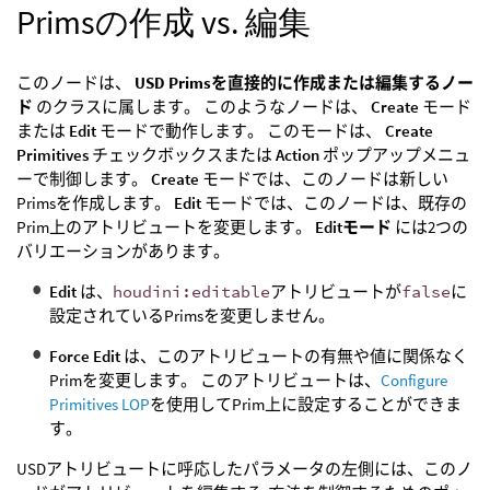
Primsの作成 vs. 編集
このノードは、
USD Primsを直接的に作成または編集するノー
ド
のクラスに属します。 このようなノードは、
Create
モード
または
Edit
モードで動作します。 このモードは、
Create
Primitives
チェックボックスまたは
Action
ポップアップメニュ
ーで制御します。
Create
モードでは、このノードは新しい
Primsを作成します。
Edit
モードでは、このノードは、既存の
Prim上のアトリビュートを変更します。
Editモード
には2つの
バリエーションがあります。
Edit
は、
houdini:editable
アトリビュートが
false
に
設定されているPrimsを変更しません。
Force Edit
は、このアトリビュートの有無や値に関係なく
Primを変更します。 このアトリビュートは、
Configure
Primitives LOP
を使用してPrim上に設定することができま
す。
USDアトリビュートに呼応したパラメータの左側には、このノ