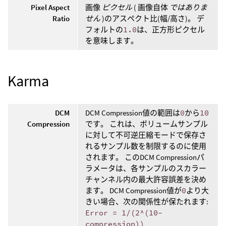
Pixel Aspect
画像
ピクセル
( 画像自体
ではありま
Ratio
せん
)のアスペクト比(幅/高さ)。 デ
フォルトの
1.0
は、正方形ピクセル
を意味します。
Karma
DCM
DCM Compression値の範囲は
0
から
10
Compression
です。 これは、ボリュームサンプル
に対して不可逆圧縮モードで保存さ
れるサンプル数を制限するのに使用
されます。 このDCM Compressionパ
ラメータは、各サンプルのスカラー
チャンネル内の最大許容誤差を決め
ます。 DCM Compression値が
0
より大
きい場合、次の関係性が保たれます:
Error = 1/(2^(10-
compression))