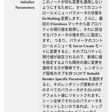
Initialize
このノードが何も変更を適用しない
Parameters
ようにするために、すべてのコント
ロールメニューパラメータの状態を
Do Nothing
変更します。 さらに、最
初の
Primitives
マッチから各プロパ
ティの現行値を取得し、それに該当
するパラメータの値を同じに設定し
ます。 つまり、パラメータのコント
ロールメニューを
Set or Create
モー
ドに変更すると、そのプロパティに
現行値が設定されるので、新規に値
を設定するよりも既存の値に変更を
適用する方が簡単です。 レンダリン
グ固有のタブを持つLOPで
Rebuild
Render-Specific Parameters
を選択す
ると、そのレンダリング固有のタブ
のすべてのパラメータがそのLOPの
デフォルト値にリセットされます。
シーン全体でそれらのパラメータを
リセットしたいのであれば、トップ
メニューの
Render
メニューから