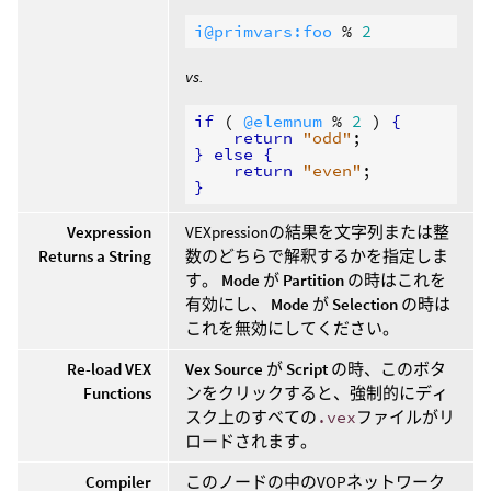
i@primvars:foo
 % 
2
vs.
if
 ( 
@elemnum
 % 
2
 ) 
{
return
"odd"
}
else
{
return
"even"
}
Vexpression
VEXpressionの結果を文字列または整
Returns a String
数のどちらで解釈するかを指定しま
す。
Mode
が
Partition
の時はこれを
有効にし、
Mode
が
Selection
の時は
これを無効にしてください。
Re-load VEX
Vex Source
が
Script
の時、このボタ
Functions
ンをクリックすると、強制的にディ
スク上のすべての
.vex
ファイルがリ
ロードされます。
Compiler
このノードの中のVOPネットワーク