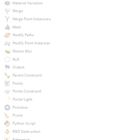
Material Variation
Merge
Merge Point Instancers
Mesh
Modify Paths
Modify Point Instances
Motion Blur
Null
Output
Parent Constraint
Points
Points Constraint
Portal Light
Primitive
Prune
Python Script
RBD Destruction
Reference