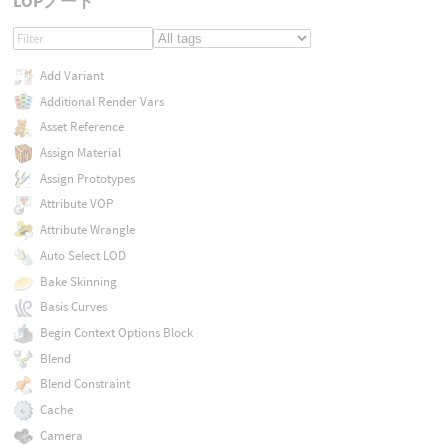
LOPノード
Add Variant
Additional Render Vars
Asset Reference
Assign Material
Assign Prototypes
Attribute VOP
Attribute Wrangle
Auto Select LOD
Bake Skinning
Basis Curves
Begin Context Options Block
Blend
Blend Constraint
Cache
Camera