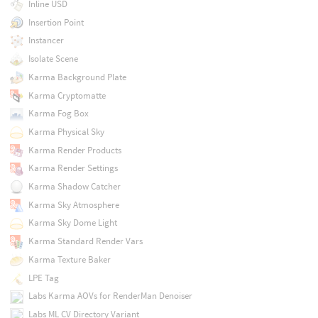
Inline USD
Insertion Point
Instancer
Isolate Scene
Karma Background Plate
Karma Cryptomatte
Karma Fog Box
Karma Physical Sky
Karma Render Products
Karma Render Settings
Karma Shadow Catcher
Karma Sky Atmosphere
Karma Sky Dome Light
Karma Standard Render Vars
Karma Texture Baker
LPE Tag
Labs Karma AOVs for RenderMan Denoiser
Labs ML CV Directory Variant