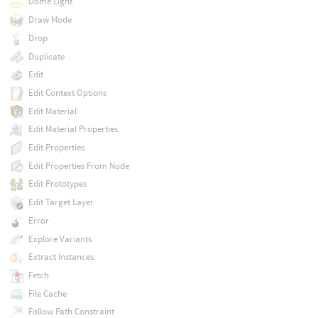
Dome Light
Draw Mode
Drop
Duplicate
Edit
Edit Context Options
Edit Material
Edit Material Properties
Edit Properties
Edit Properties From Node
Edit Prototypes
Edit Target Layer
Error
Explore Variants
Extract Instances
Fetch
File Cache
Follow Path Constraint