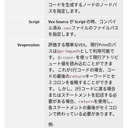
コードを生成するノードのノードパ
スを指定します。
Script
Vex Source
が
Script
の時、コンパイ
ル済み
.vex
ファイルのファイルパス
を指定します。
Vexpression
評価する簡単なVEX。 現行Primのパ
スは
@primpath
として利用可能で
す。
@‹
name
›
を使って現行アトリビ
ュート値を読み込むことができま
す。 これが1行コードの場合、コー
ドの最後の
return
キーワードとセ
ミコロンを省略することができま
す。 しかし、2行コードに渡る場合
またはステートメントを記述する必
要がある場合、
return
を使用し、
各ステートメントの最後がセミコロ
ンで終わっている必要があります。
例: