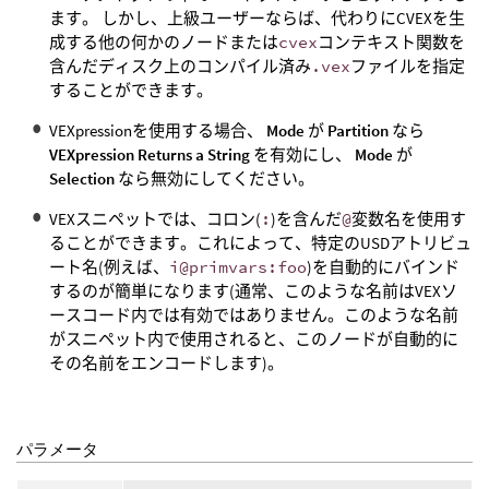
ます。 しかし、上級ユーザーならば、代わりにCVEXを生
成する他の何かのノードまたは
cvex
コンテキスト関数を
含んだディスク上のコンパイル済み
.vex
ファイルを指定
することができます。
VEXpressionを使用する場合、
Mode
が
Partition
なら
VEXpression Returns a String
を有効にし、
Mode
が
Selection
なら無効にしてください。
VEXスニペットでは、コロン(
:
)を含んだ
@
変数名を使用す
ることができます。これによって、特定のUSDアトリビュ
ート名(例えば、
i@primvars:foo
)を自動的にバインド
するのが簡単になります(通常、このような名前はVEXソ
ースコード内では有効ではありません。このような名前
がスニペット内で使用されると、このノードが自動的に
その名前をエンコードします)。
パラメータ