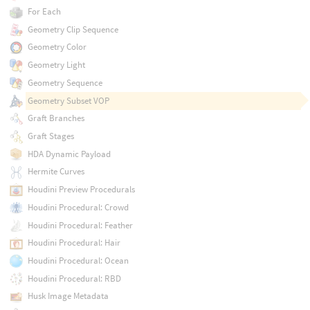
For Each
Geometry Clip Sequence
Geometry Color
Geometry Light
Geometry Sequence
Geometry Subset VOP
Graft Branches
Graft Stages
HDA Dynamic Payload
Hermite Curves
Houdini Preview Procedurals
Houdini Procedural: Crowd
Houdini Procedural: Feather
Houdini Procedural: Hair
Houdini Procedural: Ocean
Houdini Procedural: RBD
Husk Image Metadata