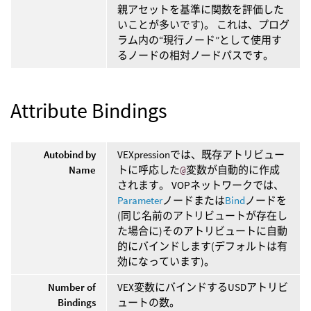
親アセットを基準に関数を評価した
いことが多いです)。 これは、プログ
ラム内の“現行ノード”として使用す
るノードの相対ノードパスです。
Attribute Bindings
Autobind by
VEXpressionでは、既存アトリビュー
Name
トに呼応した
@
変数が自動的に作成
されます。 VOPネットワークでは、
Parameter
ノードまたは
Bind
ノードを
(同じ名前のアトリビュートが存在し
た場合に)そのアトリビュートに自動
的にバインドします(デフォルトは有
効になっています)。
Number of
VEX変数にバインドするUSDアトリビ
Bindings
ュートの数。