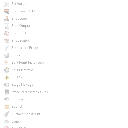
Set Variant
Shot Layer Edit
Shot Load
Shot Output
Shot Split
Shot Switch
Simulation Proxy
Sphere
Split Point Instancers
Split Primitive
Split Scene
Stage Manager
Store Parameter Values
Sublayer
Subnet
Surface Constraint
Switch