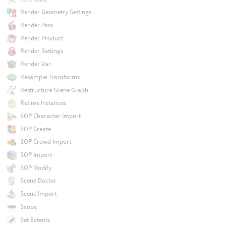
Render Geometry Settings
Render Pass
Render Product
Render Settings
Render Var
Resample Transforms
Restructure Scene Graph
Retime Instances
SOP Character Import
SOP Create
SOP Crowd Import
SOP Import
SOP Modify
Scene Doctor
Scene Import
Scope
Set Extents