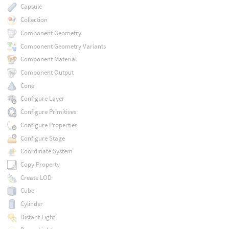
Capsule
Collection
Component Geometry
Component Geometry Variants
Component Material
Component Output
Cone
Configure Layer
Configure Primitives
Configure Properties
Configure Stage
Coordinate System
Copy Property
Create LOD
Cube
Cylinder
Distant Light