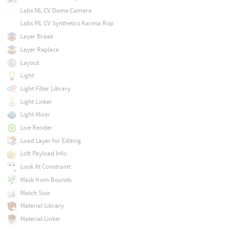
Labs ML CV Dome Camera
Labs ML CV Synthetics Karma Rop
Layer Break
Layer Replace
Layout
Light
Light Filter Library
Light Linker
Light Mixer
Live Render
Load Layer for Editing
Loft Payload Info
Look At Constraint
Mask from Bounds
Match Size
Material Library
Material Linker