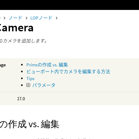
0
ノード
LOPノード
Camera
SDカメラを追加します。
age
Primsの作成 vs. 編集
ビューポート内でカメラを編集する方法
Tips
パラメータ
17.0
sの作成 vs. 編集