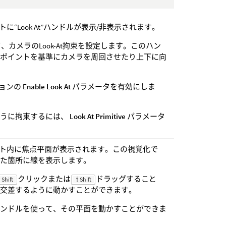
“Look At”ハンドルが表示/非表示されます。
て、カメラのLook-At拘束を設定します。このハン
トポイントを基準にカメラを周回させたり上下に向
ションの
Enable Look At
パラメータを有効にしま
るように拘束するには、
Look At Primitive
パラメータ
ト内に焦点平面が表示されます。この視覚化で
した箇所に線を表示します。
クリックまたは
ドラッグすること
 Shift
⇧ Shift
で交差するように動かすことができます。
ハンドルを使って、その平面を動かすことができま