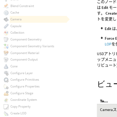
このノー
Blend Constraint
は
Edit
モー
Cache
す。
Creat
トを変更
Camera
Capsule
Edit
は
Collection
Force E
Component Geometry
LOP
を
Component Geometry Variants
Component Material
USDアト
ップメニュ
Component Output
リビュート
Cone
Configure Layer
Configure Primitives
ビュ
Configure Properties
Configure Stage
Coordinate System
To...
Copy Property
Camer
Create LOD