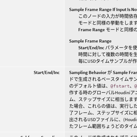
Sample Frame Range If Input Is N
このノードの入力が時間依
モードと同様の挙動をします
Frame Range
モードと同様
Sample Frame Range
Start/End/Inc
パラメータを使
時間に対して複数の時間を
毎にUSDタイムサンプルが
Start/End/Inc
Sampling Behavior
が
Sample Fra
ドで生成されるベースタイムサン
のデフォルト値は、
@fstart
、
作する時のグローバルHoudin
ム、ステップサイズに相当します
た場合、これらの値は、実行した
了フレーム、ステップサイズに相
出されるUSDファイルに、(Hou
たフレーム範囲ちょうどのタイ