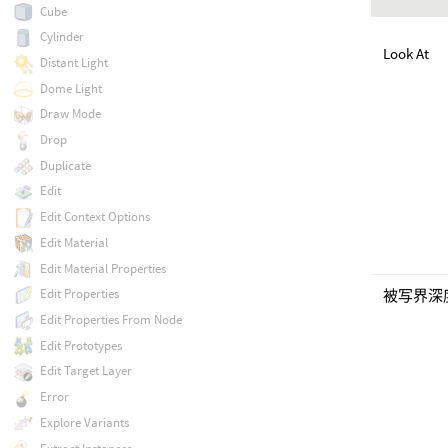
Cube
Cylinder
Look At
Distant Light
Dome Light
Draw Mode
Drop
Duplicate
Edit
Edit Context Options
Edit Material
Edit Material Properties
Edit Properties
被写界深
Edit Properties From Node
Edit Prototypes
Edit Target Layer
Error
Explore Variants