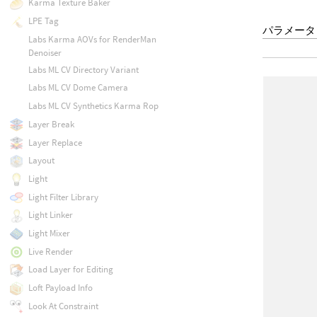
Karma Texture Baker
LPE Tag
パラメータ
Labs Karma AOVs for RenderMan
Denoiser
Labs ML CV Directory Variant
Labs ML CV Dome Camera
Labs ML CV Synthetics Karma Rop
Layer Break
Layer Replace
Layout
Light
Light Filter Library
Light Linker
Light Mixer
Live Render
Load Layer for Editing
Loft Payload Info
Look At Constraint