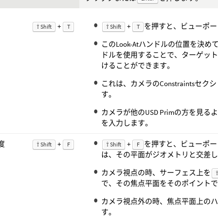
+
+
を押すと、ビューポートに
⇧ Shift
T
⇧ Shift
T
このLook-Atハンドルの位置を決め
ドルを使用することで、ターゲッ
けることができます。
これは、カメラのConstraintsセク
す。
カメラが他のUSD Primの方を見
を入力します。
度
+
+
を押すと、ビューポー
⇧ Shift
F
⇧ Shift
F
は、その平面がジオメトリと交差
カメラ視点の時、サーフェス上を
⇧
で、その焦点平面をそのポイント
カメラ視点外の時、焦点平面上の
す。