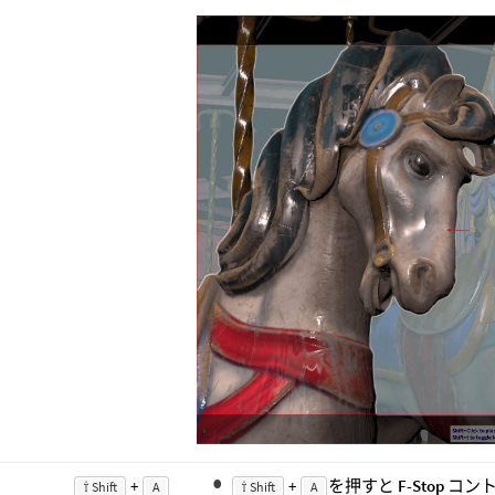
+
+
を押すと
F-Stop
コント
⇧ Shift
A
⇧ Shift
A