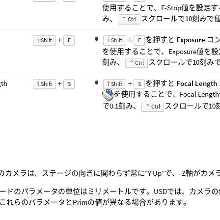
使用することで、F-Stop値を設定
み、
スクロールで10刻みで
⌃ Ctrl
+
+
を押すと
Exposure
コ
⇧ Shift
E
⇧ Shift
E
を使用することで、Exposure値
刻み、
スクロールで10刻み
⌃ Ctrl
gth
+
+
を押すと
Focal Length
⇧ Shift
S
⇧ Shift
S
を使用することで、Focal Le
で0.1刻み、
スクロールで1
⌃ Ctrl
でのカメラは、ステージの向きに関わらず常に“Y Up”で、-Z軸がカ
ードのパラメータの単位はミリメートルです。USDでは、カメラの値
これらのパラメータとPrimの値が異なる場合があります。