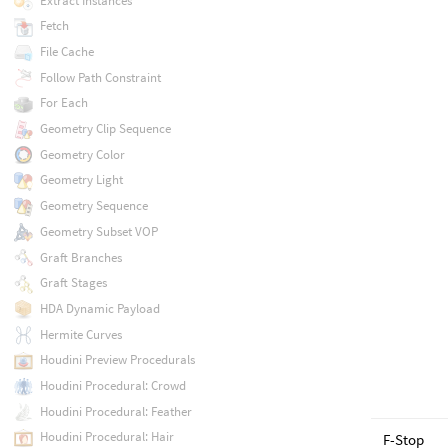
Extract Instances
Fetch
File Cache
Follow Path Constraint
For Each
Geometry Clip Sequence
Geometry Color
Geometry Light
Geometry Sequence
Geometry Subset VOP
Graft Branches
Graft Stages
HDA Dynamic Payload
Hermite Curves
Houdini Preview Procedurals
Houdini Procedural: Crowd
Houdini Procedural: Feather
Houdini Procedural: Hair
F-Stop