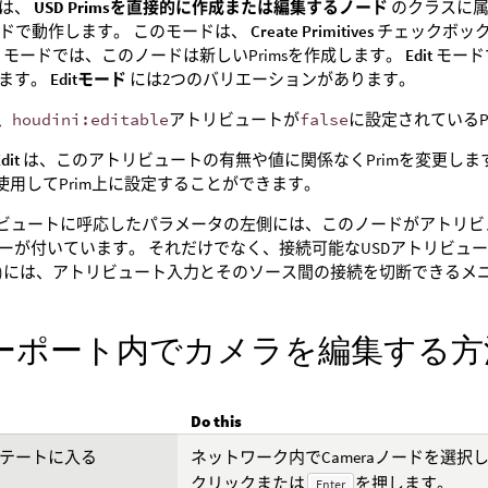
ドは、
USD Primsを直接的に作成または編集するノード
のクラスに属
ドで動作します。 このモードは、
Create Primitives
チェックボッ
e
モードでは、このノードは新しいPrimsを作成します。
Edit
モード
します。
Editモード
には2つのバリエーションがあります。
、
houdini:editable
アトリビュートが
false
に設定されているP
dit
は、このアトリビュートの有無や値に関係なくPrimを変更しま
使用してPrim上に設定することができます。
リビュートに呼応したパラメータの左側には、このノードがアトリ
ーが付いています。 それだけでなく、接続可能なUSDアトリビュー
)には、アトリビュート入力とそのソース間の接続を切断できるメ
ーポート内でカメラを編集する方
Do this
aステートに入る
ネットワーク内でCameraノードを選
クリックまたは
を押します。
Enter