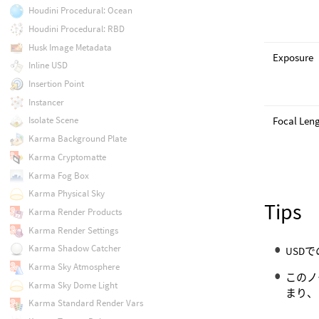
Houdini Procedural: Ocean
Houdini Procedural: RBD
Husk Image Metadata
Exposure
Inline USD
Insertion Point
Instancer
Focal Len
Isolate Scene
Karma Background Plate
Karma Cryptomatte
Karma Fog Box
Karma Physical Sky
Tips
Karma Render Products
Karma Render Settings
Karma Shadow Catcher
USD
Karma Sky Atmosphere
このノ
Karma Sky Dome Light
まり、
Karma Standard Render Vars