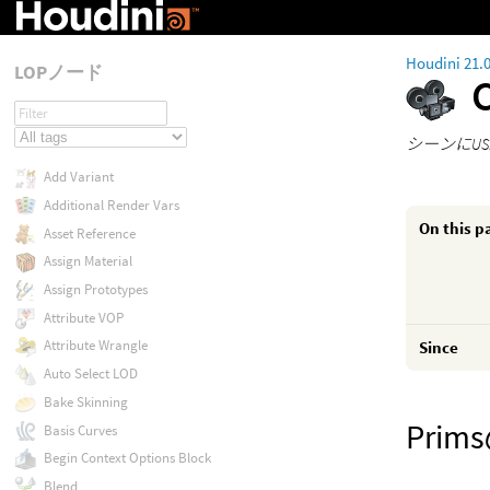
Houdini 21.
LOPノード
シーンにU
Add Variant
Additional Render Vars
On this p
Asset Reference
Assign Material
Assign Prototypes
Attribute VOP
Attribute Wrangle
Since
Auto Select LOD
Bake Skinning
Prim
Basis Curves
Begin Context Options Block
Blend