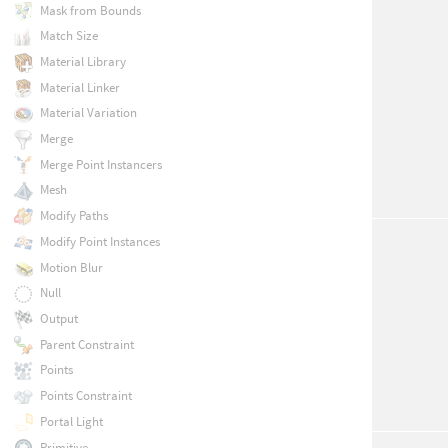
Mask from Bounds
Match Size
Material Library
Material Linker
Material Variation
Merge
Merge Point Instancers
Mesh
Modify Paths
Modify Point Instances
Motion Blur
Null
Output
Parent Constraint
Points
Points Constraint
Portal Light
Primitive