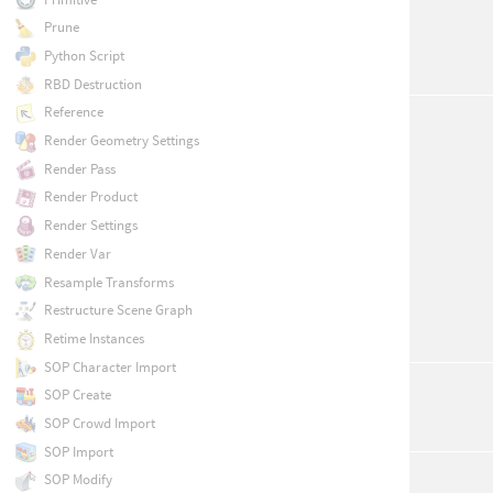
Prune
Python Script
RBD Destruction
Reference
Render Geometry Settings
Render Pass
Render Product
Render Settings
Render Var
Resample Transforms
Restructure Scene Graph
Retime Instances
SOP Character Import
SOP Create
SOP Crowd Import
SOP Import
SOP Modify