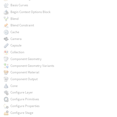
Basis Curves
Begin Context Options Block
Blend
Blend Constraint
Cache
Camera
Capsule
Collection
Component Geometry
Component Geometry Variants
Component Material
Component Output
Cone
Configure Layer
Configure Primitives
Configure Properties
Configure Stage