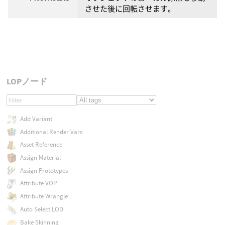
させた後に回転させます。
LOPノード
Add Variant
Additional Render Vars
Asset Reference
Assign Material
Assign Prototypes
Attribute VOP
Attribute Wrangle
Auto Select LOD
Bake Skinning