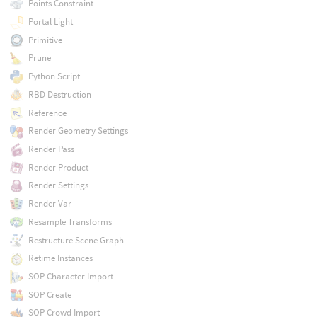
Points Constraint
Portal Light
Primitive
Prune
Python Script
RBD Destruction
Reference
Render Geometry Settings
Render Pass
Render Product
Render Settings
Render Var
Resample Transforms
Restructure Scene Graph
Retime Instances
SOP Character Import
SOP Create
SOP Crowd Import