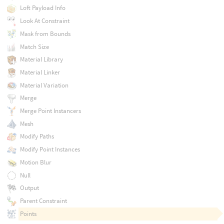
Loft Payload Info
Look At Constraint
Mask from Bounds
Match Size
Material Library
Material Linker
Material Variation
Merge
Merge Point Instancers
Mesh
Modify Paths
Modify Point Instances
Motion Blur
Null
Output
Parent Constraint
Points