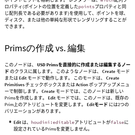
ロパティ(ポイントの位置を定義した
points
プロパティと同
じ配列長である必要があります)を使用して、ポイントを球、
ディスク、または他の単純な形状でレンダリングすることが
できます。
Primsの作成 vs. 編集
このノードは、
USD Primsを直接的に作成または編集するノー
ド
のクラスに属します。 このようなノードは、
Create
モード
または
Edit
モードで動作します。 このモードは、
Create
Primitives
チェックボックスまたは
Action
ポップアップメニュ
ーで制御します。
Create
モードでは、このノードは新しい
Primsを作成します。
Edit
モードでは、このノードは、既存の
Prim上のアトリビュートを変更します。
Editモード
には2つの
バリエーションがあります。
Edit
は、
houdini:editable
アトリビュートが
false
に
設定されているPrimsを変更しません。