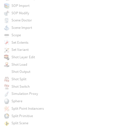
SOP Import
SOP Modify
Scene Doctor
Scene Import
Scope
Set Extents
Set Variant
Shot Layer Edit
Shot Load
Shot Output
Shot Split
Shot Switch
Simulation Proxy
Sphere
Split Point Instancers
Split Primitive
Split Scene