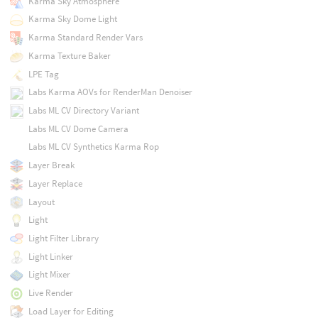
Karma Sky Atmosphere
Karma Sky Dome Light
Karma Standard Render Vars
Karma Texture Baker
LPE Tag
Labs Karma AOVs for RenderMan Denoiser
Labs ML CV Directory Variant
Labs ML CV Dome Camera
Labs ML CV Synthetics Karma Rop
Layer Break
Layer Replace
Layout
Light
Light Filter Library
Light Linker
Light Mixer
Live Render
Load Layer for Editing