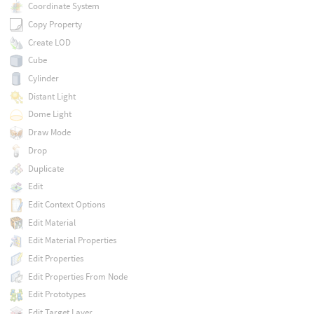
Coordinate System
Copy Property
Create LOD
Cube
Cylinder
Distant Light
Dome Light
Draw Mode
Drop
Duplicate
Edit
Edit Context Options
Edit Material
Edit Material Properties
Edit Properties
Edit Properties From Node
Edit Prototypes
Edit Target Layer