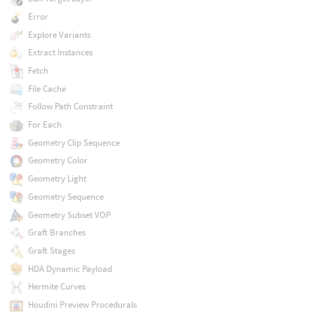
Error
Explore Variants
Extract Instances
Fetch
File Cache
Follow Path Constraint
For Each
Geometry Clip Sequence
Geometry Color
Geometry Light
Geometry Sequence
Geometry Subset VOP
Graft Branches
Graft Stages
HDA Dynamic Payload
Hermite Curves
Houdini Preview Procedurals