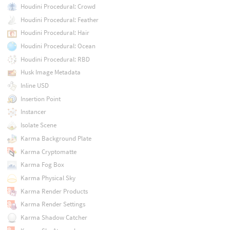
Houdini Procedural: Crowd
Houdini Procedural: Feather
Houdini Procedural: Hair
Houdini Procedural: Ocean
Houdini Procedural: RBD
Husk Image Metadata
Inline USD
Insertion Point
Instancer
Isolate Scene
Karma Background Plate
Karma Cryptomatte
Karma Fog Box
Karma Physical Sky
Karma Render Products
Karma Render Settings
Karma Shadow Catcher