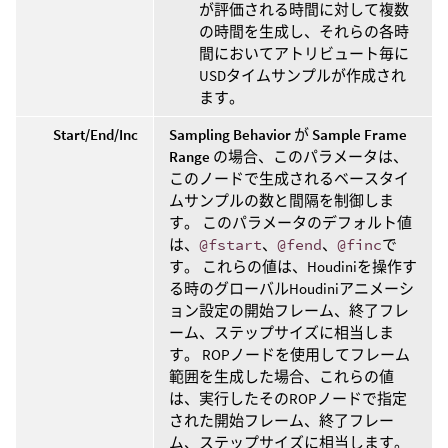
が評価される時間に対して複数
の時間を生成し、それらの各時
間においてアトリビュート毎に
USDタイムサンプルが作成され
ます。
Start/End/Inc
Sampling Behavior
が
Sample Frame
Range
の場合、このパラメータは、
このノードで生成されるベースタイ
ムサンプルの数と間隔を制御しま
す。 このパラメータのデフォルト値
は、
@fstart
、
@fend
、
@finc
で
す。 これらの値は、Houdiniを操作す
る時のグローバルHoudiniアニメーシ
ョン設定の開始フレーム、終了フレ
ーム、ステップサイズに相当しま
す。 ROPノードを使用してフレーム
範囲を生成した場合、これらの値
は、実行したそのROPノードで指定
された開始フレーム、終了フレー
ム、ステップサイズに相当します。