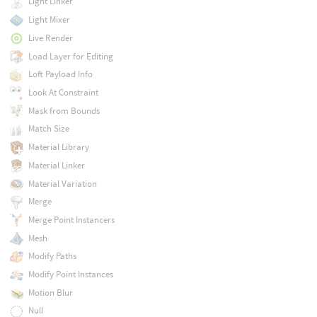
Light Linker
Light Mixer
Live Render
Load Layer for Editing
Loft Payload Info
Look At Constraint
Mask from Bounds
Match Size
Material Library
Material Linker
Material Variation
Merge
Merge Point Instancers
Mesh
Modify Paths
Modify Point Instances
Motion Blur
Null