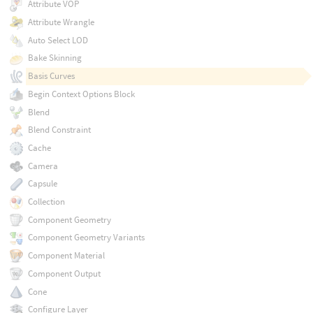
Attribute VOP
Attribute Wrangle
Auto Select LOD
Bake Skinning
Basis Curves
Begin Context Options Block
Blend
Blend Constraint
Cache
Camera
Capsule
Collection
Component Geometry
Component Geometry Variants
Component Material
Component Output
Cone
Configure Layer