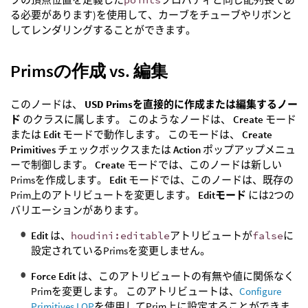
る必要があります)を使用して、カーブをチューブやリボンと
してレンダリングすることができます。
Primsの作成 vs. 編集
このノードは、
USD Primsを直接的に作成または編集するノー
ド
のクラスに属します。 このようなノードは、
Create
モード
または
Edit
モードで動作します。 このモードは、
Create
Primitives
チェックボックスまたは
Action
ポップアップメニュ
ーで制御します。
Create
モードでは、このノードは新しい
Primsを作成します。
Edit
モードでは、このノードは、既存の
Prim上のアトリビュートを変更します。
Editモード
には2つの
バリエーションがあります。
Edit
は、
houdini:editable
アトリビュートが
false
に
設定されているPrimsを変更しません。
Force Edit
は、このアトリビュートの有無や値に関係なく
Primを変更します。 このアトリビュートは、
Configure
Primitives LOP
を使用してPrim上に設定することができま