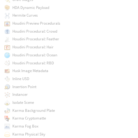
HDA Dynamic Payload
Hermite Curves
Houdini Preview Procedurals
Houdini Procedural: Crowd
Houdini Procedural: Feather
Houdini Procedural: Hair
Houdini Procedural: Ocean
Houdini Procedural: RBD
Husk Image Metadata
Inline USD
Insertion Point
Instancer
Isolate Scene
Karma Background Plate
Karma Cryptomatte
Karma Fog Box
Karma Physical Sky