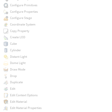
Configure Primitives
Configure Properties
Configure Stage
Coordinate System
Copy Property
Create LOD
Cube
Cylinder
Distant Light
Dome Light
Draw Mode
Drop
Duplicate
Edit
Edit Context Options
Edit Material
Edit Material Properties