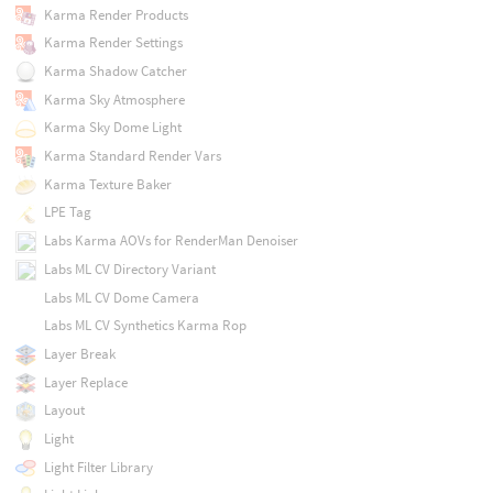
Karma Render Products
Karma Render Settings
Karma Shadow Catcher
Karma Sky Atmosphere
Karma Sky Dome Light
Karma Standard Render Vars
Karma Texture Baker
LPE Tag
Labs Karma AOVs for RenderMan Denoiser
Labs ML CV Directory Variant
Labs ML CV Dome Camera
Labs ML CV Synthetics Karma Rop
Layer Break
Layer Replace
Layout
Light
Light Filter Library