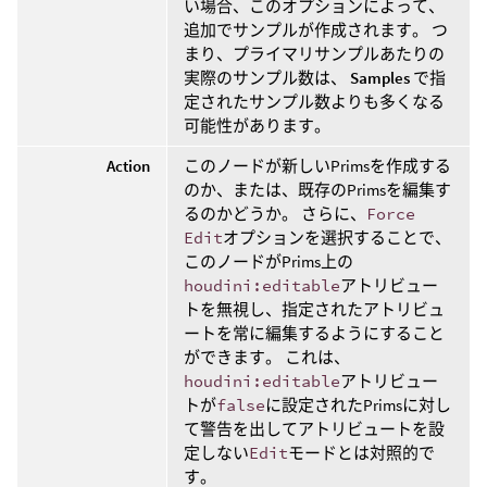
い場合、このオプションによって、
追加でサンプルが作成されます。 つ
まり、プライマリサンプルあたりの
実際のサンプル数は、
Samples
で指
定されたサンプル数よりも多くなる
可能性があります。
Action
このノードが新しいPrimsを作成する
のか、または、既存のPrimsを編集す
るのかどうか。 さらに、
Force
Edit
オプションを選択することで、
このノードがPrims上の
houdini:editable
アトリビュー
トを無視し、指定されたアトリビュ
ートを常に編集するようにすること
ができます。 これは、
houdini:editable
アトリビュー
トが
false
に設定されたPrimsに対し
て警告を出してアトリビュートを設
定しない
Edit
モードとは対照的で
す。