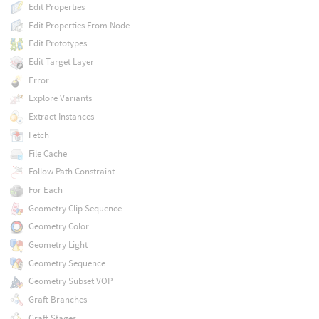
Edit Properties
Edit Properties From Node
Edit Prototypes
Edit Target Layer
Error
Explore Variants
Extract Instances
Fetch
File Cache
Follow Path Constraint
For Each
Geometry Clip Sequence
Geometry Color
Geometry Light
Geometry Sequence
Geometry Subset VOP
Graft Branches
Graft Stages