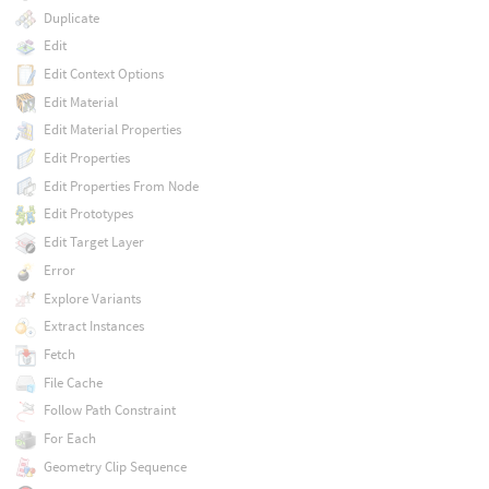
Duplicate
Edit
Edit Context Options
Edit Material
Edit Material Properties
Edit Properties
Edit Properties From Node
Edit Prototypes
Edit Target Layer
Error
Explore Variants
Extract Instances
Fetch
File Cache
Follow Path Constraint
For Each
Geometry Clip Sequence