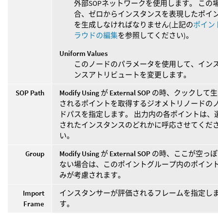
外部SOPネットワークを使用します。 この
合、ゼロからインスタンスを表現したポイ
を生成しなければなりません(上記の
ポイン
ラウドの編集
を参照してください)。
Uniform Values
このノードのパラメータを使用して、イン
ンスアトリビュートを変更します。
SOP Path
Modify Using
が
External SOP
の時、クックして生
されるポイントを取得するジオメトリノードの
ドパスを指定します。 出力内の各ポイントは、
されたインスタンスのどれかに呼応させてくだ
い。
Group
Modify Using
が
External SOP
の時、ここが空っぽ
ない場合は、このポイントグループ内のポイン
みが考慮されます。
Import
インスタンサーが評価されるフレームを指定し
Frame
す。