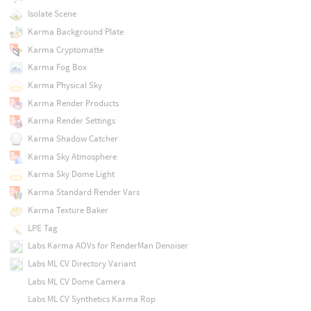
Isolate Scene
Karma Background Plate
Karma Cryptomatte
Karma Fog Box
Karma Physical Sky
Karma Render Products
Karma Render Settings
Karma Shadow Catcher
Karma Sky Atmosphere
Karma Sky Dome Light
Karma Standard Render Vars
Karma Texture Baker
LPE Tag
Labs Karma AOVs for RenderMan Denoiser
Labs ML CV Directory Variant
Labs ML CV Dome Camera
Labs ML CV Synthetics Karma Rop