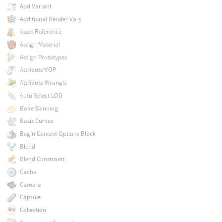
Add Variant
Additional Render Vars
Asset Reference
Assign Material
Assign Prototypes
Attribute VOP
Attribute Wrangle
Auto Select LOD
Bake Skinning
Basis Curves
Begin Context Options Block
Blend
Blend Constraint
Cache
Camera
Capsule
Collection