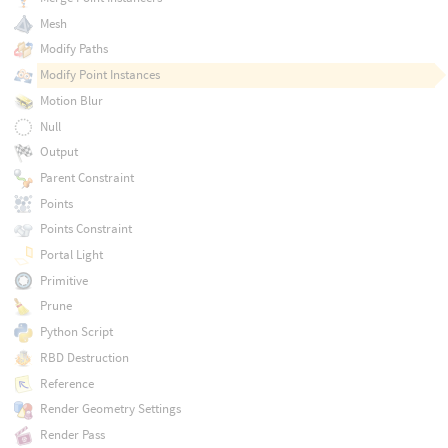
Mesh
Modify Paths
Modify Point Instances
Motion Blur
Null
Output
Parent Constraint
Points
Points Constraint
Portal Light
Primitive
Prune
Python Script
RBD Destruction
Reference
Render Geometry Settings
Render Pass