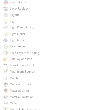
Layer Break
Layer Replace
Layout
Light
Light Filter Library
Light Linker
Light Mixer
Live Render
Load Layer for Editing
Loft Payload Info
Look At Constraint
Mask from Bounds
Match Size
Material Library
Material Linker
Material Variation
Merge
Merge Point Instancers