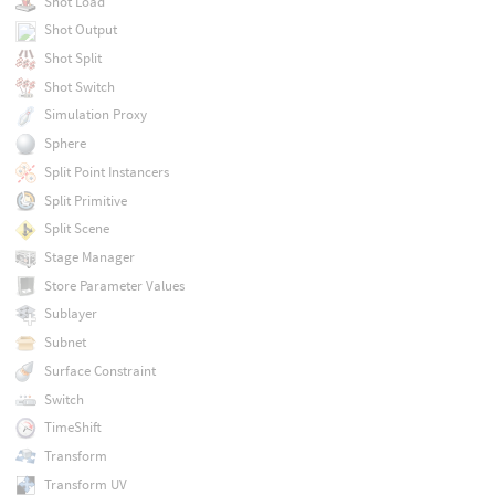
Shot Load
Shot Output
Shot Split
Shot Switch
Simulation Proxy
Sphere
Split Point Instancers
Split Primitive
Split Scene
Stage Manager
Store Parameter Values
Sublayer
Subnet
Surface Constraint
Switch
TimeShift
Transform
Transform UV