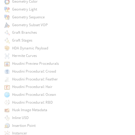
Geometry Color
Geometry Light
Geometry Sequence
Geometry Subset VOP
Graft Branches
Graft Stages
HDA Dynamic Payload
Hermite Curves
Houdini Preview Procedurals
Houdini Procedural: Crowd
Houdini Procedural: Feather
Houdini Procedural: Hair
Houdini Procedural: Ocean
Houdini Procedural: RBD
Husk Image Metadata
Inline USD
Insertion Point
Instancer