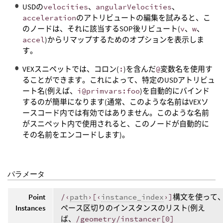
USDの
velocities
、
angularVelocities
、
acceleration
のアトリビュートの編集を試みると、こ
のノードは、それに該当するSOP後リビュート(
v
、
w
、
accel
)からリマップするためのオプションを表示しま
す。
VEXスニペットでは、コロン(
:
)を含んだ
@
変数名を使用す
ることができます。これによって、特定のUSDアトリビュ
ート名(例えば、
i@primvars:foo
)を自動的にバインド
するのが簡単になります(通常、このような名前はVEXソ
ースコード内では有効ではありません。このような名前
がスニペット内で使用されると、このノードが自動的に
その名前をエンコードします)。
パラメータ
Point
/‹
path
›[‹
instance_index
›]
構文を使って
Instances
ペース区切りのインスタンスのリスト(例え
ば、
/geometry/instancer[0]