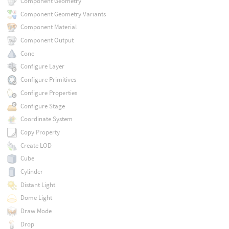
Component Geometry
Component Geometry Variants
Component Material
Component Output
Cone
Configure Layer
Configure Primitives
Configure Properties
Configure Stage
Coordinate System
Copy Property
Create LOD
Cube
Cylinder
Distant Light
Dome Light
Draw Mode
Drop