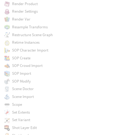
Render Product
Render Settings
Render Var
Resample Transforms
Restructure Scene Graph
Retime Instances
SOP Character Import
SOP Create
SOP Crowd Import
SOP Import
SOP Modify
Scene Doctor
Scene Import
Scope
Set Extents
Set Variant
Shot Layer Edit