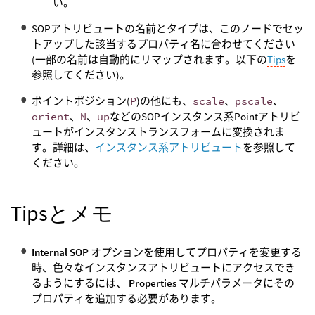
い。
SOPアトリビュートの名前とタイプは、このノードでセッ
トアップした該当するプロパティ名に合わせてください
(一部の名前は自動的にリマップされます。以下の
Tips
を
参照してください)。
ポイントポジション(
P
)の他にも、
scale
、
pscale
、
orient
、
N
、
up
などのSOPインスタンス系Pointアトリビ
ュートがインスタンストランスフォームに変換されま
す。詳細は、
インスタンス系アトリビュート
を参照して
ください。
Tipsとメモ
Internal SOP
オプションを使用してプロパティを変更する
時、色々なインスタンスアトリビュートにアクセスでき
るようにするには、
Properties
マルチパラメータにその
プロパティを追加する必要があります。