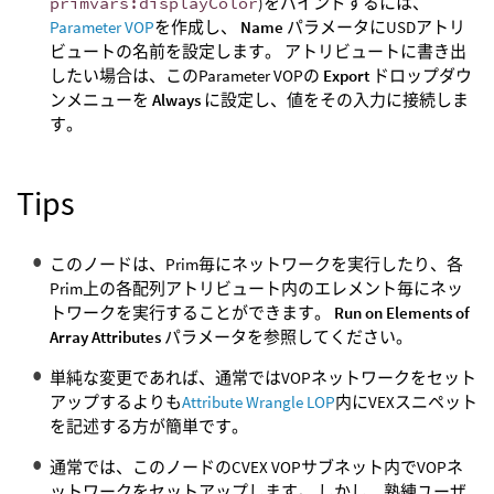
primvars:displayColor
)をバインドするには、
Parameter VOP
を作成し、
Name
パラメータにUSDアトリ
ビュートの名前を設定します。 アトリビュートに書き出
したい場合は、このParameter VOPの
Export
ドロップダウ
ンメニューを
Always
に設定し、値をその入力に接続しま
す。
Tips
このノードは、Prim毎にネットワークを実行したり、各
Prim上の各配列アトリビュート内のエレメント毎にネッ
トワークを実行することができます。
Run on Elements of
Array Attributes
パラメータを参照してください。
単純な変更であれば、通常ではVOPネットワークをセット
アップするよりも
Attribute Wrangle LOP
内にVEXスニペット
を記述する方が簡単です。
通常では、このノードのCVEX VOPサブネット内でVOPネ
ットワークをセットアップします。 しかし、熟練ユーザ