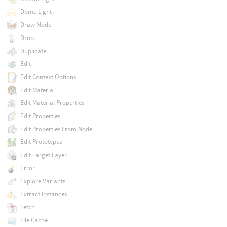
Dome Light
Draw Mode
Drop
Duplicate
Edit
Edit Context Options
Edit Material
Edit Material Properties
Edit Properties
Edit Properties From Node
Edit Prototypes
Edit Target Layer
Error
Explore Variants
Extract Instances
Fetch
File Cache