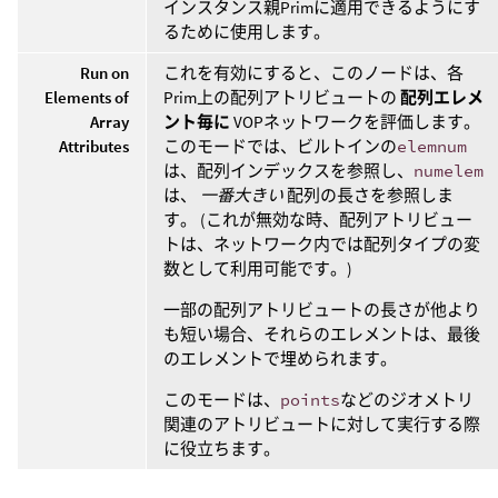
インスタンス親Primに適用できるようにす
るために使用します。
Run on
これを有効にすると、このノードは、各
Elements of
Prim上の配列アトリビュートの
配列エレメ
Array
ント毎に
VOPネットワークを評価します。
Attributes
このモードでは、ビルトインの
elemnum
は、配列インデックスを参照し、
numelem
は、
一番大きい
配列の長さを参照しま
す。 (これが無効な時、配列アトリビュー
トは、ネットワーク内では配列タイプの変
数として利用可能です。)
一部の配列アトリビュートの長さが他より
も短い場合、それらのエレメントは、最後
のエレメントで埋められます。
このモードは、
points
などのジオメトリ
関連のアトリビュートに対して実行する際
に役立ちます。