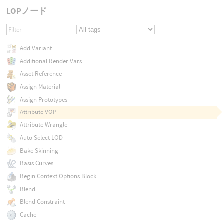
LOPノード
Add Variant
Additional Render Vars
Asset Reference
Assign Material
Assign Prototypes
Attribute VOP
Attribute Wrangle
Auto Select LOD
Bake Skinning
Basis Curves
Begin Context Options Block
Blend
Blend Constraint
Cache