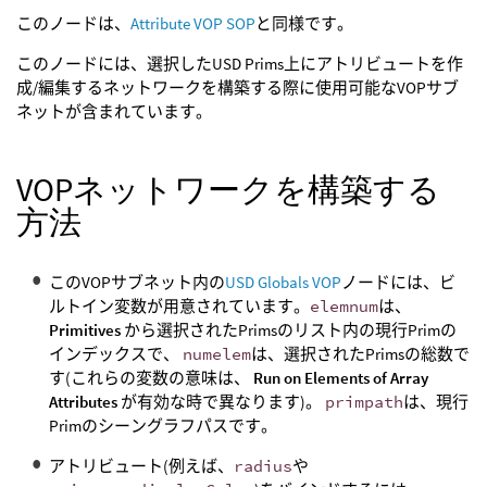
このノードは、
Attribute VOP SOP
と同様です。
このノードには、選択したUSD Prims上にアトリビュートを作
成/編集するネットワークを構築する際に使用可能なVOPサブ
ネットが含まれています。
VOPネットワークを構築する
方法
このVOPサブネット内の
USD Globals VOP
ノードには、ビ
ルトイン変数が用意されています。
elemnum
は、
Primitives
から選択されたPrimsのリスト内の現行Primの
インデックスで、
numelem
は、選択されたPrimsの総数で
す(これらの変数の意味は、
Run on Elements of Array
Attributes
が有効な時で異なります)。
primpath
は、現行
Primのシーングラフパスです。
アトリビュート(例えば、
radius
や