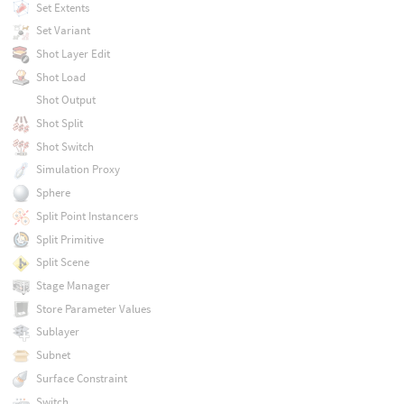
Set Extents
Set Variant
Shot Layer Edit
Shot Load
Shot Output
Shot Split
Shot Switch
Simulation Proxy
Sphere
Split Point Instancers
Split Primitive
Split Scene
Stage Manager
Store Parameter Values
Sublayer
Subnet
Surface Constraint
Switch