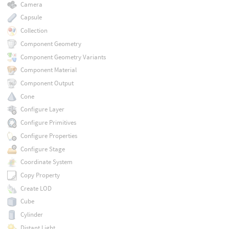
Camera
Capsule
Collection
Component Geometry
Component Geometry Variants
Component Material
Component Output
Cone
Configure Layer
Configure Primitives
Configure Properties
Configure Stage
Coordinate System
Copy Property
Create LOD
Cube
Cylinder
Distant Light