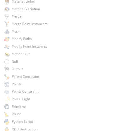
Material Linker
Material Variation
Merge
Merge Point Instancers
Mesh
Modify Paths
Modify Point Instances
Motion Blur
Null
Output
Parent Constraint
Points
Points Constraint
Portal Light
Primitive
Prune
Python Script
RBD Destruction