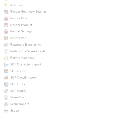
Reference
Render Geometry Settings
Render Pass
Render Product
Render Settings
Render Var
Resample Transforms
Restructure Scene Graph
Retime Instances
SOP Character Import
SOP Create
SOP Crowd Import
SOP Import
SOP Modify
Scene Doctor
Scene Import
Scope