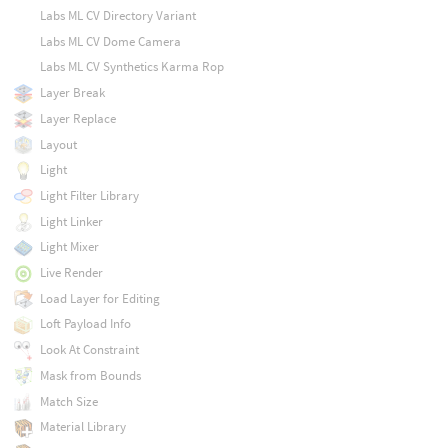
Labs ML CV Directory Variant
Labs ML CV Dome Camera
Labs ML CV Synthetics Karma Rop
Layer Break
Layer Replace
Layout
Light
Light Filter Library
Light Linker
Light Mixer
Live Render
Load Layer for Editing
Loft Payload Info
Look At Constraint
Mask from Bounds
Match Size
Material Library