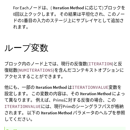
For Eachノードは、(
Iteration Method
に応じて)ブロックを
0回以上クックします。 その結果は平坦化され、このノー
ドの1番目の入力のステージ上にサブレイヤとして追加さ
れます。
ループ変数
ブロック内のノード上では、現行の反復数(
ITERATION
)と反
復総数(
NUMITERATIONS
)を含んだコンテキストオプションに
アクセスすることができます。
他にも、一部の
Iteration Method
は
ITERATIONVALUE
変数を
設定します。 この変数の内容は、その
Iteration Method
によっ
て異なります。 例えば、Primsに対する反復の場合、この
ITERATIONVALUE
には、現行Primのシーングラフパスが格納
されます。 以下の
Iteration Method
パラメータのヘルプを参照
してください。