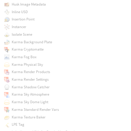
Husk Image Metadata
Inline USD
Insertion Point
Instancer
Isolate Scene
Karma Background Plate
Karma Cryptomatte
Karma Fog Box
Karma Physical Sky
Karma Render Products
Karma Render Settings
Karma Shadow Catcher
Karma Sky Atmosphere
Karma Sky Dome Light
Karma Standard Render Vars
Karma Texture Baker
LPE Tag