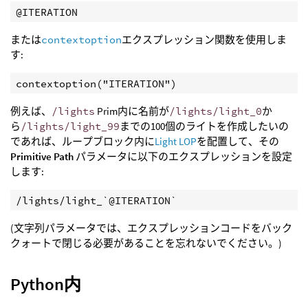
@ITERATION
または
contextoption
エクスプレッション関数を使用しま
す:
contextoption("ITERATION")
例えば、
/lights
Prim内に名前が
/lights/light_0
か
ら
/lights/light_99
までの100個のライトを作成したいの
であれば、ループブロック内に
Light LOP
を配置して、その
Primitive Path
パラメータに以下のエクスプレッションを設定
します:
/lights/light_`@ITERATION`
(文字列パラメータでは、エクスプレッションコードをバック
クォートで閉じる必要があることを忘れないでください。)
Python内