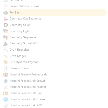
Follow Path Constraint
For Each
Geometry Clip Sequence
Geometry Color
Geometry Light
Geometry Sequence
Geometry Subset VOP
Graft Branches
Graft Stages
HDA Dynamic Payload
Hermite Curves
Houdini Preview Procedurals
Houdini Procedural: Crowd
Houdini Procedural: Feather
Houdini Procedural: Hair
Houdini Procedural: Ocean
Houdini Procedural: RBD