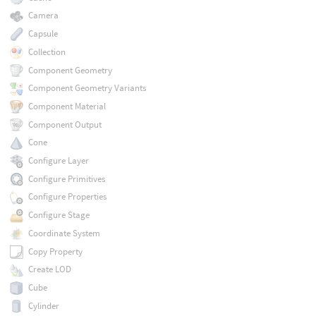
Camera
Capsule
Collection
Component Geometry
Component Geometry Variants
Component Material
Component Output
Cone
Configure Layer
Configure Primitives
Configure Properties
Configure Stage
Coordinate System
Copy Property
Create LOD
Cube
Cylinder