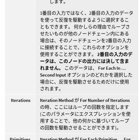
します。
1番目の入力ではなく、2番目の入力のデータ
を使って反復を駆動するように選択するこ
ともできます。 何かしらの理由でループさ
せたいものが他のノードチェーン内にある
場合は、そのノードチェーンを2番目の入力
に接続することで、これらのオプションを
使用することができます。
2番目の入力のデ
ータは、このノードの出力には決して含ま
れません。
このデータは、
For Each In …
Second Input
オプションのどれかを選択した
場合に、反復を駆動させるためだけに使用
されます。
Iterations
Iteration Method
が
For Number of Iterations
の時、ここにはループの回数を指定します
(このパラメータにエクスプレッションを使
用することで、他の何かに基づいてループ
の回数を駆動させることができます)。
Primitives
Iteration Method
が
For Each Primitive
、
For