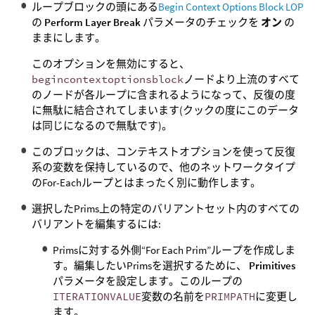
ループブロックの頭にある
Begin Context Options Block LOP
の
Perform Layer Break
パラメータのチェックを
オン
の
ままにします。
このオプションを無効にすると、
begincontextoptionsblock
ノードより上流のすべて
のノードが各ループに含まれるようになって、反復の度
に無駄に結合されてしまいます(クックの度にこのデータ
は同じになるので無駄です)。
このブロックは、コンテキストオプションを使って反復
系の変数を保持しているので、他のネットワークタイプ
のFor-Eachループとはまったく別に動作します。
選択したPrims上の特定のバリアントセット内のすべての
バリアントを編集するには:
Primsに対する外側“For Each Prim”ループを作成しま
す。編集したいPrimsを選択するために、
Primitives
パラメータを設定します。このループの
ITERATIONVALUE
変数の名前を
PRIMPATH
に変更し
ます。