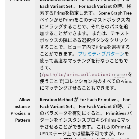
Each Variant Set
、
For Each Variant
の時、検
索するPrimsを指定します。 Scene Graph Tree
ペインからPrimsをこのテキストボックス内
にドラッグすることで、それらのパスを追
加することができます。 または、テキスト
ボックスの隣にある選択ボタンをクリック
することで、ビューア内でPrimsを選択する
ことができます。
プリミティブパターン
を
使って高度なマッチングを行なうこともで
きて、
(
/path/to/prim.collection:‹
name
›
を
使うことで)コレクション内のすべてのPrims
にマッチングさせることもできます。
Allow
Iteration Method
が
For Each Primitive
、
For
Instance
Each Variant Set
、
For Each Variant
の時、 こ
Proxies in
のパラメータを有効にすると、
Primitives
パ
Pattern
ターンをインスタンスプロキシPrimsにマッ
チさせることができます。 これらのPrimsは
USDステージ上では編集不可ですが、For