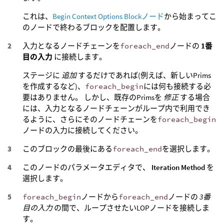
これは、
Begin Context Options Blockノード
から始まってこ
のノードで終わるブロックを配置します。
入力となるノードチェーンを
foreach_end
ノードの
1番
目の入力
に接続します。
ステージに
追加
するだけであれば(例えば、新しいPrims
を作成するなど)、
foreach_begin
には何も接続する必
要はありません。 しかし、既存のPrimsを
修正
する場合
には、入力となるノードチェーンがループ内で利用でき
るように、さらにそのノードチェーンを
foreach_begin
ノードの入力に接続してください。
このブロックの最後にある
foreach_end
を選択します。
このノードのパラメータエディタで、
Iteration Method
を
選択します。
foreach_begin
ノードから
foreach_end
ノードの
3番
目の入力
の間で、ループさせたいLOPノードを接続しま
す。