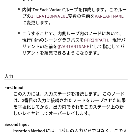
内側“For Each Variant”ループを作成します。このルー
プの
ITERATIONVALUE
変数の名前を
VARIANTNAME
に変更します。
こうすることで、内側ループ内のノードにおいて、
現行Primのシーングラフパスを
@PRIMPATH
、現行バ
リアントの名前を
@VARIANTNAME
として指定してバ
リアントを編集できるようになります。
入力
First Input
この入力には、入力ステージを接続します。 このノード
は、3番目の入力に接続されたノードをループさせた結果
を平坦化してから、出力内でそれをこのステージ上の新
しいレイヤとしてオーバーレイします。
Second Input
Iteration Method
には、1番目の入力からではなく、この入