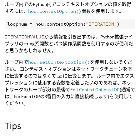
ループ内でのPython内でコンテキストオプションの値を取得
するには、
hou.contextOption()
関数を使用します。
loopnum
=
hou
.
contextOption
(
"ITERATION"
)
ITERATIONVALUE
から情報を引き出すのは、Python拡張ライ
ブラリのstring系関数とパス操作系関数を使用するのが便利だ
と思うかもしれません。
ループ内で
hou.setContextOption()
を使用しないでくだ
さい。 コンテキストオプションはネットワークチェーンを下
に伝搬するのではなくて
上
に伝搬します。 ループ内でエクス
プレッションに使用する変数を定義したいのであれば、ネッ
トワークのループ部分の最後で
Edit Context Options LOP
(通常で
は、For Each LOPの3番目の入力に直接接続します)を使用して
ください。
Tips