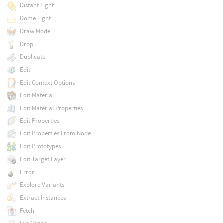
Distant Light
Dome Light
Draw Mode
Drop
Duplicate
Edit
Edit Context Options
Edit Material
Edit Material Properties
Edit Properties
Edit Properties From Node
Edit Prototypes
Edit Target Layer
Error
Explore Variants
Extract Instances
Fetch
File Cache