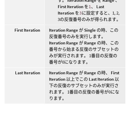
す。
Iteration Range
を
Range
、
First Iteration
を
1
、
Last
Iteration
を
3
に設定すると、1, 2,
3の反復番号のみが得られます。
First Iteration
Iteration Range
が
Single
の時、この
反復番号のみを実行します。
Iteration Range
が
Range
の時、この
番号から始まる反復のサブセットの
みが実行されます。 1番目の反復の
番号が0になります。
Last Iteration
Iteration Range
が
Range
の時、
First
Iteration
以上でこの
Last Iteration
以
下の反復のサブセットのみが実行さ
れます。 1番目の反復の番号が0にな
ります。