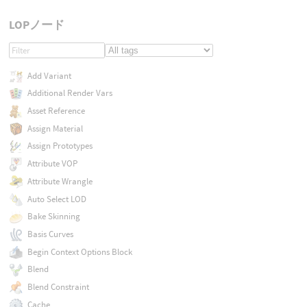
LOPノード
Add Variant
Additional Render Vars
Asset Reference
Assign Material
Assign Prototypes
Attribute VOP
Attribute Wrangle
Auto Select LOD
Bake Skinning
Basis Curves
Begin Context Options Block
Blend
Blend Constraint
Cache