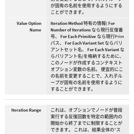
が固有の名前を使用するようにする
ことができます。
Value Option
Iteration Method
特有の情報(
For
Name
Number of Iterations
なら現行反復番
号、
For Each Primitive
なら現行Prim
パス、
For Each Variant Set
ならバリ
アントセット名、
For Each Variant
な
らバリアント名)を格納するために、
このノードが作成するコンテキスト
オプション変数の名前。 便宜的にこ
の名前を変更することで、入れ子ル
ープが固有の名前を使用するように
することができます。
Iteration Range
これは、オプションでノードが普段
実行する反復回数を特定の範囲内の
開始から終了までに制限することが
できます。 これは、結果全体の“ス