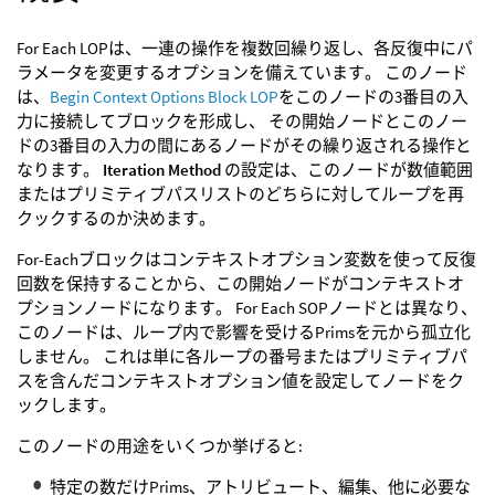
For Each LOPは、一連の操作を複数回繰り返し、各反復中にパ
ラメータを変更するオプションを備えています。 このノード
は、
Begin Context Options Block LOP
をこのノードの3番目の入
力に接続してブロックを形成し、 その開始ノードとこのノー
ドの3番目の入力の間にあるノードがその繰り返される操作と
なります。
Iteration Method
の設定は、このノードが数値範囲
またはプリミティブパスリストのどちらに対してループを再
クックするのか決めます。
For-Eachブロックはコンテキストオプション変数を使って反復
回数を保持することから、この開始ノードがコンテキストオ
プションノードになります。 For Each SOPノードとは異なり、
このノードは、ループ内で影響を受けるPrimsを元から孤立化
しません。 これは単に各ループの番号またはプリミティブパ
スを含んだコンテキストオプション値を設定してノードをク
ックします。
このノードの用途をいくつか挙げると:
特定の数だけPrims、アトリビュート、編集、他に必要な