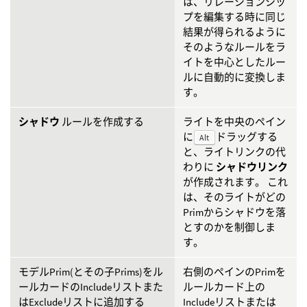
は、リレーションシッ
プを編集する時に同じ
結果が得られるように
そのようなルールをラ
イトを中心としたルー
ルに自動的に変換しま
す。
シャドウ
ルールを作成する
ライトを中央のペイン
に
ドラッグする
Alt
と、ライトリンクの代
わりに
シャドウリンク
が作成されます。 これ
は、そのライトがどの
Primからシャドウを落
とすのかを制御しま
す。
モデルPrim(とその子Prims)をル
右側のペインのPrimを
ールカードのIncludeリストまた
ルールカード上の
はExcludeリストに追加する
Includeリストまたは