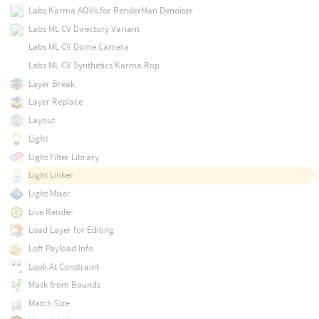
Labs Karma AOVs for RenderMan Denoiser
Labs ML CV Directory Variant
Labs ML CV Dome Camera
Labs ML CV Synthetics Karma Rop
Layer Break
Layer Replace
Layout
Light
Light Filter Library
Light Linker
Light Mixer
Live Render
Load Layer for Editing
Loft Payload Info
Look At Constraint
Mask from Bounds
Match Size