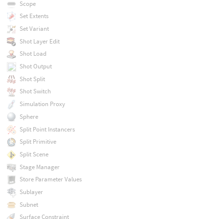
Scope
Set Extents
Set Variant
Shot Layer Edit
Shot Load
Shot Output
Shot Split
Shot Switch
Simulation Proxy
Sphere
Split Point Instancers
Split Primitive
Split Scene
Stage Manager
Store Parameter Values
Sublayer
Subnet
Surface Constraint