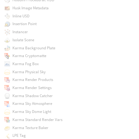
Husk Image Metadata
Inline USD
Insertion Point
Instancer
Isolate Scene
Karma Background Plate
Karma Cryptomatte
Karma Fog Box
Karma Physical Sky
Karma Render Products
Karma Render Settings
Karma Shadow Catcher
Karma Sky Atmosphere
Karma Sky Dome Light
Karma Standard Render Vars
Karma Texture Baker
LPE Tag