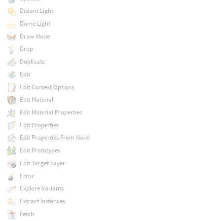
Distant Light
Dome Light
Draw Mode
Drop
Duplicate
Edit
Edit Context Options
Edit Material
Edit Material Properties
Edit Properties
Edit Properties From Node
Edit Prototypes
Edit Target Layer
Error
Explore Variants
Extract Instances
Fetch