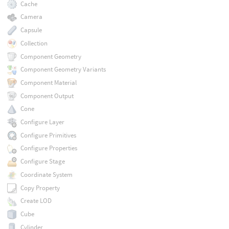
Cache
Camera
Capsule
Collection
Component Geometry
Component Geometry Variants
Component Material
Component Output
Cone
Configure Layer
Configure Primitives
Configure Properties
Configure Stage
Coordinate System
Copy Property
Create LOD
Cube
Cylinder