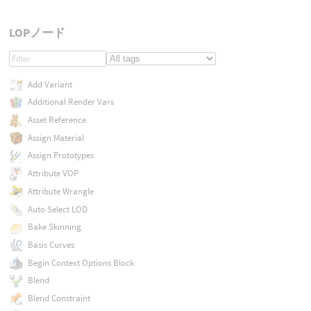
LOPノード
Add Variant
Additional Render Vars
Asset Reference
Assign Material
Assign Prototypes
Attribute VOP
Attribute Wrangle
Auto Select LOD
Bake Skinning
Basis Curves
Begin Context Options Block
Blend
Blend Constraint