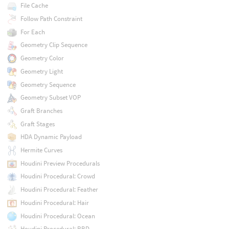
File Cache
Follow Path Constraint
For Each
Geometry Clip Sequence
Geometry Color
Geometry Light
Geometry Sequence
Geometry Subset VOP
Graft Branches
Graft Stages
HDA Dynamic Payload
Hermite Curves
Houdini Preview Procedurals
Houdini Procedural: Crowd
Houdini Procedural: Feather
Houdini Procedural: Hair
Houdini Procedural: Ocean
Houdini Procedural: RBD