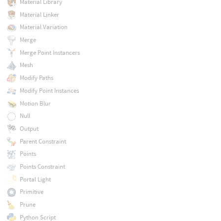
Material Library
Material Linker
Material Variation
Merge
Merge Point Instancers
Mesh
Modify Paths
Modify Point Instances
Motion Blur
Null
Output
Parent Constraint
Points
Points Constraint
Portal Light
Primitive
Prune
Python Script