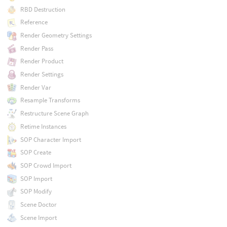
RBD Destruction
Reference
Render Geometry Settings
Render Pass
Render Product
Render Settings
Render Var
Resample Transforms
Restructure Scene Graph
Retime Instances
SOP Character Import
SOP Create
SOP Crowd Import
SOP Import
SOP Modify
Scene Doctor
Scene Import