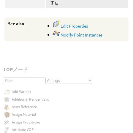
す)。
See also
Edit Properties
Modify Point Instances
LOPノード
Add Variant
Additional Render Vars
Asset Reference
Assign Material
Assign Prototypes
Attribute VOP