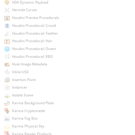
HDA Dynamic Payload
Hermite Curves
Houdini Preview Procedurals
Houdini Procedural: Crowd
Houdini Procedural: Feather
Houdini Procedural: Hair
Houdini Procedural: Ocean
Houdini Procedural: RBD
Husk Image Metadata
Inline USD
Insertion Point
Instancer
Isolate Scene
Karma Background Plate
Karma Cryptomatte
Karma Fog Box
Karma Physical Sky
Karma Render Products