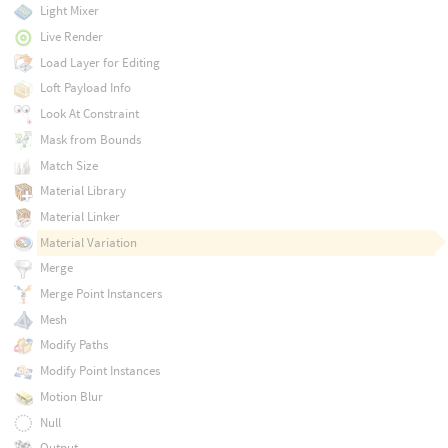
Light Mixer
Live Render
Load Layer for Editing
Loft Payload Info
Look At Constraint
Mask from Bounds
Match Size
Material Library
Material Linker
Material Variation
Merge
Merge Point Instancers
Mesh
Modify Paths
Modify Point Instances
Motion Blur
Null
Output