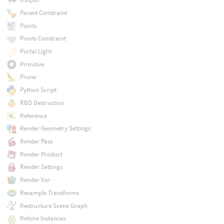
Parent Constraint
Points
Points Constraint
Portal Light
Primitive
Prune
Python Script
RBD Destruction
Reference
Render Geometry Settings
Render Pass
Render Product
Render Settings
Render Var
Resample Transforms
Restructure Scene Graph
Retime Instances