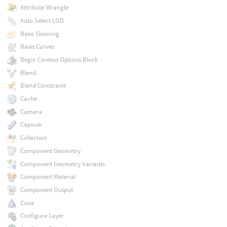
Attribute Wrangle
Auto Select LOD
Bake Skinning
Basis Curves
Begin Context Options Block
Blend
Blend Constraint
Cache
Camera
Capsule
Collection
Component Geometry
Component Geometry Variants
Component Material
Component Output
Cone
Configure Layer