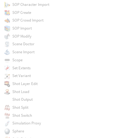
SOP Character Import
SOP Create
SOP Crowd Import
SOP Import
SOP Modify
Scene Doctor
Scene Import
Scope
Set Extents
Set Variant
Shot Layer Edit
Shot Load
Shot Output
Shot Split
Shot Switch
Simulation Proxy
Sphere