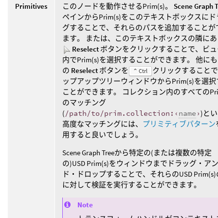
Primitives
このノードを動作させるPrim(s)。
Scene Graph 
ペインからPrim(s)をこのテキストボックスに
グすることで、それらのパスを追加することが
ます。 または、このテキストボックスの隣にあ
Reselect
ボタンをクリックすることで、ビュ
内でPrim(s)を選択することができます。 他に
の
Reselect
ボタンを
クリックすることで
⌃ Ctrl
ップアップツリーウィンドウからPrim(s)を選
ことができます。 コレクション内のすべてのPri
のマッチング
(
/path/to/prim.collection:‹
name
›
)と
高度なマッチングには、
プリミティブパターン
用すると良いでしょう。
Scene Graph Treeから特定の(または複数の特定
の)USD Prim(s)をウィンドウまでドラッグ・ア
ド・ドロップすることで、それらのUSD Prim(s
に対して検証を実行することができます。
Note