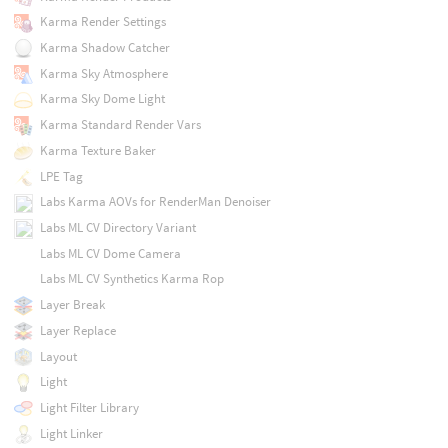
Karma Render Settings
Karma Shadow Catcher
Karma Sky Atmosphere
Karma Sky Dome Light
Karma Standard Render Vars
Karma Texture Baker
LPE Tag
Labs Karma AOVs for RenderMan Denoiser
Labs ML CV Directory Variant
Labs ML CV Dome Camera
Labs ML CV Synthetics Karma Rop
Layer Break
Layer Replace
Layout
Light
Light Filter Library
Light Linker