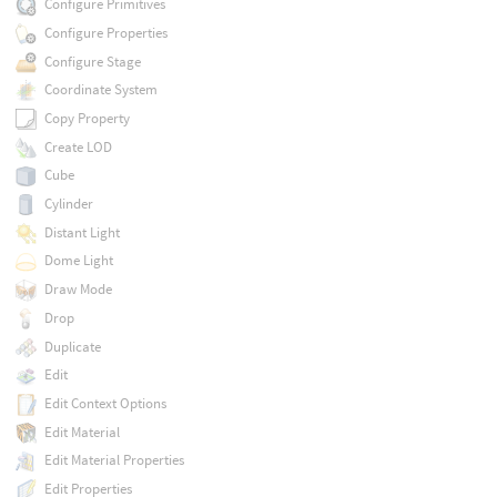
Configure Primitives
Configure Properties
Configure Stage
Coordinate System
Copy Property
Create LOD
Cube
Cylinder
Distant Light
Dome Light
Draw Mode
Drop
Duplicate
Edit
Edit Context Options
Edit Material
Edit Material Properties
Edit Properties