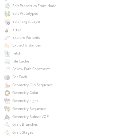
Edit Properties From Node
Edit Prototypes
Edit Target Layer
Error
Explore Variants
Extract Instances
Fetch
File Cache
Follow Path Constraint
For Each
Geometry Clip Sequence
Geometry Color
Geometry Light
Geometry Sequence
Geometry Subset VOP
Graft Branches
Graft Stages