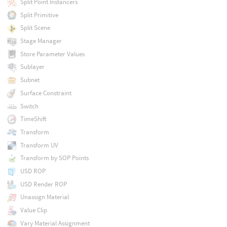
Split Point Instancers
Split Primitive
Split Scene
Stage Manager
Store Parameter Values
Sublayer
Subnet
Surface Constraint
Switch
TimeShift
Transform
Transform UV
Transform by SOP Points
USD ROP
USD Render ROP
Unassign Material
Value Clip
Vary Material Assignment