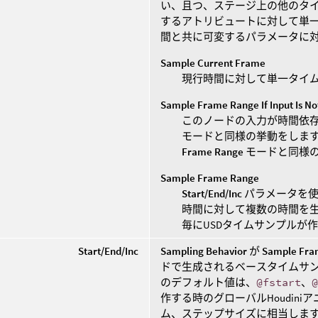
い、且つ、ステージ上の他のタイ
するアトリビュートに対して単一
間と共に可変するパラメータに対
Sample Current Frame
現行時間に対して単一タイ
Sample Frame Range If Input Is N
このノードの入力が時間依
モードと同様の挙動をします
Frame Range
モードと同様
Sample Frame Range
Start/End/Inc
パラメータを使
時間に対して複数の時間を
毎にUSDタイムサンプルが
Start/End/Inc
Sampling Behavior
が
Sample Fra
ドで生成されるベースタイムサン
のデフォルト値は、
@fstart
、
作する時のグローバルHoudin
ム、ステップサイズに相当します