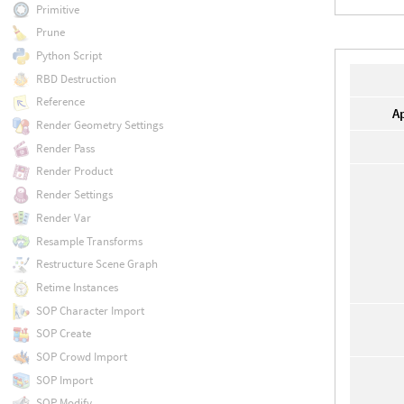
Primitive
Prune
Python Script
RBD Destruction
Reference
A
Render Geometry Settings
Render Pass
Render Product
Render Settings
Render Var
Resample Transforms
Restructure Scene Graph
Retime Instances
SOP Character Import
SOP Create
SOP Crowd Import
SOP Import
SOP Modify