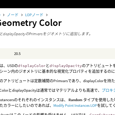
0
ノード
LOPノード
Geometry Color
olorとdisplayOpacityのPrimvarsをジオメトリに追加します。
20.5
は、USDの
displayColor
と
displayOpacity
のアトリビュートを
シーン内のジオメトリに基本的な視覚化プロパティを追加するの
アトリビュートは定数補間のPrimvarsであり、displayColorを
layColorとdisplayOpacityは通常ではマテリアルよりも高速で、
プロキ
t Instancersのそれぞれのインスタンスは、
Random
タイプを使用した場合
たカラーにしたいのであれば、
Modify Point Instances LOP
を試して
mSubsetsはこのノードの影響を受けません。USDでは、
GeomSubset