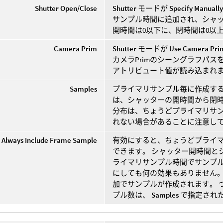
Shutter Open/Close
Shutter
モードが
Specify Manuall
サンプル時間に追加され、シャッ
開時間は0以下に、閉時間は0以
Camera Prim
Shutter
モードが
Use Camera Pri
カメラPrimのシーングラフパスを指定し
アトリビュート値が読み込まれ
Samples
プライマリサンプル毎に作成する
は、シャッターの開時間から閉時
分布は、ちょうどプライマリサ
れない場合があることに注意し
Always Include Frame Sample
有効にすると、ちょうどプライ
できます。 シャッター開時間と
ライマリサンプル時間でサンプ
にしても何の効果もありません。
加でサンプルが作成されます。 
プル数は、
Samples
で指定され