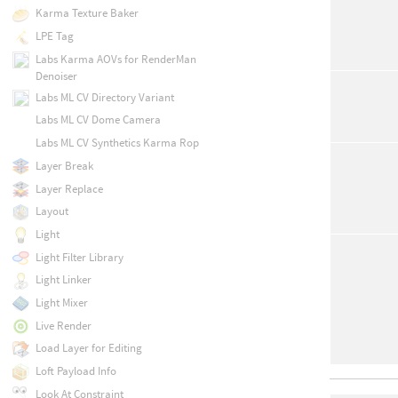
Karma Texture Baker
LPE Tag
Labs Karma AOVs for RenderMan
Denoiser
Labs ML CV Directory Variant
Labs ML CV Dome Camera
Labs ML CV Synthetics Karma Rop
Layer Break
Layer Replace
Layout
Light
Light Filter Library
Light Linker
Light Mixer
Live Render
Load Layer for Editing
Loft Payload Info
Look At Constraint