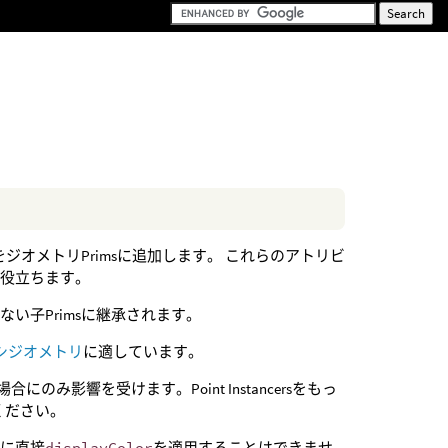
ジオメトリPrimsに追加します。 これらのアトリビ
に役立ちます。
持たない子Primsに継承されます。
シジオメトリ
に適しています。
にのみ影響を受けます。Point Instancersをもっ
ください。
s
に直接
displayColor
を適用することはできませ