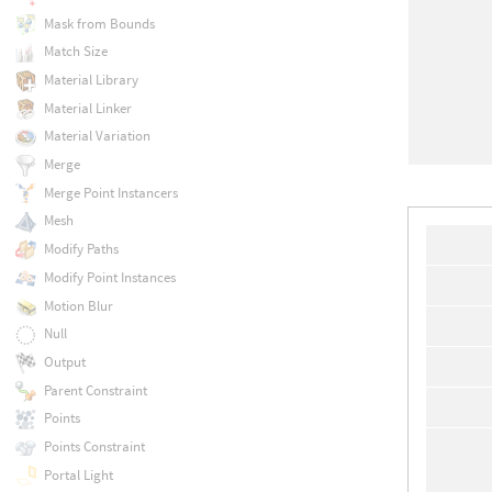
Mask from Bounds
Match Size
Material Library
Material Linker
Material Variation
Merge
Merge Point Instancers
Mesh
Modify Paths
Modify Point Instances
Motion Blur
Null
Output
Parent Constraint
Points
Points Constraint
Portal Light