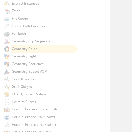
Extract Instances
Fetch
File Cache
Follow Path Constraint
For Each
Geometry Clip Sequence
Geometry Color
Geometry Light
Geometry Sequence
Geometry Subset VOP
Graft Branches
Graft Stages
HDA Dynamic Payload
Hermite Curves
Houdini Preview Procedurals
Houdini Procedural: Crowd
Houdini Procedural: Feather
Houdini Procedural: Hair