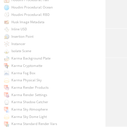
Houdini Procedural: Ocean
Houdini Procedural: RBD
Husk Image Metadata
Inline USD
Insertion Point
Instancer
Isolate Scene
Karma Background Plate
Karma Cryptomatte
Karma Fog Box
Karma Physical Sky
Karma Render Products
Karma Render Settings
Karma Shadow Catcher
Karma Sky Atmosphere
Karma Sky Dome Light
Karma Standard Render Vars