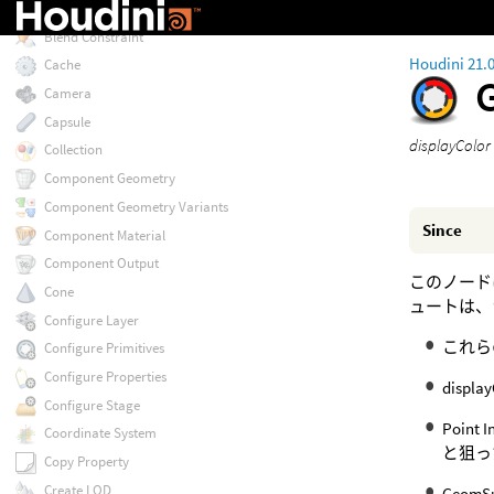
Blend
Blend Constraint
Houdini 21.
Cache
Camera
Capsule
displayC
Collection
Component Geometry
Component Geometry Variants
Since
Component Material
Component Output
このノード
Cone
ュートは、
Configure Layer
これらの
Configure Primitives
Configure Properties
disp
Configure Stage
Poin
Coordinate System
と狙っ
Copy Property
Create LOD
Geo