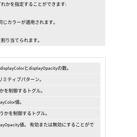
れかを指定することができます:
に同じカラーが適用されます。
mに割り当てられます。
ayColorとdisplayOpacityの数。
リミティブパターン。
かどうかを制御するトグル。
yColor値。
てるかどうかを制御するトグル。
playOpacity値。 有効または無効にすることがで