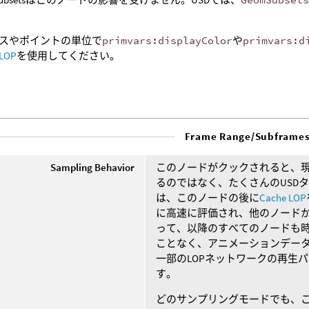
スやポイントの単位で
primvars:displayColor
や
primvars:d
 LOP
を使用してください。
Frame Range/Subframe
Sampling Behavior
このノードがクックされると、現
るのではなく、たくさんのUSD
は、このノードの後に
Cache LOP
に高速に評価され、他のノードか
って、以降のすべてのノードも
ことなく、アニメーションデータ
一部のLOPネットワークの再生
す。
どのサンプリングモードでも、