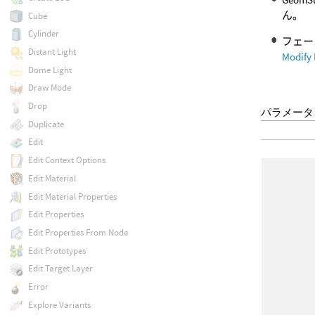
ん。
Cube
Cylinder
フェー
Distant Light
Modify
Dome Light
Draw Mode
Drop
パラメータ
Duplicate
Edit
Edit Context Options
Edit Material
Edit Material Properties
Edit Properties
Edit Properties From Node
Edit Prototypes
Edit Target Layer
Error
Explore Variants