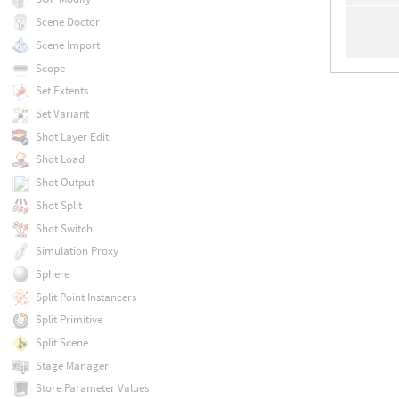
Scene Doctor
Scene Import
Scope
Set Extents
Set Variant
Shot Layer Edit
Shot Load
Shot Output
Shot Split
Shot Switch
Simulation Proxy
Sphere
Split Point Instancers
Split Primitive
Split Scene
Stage Manager
Store Parameter Values