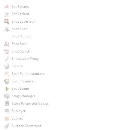
Set Extents
Set Variant
Shot Layer Edit
Shot Load
Shot Output
Shot Split
Shot Switch
Simulation Proxy
Sphere
Split Point Instancers
Split Primitive
Split Scene
Stage Manager
Store Parameter Values
Sublayer
Subnet
Surface Constraint