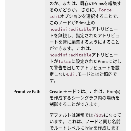
のか、または、既存のPrimsを編集す
るのかどうか。 さらに、
Force
Edit
オプションを選択することで、
このノードがPrims上の
houdini:editable
アトリビュー
トを無視し、指定されたアトリビュ
ートを常に編集するようにすること
ができます。 これは、
houdini:editable
アトリビュー
トが
false
に設定されたPrimsに対し
て警告を出してアトリビュートを設
定しない
Edit
モードとは対照的で
す。
Primitive Path
Create
モードでは、これは、Prim(s)
を作成するシーングラフ内の場所を
制御することができます。
デフォルトは通常では
/$OS
になって
います。 これは、ノードと同じ名前
でルートレベルにPrimを作成します