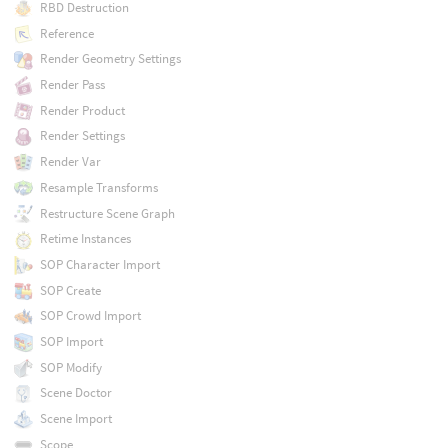
RBD Destruction
Reference
Render Geometry Settings
Render Pass
Render Product
Render Settings
Render Var
Resample Transforms
Restructure Scene Graph
Retime Instances
SOP Character Import
SOP Create
SOP Crowd Import
SOP Import
SOP Modify
Scene Doctor
Scene Import
Scope