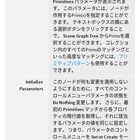
Primitives
パラメータが表示されま
す。 このパラメータには、ノードが
作用するPrim(s)を指定することがで
きます。 テキストボックスの隣にあ
る選択ボタンをクリックすること
で、
Scene Graph Tree
からPrimsを選
択することができます。 コレクショ
ン内のすべてのPrimsのマッチングと
いった高度なマッチングには、
プリ
ミティブパターン
も使用することが
できます。
Initialize
このノードが何も変更を適用しない
Parameters
ようにするために、すべてのコント
ロールメニューパラメータの状態を
Do Nothing
変更します。 さらに、最
初の
Primitives
マッチから各プロパ
ティの現行値を取得し、それに該当
するパラメータの値を同じに設定し
ます。 つまり、パラメータのコント
ロールメニューを
Set or Create
モー