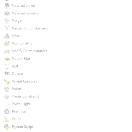
Material Linker
Material Variation
Merge
Merge Point Instancers
Mesh
Modify Paths
Modify Point Instances
Motion Blur
Null
Output
Parent Constraint
Points
Points Constraint
Portal Light
Primitive
Prune
Python Script