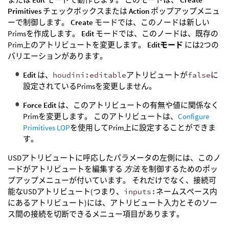
Primitives
チェックボックスまたは
Action
ポップアップメニュ
ーで制御します。
Create
モードでは、このノードは新しい
Primsを作成します。
Edit
モードでは、このノードは、既存の
Prim上のアトリビュートを変更します。
Editモード
には2つの
バリエーションがあります。
Edit
は、
houdini:editable
アトリビュートが
false
に
設定されているPrimsを変更しません。
Force Edit
は、このアトリビュートの有無や値に関係なく
Primを変更します。 このアトリビュートは、
Configure
Primitives LOP
を使用してPrim上に設定することができま
す。
USDアトリビュートに呼応したパラメータの左側には、このノ
ードがアトリビュートを編集する
方法
を制御するためのポッ
プアップメニューが付いています。 それだけでなく、接続可
能なUSDアトリビュート(つまり、
inputs:
ネームスペース内
にあるアトリビュート)には、アトリビュート入力とそのソー
ス間の接続を切断できるメニュー項目があります。