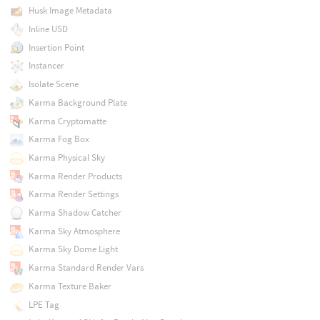
Husk Image Metadata
Inline USD
Insertion Point
Instancer
Isolate Scene
Karma Background Plate
Karma Cryptomatte
Karma Fog Box
Karma Physical Sky
Karma Render Products
Karma Render Settings
Karma Shadow Catcher
Karma Sky Atmosphere
Karma Sky Dome Light
Karma Standard Render Vars
Karma Texture Baker
LPE Tag