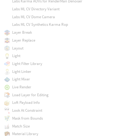
Labs Karma AOVs for RenderMan Denoiser
Labs ML CV Directory Variant
Labs ML CV Dome Camera
Labs ML CV Synthetics Karma Rop
Layer Break
Layer Replace
Layout
Light
Light Filter Library
Light Linker
Light Mixer
Live Render
Load Layer for Editing
Loft Payload Info
Look At Constraint
Mask from Bounds
Match Size
Material Library