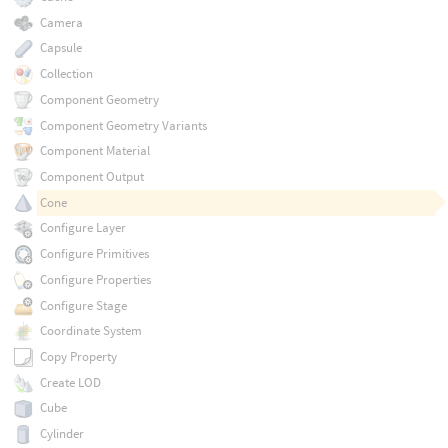
Camera
Capsule
Collection
Component Geometry
Component Geometry Variants
Component Material
Component Output
Cone
Configure Layer
Configure Primitives
Configure Properties
Configure Stage
Coordinate System
Copy Property
Create LOD
Cube
Cylinder