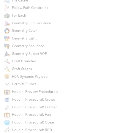
File Cache
Follow Path Constraint
For Each
Geometry Clip Sequence
Geometry Color
Geometry Light
Geometry Sequence
Geometry Subset VOP
Graft Branches
Graft Stages
HDA Dynamic Payload
Hermite Curves
Houdini Preview Procedurals
Houdini Procedural: Crowd
Houdini Procedural: Feather
Houdini Procedural: Hair
Houdini Procedural: Ocean
Houdini Procedural: RBD