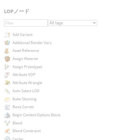
LOPノード
Add Variant
Additional Render Vars
Asset Reference
Assign Material
Assign Prototypes
Attribute VOP
Attribute Wrangle
Auto Select LOD
Bake Skinning
Basis Curves
Begin Context Options Block
Blend
Blend Constraint
Cache