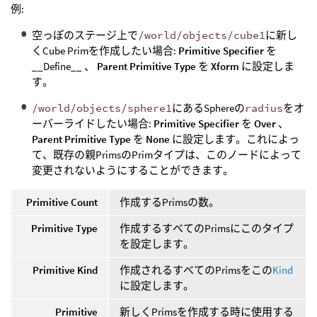
例:
空っぽのステージ上で
/world/objects/cube1
に新し
くCube Primを作成したい場合:
Primitive Specifier
を
__Define__ 、
Parent Primitive Type
を
Xform
に設定しま
す。
/world/objects/sphere1
にあるSphereの
radius
をオ
ーバーライドしたい場合:
Primitive Specifier
を
Over
、
Parent Primitive Type
を
None
に設定します。これによっ
て、既存の親PrimsのPrimタイプは、このノードによって
変更されないようにすることができます。
Primitive Count
作成するPrimsの数。
Primitive Type
作成するすべてのPrimsにこのタイプ
を設定します。
Primitive Kind
作成されるすべてのPrimsをこの
Kind
に設定します。
Primitive
新しくPrimsを作成する時に使用する