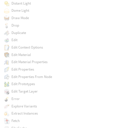
Distant Light
Dome Light
Draw Mode
Drop
Duplicate
Edit
Edit Context Options
Edit Material
Edit Material Properties
Edit Properties
Edit Properties From Node
Edit Prototypes
Edit Target Layer
Error
Explore Variants
Extract Instances
Fetch