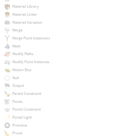
Material Library
Material Linker
Material Variation
Merge
Merge Point Instancers
Mesh
Modify Paths
Modify Point Instances
Motion Blur
Null
Output
Parent Constraint
Points
Points Constraint
Portal Light
Primitive
Prune