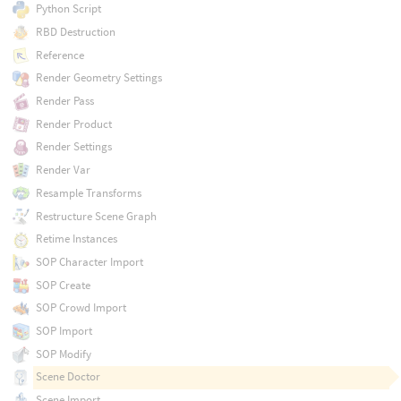
Python Script
RBD Destruction
Reference
Render Geometry Settings
Render Pass
Render Product
Render Settings
Render Var
Resample Transforms
Restructure Scene Graph
Retime Instances
SOP Character Import
SOP Create
SOP Crowd Import
SOP Import
SOP Modify
Scene Doctor
Scene Import