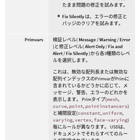
たまま問題の修正を試みます。
Fix Silently
は、エラーの修正と
バッジのクリアを試みます。
Primvars
検証レベル(
Message
/
Warning
/
Error
)と修正レベル(
Alert Only
/
Fix and
Alert
/
Fix Silently
)から各3種類のレベ
ルを選択します。
これは、無効な配列長または無効な
配列インデックスのPrimvarがPrimに
含まれているかどうかに応じて、メ
ッセージ、警告、エラーのどれかを
表示します。 Primタイプ(
mesh
,
curve
,
point
,
pointinstancers
)
と補間設定(
constant
,
uniform
,
varying
,
vertex
,
face-varying
)
毎にルールが異なります。 USDは、
ドキュメントでそれらすべてのルー