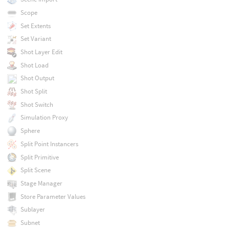
Scope
Set Extents
Set Variant
Shot Layer Edit
Shot Load
Shot Output
Shot Split
Shot Switch
Simulation Proxy
Sphere
Split Point Instancers
Split Primitive
Split Scene
Stage Manager
Store Parameter Values
Sublayer
Subnet