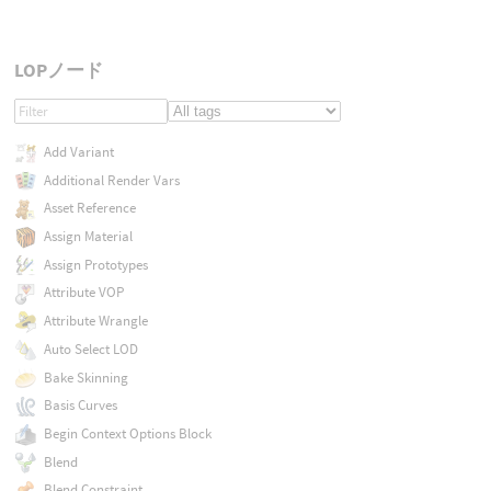
LOPノード
Add Variant
Additional Render Vars
Asset Reference
Assign Material
Assign Prototypes
Attribute VOP
Attribute Wrangle
Auto Select LOD
Bake Skinning
Basis Curves
Begin Context Options Block
Blend
Blend Constraint