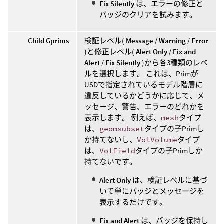
Fix Silently
は、エラーの修正と
バッジのクリアを試みます。
Child Gprims
検証レベル(
Message
/
Warning
/
Error
)と修正レベル(
Alert Only
/
Fix and
Alert
/
Fix Silently
)から各3種類のレベ
ルを選択します。 これは、Primが
USDで指定されているモデル階層に
違反しているかどうかに応じて、メ
ッセージ、警告、エラーのどれかを
表示します。 例えば、
mesh
タイプ
は、
geomsubset
タイプの子Primし
か持てないし、
VolVolume
タイプ
は、
VolField
タイプの子Primしか
持てないです。
Alert Only
は、検証レベルに基づ
いて単にバッジとメッセージを
表示するだけです。
Fix and Alert
は、バッジを保持し