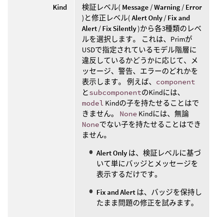
Kind
検証レベル(
Message
/
Warning
/
Error
)と修正レベル(
Alert Only
/
Fix and
Alert
/
Fix Silently
)から各3種類のレベ
ルを選択します。 これは、Primが
USDで指定されているモデル階層に
違反しているかどうかに応じて、メ
ッセージ、警告、エラーのどれかを
表示します。 例えば、
component
と
subcomponent
のKindには、
model
Kindの子を持たせることはで
きません。
None
Kindには、無論
None
でない子を持たせることはでき
ません。
Alert Only
は、検証レベルに基づ
いて単にバッジとメッセージを
表示するだけです。
Fix and Alert
は、バッジを保持し
たまま問題の修正を試みます。