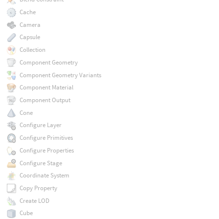
Cache
Camera
Capsule
Collection
Component Geometry
Component Geometry Variants
Component Material
Component Output
Cone
Configure Layer
Configure Primitives
Configure Properties
Configure Stage
Coordinate System
Copy Property
Create LOD
Cube