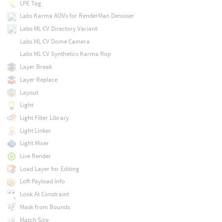
LPE Tag
Labs Karma AOVs for RenderMan Denoiser
Labs ML CV Directory Variant
Labs ML CV Dome Camera
Labs ML CV Synthetics Karma Rop
Layer Break
Layer Replace
Layout
Light
Light Filter Library
Light Linker
Light Mixer
Live Render
Load Layer for Editing
Loft Payload Info
Look At Constraint
Mask from Bounds
Match Size