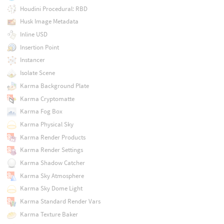
Houdini Procedural: RBD
Husk Image Metadata
Inline USD
Insertion Point
Instancer
Isolate Scene
Karma Background Plate
Karma Cryptomatte
Karma Fog Box
Karma Physical Sky
Karma Render Products
Karma Render Settings
Karma Shadow Catcher
Karma Sky Atmosphere
Karma Sky Dome Light
Karma Standard Render Vars
Karma Texture Baker