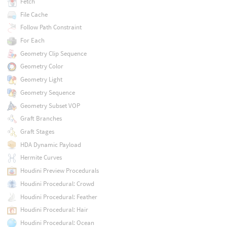
Fetch
File Cache
Follow Path Constraint
For Each
Geometry Clip Sequence
Geometry Color
Geometry Light
Geometry Sequence
Geometry Subset VOP
Graft Branches
Graft Stages
HDA Dynamic Payload
Hermite Curves
Houdini Preview Procedurals
Houdini Procedural: Crowd
Houdini Procedural: Feather
Houdini Procedural: Hair
Houdini Procedural: Ocean