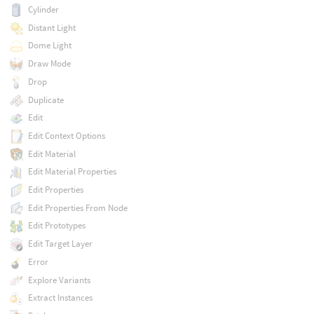
Cylinder
Distant Light
Dome Light
Draw Mode
Drop
Duplicate
Edit
Edit Context Options
Edit Material
Edit Material Properties
Edit Properties
Edit Properties From Node
Edit Prototypes
Edit Target Layer
Error
Explore Variants
Extract Instances