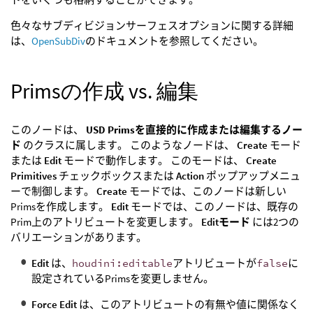
色々なサブディビジョンサーフェスオプションに関する詳細
は、
OpenSubDiv
のドキュメントを参照してください。
Primsの作成 vs. 編集
このノードは、
USD Primsを直接的に作成または編集するノー
ド
のクラスに属します。 このようなノードは、
Create
モード
または
Edit
モードで動作します。 このモードは、
Create
Primitives
チェックボックスまたは
Action
ポップアップメニュ
ーで制御します。
Create
モードでは、このノードは新しい
Primsを作成します。
Edit
モードでは、このノードは、既存の
Prim上のアトリビュートを変更します。
Editモード
には2つの
バリエーションがあります。
Edit
は、
houdini:editable
アトリビュートが
false
に
設定されているPrimsを変更しません。
Force Edit
は、このアトリビュートの有無や値に関係なく