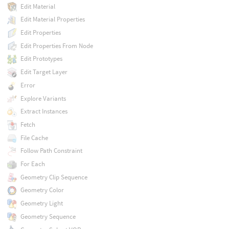
Edit Material
Edit Material Properties
Edit Properties
Edit Properties From Node
Edit Prototypes
Edit Target Layer
Error
Explore Variants
Extract Instances
Fetch
File Cache
Follow Path Constraint
For Each
Geometry Clip Sequence
Geometry Color
Geometry Light
Geometry Sequence