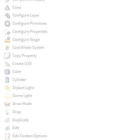
Cone
Configure Layer
Configure Primitives
Configure Properties
Configure Stage
Coordinate System
Copy Property
Create LOD
Cube
Cylinder
Distant Light
Dome Light
Draw Mode
Drop
Duplicate
Edit
Edit Context Options