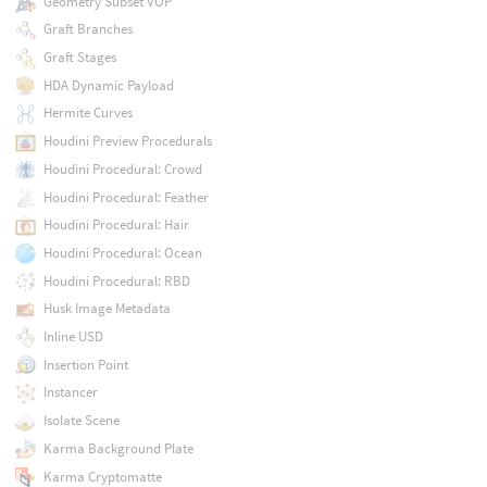
Geometry Subset VOP
Graft Branches
Graft Stages
HDA Dynamic Payload
Hermite Curves
Houdini Preview Procedurals
Houdini Procedural: Crowd
Houdini Procedural: Feather
Houdini Procedural: Hair
Houdini Procedural: Ocean
Houdini Procedural: RBD
Husk Image Metadata
Inline USD
Insertion Point
Instancer
Isolate Scene
Karma Background Plate
Karma Cryptomatte