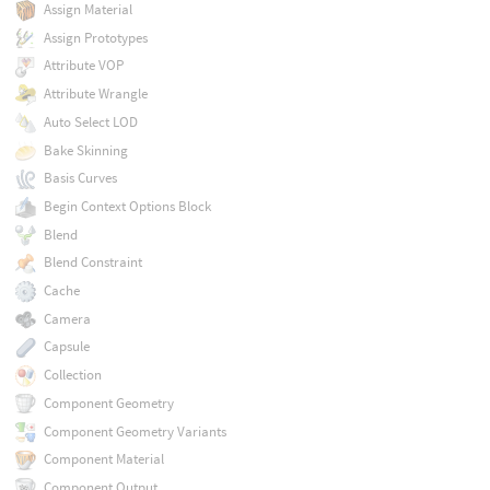
Assign Material
Assign Prototypes
Attribute VOP
Attribute Wrangle
Auto Select LOD
Bake Skinning
Basis Curves
Begin Context Options Block
Blend
Blend Constraint
Cache
Camera
Capsule
Collection
Component Geometry
Component Geometry Variants
Component Material
Component Output