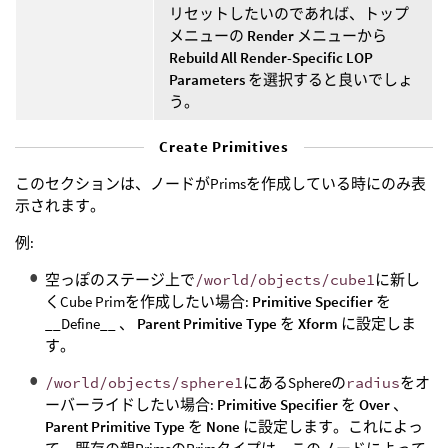
リセットしたいのであれば、トップ
メニューの
Render
メニューから
Rebuild All Render-Specific LOP
Parameters
を選択すると良いでしょ
う。
Create Primitives
このセクションは、ノードがPrimsを作成している時にのみ表
示されます。
例:
空っぽのステージ上で
/world/objects/cube1
に新し
くCube Primを作成したい場合:
Primitive Specifier
を
__Define__ 、
Parent Primitive Type
を
Xform
に設定しま
す。
/world/objects/sphere1
にあるSphereの
radius
をオ
ーバーライドしたい場合:
Primitive Specifier
を
Over
、
Parent Primitive Type
を
None
に設定します。これによっ