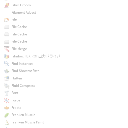
Fiber Groom
Filament Advect
File
File Cache
File Cache
File Cache
File Merge
Filmbox FBX ROP出力ドライバ
Find Instances
Find Shortest Path
Flatten
Fluid Compress
Font
Force
Fractal
Franken Muscle
Franken Muscle Paint