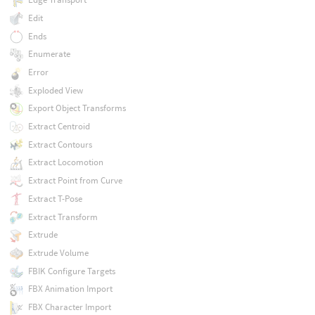
Edit
Ends
Enumerate
Error
Exploded View
Export Object Transforms
Extract Centroid
Extract Contours
Extract Locomotion
Extract Point from Curve
Extract T-Pose
Extract Transform
Extrude
Extrude Volume
FBIK Configure Targets
FBX Animation Import
FBX Character Import