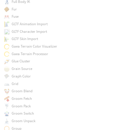
Full Body IK
Fur
Fuse
GLTF Animation Import
GLTF Character Import
GLTF Skin Import
Gaea Terrain Color Visualizer
Gaea Terrain Processor
Glue Cluster
Grain Source
Graph Color
Grid
Groom Blend
Groom Fetch
Groom Pack
Groom Switch
Groom Unpack
Group