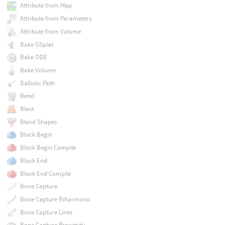
Attribute from Map
Attribute from Parameters
Attribute from Volume
Bake GSplat
Bake ODE
Bake Volume
Ballistic Path
Bend
Blast
Blend Shapes
Block Begin
Block Begin Compile
Block End
Block End Compile
Bone Capture
Bone Capture Biharmonic
Bone Capture Lines
Bone Capture Proximity