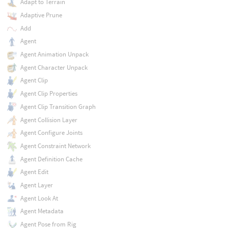
Adapt to Terrain
Adaptive Prune
Add
Agent
Agent Animation Unpack
Agent Character Unpack
Agent Clip
Agent Clip Properties
Agent Clip Transition Graph
Agent Collision Layer
Agent Configure Joints
Agent Constraint Network
Agent Definition Cache
Agent Edit
Agent Layer
Agent Look At
Agent Metadata
Agent Pose from Rig