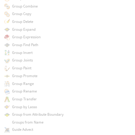
Group Combine
Group Copy
Group Delete
Group Expand
Group Expression
Group Find Path
Group Invert
Group Joints
Group Paint
Group Promote
Group Range
Group Rename
Group Transfer
Group by Lasso
Group from Attribute Boundary
Groups from Name
Guide Advect