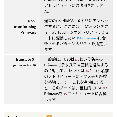
アトリビュートには適用されませ
ん。
Non-
通常のHoudiniジオメトリにアンパッ
transforming
クする時、ここには、
非トランスフ
Primvars
ォーム
Houdiniジオメトリアトリビュ
ートに変換したい
USD Primvars
に合
致させるパターンのリストを指定し
ます。
Translate ST
一般的に、USDは
st
という名前の
primvar to UV
Primvarにテクスチャ座標を格納する
のに対して、Houdiniは
uv
という名前
のアトリビュートにテクスチャ座標
を格納します。 これを有効にする
と、このノードは、自動的にUSD
st
Primvarsを
uv
アトリビュートに変換
します。