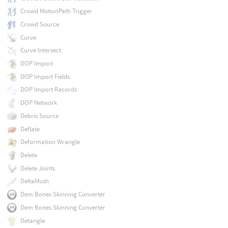
Crowd MotionPath Trigger
Crowd Source
Curve
Curve Intersect
DOP Import
DOP Import Fields
DOP Import Records
DOP Network
Debris Source
Deflate
Deformation Wrangle
Delete
Delete Joints
DeltaMush
Dem Bones Skinning Converter
Dem Bones Skinning Converter
Detangle