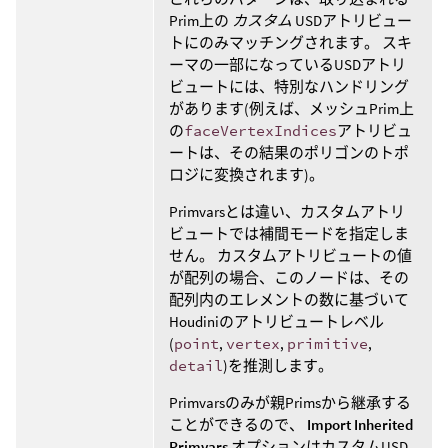
Prim上の
カスタム
USDアトリビュー
トにのみマッチングされます。 スキ
ーマの一部になっているUSDアトリ
ビュートには、特別なハンドリング
があります(例えば、メッシュPrim上
の
faceVertexIndices
アトリビュ
ートは、その結果のポリゴンのトポ
ロジに変換されます)。
Primvarsとは違い、カスタムアトリ
ビュートでは補間モードを指定しま
せん。 カスタムアトリビュートの値
が配列の場合、このノードは、その
配列内のエレメントの数に基づいて
Houdiniのアトリビュートレベル
(
point
,
vertex
,
primitive
,
detail
)を推測します。
Primvarsのみが親Primsから継承する
ことができるので、
Import Inherited
Primvars
オプションはカスタムUSD