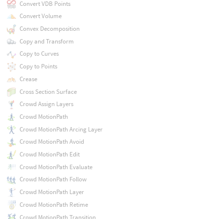
Convert VDB Points
Convert Volume
Convex Decomposition
Copy and Transform
Copy to Curves
Copy to Points
Crease
Cross Section Surface
Crowd Assign Layers
Crowd MotionPath
Crowd MotionPath Arcing Layer
Crowd MotionPath Avoid
Crowd MotionPath Edit
Crowd MotionPath Evaluate
Crowd MotionPath Follow
Crowd MotionPath Layer
Crowd MotionPath Retime
Crowd MotionPath Transition