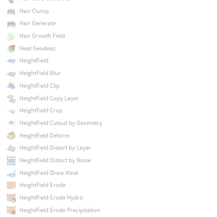
Hair Clump
Hair Generate
Hair Growth Field
Heat Geodesic
HeightField
HeightField Blur
HeightField Clip
HeightField Copy Layer
HeightField Crop
HeightField Cutout by Geometry
HeightField Deform
HeightField Distort by Layer
HeightField Distort by Noise
HeightField Draw Mask
HeightField Erode
HeightField Erode Hydro
HeightField Erode Precipitation