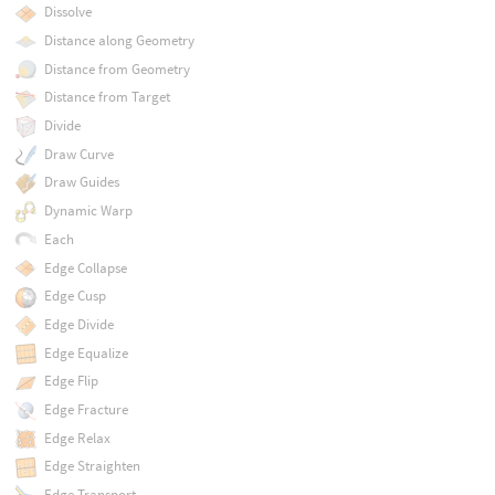
Dissolve
Distance along Geometry
Distance from Geometry
Distance from Target
Divide
Draw Curve
Draw Guides
Dynamic Warp
Each
Edge Collapse
Edge Cusp
Edge Divide
Edge Equalize
Edge Flip
Edge Fracture
Edge Relax
Edge Straighten
Edge Transport