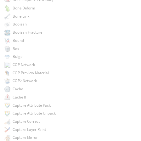
Bone Deform
Bone Link
Boolean
Boolean Fracture
Bound
Box
Bulge
COP Network
COP Preview Material
COP2 Network
Cache
Cache If
Capture Attribute Pack
Capture Attribute Unpack
Capture Correct
Capture Layer Paint
Capture Mirror