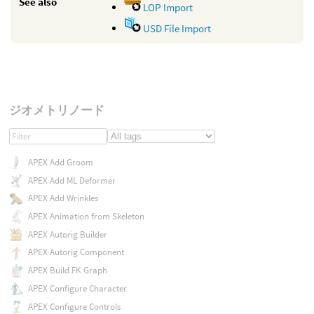
See also
LOP Import
USD File Import
ジオメトリノード
APEX Add Groom
APEX Add ML Deformer
APEX Add Wrinkles
APEX Animation from Skeleton
APEX Autorig Builder
APEX Autorig Component
APEX Build FK Graph
APEX Configure Character
APEX Configure Controls