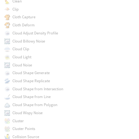
Clean
Clip
Cloth Capture
Cloth Deform
Cloud Adjust Density Profile
Cloud Billowy Noise
Cloud Clip
Cloud Light
Cloud Noise
Cloud Shape Generate
Cloud Shape Replicate
Cloud Shape from Intersection
Cloud Shape from Line
Cloud Shape from Polygon
Cloud Wispy Noise
Cluster
Cluster Points
Collision Source