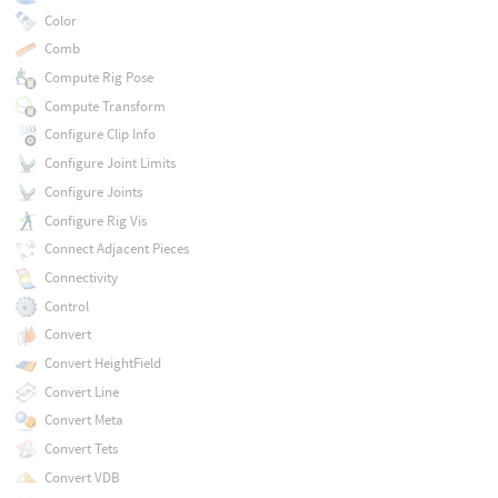
Color
Comb
Compute Rig Pose
Compute Transform
Configure Clip Info
Configure Joint Limits
Configure Joints
Configure Rig Vis
Connect Adjacent Pieces
Connectivity
Control
Convert
Convert HeightField
Convert Line
Convert Meta
Convert Tets
Convert VDB