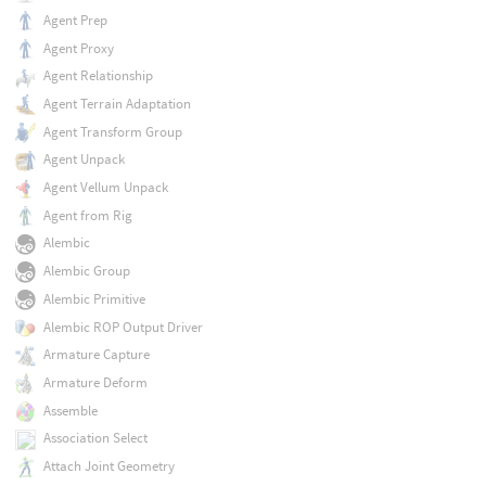
Agent Prep
Agent Proxy
Agent Relationship
Agent Terrain Adaptation
Agent Transform Group
Agent Unpack
Agent Vellum Unpack
Agent from Rig
Alembic
Alembic Group
Alembic Primitive
Alembic ROP Output Driver
Armature Capture
Armature Deform
Assemble
Association Select
Attach Joint Geometry