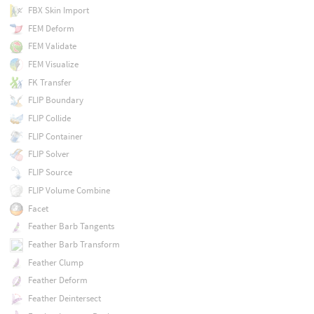
FBX Skin Import
FEM Deform
FEM Validate
FEM Visualize
FK Transfer
FLIP Boundary
FLIP Collide
FLIP Container
FLIP Solver
FLIP Source
FLIP Volume Combine
Facet
Feather Barb Tangents
Feather Barb Transform
Feather Clump
Feather Deform
Feather Deintersect