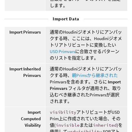
します。
Import Data
Import Primvars
通常のHoudiniジオメトリにアンパッ
クする時、ここには、Houdiniジオメ
トリアトリビュートに変換したい
USD Primvars
に合致させるパターン
のリストを指定します。
Import Inherited
通常のHoudiniジオメトリにアンパッ
Primvars
クする時、
親Primsから継承された
Primvarsを含めます。 さらに
Import
Primvars
フィルタが適用され、取り
込むべき継承されたPrimvarsが選択
されます。
Import
visibility
アトリビュートがUSD
Computed
Prim上に作成されていた場合、その
Visibility
値(
invisible
または
inherited
)を
使用して
usdvisibility
SOPアト