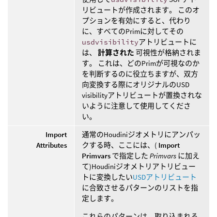
リビュートが作成されます。 このオ
プションを有効にすると、代わり
に、すべてのPrimに対してその
usdvisibility
アトリビュートに
は、
計算された
可視性が格納されま
す。 これは、どのPrimが可視なのか
を判断するのに役立ちますが、双方
向変換する際にオリジナルのUSD
visibilityアトリビュートが置換されな
いように注意して使用してくださ
い。
Import
通常のHoudiniジオメトリにアンパッ
Attributes
クする時、ここには、(
Import
Primvars
で指定した
Primvars
に加え
て)Houdiniジオメトリアトリビュー
トに変換したい
USDアトリビュート
に合致させるパターンのリストを指
定します。
これらのパターンは、取り込まれる