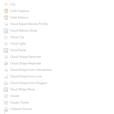
Clip
Cloth Capture
Cloth Deform
Cloud Adjust Density Profile
Cloud Billowy Noise
Cloud Clip
Cloud Light
Cloud Noise
Cloud Shape Generate
Cloud Shape Replicate
Cloud Shape from Intersection
Cloud Shape from Line
Cloud Shape from Polygon
Cloud Wispy Noise
Cluster
Cluster Points
Collision Source