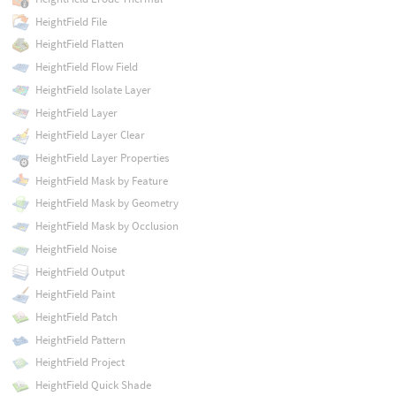
HeightField File
HeightField Flatten
HeightField Flow Field
HeightField Isolate Layer
HeightField Layer
HeightField Layer Clear
HeightField Layer Properties
HeightField Mask by Feature
HeightField Mask by Geometry
HeightField Mask by Occlusion
HeightField Noise
HeightField Output
HeightField Paint
HeightField Patch
HeightField Pattern
HeightField Project
HeightField Quick Shade