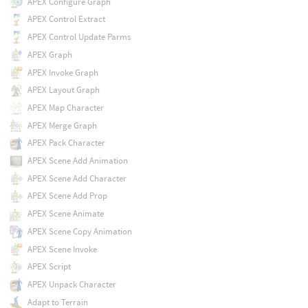
APEX Configure Graph
APEX Control Extract
APEX Control Update Parms
APEX Graph
APEX Invoke Graph
APEX Layout Graph
APEX Map Character
APEX Merge Graph
APEX Pack Character
APEX Scene Add Animation
APEX Scene Add Character
APEX Scene Add Prop
APEX Scene Animate
APEX Scene Copy Animation
APEX Scene Invoke
APEX Script
APEX Unpack Character
Adapt to Terrain