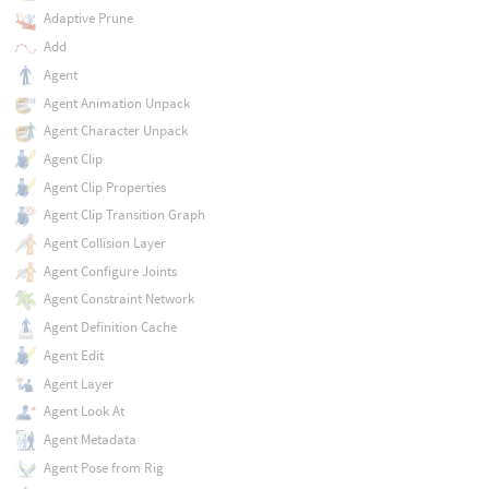
Adaptive Prune
Add
Agent
Agent Animation Unpack
Agent Character Unpack
Agent Clip
Agent Clip Properties
Agent Clip Transition Graph
Agent Collision Layer
Agent Configure Joints
Agent Constraint Network
Agent Definition Cache
Agent Edit
Agent Layer
Agent Look At
Agent Metadata
Agent Pose from Rig