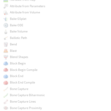
Attribute from Parameters
Attribute from Volume
Bake GSplat
Bake ODE
Bake Volume
Ballistic Path
Bend
Blast
Blend Shapes
Block Begin
Block Begin Compile
Block End
Block End Compile
Bone Capture
Bone Capture Biharmonic
Bone Capture Lines
Bone Capture Proximity