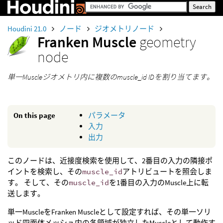
Houdini 21.0
ノード
ジオメトリノード
Franken Muscle
geometry
node
単一Muscleジオメトリ内に複数のmuscle_id IDを割り当てます。
On this page
パラメータ
入力
出力
このノードは、近接度検索を使用して、2番目の入力の隣接ポ
イントを検索し、その
muscle_id
アトリビュートを照会しま
す。 そして、その
muscle_id
を1番目の入力のMuscle上に転
送します。
単一MuscleをFranken Muscleとして設定すれば、その単一ソリ
ッド四面体メッシュ内の各領域が独立したMuscleとして動作す