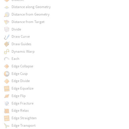
Distance along Geometry
Distance from Geometry
Distance from Target
Divide
Draw Curve
Draw Guides
Dynamic Warp
Each
Edge Collapse
Edge Cusp
Edge Divide
Edge Equalize
Edge Flip
Edge Fracture
Edge Relax
Edge Straighten
Edge Transport