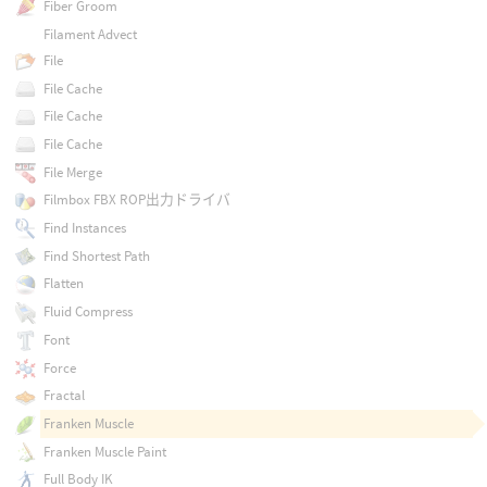
Fiber Groom
Filament Advect
File
File Cache
File Cache
File Cache
File Merge
Filmbox FBX ROP出力ドライバ
Find Instances
Find Shortest Path
Flatten
Fluid Compress
Font
Force
Fractal
Franken Muscle
Franken Muscle Paint
Full Body IK