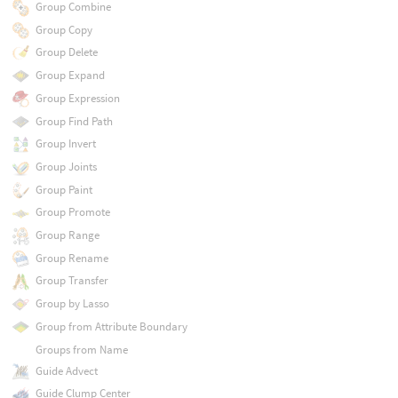
Group Combine
Group Copy
Group Delete
Group Expand
Group Expression
Group Find Path
Group Invert
Group Joints
Group Paint
Group Promote
Group Range
Group Rename
Group Transfer
Group by Lasso
Group from Attribute Boundary
Groups from Name
Guide Advect
Guide Clump Center