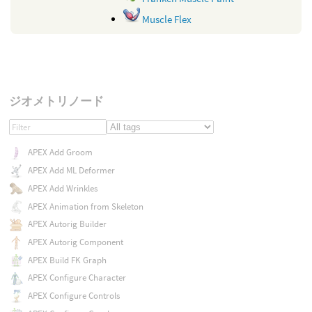
Muscle Flex
ジオメトリノード
APEX Add Groom
APEX Add ML Deformer
APEX Add Wrinkles
APEX Animation from Skeleton
APEX Autorig Builder
APEX Autorig Component
APEX Build FK Graph
APEX Configure Character
APEX Configure Controls