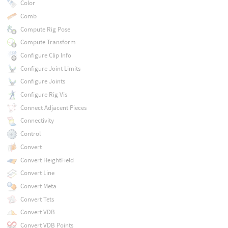
Color
Comb
Compute Rig Pose
Compute Transform
Configure Clip Info
Configure Joint Limits
Configure Joints
Configure Rig Vis
Connect Adjacent Pieces
Connectivity
Control
Convert
Convert HeightField
Convert Line
Convert Meta
Convert Tets
Convert VDB
Convert VDB Points