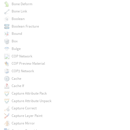
Bone Deform
Bone Link
Boolean
Boolean Fracture
Bound
Box
Bulge
COP Network
COP Preview Material
COP2 Network
Cache
Cache If
Capture Attribute Pack
Capture Attribute Unpack
Capture Correct
Capture Layer Paint
Capture Mirror