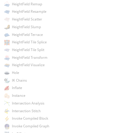
HeightField Remap
HeightField Resample
HeightField Scatter
HeightField Slump
HeightField Terrace
HeightField Tile Splice
HeightField Tile Split
HeightField Transform
HeightField Visualize
Hole
IK Chains
Inflate
Instance
Intersection Analysis
Intersection Stitch
Invoke Compiled Block
Invoke Compiled Graph