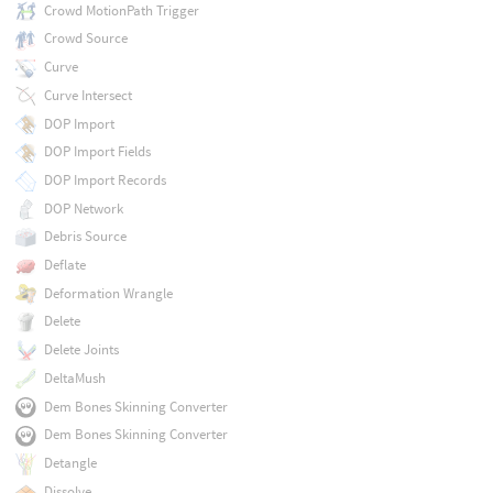
Crowd MotionPath Trigger
Crowd Source
Curve
Curve Intersect
DOP Import
DOP Import Fields
DOP Import Records
DOP Network
Debris Source
Deflate
Deformation Wrangle
Delete
Delete Joints
DeltaMush
Dem Bones Skinning Converter
Dem Bones Skinning Converter
Detangle
Dissolve