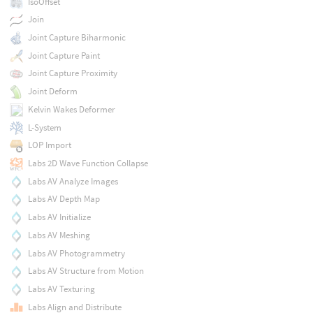
IsoOffset
Join
Joint Capture Biharmonic
Joint Capture Paint
Joint Capture Proximity
Joint Deform
Kelvin Wakes Deformer
L-System
LOP Import
Labs 2D Wave Function Collapse
Labs AV Analyze Images
Labs AV Depth Map
Labs AV Initialize
Labs AV Meshing
Labs AV Photogrammetry
Labs AV Structure from Motion
Labs AV Texturing
Labs Align and Distribute