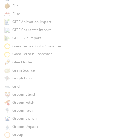
Fur
Fuse
GLTF Animation Import
GLTF Character Import
GLTF Skin Import
Gaea Terrain Color Visualizer
Gaea Terrain Processor
Glue Cluster
Grain Source
Graph Color
Grid
Groom Blend
Groom Fetch
Groom Pack
Groom Switch
Groom Unpack
Group