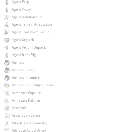
Agent Prep
Agent Proxy
Agent Relationship
Agent Terrain Adaptation
Agent Transform Group
Agent Unpack
Agent Vellum Unpack
Agent from Rig
Alembic
Alembic Group
Alembic Primitive
Alembic ROP Output Driver
Armature Capture
Armature Deform
Assemble
Association Select
Attach Joint Geometry
Attribute Adjust Array