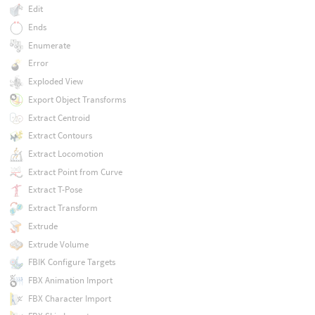
Edit
Ends
Enumerate
Error
Exploded View
Export Object Transforms
Extract Centroid
Extract Contours
Extract Locomotion
Extract Point from Curve
Extract T-Pose
Extract Transform
Extrude
Extrude Volume
FBIK Configure Targets
FBX Animation Import
FBX Character Import