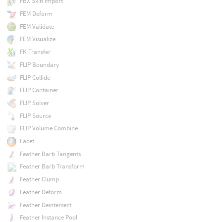
FBX Skin Import
FEM Deform
FEM Validate
FEM Visualize
FK Transfer
FLIP Boundary
FLIP Collide
FLIP Container
FLIP Solver
FLIP Source
FLIP Volume Combine
Facet
Feather Barb Tangents
Feather Barb Transform
Feather Clump
Feather Deform
Feather Deintersect
Feather Instance Pool