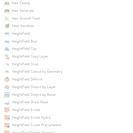
Hair Clump
Hair Generate
Hair Growth Field
Heat Geodesic
HeightField
HeightField Blur
HeightField Clip
HeightField Copy Layer
HeightField Crop
HeightField Cutout by Geometry
HeightField Deform
HeightField Distort by Layer
HeightField Distort by Noise
HeightField Draw Mask
HeightField Erode
HeightField Erode Hydro
HeightField Erode Precipitation
HeightField Erode Thermal