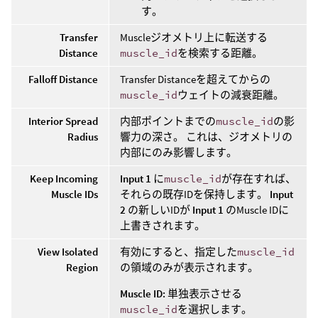
す。
Transfer
Muscleジオメトリ上に転送する
Distance
muscle_id
を検索する距離。
Falloff Distance
Transfer Distanceを超えてからの
muscle_id
ウェイトの減衰距離。
Interior Spread
内部ポイントまでの
muscle_id
の影
Radius
響力の深さ。 これは、ジオメトリの
内部にのみ影響します。
Keep Incoming
Input 1
に
muscle_id
が存在すれば、
Muscle IDs
それらの既存IDを保持します。
Input
2
の新しいIDが
Input 1
のMuscle IDに
上書きされます。
View Isolated
有効にすると、指定した
muscle_id
Region
の領域のみが表示されます。
Muscle ID:
単独表示させる
muscle_id
を選択します。