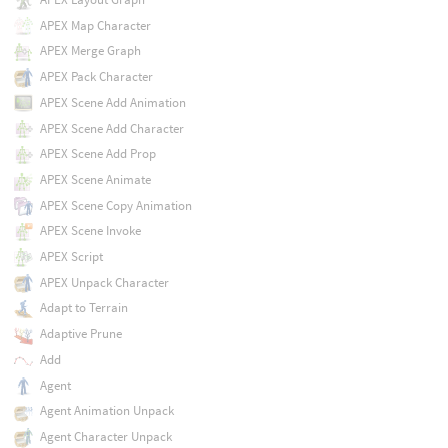
APEX Map Character
APEX Merge Graph
APEX Pack Character
APEX Scene Add Animation
APEX Scene Add Character
APEX Scene Add Prop
APEX Scene Animate
APEX Scene Copy Animation
APEX Scene Invoke
APEX Script
APEX Unpack Character
Adapt to Terrain
Adaptive Prune
Add
Agent
Agent Animation Unpack
Agent Character Unpack