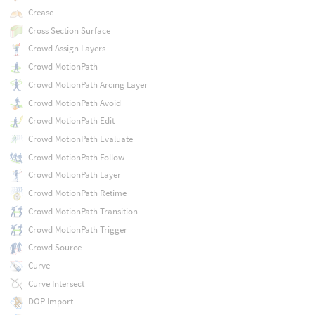
Crease
Cross Section Surface
Crowd Assign Layers
Crowd MotionPath
Crowd MotionPath Arcing Layer
Crowd MotionPath Avoid
Crowd MotionPath Edit
Crowd MotionPath Evaluate
Crowd MotionPath Follow
Crowd MotionPath Layer
Crowd MotionPath Retime
Crowd MotionPath Transition
Crowd MotionPath Trigger
Crowd Source
Curve
Curve Intersect
DOP Import