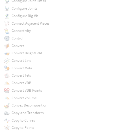
Configure Joint Limits
Configure Joints
Configure Rig Vis
Connect Adjacent Pieces
Connectivity
Control
Convert
Convert HeightField
Convert Line
Convert Meta
Convert Tets
Convert VDB
Convert VDB Points
Convert Volume
Convex Decomposition
Copy and Transform
Copy to Curves
Copy to Points