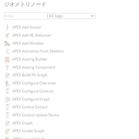
ジオメトリノード
APEX Add Groom
APEX Add ML Deformer
APEX Add Wrinkles
APEX Animation from Skeleton
APEX Autorig Builder
APEX Autorig Component
APEX Build FK Graph
APEX Configure Character
APEX Configure Controls
APEX Configure Graph
APEX Control Extract
APEX Control Update Parms
APEX Graph
APEX Invoke Graph
APEX Layout Graph