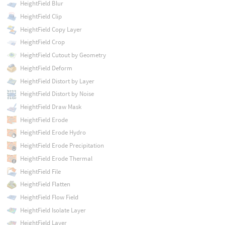
HeightField Blur
HeightField Clip
HeightField Copy Layer
HeightField Crop
HeightField Cutout by Geometry
HeightField Deform
HeightField Distort by Layer
HeightField Distort by Noise
HeightField Draw Mask
HeightField Erode
HeightField Erode Hydro
HeightField Erode Precipitation
HeightField Erode Thermal
HeightField File
HeightField Flatten
HeightField Flow Field
HeightField Isolate Layer
HeightField Layer