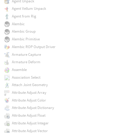
Agent Unpack
Agent Vellum Unpack
Agent from Rig
Alembic
Alembic Group
Alembic Primitive
Alembic ROP Output Driver
Armature Capture
Armature Deform
Assemble
Association Select
Attach Joint Geometry
Attribute Adjust Array
Attribute Adjust Color
Attribute Adjust Dictionary
Attribute Adjust Float
Attribute Adjust Integer
Attribute Adjust Vector