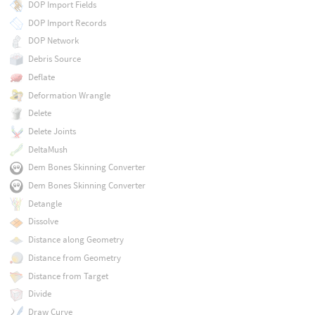
DOP Import Fields
DOP Import Records
DOP Network
Debris Source
Deflate
Deformation Wrangle
Delete
Delete Joints
DeltaMush
Dem Bones Skinning Converter
Dem Bones Skinning Converter
Detangle
Dissolve
Distance along Geometry
Distance from Geometry
Distance from Target
Divide
Draw Curve