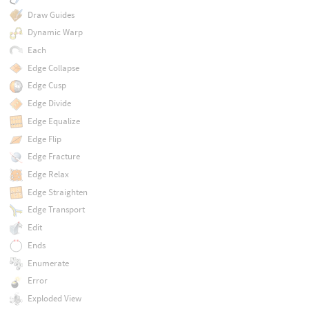
Draw Guides
Dynamic Warp
Each
Edge Collapse
Edge Cusp
Edge Divide
Edge Equalize
Edge Flip
Edge Fracture
Edge Relax
Edge Straighten
Edge Transport
Edit
Ends
Enumerate
Error
Exploded View