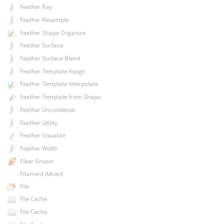
Feather Ray
Feather Resample
Feather Shape Organize
Feather Surface
Feather Surface Blend
Feather Template Assign
Feather Template Interpolate
Feather Template from Shape
Feather Uncondense
Feather Utility
Feather Visualize
Feather Width
Fiber Groom
Filament Advect
File
File Cache
File Cache