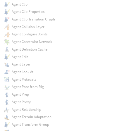
Agent Clip
Agent Clip Properties
Agent Clip Transition Graph
Agent Collision Layer
Agent Configure Joints
Agent Constraint Network
Agent Definition Cache
Agent Edit
Agent Layer
Agent Look At
Agent Metadata
Agent Pose from Rig
Agent Prep
Agent Proxy
Agent Relationship
Agent Terrain Adaptation
Agent Transform Group