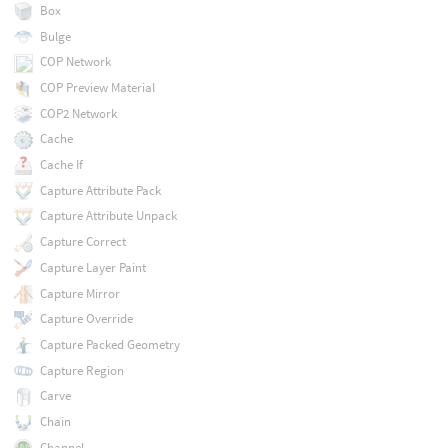
Box
Bulge
COP Network
COP Preview Material
COP2 Network
Cache
Cache If
Capture Attribute Pack
Capture Attribute Unpack
Capture Correct
Capture Layer Paint
Capture Mirror
Capture Override
Capture Packed Geometry
Capture Region
Carve
Chain
Channel