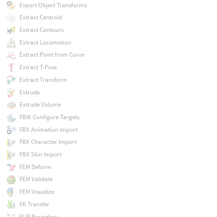
Export Object Transforms
Extract Centroid
Extract Contours
Extract Locomotion
Extract Point from Curve
Extract T-Pose
Extract Transform
Extrude
Extrude Volume
FBIK Configure Targets
FBX Animation Import
FBX Character Import
FBX Skin Import
FEM Deform
FEM Validate
FEM Visualize
FK Transfer
FLIP Boundary