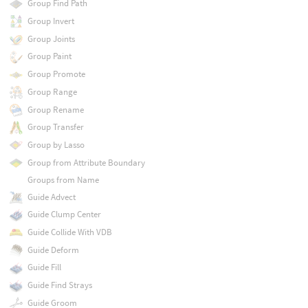
Group Find Path
Group Invert
Group Joints
Group Paint
Group Promote
Group Range
Group Rename
Group Transfer
Group by Lasso
Group from Attribute Boundary
Groups from Name
Guide Advect
Guide Clump Center
Guide Collide With VDB
Guide Deform
Guide Fill
Guide Find Strays
Guide Groom