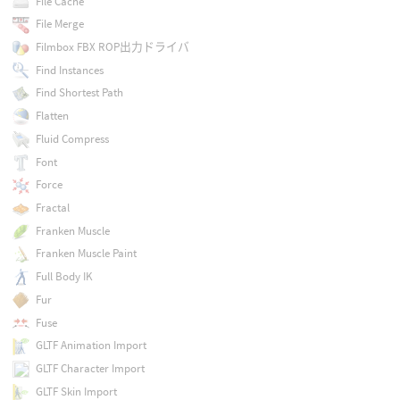
File Cache
File Merge
Filmbox FBX ROP出力ドライバ
Find Instances
Find Shortest Path
Flatten
Fluid Compress
Font
Force
Fractal
Franken Muscle
Franken Muscle Paint
Full Body IK
Fur
Fuse
GLTF Animation Import
GLTF Character Import
GLTF Skin Import