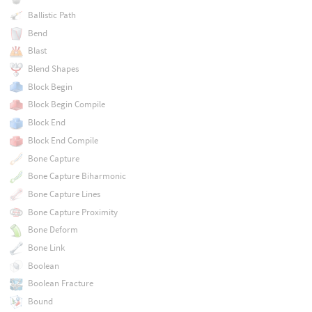
Ballistic Path
Bend
Blast
Blend Shapes
Block Begin
Block Begin Compile
Block End
Block End Compile
Bone Capture
Bone Capture Biharmonic
Bone Capture Lines
Bone Capture Proximity
Bone Deform
Bone Link
Boolean
Boolean Fracture
Bound