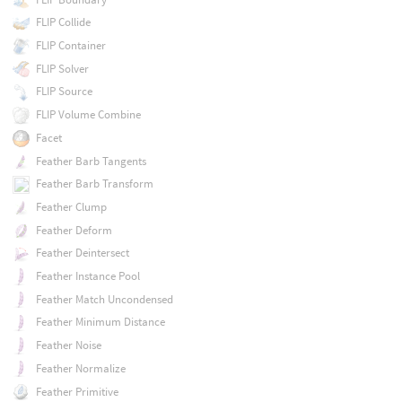
FLIP Collide
FLIP Container
FLIP Solver
FLIP Source
FLIP Volume Combine
Facet
Feather Barb Tangents
Feather Barb Transform
Feather Clump
Feather Deform
Feather Deintersect
Feather Instance Pool
Feather Match Uncondensed
Feather Minimum Distance
Feather Noise
Feather Normalize
Feather Primitive