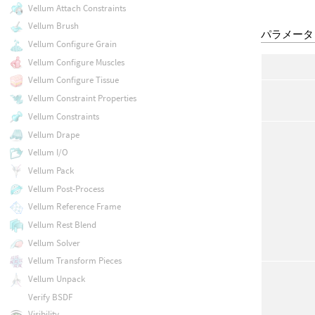
Vellum Attach Constraints
Vellum Brush
パラメータ
Vellum Configure Grain
Vellum Configure Muscles
Vellum Configure Tissue
Vellum Constraint Properties
Vellum Constraints
Vellum Drape
Vellum I/O
Vellum Pack
Vellum Post-Process
Vellum Reference Frame
Vellum Rest Blend
Vellum Solver
Vellum Transform Pieces
Vellum Unpack
Verify BSDF
Visibility