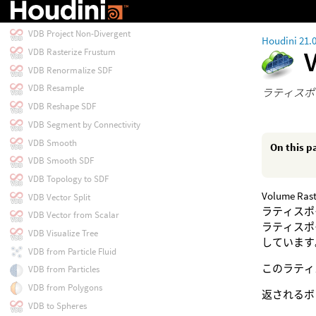
VDB Potential Flow
VDB Project Non-Divergent
Houdini 21.
VDB Rasterize Frustum
VDB Renormalize SDF
VDB Resample
ラティスポ
VDB Reshape SDF
VDB Segment by Connectivity
VDB Smooth
On this p
VDB Smooth SDF
VDB Topology to SDF
Volume
VDB Vector Split
ラティスポ
VDB Vector from Scalar
ラティスポ
VDB Visualize Tree
しています
VDB from Particle Fluid
このラティ
VDB from Particles
VDB from Polygons
返されるボ
VDB to Spheres