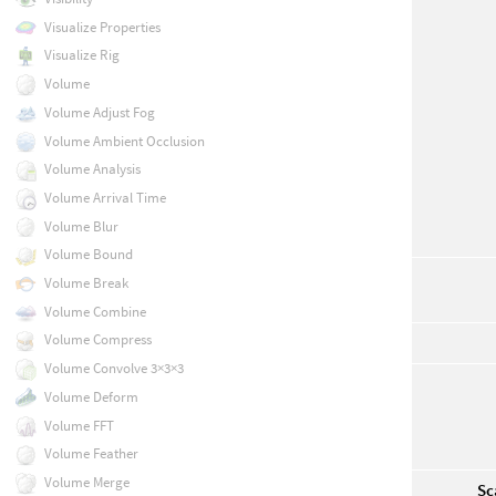
Visualize Properties
Visualize Rig
Volume
Volume Adjust Fog
Volume Ambient Occlusion
Volume Analysis
Volume Arrival Time
Volume Blur
Volume Bound
Volume Break
Volume Combine
Volume Compress
Volume Convolve 3×3×3
Volume Deform
Volume FFT
Volume Feather
Volume Merge
Sc