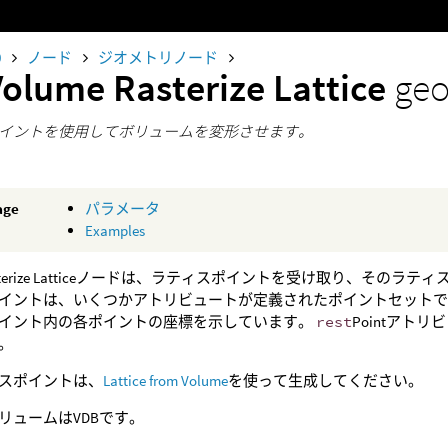
0
ノード
ジオメトリノード
Volume Rasterize Lattice
geo
イントを使用してボリュームを変形させます。
age
パラメータ
Examples
 Rasterize Latticeノードは、ラティスポイントを受け取り、
イントは、いくつかアトリビュートが定義されたポイントセット
イント内の各ポイントの座標を示しています。
rest
Pointア
。
スポイントは、
Lattice from Volume
を使って生成してください。
リュームはVDBです。