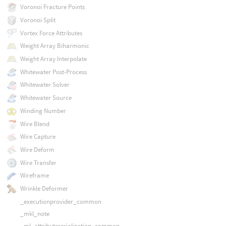
Voronoi Fracture Points
Voronoi Split
Vortex Force Attributes
Weight Array Biharmonic
Weight Array Interpolate
Whitewater Post-Process
Whitewater Solver
Whitewater Source
Winding Number
Wire Blend
Wire Capture
Wire Deform
Wire Transfer
Wireframe
Wrinkle Deformer
_executionprovider_common
_mkl_note
_ml_attributeserialization_common