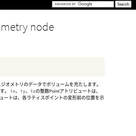
metry node
そのラティスジオメトリのデータでボリュームを充たします。
です。
ix
、
iy
、
iz
の整数Pointアトリビュートは、
トリビュートは、各ラティスポイントの変形前の位置を示