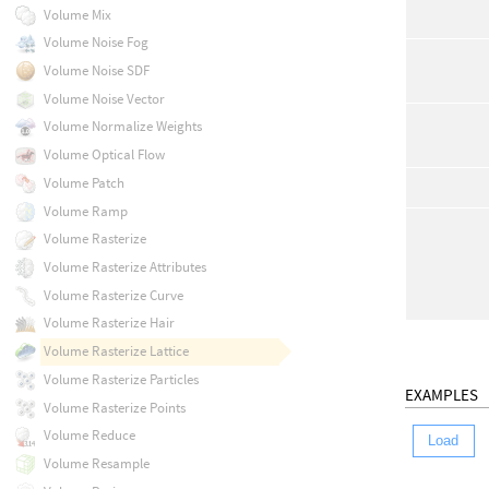
Volume Mix
Volume Noise Fog
Volume Noise SDF
Volume Noise Vector
Volume Normalize Weights
Volume Optical Flow
Volume Patch
Volume Ramp
Volume Rasterize
Volume Rasterize Attributes
Volume Rasterize Curve
Volume Rasterize Hair
Volume Rasterize Lattice
Volume Rasterize Particles
EXAMPLES
Volume Rasterize Points
Volume Reduce
Load
Volume Resample