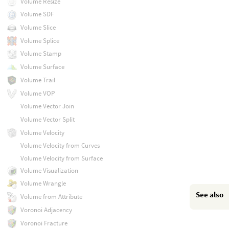
Volume Resize
Volume SDF
Volume Slice
Volume Splice
Volume Stamp
Volume Surface
Volume Trail
Volume VOP
Volume Vector Join
Volume Vector Split
Volume Velocity
Volume Velocity from Curves
Volume Velocity from Surface
Volume Visualization
Volume Wrangle
See also
Volume from Attribute
Voronoi Adjacency
Voronoi Fracture