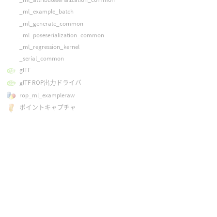
_ml_example_batch
_ml_generate_common
_ml_poseserialization_common
_ml_regression_kernel
_serial_common
glTF
glTF ROP出力ドライバ
rop_ml_exampleraw
ポイントキャプチャ