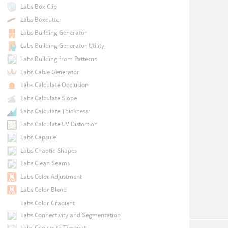
Labs Box Clip
Labs Boxcutter
Labs Building Generator
Labs Building Generator Utility
Labs Building from Patterns
Labs Cable Generator
Labs Calculate Occlusion
Labs Calculate Slope
Labs Calculate Thickness
Labs Calculate UV Distortion
Labs Capsule
Labs Chaotic Shapes
Labs Clean Seams
Labs Color Adjustment
Labs Color Blend
Labs Color Gradient
Labs Connectivity and Segmentation
Labs Cook with Timeout