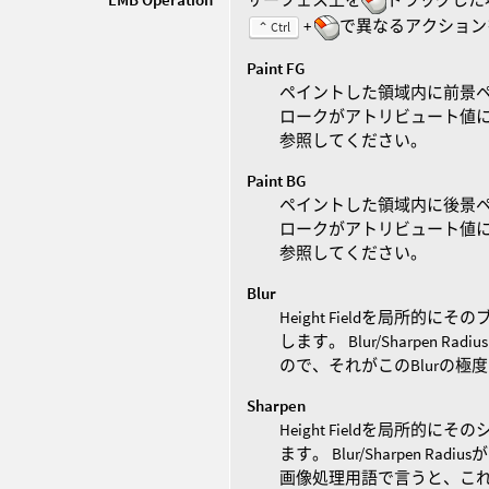
+
で異なるアクション
⌃ Ctrl
Paint FG
ペイントした領域内に前景ペイン
ロークがアトリビュート値
参照してください。
Paint BG
ペイントした領域内に後景ペイン
ロークがアトリビュート値
参照してください。
Blur
Height Fieldを局所的にそ
します。 Blur/Sharpe
ので、それがこのBlurの極
Sharpen
Height Fieldを局所的にそ
ます。 Blur/Sharpen
画像処理用語で言うと、これはU