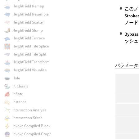
HeightField Remap
このノ
HeightField Resample
Stroke
ノード
HeightField Scatter
HeightField Slump
Bypass
HeightField Terrace
ッシュ
HeightField Tile Splice
HeightField Tile Split
HeightField Transform
パラメータ
HeightField Visualize
Hole
IK Chains
Inflate
Instance
Intersection Analysis
Intersection Stitch
Invoke Compiled Block
Invoke Compiled Graph