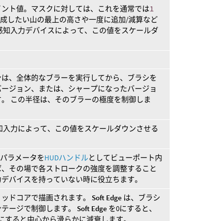
イント値。マスクに対しては、これを通常では
1
、作成したい山の最上の高さや一度に追加/減算など
感知入力デバイスによって、この値をスケールダ
。
ンは、全体的なブラーを実行してから、ブラシを
バージョン、または、シャープになったバージョ
トします。 この半径は、そのブラーの極度を制御しま
知入力によって、この値をスケールダウンさせる
このパラメータを
HUDハンドル
としてビューポート内
ば、その場で各ストロークの強度を調整すること
力デバイスを持っていない時に役立ちます。
リッドコアで描画されます。
Soft Edge
は、ブラシ
ンテージで制御します。
Soft Edge
を0にすると、
にすると中心から滑らかに減衰します。