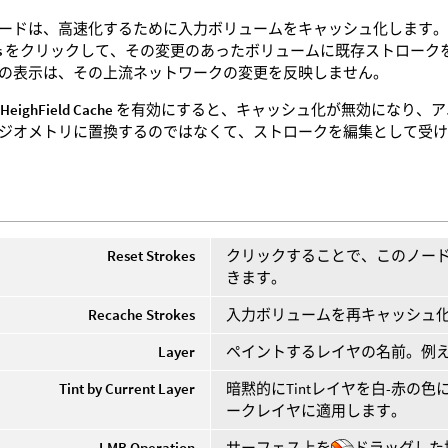
ードは、高速化するために入力ボリュームをキャッシュ化します
s
をクリックして、その変更のあったボリュームに既存ストローク
の表示は、その上流ネットワークの変更を反映しません。
 HeighField Cache
を有効にすると、キャッシュ化が無効になり、アニメー
ジオメトリに置換するのではなくて、ストロークを編集として受
Reset Strokes
クリックすることで、このノー
きます。
Recache Strokes
入力ボリュームを再キャッシュ
Layer
ペイントするレイヤの名前。例
Tint by Current Layer
暗黙的にTintレイヤを白-赤の色に変更した
ークレイヤに適用します。
LMB Operation
サーフェス上を
ドラッグした