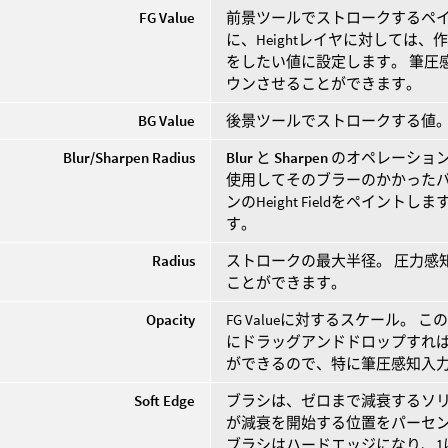
FG Value
前景ツールでストロークするペ
に、Heightレイヤに対しては
をしたい値に設定します。 筆圧
ウンさせることができます。
BG Value
後景ツールでストロークする値
Blur/Sharpen Radius
Blur
と
Sharpen
のオペレーショ
使用してそのブラーのかかった
ンのHeight Fieldをペイン
す。
Radius
ストロークの最大半径。 圧力感
ことができます。
Opacity
FG Valueに対するスケール。 
にドラッグアンドドロップすれ
ができるので、特に筆圧感知入
Soft Edge
ブラシは、ゼロまで減衰するソ
が減衰を開始する位置をパーセ
ブラシはハードエッジになり、1