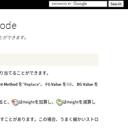
node
ことができます。
り当てることができます。
nt Method
を“Replace”、
FG Value
を
50
、
BG Value
を
ると、
はHeightを加算し、
はHeightを減算し
逃すことがあります。この場合、うまく細かいストロ