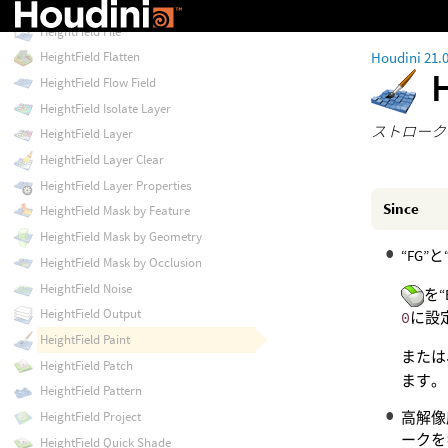
HeightField Erode Thermal
HeightField File
Houdini 21.
HeightField Flatten
HeightField Flow Field
HeightField Isolate Layer
ストローク
HeightField Layer
HeightField Layer Clear
HeightField Layer Properties
Since
HeightField Mask by Feature
HeightField Mask by Geometry
“FG”
HeightField Mask by Occlusion
HeightField Noise
を
HeightField Output
0
に設
HeightField Paint
また
HeightField Patch
ます。
HeightField Pattern
高解像
HeightField Project
ークを
HeightField Quick Shade