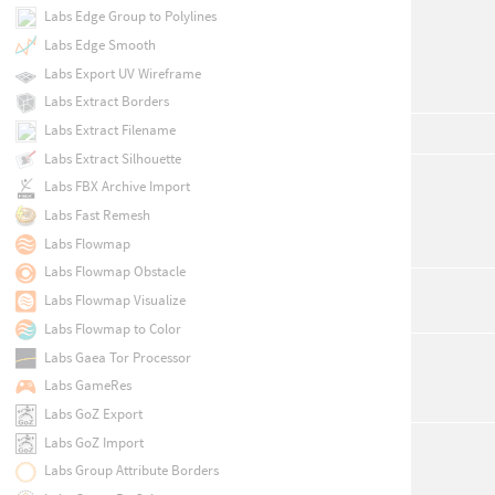
Labs Edge Group to Polylines
Labs Edge Smooth
Labs Export UV Wireframe
Labs Extract Borders
Labs Extract Filename
Labs Extract Silhouette
Labs FBX Archive Import
Labs Fast Remesh
Labs Flowmap
Labs Flowmap Obstacle
Labs Flowmap Visualize
Labs Flowmap to Color
Labs Gaea Tor Processor
Labs GameRes
Labs GoZ Export
Labs GoZ Import
Labs Group Attribute Borders