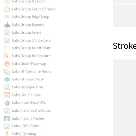
Labs Group By Color
Labs Group Curve Corners
Labs Group Edge Loop
Labs Group Expand
Labs Group Invert
Labs Group UV Borders
Strok
Labs Group by Attribute
Labs Group by Measure
Labs Guide Flowmap
Labs HF Combine Masks
Labs HF Insert Mask
Labs Hexagon Grid
Labs Houdini Icon
Labs Inside Face UVs
Labs Instance Attributes
Labs Instant Meshes
Labs LOD Create
Labs Lightning