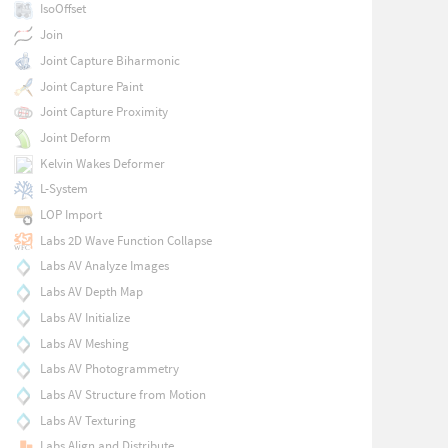
IsoOffset
Join
Joint Capture Biharmonic
Joint Capture Paint
Joint Capture Proximity
Joint Deform
Kelvin Wakes Deformer
L-System
LOP Import
Labs 2D Wave Function Collapse
Labs AV Analyze Images
Labs AV Depth Map
Labs AV Initialize
Labs AV Meshing
Labs AV Photogrammetry
Labs AV Structure from Motion
Labs AV Texturing
Labs Align and Distribute