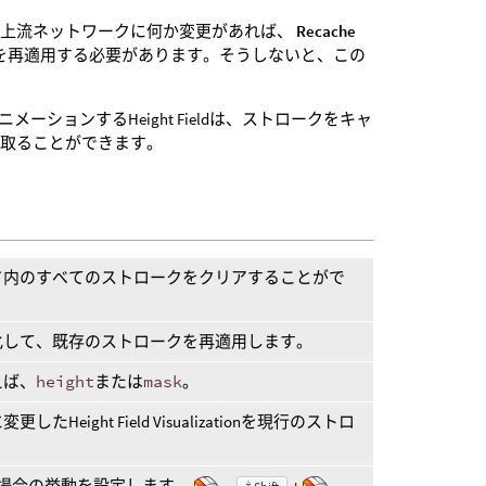
。上流ネットワークに何か変更があれば、
Recache
を再適用する必要があります。そうしないと、この
ションするHeight Fieldは、ストロークをキャ
け取ることができます。
ド内のすべてのストロークをクリアすることがで
化して、既存のストロークを再適用します。
えば、
height
または
mask
。
Height Field Visualizationを現行のストロ
場合の挙動を設定します。
、
+
、