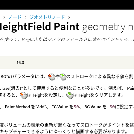
0
ノード
ジオメトリノード
HeightField Paint
geometry 
を使って、Heightまたはマスクのフィールドに値をペイントする
16.0
と“BG”のパラメータには、
や
のストロークによる異なる値を割
“Erase(消去)”として使用すると便利なことが多いです。例えば、
Pai
定すると、
はHeightを設定し、
はHeightをクリアします。
は、
Paint Method
を“Add”、
FG Value
を
50
、
BG Value
を
-50
に設定す
度ボリュームの表示の更新が遅くなってスロトークがポイントを
キャプチャーできるようにゆっくりと描画する必要があります。