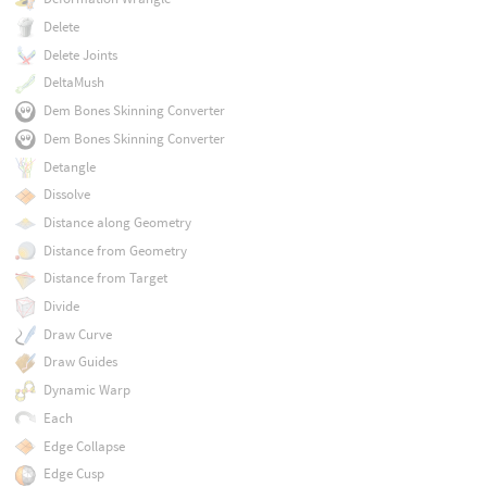
Delete
Delete Joints
DeltaMush
Dem Bones Skinning Converter
Dem Bones Skinning Converter
Detangle
Dissolve
Distance along Geometry
Distance from Geometry
Distance from Target
Divide
Draw Curve
Draw Guides
Dynamic Warp
Each
Edge Collapse
Edge Cusp