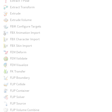
Extract T-Pose
Extract Transform
Extrude
Extrude Volume
FBIK Configure Targets
FBX Animation Import
FBX Character Import
FBX Skin Import
FEM Deform
FEM Validate
FEM Visualize
FK Transfer
FLIP Boundary
FLIP Collide
FLIP Container
FLIP Solver
FLIP Source
FLIP Volume Combine