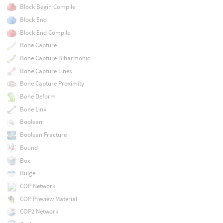
Block Begin Compile
Block End
Block End Compile
Bone Capture
Bone Capture Biharmonic
Bone Capture Lines
Bone Capture Proximity
Bone Deform
Bone Link
Boolean
Boolean Fracture
Bound
Box
Bulge
COP Network
COP Preview Material
COP2 Network