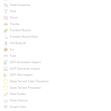
Fluid Compress
Font
Force
Fractal
Franken Muscle
Franken Muscle Paint
Full Body IK
Fur
Fuse
GLTF Animation Import
GLTF Character Import
GLTF Skin Import
Gaea Terrain Color Visualizer
Gaea Terrain Processor
Glue Cluster
Grain Source
Graph Color