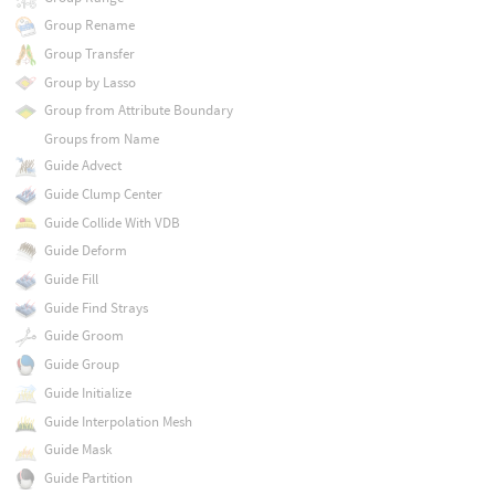
Group Rename
Group Transfer
Group by Lasso
Group from Attribute Boundary
Groups from Name
Guide Advect
Guide Clump Center
Guide Collide With VDB
Guide Deform
Guide Fill
Guide Find Strays
Guide Groom
Guide Group
Guide Initialize
Guide Interpolation Mesh
Guide Mask
Guide Partition