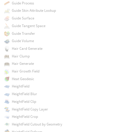
Guide Process
Guide Skin Attribute Lookup
Guide Surface
Guide Tangent Space
Guide Transfer
Guide Volume
Hair Card Generate
Hair Clump
Hair Generate
Hair Growth Field
Heat Geodesic
HeightField
HeightField Blur
HeightField Clip
HeightField Copy Layer
HeightField Crop
HeightField Cutout by Geometry
HeightField Deform