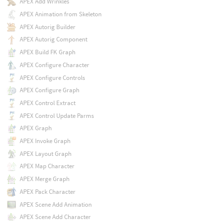
APEX Add Wrinkles
APEX Animation from Skeleton
APEX Autorig Builder
APEX Autorig Component
APEX Build FK Graph
APEX Configure Character
APEX Configure Controls
APEX Configure Graph
APEX Control Extract
APEX Control Update Parms
APEX Graph
APEX Invoke Graph
APEX Layout Graph
APEX Map Character
APEX Merge Graph
APEX Pack Character
APEX Scene Add Animation
APEX Scene Add Character