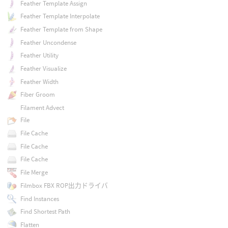
Feather Template Assign
Feather Template Interpolate
Feather Template from Shape
Feather Uncondense
Feather Utility
Feather Visualize
Feather Width
Fiber Groom
Filament Advect
File
File Cache
File Cache
File Cache
File Merge
Filmbox FBX ROP出力ドライバ
Find Instances
Find Shortest Path
Flatten