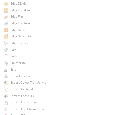
Edge Divide
Edge Equalize
Edge Flip
Edge Fracture
Edge Relax
Edge Straighten
Edge Transport
Edit
Ends
Enumerate
Error
Exploded View
Export Object Transforms
Extract Centroid
Extract Contours
Extract Locomotion
Extract Point from Curve