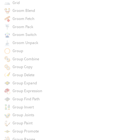
Grid
Groom Blend
Groom Fetch
Groom Pack
Groom Switch
Groom Unpack
Group
Group Combine
Group Copy
Group Delete
Group Expand
Group Expression
Group Find Path
Group Invert
Group Joints
Group Paint
Group Promote
Group Range