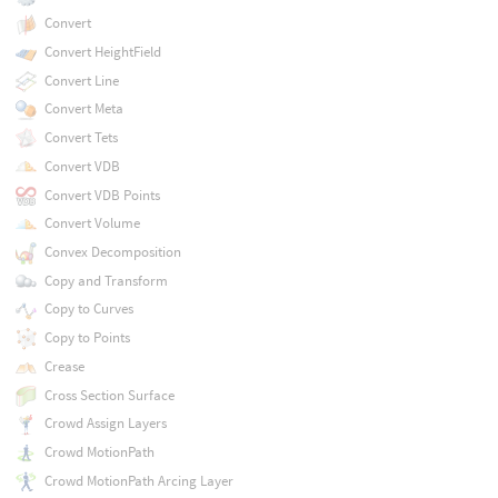
Convert
Convert HeightField
Convert Line
Convert Meta
Convert Tets
Convert VDB
Convert VDB Points
Convert Volume
Convex Decomposition
Copy and Transform
Copy to Curves
Copy to Points
Crease
Cross Section Surface
Crowd Assign Layers
Crowd MotionPath
Crowd MotionPath Arcing Layer