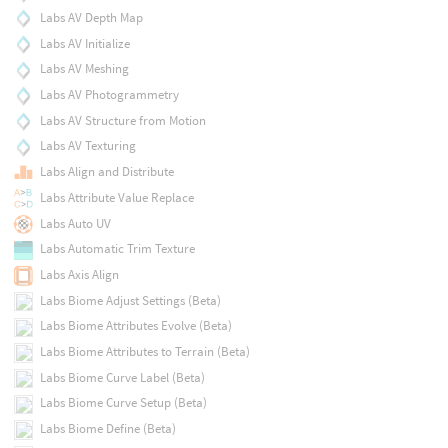
Labs AV Depth Map
Labs AV Initialize
Labs AV Meshing
Labs AV Photogrammetry
Labs AV Structure from Motion
Labs AV Texturing
Labs Align and Distribute
Labs Attribute Value Replace
Labs Auto UV
Labs Automatic Trim Texture
Labs Axis Align
Labs Biome Adjust Settings (Beta)
Labs Biome Attributes Evolve (Beta)
Labs Biome Attributes to Terrain (Beta)
Labs Biome Curve Label (Beta)
Labs Biome Curve Setup (Beta)
Labs Biome Define (Beta)