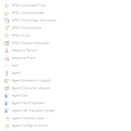
APEX Scene Add Prop
APEX Scene Animate
APEX Scene Copy Animation
APEX Scene Invoke
APEX Script
APEX Unpack Character
Adapt to Terrain
Adaptive Prune
Add
Agent
Agent Animation Unpack
Agent Character Unpack
Agent Clip
Agent Clip Properties
Agent Clip Transition Graph
Agent Collision Layer
Agent Configure Joints