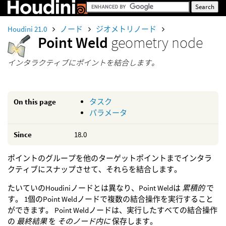
Houdini 21.0
ノード
ジオメトリノード
Point Weld
geometry node
インタラクティブにポイントを結合します。
On this page
タスク
パラメータ
Since
18.0
ポイントのグループを他のターゲットポイントまでインタラ
クティブにスナップさせて、それらを結合します。
たいていのHoudiniノードとは異なり、Point Weldは
累積的
で
す。 1個のPoint Weldノードで複数の結合操作を実行すること
ができます。 Point Weldノードは、実行したすべての結合操作
の
最終結果
を
そのノード内に
保存します。