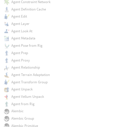
Agent Constraint Network
Agent Definition Cache
Agent Edit
Agent Layer
Agent Look At
Agent Metadata
Agent Pose from Rig
Agent Prep
Agent Proxy
Agent Relationship
Agent Terrain Adaptation
Agent Transform Group
Agent Unpack
Agent Vellum Unpack
Agent from Rig
Alembic
Alembic Group
Alembic Primitive