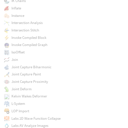
IK Chains
Inflate
Instance
Intersection Analysis
Intersection Stitch
Invoke Compiled Block
Invoke Compiled Graph
IsoOffset
Join
Joint Capture Biharmonic
Joint Capture Paint
Joint Capture Proximity
Joint Deform
Kelvin Wakes Deformer
L-System
LOP Import
Labs 2D Wave Function Collapse
Labs AV Analyze Images