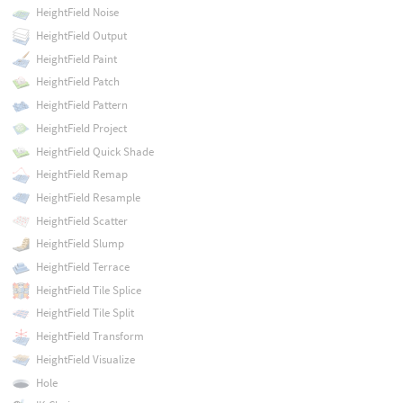
HeightField Noise
HeightField Output
HeightField Paint
HeightField Patch
HeightField Pattern
HeightField Project
HeightField Quick Shade
HeightField Remap
HeightField Resample
HeightField Scatter
HeightField Slump
HeightField Terrace
HeightField Tile Splice
HeightField Tile Split
HeightField Transform
HeightField Visualize
Hole