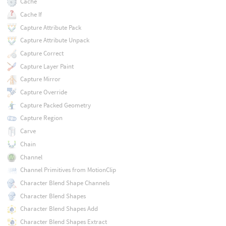
Cache
Cache If
Capture Attribute Pack
Capture Attribute Unpack
Capture Correct
Capture Layer Paint
Capture Mirror
Capture Override
Capture Packed Geometry
Capture Region
Carve
Chain
Channel
Channel Primitives from MotionClip
Character Blend Shape Channels
Character Blend Shapes
Character Blend Shapes Add
Character Blend Shapes Extract