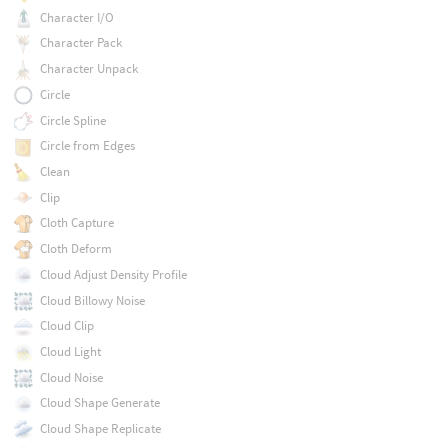
Character I/O
Character Pack
Character Unpack
Circle
Circle Spline
Circle from Edges
Clean
Clip
Cloth Capture
Cloth Deform
Cloud Adjust Density Profile
Cloud Billowy Noise
Cloud Clip
Cloud Light
Cloud Noise
Cloud Shape Generate
Cloud Shape Replicate