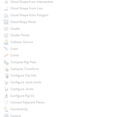
Cloud Shape from Intersection
Cloud Shape from Line
Cloud Shape from Polygon
Cloud Wispy Noise
Cluster
Cluster Points
Collision Source
Color
Comb
Compute Rig Pose
Compute Transform
Configure Clip Info
Configure Joint Limits
Configure Joints
Configure Rig Vis
Connect Adjacent Pieces
Connectivity
Control