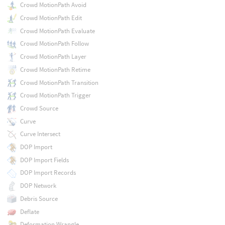
Crowd MotionPath Avoid
Crowd MotionPath Edit
Crowd MotionPath Evaluate
Crowd MotionPath Follow
Crowd MotionPath Layer
Crowd MotionPath Retime
Crowd MotionPath Transition
Crowd MotionPath Trigger
Crowd Source
Curve
Curve Intersect
DOP Import
DOP Import Fields
DOP Import Records
DOP Network
Debris Source
Deflate
Deformation Wrangle