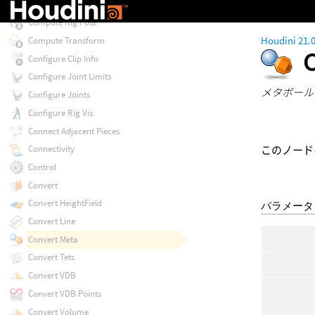
Comb
Compute Rig Pose
Houdini 21.
Compute Transform
Configure Clip Info
Configure Joint Limits
メタボール
Configure Joints
Configure Rig Vis
Connect Adjacent Pieces
Connectivity
このノード
Control
Convert
Convert HeightField
パラメータ
Convert Line
Convert Meta
Convert Tets
Convert VDB
Convert VDB Points
Convert Volume