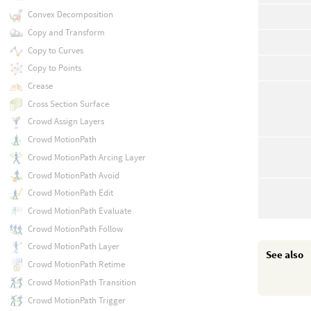
Convex Decomposition
Copy and Transform
Copy to Curves
Copy to Points
Crease
Cross Section Surface
Crowd Assign Layers
Crowd MotionPath
Crowd MotionPath Arcing Layer
Crowd MotionPath Avoid
Crowd MotionPath Edit
Crowd MotionPath Evaluate
Crowd MotionPath Follow
Crowd MotionPath Layer
See also
Crowd MotionPath Retime
Crowd MotionPath Transition
Crowd MotionPath Trigger