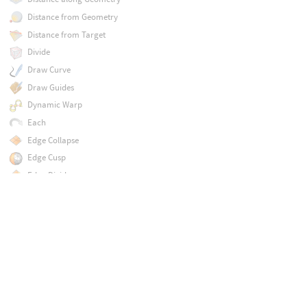
Distance from Geometry
Distance from Target
Divide
Draw Curve
Draw Guides
Dynamic Warp
Each
Edge Collapse
Edge Cusp
Edge Divide
Edge Equalize
Edge Flip
Edge Fracture
Edge Relax
Edge Straighten
Edge Transport
Edit