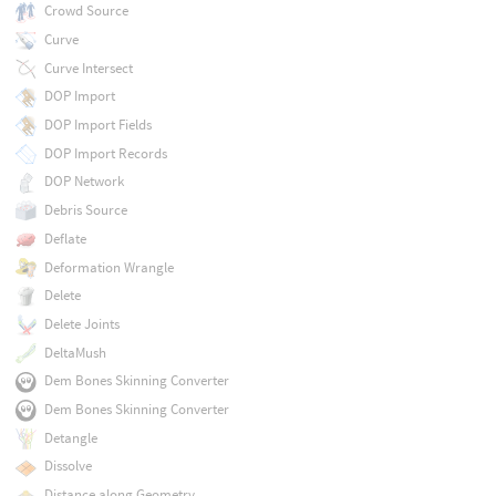
Crowd Source
Curve
Curve Intersect
DOP Import
DOP Import Fields
DOP Import Records
DOP Network
Debris Source
Deflate
Deformation Wrangle
Delete
Delete Joints
DeltaMush
Dem Bones Skinning Converter
Dem Bones Skinning Converter
Detangle
Dissolve
Distance along Geometry