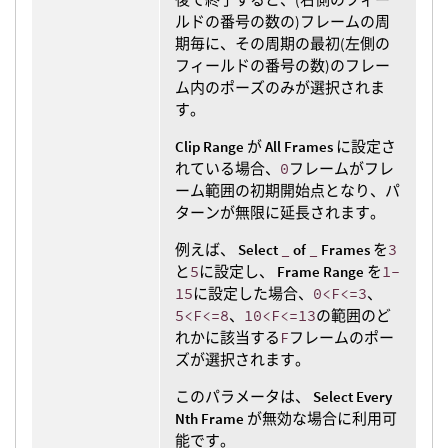
ルドの番号の数の)フレームの周
期毎に、その周期の最初(左側の
フィールドの番号の数)のフレー
ム内のポーズのみが選択されま
す。
Clip Range
が
All Frames
に設定さ
れている場合、
0
フレームがフレ
ーム範囲の初期開始点となり、パ
ターンが無限に延長されます。
例えば、
Select
_
of
_
Frames
を
3
と
5
に設定し、
Frame Range
を
1-
15
に設定した場合、
0<F<=3
、
5<F<=8
、
10<F<=13
の範囲のど
れかに該当する
F
フレームのポー
ズが選択されます。
このパラメータは、
Select Every
Nth Frame
が無効な場合に利用可
能です。