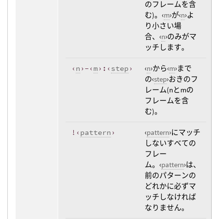
のフレームを含
む)。‹
m
›が‹
n
›よ
り小さい場
合、‹
n
›のみがマ
ッチします。
‹
n
›-‹
m
›:‹
step
›
‹
n
›から‹
m
›まで
の‹
step
›おきのフ
レーム(nとmの
フレームを含
む)。
!‹
pattern
›
‹
pattern
›にマッチ
しないすべての
フレー
ム。‹
pattern
›は、
前のパターンの
どれかに必ずマ
ッチしなければ
なりません。