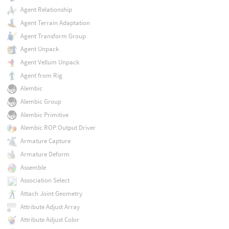
Agent Relationship
Agent Terrain Adaptation
Agent Transform Group
Agent Unpack
Agent Vellum Unpack
Agent from Rig
Alembic
Alembic Group
Alembic Primitive
Alembic ROP Output Driver
Armature Capture
Armature Deform
Assemble
Association Select
Attach Joint Geometry
Attribute Adjust Array
Attribute Adjust Color