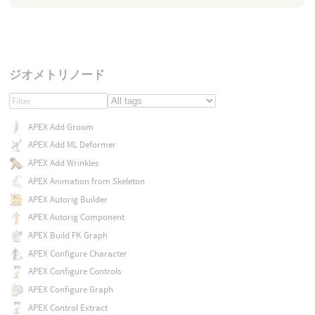
ジオメトリノード
APEX Add Groom
APEX Add ML Deformer
APEX Add Wrinkles
APEX Animation from Skeleton
APEX Autorig Builder
APEX Autorig Component
APEX Build FK Graph
APEX Configure Character
APEX Configure Controls
APEX Configure Graph
APEX Control Extract