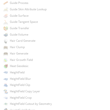
Guide Process
Guide Skin Attribute Lookup
Guide Surface
Guide Tangent Space
Guide Transfer
Guide Volume
Hair Card Generate
Hair Clump
Hair Generate
Hair Growth Field
Heat Geodesic
HeightField
HeightField Blur
HeightField Clip
HeightField Copy Layer
HeightField Crop
HeightField Cutout by Geometry