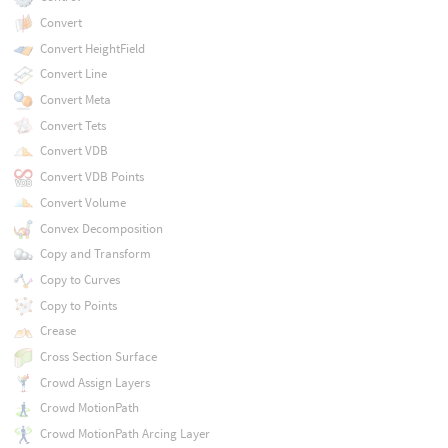
Convert
Convert HeightField
Convert Line
Convert Meta
Convert Tets
Convert VDB
Convert VDB Points
Convert Volume
Convex Decomposition
Copy and Transform
Copy to Curves
Copy to Points
Crease
Cross Section Surface
Crowd Assign Layers
Crowd MotionPath
Crowd MotionPath Arcing Layer