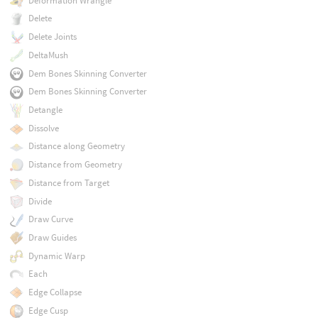
Deformation Wrangle
Delete
Delete Joints
DeltaMush
Dem Bones Skinning Converter
Dem Bones Skinning Converter
Detangle
Dissolve
Distance along Geometry
Distance from Geometry
Distance from Target
Divide
Draw Curve
Draw Guides
Dynamic Warp
Each
Edge Collapse
Edge Cusp