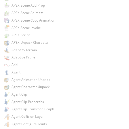
APEX Scene Add Prop
APEX Scene Animate
APEX Scene Copy Animation
APEX Scene Invoke
APEX Script
APEX Unpack Character
Adapt to Terrain
Adaptive Prune
Add
Agent
Agent Animation Unpack
Agent Character Unpack
Agent Clip
Agent Clip Properties
Agent Clip Transition Graph
Agent Collision Layer
Agent Configure Joints