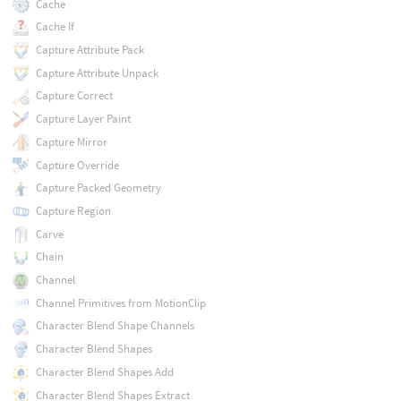
Cache
Cache If
Capture Attribute Pack
Capture Attribute Unpack
Capture Correct
Capture Layer Paint
Capture Mirror
Capture Override
Capture Packed Geometry
Capture Region
Carve
Chain
Channel
Channel Primitives from MotionClip
Character Blend Shape Channels
Character Blend Shapes
Character Blend Shapes Add
Character Blend Shapes Extract