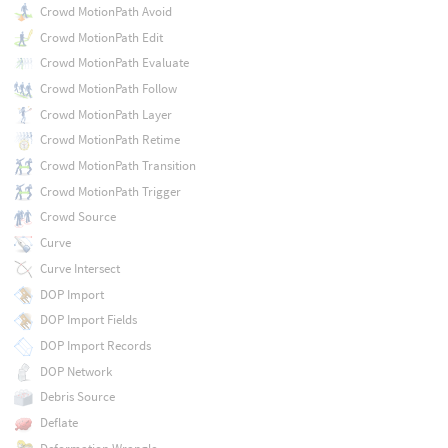
Crowd MotionPath Avoid
Crowd MotionPath Edit
Crowd MotionPath Evaluate
Crowd MotionPath Follow
Crowd MotionPath Layer
Crowd MotionPath Retime
Crowd MotionPath Transition
Crowd MotionPath Trigger
Crowd Source
Curve
Curve Intersect
DOP Import
DOP Import Fields
DOP Import Records
DOP Network
Debris Source
Deflate