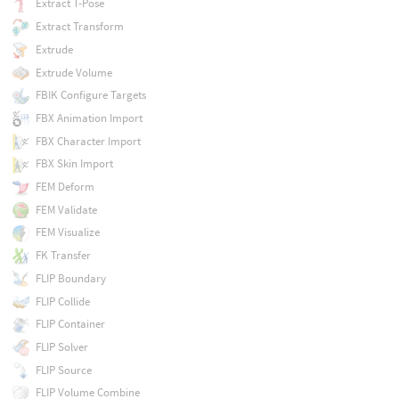
Extract T-Pose
Extract Transform
Extrude
Extrude Volume
FBIK Configure Targets
FBX Animation Import
FBX Character Import
FBX Skin Import
FEM Deform
FEM Validate
FEM Visualize
FK Transfer
FLIP Boundary
FLIP Collide
FLIP Container
FLIP Solver
FLIP Source
FLIP Volume Combine