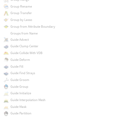
Group Rename
Group Transfer
Group by Lasso
Group from Attribute Boundary
Groups from Name
Guide Advect
Guide Clump Center
Guide Collide With VDB
Guide Deform
Guide Fill
Guide Find Strays
Guide Groom
Guide Group
Guide Initialize
Guide Interpolation Mesh
Guide Mask
Guide Partition