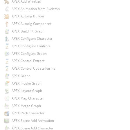
APEX Add Wrinkles
APEX Animation from Skeleton
APEX Autorig Builder
APEX Autorig Component
APEX Build FK Graph
APEX Configure Character
APEX Configure Controls
APEX Configure Graph
APEX Control Extract
APEX Control Update Parms
APEX Graph
APEX Invoke Graph
APEX Layout Graph
APEX Map Character
APEX Merge Graph
APEX Pack Character
APEX Scene Add Animation
APEX Scene Add Character