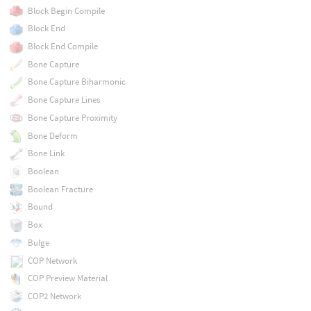
Block Begin Compile
Block End
Block End Compile
Bone Capture
Bone Capture Biharmonic
Bone Capture Lines
Bone Capture Proximity
Bone Deform
Bone Link
Boolean
Boolean Fracture
Bound
Box
Bulge
COP Network
COP Preview Material
COP2 Network