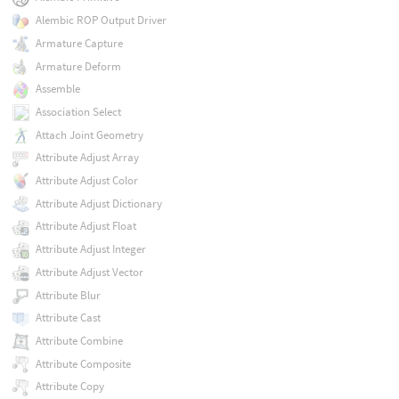
Alembic ROP Output Driver
Armature Capture
Armature Deform
Assemble
Association Select
Attach Joint Geometry
Attribute Adjust Array
Attribute Adjust Color
Attribute Adjust Dictionary
Attribute Adjust Float
Attribute Adjust Integer
Attribute Adjust Vector
Attribute Blur
Attribute Cast
Attribute Combine
Attribute Composite
Attribute Copy