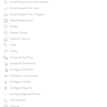
Cloud Shape from Intersection
Cloud Shape from Line
Cloud Shape from Polygon
Cloud Wispy Noise
Cluster
Cluster Points
Collision Source
Color
Comb
Compute Rig Pose
Compute Transform
Configure Clip Info
Configure Joint Limits
Configure Joints
Configure Rig Vis
Connect Adjacent Pieces
Connectivity
Control