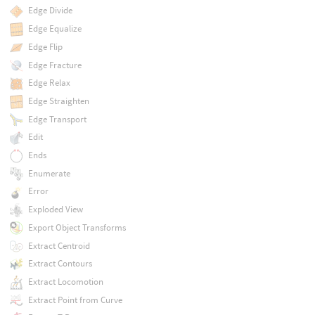
Edge Divide
Edge Equalize
Edge Flip
Edge Fracture
Edge Relax
Edge Straighten
Edge Transport
Edit
Ends
Enumerate
Error
Exploded View
Export Object Transforms
Extract Centroid
Extract Contours
Extract Locomotion
Extract Point from Curve