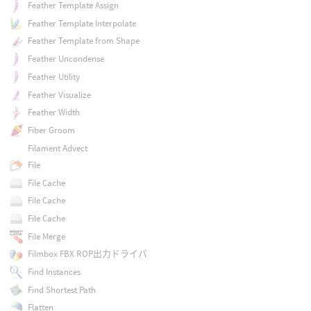
Feather Template Assign
Feather Template Interpolate
Feather Template from Shape
Feather Uncondense
Feather Utility
Feather Visualize
Feather Width
Fiber Groom
Filament Advect
File
File Cache
File Cache
File Cache
File Merge
Filmbox FBX ROP出力ドライバ
Find Instances
Find Shortest Path
Flatten