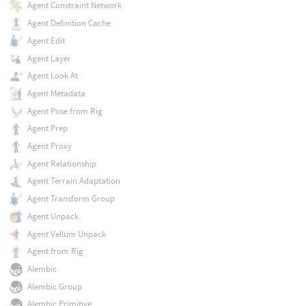
Agent Constraint Network
Agent Definition Cache
Agent Edit
Agent Layer
Agent Look At
Agent Metadata
Agent Pose from Rig
Agent Prep
Agent Proxy
Agent Relationship
Agent Terrain Adaptation
Agent Transform Group
Agent Unpack
Agent Vellum Unpack
Agent from Rig
Alembic
Alembic Group
Alembic Primitive