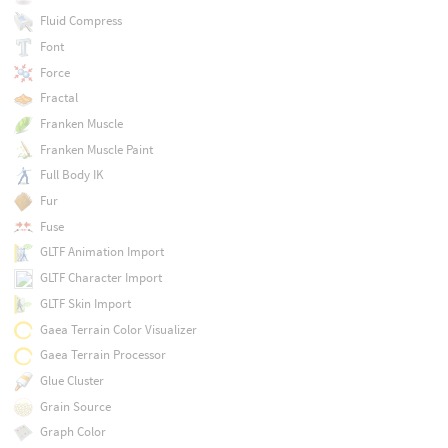
Fluid Compress
Font
Force
Fractal
Franken Muscle
Franken Muscle Paint
Full Body IK
Fur
Fuse
GLTF Animation Import
GLTF Character Import
GLTF Skin Import
Gaea Terrain Color Visualizer
Gaea Terrain Processor
Glue Cluster
Grain Source
Graph Color