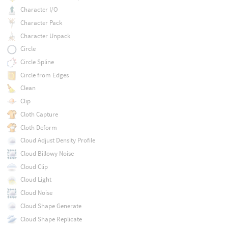
Character I/O
Character Pack
Character Unpack
Circle
Circle Spline
Circle from Edges
Clean
Clip
Cloth Capture
Cloth Deform
Cloud Adjust Density Profile
Cloud Billowy Noise
Cloud Clip
Cloud Light
Cloud Noise
Cloud Shape Generate
Cloud Shape Replicate