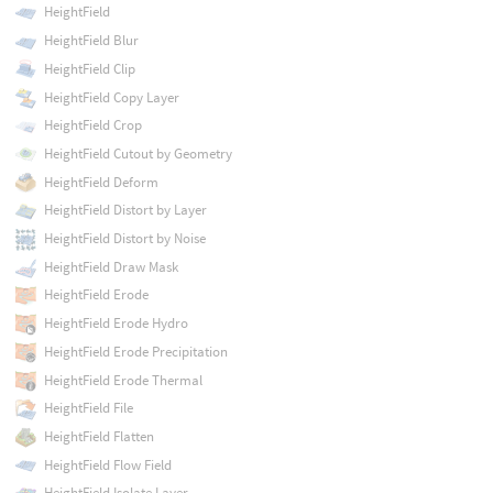
HeightField
HeightField Blur
HeightField Clip
HeightField Copy Layer
HeightField Crop
HeightField Cutout by Geometry
HeightField Deform
HeightField Distort by Layer
HeightField Distort by Noise
HeightField Draw Mask
HeightField Erode
HeightField Erode Hydro
HeightField Erode Precipitation
HeightField Erode Thermal
HeightField File
HeightField Flatten
HeightField Flow Field
HeightField Isolate Layer