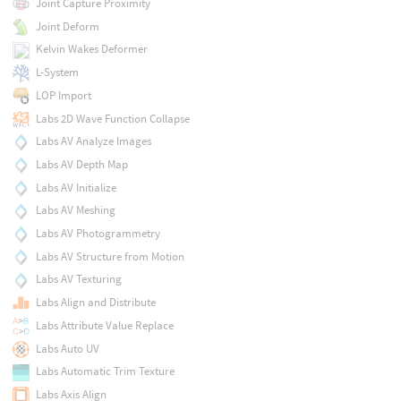
Joint Capture Proximity
Joint Deform
Kelvin Wakes Deformer
L-System
LOP Import
Labs 2D Wave Function Collapse
Labs AV Analyze Images
Labs AV Depth Map
Labs AV Initialize
Labs AV Meshing
Labs AV Photogrammetry
Labs AV Structure from Motion
Labs AV Texturing
Labs Align and Distribute
Labs Attribute Value Replace
Labs Auto UV
Labs Automatic Trim Texture
Labs Axis Align