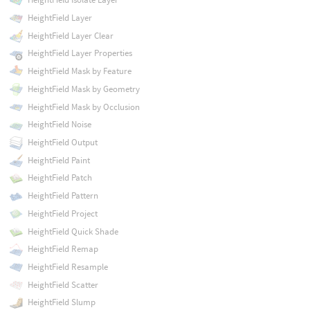
HeightField Layer
HeightField Layer Clear
HeightField Layer Properties
HeightField Mask by Feature
HeightField Mask by Geometry
HeightField Mask by Occlusion
HeightField Noise
HeightField Output
HeightField Paint
HeightField Patch
HeightField Pattern
HeightField Project
HeightField Quick Shade
HeightField Remap
HeightField Resample
HeightField Scatter
HeightField Slump