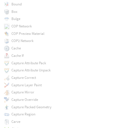
Bound
Box
Bulge
COP Network
COP Preview Material
COP2 Network
Cache
Cache If
Capture Attribute Pack
Capture Attribute Unpack
Capture Correct
Capture Layer Paint
Capture Mirror
Capture Override
Capture Packed Geometry
Capture Region
Carve