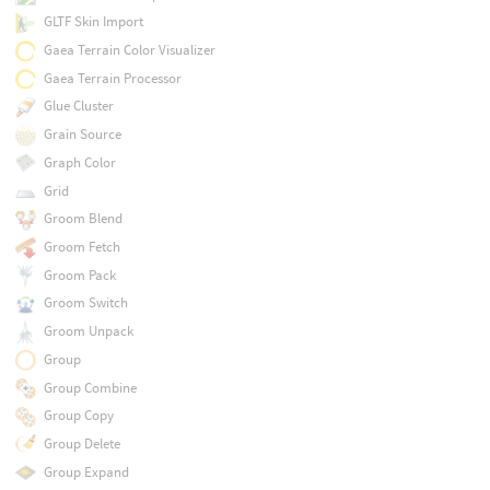
GLTF Skin Import
Gaea Terrain Color Visualizer
Gaea Terrain Processor
Glue Cluster
Grain Source
Graph Color
Grid
Groom Blend
Groom Fetch
Groom Pack
Groom Switch
Groom Unpack
Group
Group Combine
Group Copy
Group Delete
Group Expand