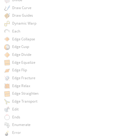
Draw Curve
Draw Guides
Dynamic Warp
Each
Edge Collapse
Edge Cusp
Edge Divide
Edge Equalize
Edge Flip
Edge Fracture
Edge Relax
Edge Straighten
Edge Transport
Edit
Ends
Enumerate
Error