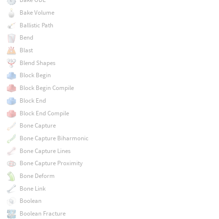
Bake Volume
Ballistic Path
Bend
Blast
Blend Shapes
Block Begin
Block Begin Compile
Block End
Block End Compile
Bone Capture
Bone Capture Biharmonic
Bone Capture Lines
Bone Capture Proximity
Bone Deform
Bone Link
Boolean
Boolean Fracture