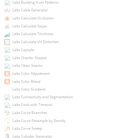
Labs Building from Patterns
Labs Cable Generator
Labs Calculate Occlusion
Labs Calculate Slope
Labs Calculate Thickness
Labs Calculate UV Distortion
Labs Capsule
Labs Chaotic Shapes
Labs Clean Seams
Labs Color Adjustment
Labs Color Blend
Labs Color Gradient
Labs Connectivity and Segmentation
Labs Cook with Timeout
Labs Curve Branches
Labs Curve Resample by Density
Labs Curve Sweep
Labs Cylinder Generator