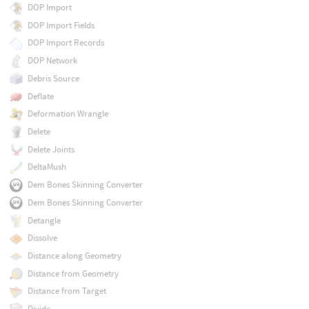
DOP Import
DOP Import Fields
DOP Import Records
DOP Network
Debris Source
Deflate
Deformation Wrangle
Delete
Delete Joints
DeltaMush
Dem Bones Skinning Converter
Dem Bones Skinning Converter
Detangle
Dissolve
Distance along Geometry
Distance from Geometry
Distance from Target
Divide