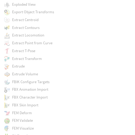
Exploded View
Export Object Transforms
Extract Centroid
Extract Contours
Extract Locomotion
Extract Point from Curve
Extract T-Pose
Extract Transform
Extrude
Extrude Volume
FBIK Configure Targets
FBX Animation Import
FBX Character Import
FBX Skin Import
FEM Deform
FEM Validate
FEM Visualize