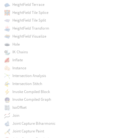
HeightField Terrace
HeightField Tile Splice
HeightField Tile Split
HeightField Transform
HeightField Visualize
Hole
IK Chains
Inflate
Instance
Intersection Analysis
Intersection Stitch
Invoke Compiled Block
Invoke Compiled Graph
IsoOffset
Join
Joint Capture Biharmonic
Joint Capture Paint