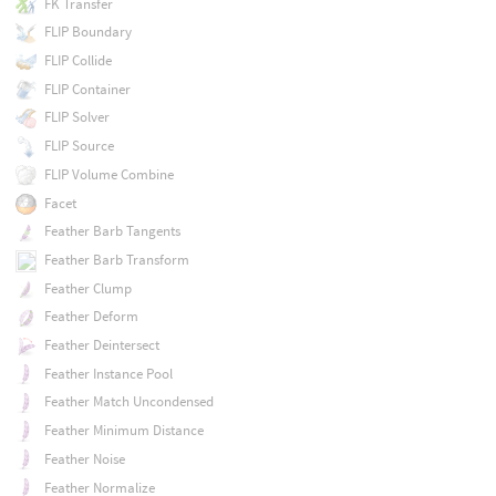
FK Transfer
FLIP Boundary
FLIP Collide
FLIP Container
FLIP Solver
FLIP Source
FLIP Volume Combine
Facet
Feather Barb Tangents
Feather Barb Transform
Feather Clump
Feather Deform
Feather Deintersect
Feather Instance Pool
Feather Match Uncondensed
Feather Minimum Distance
Feather Noise
Feather Normalize