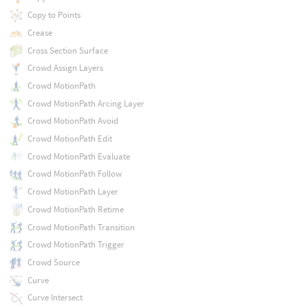
Copy to Points
Crease
Cross Section Surface
Crowd Assign Layers
Crowd MotionPath
Crowd MotionPath Arcing Layer
Crowd MotionPath Avoid
Crowd MotionPath Edit
Crowd MotionPath Evaluate
Crowd MotionPath Follow
Crowd MotionPath Layer
Crowd MotionPath Retime
Crowd MotionPath Transition
Crowd MotionPath Trigger
Crowd Source
Curve
Curve Intersect