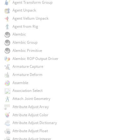
Agent Transform Group
Agent Unpack
Agent Vellum Unpack
Agent from Rig
Alembic
Alembic Group
Alembic Primitive
Alembic ROP Output Driver
Armature Capture
Armature Deform
Assemble
Association Select
Attach Joint Geometry
Attribute Adjust Array
Attribute Adjust Color
Attribute Adjust Dictionary
Attribute Adjust Float
Attribute Adjust Integer