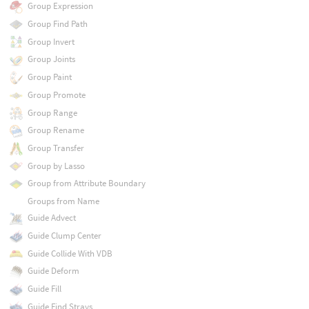
Group Expression
Group Find Path
Group Invert
Group Joints
Group Paint
Group Promote
Group Range
Group Rename
Group Transfer
Group by Lasso
Group from Attribute Boundary
Groups from Name
Guide Advect
Guide Clump Center
Guide Collide With VDB
Guide Deform
Guide Fill
Guide Find Strays