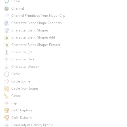
Chain
Channel
Channel Primitives from MotionClip
Character Blend Shape Channels
Character Blend Shapes
Character Blend Shapes Add
Character Blend Shapes Extract
Character I/O
Character Pack
Character Unpack
Circle
Circle Spline
Circle from Edges
Clean
Clip
Cloth Capture
Cloth Deform
Cloud Adjust Density Profile