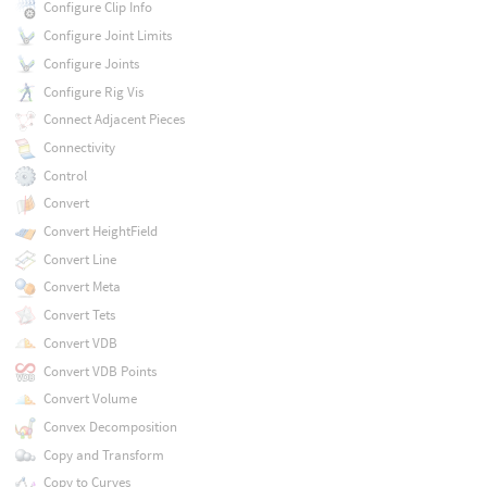
Configure Clip Info
Configure Joint Limits
Configure Joints
Configure Rig Vis
Connect Adjacent Pieces
Connectivity
Control
Convert
Convert HeightField
Convert Line
Convert Meta
Convert Tets
Convert VDB
Convert VDB Points
Convert Volume
Convex Decomposition
Copy and Transform
Copy to Curves