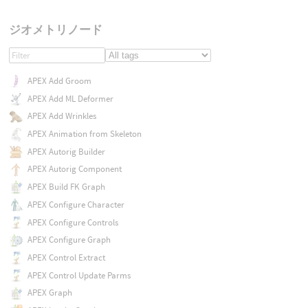
ジオメトリノード
APEX Add Groom
APEX Add ML Deformer
APEX Add Wrinkles
APEX Animation from Skeleton
APEX Autorig Builder
APEX Autorig Component
APEX Build FK Graph
APEX Configure Character
APEX Configure Controls
APEX Configure Graph
APEX Control Extract
APEX Control Update Parms
APEX Graph