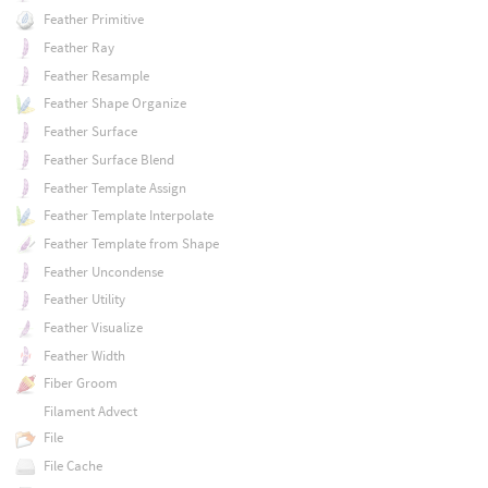
Feather Primitive
Feather Ray
Feather Resample
Feather Shape Organize
Feather Surface
Feather Surface Blend
Feather Template Assign
Feather Template Interpolate
Feather Template from Shape
Feather Uncondense
Feather Utility
Feather Visualize
Feather Width
Fiber Groom
Filament Advect
File
File Cache