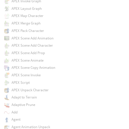
APEX Invoke Graph
APEX Layout Graph
APEX Map Character
APEX Merge Graph
APEX Pack Character
APEX Scene Add Animation
APEX Scene Add Character
APEX Scene Add Prop
APEX Scene Animate
APEX Scene Copy Animation
APEX Scene Invoke
APEX Script
APEX Unpack Character
Adapt to Terrain
Adaptive Prune
Add
Agent
Agent Animation Unpack