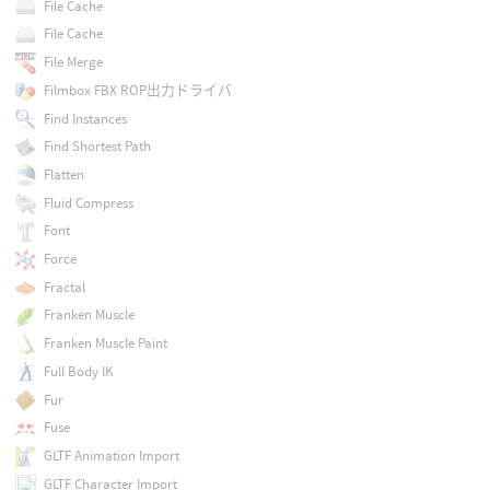
File Cache
File Cache
File Merge
Filmbox FBX ROP出力ドライバ
Find Instances
Find Shortest Path
Flatten
Fluid Compress
Font
Force
Fractal
Franken Muscle
Franken Muscle Paint
Full Body IK
Fur
Fuse
GLTF Animation Import
GLTF Character Import