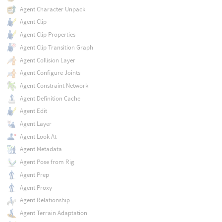
Agent Character Unpack
Agent Clip
Agent Clip Properties
Agent Clip Transition Graph
Agent Collision Layer
Agent Configure Joints
Agent Constraint Network
Agent Definition Cache
Agent Edit
Agent Layer
Agent Look At
Agent Metadata
Agent Pose from Rig
Agent Prep
Agent Proxy
Agent Relationship
Agent Terrain Adaptation