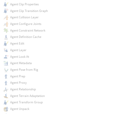
Agent Clip Properties
Agent Clip Transition Graph
Agent Collision Layer
Agent Configure Joints
Agent Constraint Network
Agent Definition Cache
Agent Edit
Agent Layer
Agent Look At
Agent Metadata
Agent Pose from Rig
Agent Prep
Agent Proxy
Agent Relationship
Agent Terrain Adaptation
Agent Transform Group
Agent Unpack