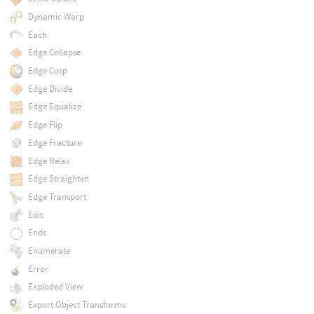
Dynamic Warp
Each
Edge Collapse
Edge Cusp
Edge Divide
Edge Equalize
Edge Flip
Edge Fracture
Edge Relax
Edge Straighten
Edge Transport
Edit
Ends
Enumerate
Error
Exploded View
Export Object Transforms