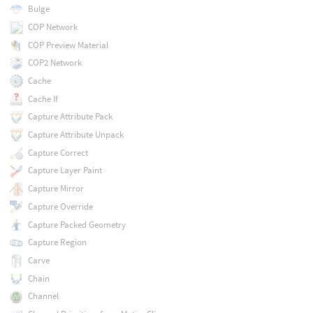
Bulge
COP Network
COP Preview Material
COP2 Network
Cache
Cache If
Capture Attribute Pack
Capture Attribute Unpack
Capture Correct
Capture Layer Paint
Capture Mirror
Capture Override
Capture Packed Geometry
Capture Region
Carve
Chain
Channel