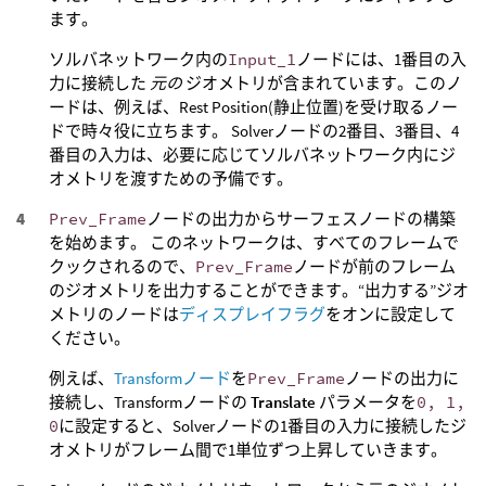
ます。
ソルバネットワーク内の
Input_1
ノードには、1番目の入
力に接続した
元の
ジオメトリが含まれています。このノ
ードは、例えば、Rest Position(静止位置)を受け取るノー
ドで時々役に立ちます。 Solverノードの2番目、3番目、4
番目の入力は、必要に応じてソルバネットワーク内にジ
オメトリを渡すための予備です。
Prev_Frame
ノードの出力からサーフェスノードの構築
を始めます。 このネットワークは、すべてのフレームで
クックされるので、
Prev_Frame
ノードが前のフレーム
のジオメトリを出力することができます。“出力する”ジオ
メトリのノードは
ディスプレイフラグ
をオンに設定して
ください。
例えば、
Transformノード
を
Prev_Frame
ノードの出力に
接続し、Transformノードの
Translate
パラメータを
0, 1,
0
に設定すると、Solverノードの1番目の入力に接続したジ
オメトリがフレーム間で1単位ずつ上昇していきます。