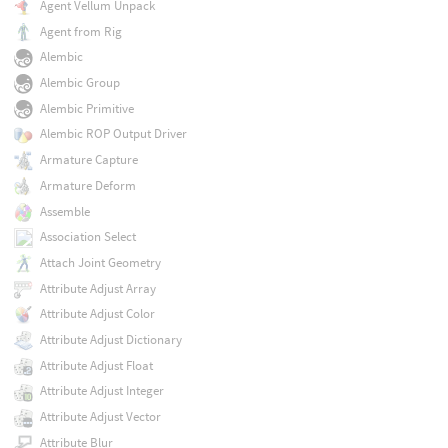
Agent Vellum Unpack
Agent from Rig
Alembic
Alembic Group
Alembic Primitive
Alembic ROP Output Driver
Armature Capture
Armature Deform
Assemble
Association Select
Attach Joint Geometry
Attribute Adjust Array
Attribute Adjust Color
Attribute Adjust Dictionary
Attribute Adjust Float
Attribute Adjust Integer
Attribute Adjust Vector
Attribute Blur