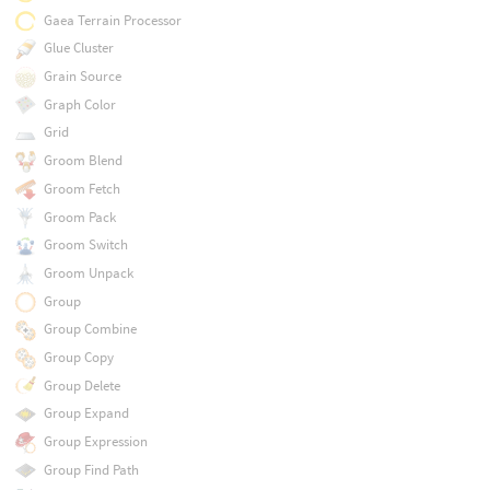
Gaea Terrain Processor
Glue Cluster
Grain Source
Graph Color
Grid
Groom Blend
Groom Fetch
Groom Pack
Groom Switch
Groom Unpack
Group
Group Combine
Group Copy
Group Delete
Group Expand
Group Expression
Group Find Path