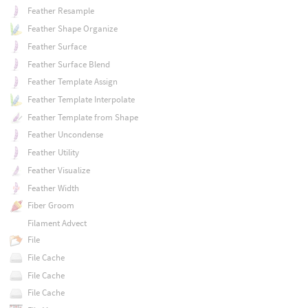
Feather Resample
Feather Shape Organize
Feather Surface
Feather Surface Blend
Feather Template Assign
Feather Template Interpolate
Feather Template from Shape
Feather Uncondense
Feather Utility
Feather Visualize
Feather Width
Fiber Groom
Filament Advect
File
File Cache
File Cache
File Cache