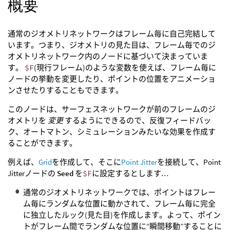
概要
通常のジオメトリネットワークはフレーム毎に自己完結して
います。つまり、ジオメトリの見た目は、フレーム毎でのジ
オメトリネットワーク内のノードに基づいて決まっていま
す。
$F
(現行フレーム)のような変数を使えば、フレーム毎に
ノードの挙動を変更したり、ポイントの位置をアニメーショ
ンさせたりすることもできます。
このノードは、サーフェスネットワークが前のフレームのジ
オメトリを
変更
するようにできるので、反復フィードバッ
ク、オートマトン、シミュレーションみたいな効果を作成す
ることができます。
例えば、
Grid
を作成して、そこに
Point Jitter
を接続して、Point
Jitterノードの
Seed
を
$F
に設定するとします…
通常のジオメトリネットワークでは、ポイントはフレー
ム毎にランダムな位置に動かされて、フレーム毎に完全
に独立したルック(見た目)を作成します。よって、ポイン
トがフレーム間でランダムな位置に“瞬間移動”することに