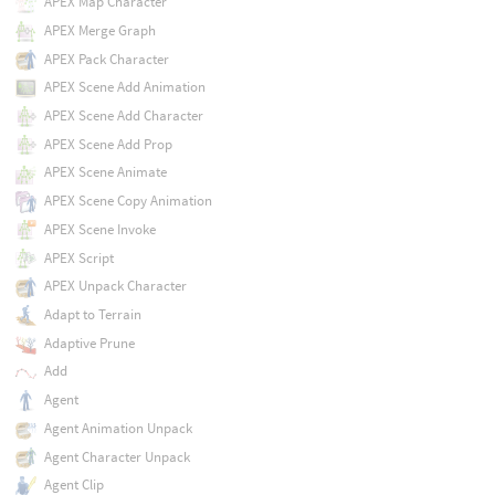
APEX Map Character
APEX Merge Graph
APEX Pack Character
APEX Scene Add Animation
APEX Scene Add Character
APEX Scene Add Prop
APEX Scene Animate
APEX Scene Copy Animation
APEX Scene Invoke
APEX Script
APEX Unpack Character
Adapt to Terrain
Adaptive Prune
Add
Agent
Agent Animation Unpack
Agent Character Unpack
Agent Clip