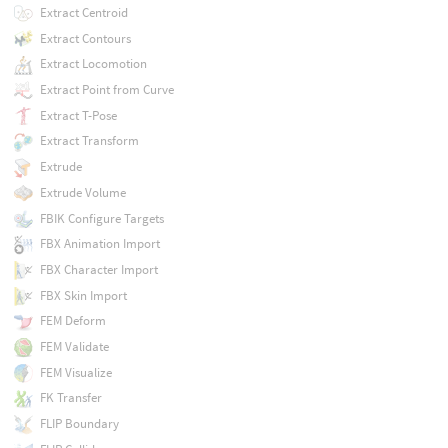
Extract Centroid
Extract Contours
Extract Locomotion
Extract Point from Curve
Extract T-Pose
Extract Transform
Extrude
Extrude Volume
FBIK Configure Targets
FBX Animation Import
FBX Character Import
FBX Skin Import
FEM Deform
FEM Validate
FEM Visualize
FK Transfer
FLIP Boundary