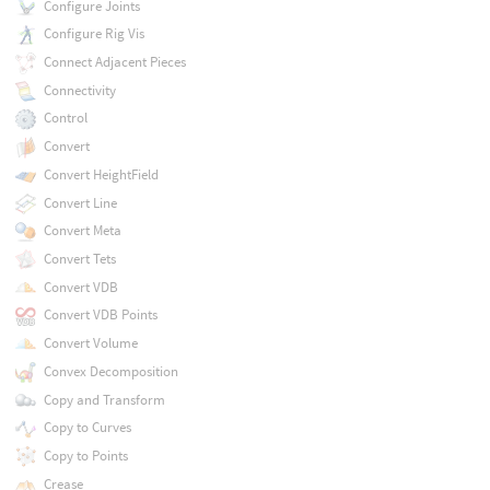
Configure Joints
Configure Rig Vis
Connect Adjacent Pieces
Connectivity
Control
Convert
Convert HeightField
Convert Line
Convert Meta
Convert Tets
Convert VDB
Convert VDB Points
Convert Volume
Convex Decomposition
Copy and Transform
Copy to Curves
Copy to Points
Crease