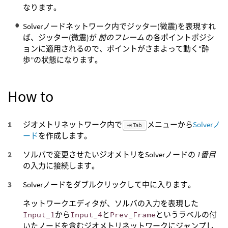
なります。
Solverノードネットワーク内でジッター(微震)を表現すれ
ば、ジッター(微震)が
前のフレーム
の各ポイントポジシ
ョンに適用されるので、ポイントがさまよって動く“酔
歩”の状態になります。
How to
ジオメトリネットワーク内で
メニューから
Solverノ
⇥ Tab
ード
を作成します。
ソルバで変更させたいジオメトリをSolverノードの
1番目
の入力に接続します。
Solverノードをダブルクリックして中に入ります。
ネットワークエディタが、ソルバの入力を表現した
Input_1
から
Input_4
と
Prev_Frame
というラベルの付
いたノードを含むジオメトリネットワークにジャンプし