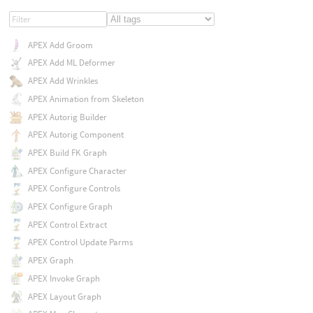
APEX Add Groom
APEX Add ML Deformer
APEX Add Wrinkles
APEX Animation from Skeleton
APEX Autorig Builder
APEX Autorig Component
APEX Build FK Graph
APEX Configure Character
APEX Configure Controls
APEX Configure Graph
APEX Control Extract
APEX Control Update Parms
APEX Graph
APEX Invoke Graph
APEX Layout Graph