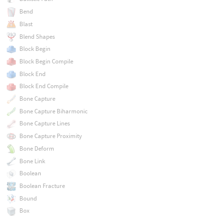
Bend
Blast
Blend Shapes
Block Begin
Block Begin Compile
Block End
Block End Compile
Bone Capture
Bone Capture Biharmonic
Bone Capture Lines
Bone Capture Proximity
Bone Deform
Bone Link
Boolean
Boolean Fracture
Bound
Box