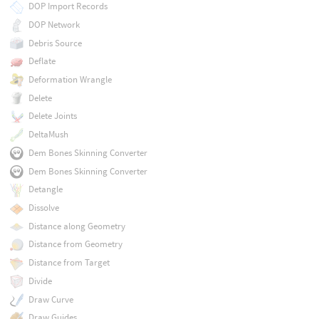
DOP Import Records
DOP Network
Debris Source
Deflate
Deformation Wrangle
Delete
Delete Joints
DeltaMush
Dem Bones Skinning Converter
Dem Bones Skinning Converter
Detangle
Dissolve
Distance along Geometry
Distance from Geometry
Distance from Target
Divide
Draw Curve
Draw Guides