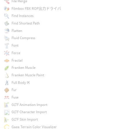
File Merge
Filmbox FBX ROP出力ドライバ
Find Instances
Find Shortest Path
Flatten
Fluid Compress
Font
Force
Fractal
Franken Muscle
Franken Muscle Paint
Full Body IK
Fur
Fuse
GLTF Animation Import
GLTF Character Import
GLTF Skin Import
Gaea Terrain Color Visualizer