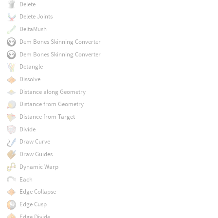
Delete
Delete Joints
DeltaMush
Dem Bones Skinning Converter
Dem Bones Skinning Converter
Detangle
Dissolve
Distance along Geometry
Distance from Geometry
Distance from Target
Divide
Draw Curve
Draw Guides
Dynamic Warp
Each
Edge Collapse
Edge Cusp
Edge Divide