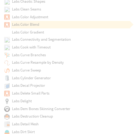
Labs Chaotic Shapes
Labs Clean Seams
Labs Color Adjustment
Labs Color Blend
Labs Color Gradient
Labs Connectivity and Segmentation
Labs Cook with Timeout
Labs Curve Branches
Labs Curve Resample by Density
Labs Curve Sweep
Labs Cylinder Generator
Labs Decal Projector
Labs Delete Small Parts
Labs Delight
Labs Dem Bones Skinning Converter
Labs Destruction Cleanup
Labs Detail Mesh
Labs Dirt Skirt