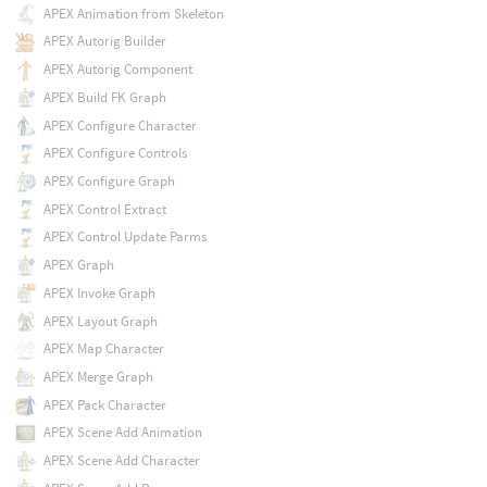
APEX Animation from Skeleton
APEX Autorig Builder
APEX Autorig Component
APEX Build FK Graph
APEX Configure Character
APEX Configure Controls
APEX Configure Graph
APEX Control Extract
APEX Control Update Parms
APEX Graph
APEX Invoke Graph
APEX Layout Graph
APEX Map Character
APEX Merge Graph
APEX Pack Character
APEX Scene Add Animation
APEX Scene Add Character