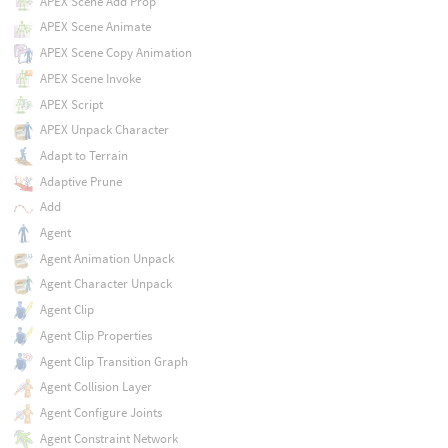
APEX Scene Add Prop
APEX Scene Animate
APEX Scene Copy Animation
APEX Scene Invoke
APEX Script
APEX Unpack Character
Adapt to Terrain
Adaptive Prune
Add
Agent
Agent Animation Unpack
Agent Character Unpack
Agent Clip
Agent Clip Properties
Agent Clip Transition Graph
Agent Collision Layer
Agent Configure Joints
Agent Constraint Network