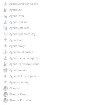
Agent Definition Cache
Agent Edit
Agent Layer
Agent Look At
Agent Metadata
Agent Pose from Rig
Agent Prep
Agent Proxy
Agent Relationship
Agent Terrain Adaptation
Agent Transform Group
Agent Unpack
Agent Vellum Unpack
Agent from Rig
Alembic
Alembic Group
Alembic Primitive