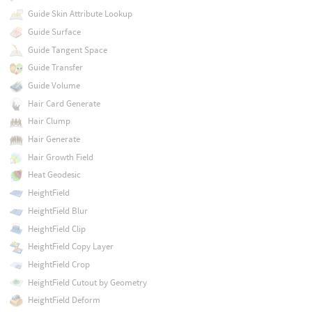
Guide Skin Attribute Lookup
Guide Surface
Guide Tangent Space
Guide Transfer
Guide Volume
Hair Card Generate
Hair Clump
Hair Generate
Hair Growth Field
Heat Geodesic
HeightField
HeightField Blur
HeightField Clip
HeightField Copy Layer
HeightField Crop
HeightField Cutout by Geometry
HeightField Deform