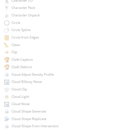
Character I/O
Character Pack
Character Unpack
Circle
Circle Spline
Circle from Edges
Clean
Clip
Cloth Capture
Cloth Deform
Cloud Adjust Density Profile
Cloud Billowy Noise
Cloud Clip
Cloud Light
Cloud Noise
Cloud Shape Generate
Cloud Shape Replicate
Cloud Shape from Intersection