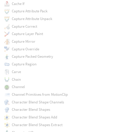
Cache If
Capture Attribute Pack
Capture Attribute Unpack
Capture Correct
Capture Layer Paint
Capture Mirror
Capture Override
Capture Packed Geometry
Capture Region
Carve
Chain
Channel
Channel Primitives from MotionClip
Character Blend Shape Channels
Character Blend Shapes
Character Blend Shapes Add
Character Blend Shapes Extract