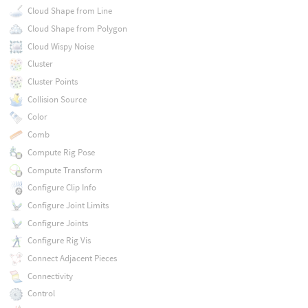
Cloud Shape from Line
Cloud Shape from Polygon
Cloud Wispy Noise
Cluster
Cluster Points
Collision Source
Color
Comb
Compute Rig Pose
Compute Transform
Configure Clip Info
Configure Joint Limits
Configure Joints
Configure Rig Vis
Connect Adjacent Pieces
Connectivity
Control