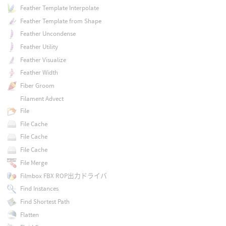
Feather Template Interpolate
Feather Template from Shape
Feather Uncondense
Feather Utility
Feather Visualize
Feather Width
Fiber Groom
Filament Advect
File
File Cache
File Cache
File Cache
File Merge
Filmbox FBX ROP出力ドライバ
Find Instances
Find Shortest Path
Flatten