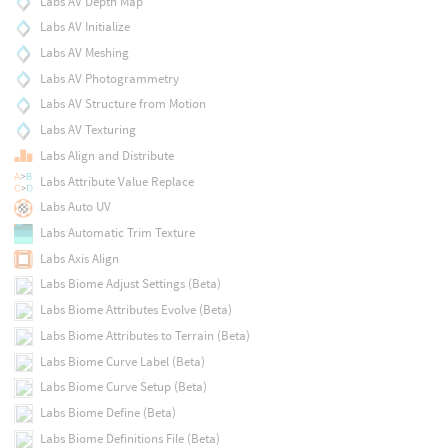
Labs AV Depth Map
Labs AV Initialize
Labs AV Meshing
Labs AV Photogrammetry
Labs AV Structure from Motion
Labs AV Texturing
Labs Align and Distribute
Labs Attribute Value Replace
Labs Auto UV
Labs Automatic Trim Texture
Labs Axis Align
Labs Biome Adjust Settings (Beta)
Labs Biome Attributes Evolve (Beta)
Labs Biome Attributes to Terrain (Beta)
Labs Biome Curve Label (Beta)
Labs Biome Curve Setup (Beta)
Labs Biome Define (Beta)
Labs Biome Definitions File (Beta)