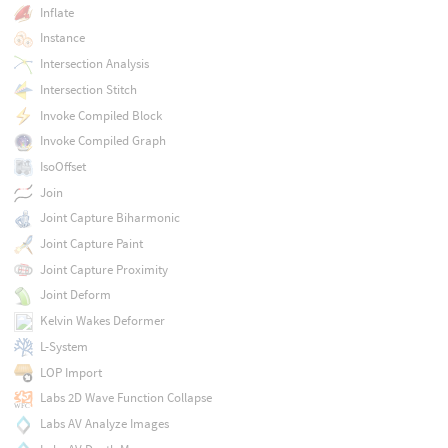
Inflate
Instance
Intersection Analysis
Intersection Stitch
Invoke Compiled Block
Invoke Compiled Graph
IsoOffset
Join
Joint Capture Biharmonic
Joint Capture Paint
Joint Capture Proximity
Joint Deform
Kelvin Wakes Deformer
L-System
LOP Import
Labs 2D Wave Function Collapse
Labs AV Analyze Images