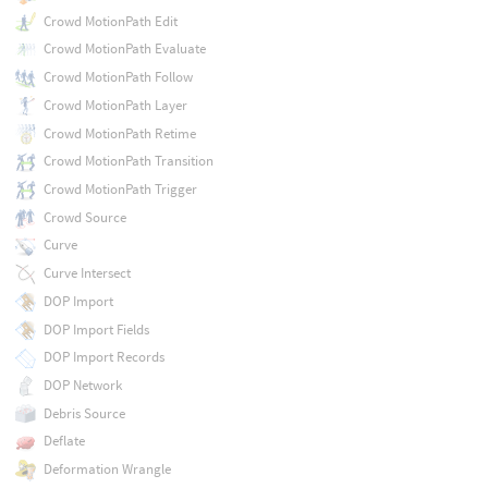
Crowd MotionPath Edit
Crowd MotionPath Evaluate
Crowd MotionPath Follow
Crowd MotionPath Layer
Crowd MotionPath Retime
Crowd MotionPath Transition
Crowd MotionPath Trigger
Crowd Source
Curve
Curve Intersect
DOP Import
DOP Import Fields
DOP Import Records
DOP Network
Debris Source
Deflate
Deformation Wrangle