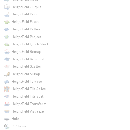
HeightField Output
HeightField Paint
HeightField Patch
HeightField Pattern
HeightField Project
HeightField Quick Shade
HeightField Remap
HeightField Resample
HeightField Scatter
HeightField Slump
HeightField Terrace
HeightField Tile Splice
HeightField Tile Split
HeightField Transform
HeightField Visualize
Hole
IK Chains