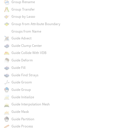
Group Rename
Group Transfer
Group by Lasso
Group from Attribute Boundary
Groups from Name
Guide Advect
Guide Clump Center
Guide Collide With VDB
Guide Deform
Guide Fill
Guide Find Strays
Guide Groom
Guide Group
Guide Initialize
Guide Interpolation Mesh
Guide Mask
Guide Partition
Guide Process