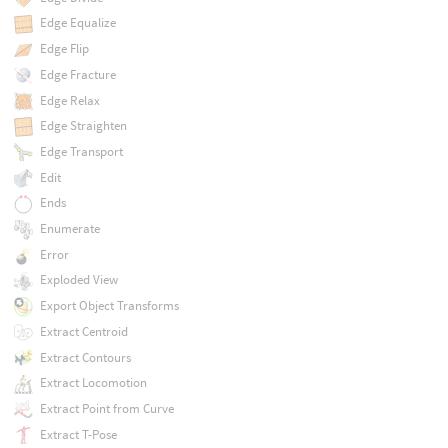
Edge Equalize
Edge Flip
Edge Fracture
Edge Relax
Edge Straighten
Edge Transport
Edit
Ends
Enumerate
Error
Exploded View
Export Object Transforms
Extract Centroid
Extract Contours
Extract Locomotion
Extract Point from Curve
Extract T-Pose