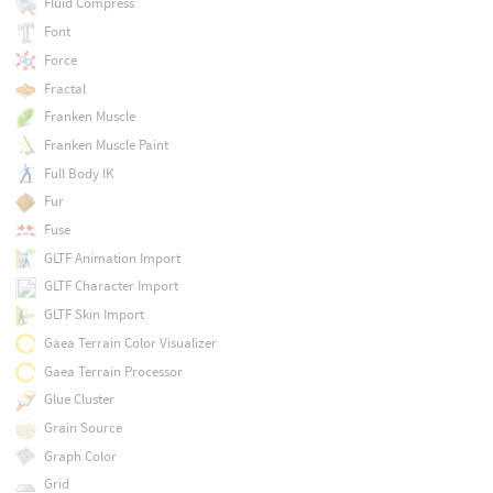
Fluid Compress
Font
Force
Fractal
Franken Muscle
Franken Muscle Paint
Full Body IK
Fur
Fuse
GLTF Animation Import
GLTF Character Import
GLTF Skin Import
Gaea Terrain Color Visualizer
Gaea Terrain Processor
Glue Cluster
Grain Source
Graph Color
Grid