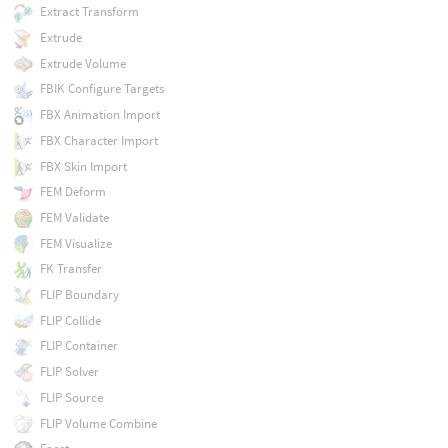
Extract Transform
Extrude
Extrude Volume
FBIK Configure Targets
FBX Animation Import
FBX Character Import
FBX Skin Import
FEM Deform
FEM Validate
FEM Visualize
FK Transfer
FLIP Boundary
FLIP Collide
FLIP Container
FLIP Solver
FLIP Source
FLIP Volume Combine