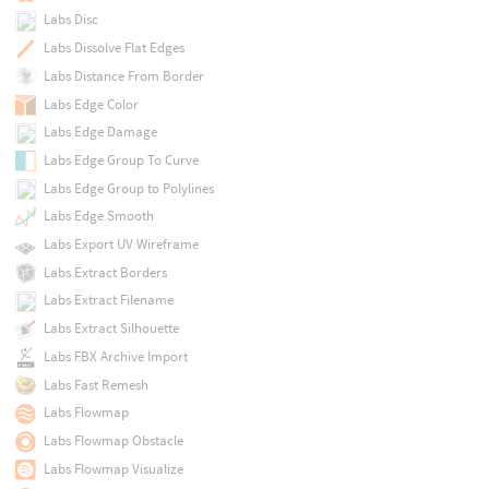
Labs Disc
Labs Dissolve Flat Edges
Labs Distance From Border
Labs Edge Color
Labs Edge Damage
Labs Edge Group To Curve
Labs Edge Group to Polylines
Labs Edge Smooth
Labs Export UV Wireframe
Labs Extract Borders
Labs Extract Filename
Labs Extract Silhouette
Labs FBX Archive Import
Labs Fast Remesh
Labs Flowmap
Labs Flowmap Obstacle
Labs Flowmap Visualize