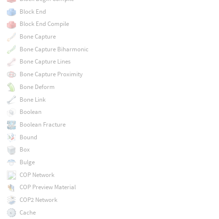
Block End
Block End Compile
Bone Capture
Bone Capture Biharmonic
Bone Capture Lines
Bone Capture Proximity
Bone Deform
Bone Link
Boolean
Boolean Fracture
Bound
Box
Bulge
COP Network
COP Preview Material
COP2 Network
Cache