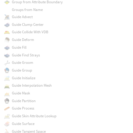
Group from Attribute Boundary
Groups from Name
Guide Advect
Guide Clump Center
Guide Collide With VDB
Guide Deform
Guide Fill
Guide Find Strays
Guide Groom
Guide Group
Guide Initialize
Guide Interpolation Mesh
Guide Mask
Guide Partition
Guide Process
Guide Skin Attribute Lookup
Guide Surface
Guide Tangent Space