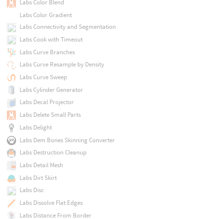
Labs Color Blend
Labs Color Gradient
Labs Connectivity and Segmentation
Labs Cook with Timeout
Labs Curve Branches
Labs Curve Resample by Density
Labs Curve Sweep
Labs Cylinder Generator
Labs Decal Projector
Labs Delete Small Parts
Labs Delight
Labs Dem Bones Skinning Converter
Labs Destruction Cleanup
Labs Detail Mesh
Labs Dirt Skirt
Labs Disc
Labs Dissolve Flat Edges
Labs Distance From Border