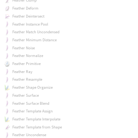
Feather Clump
Feather Deform
Feather Deintersect
Feather Instance Pool
Feather Match Uncondensed
Feather Minimum Distance
Feather Noise
Feather Normalize
Feather Primitive
Feather Ray
Feather Resample
Feather Shape Organize
Feather Surface
Feather Surface Blend
Feather Template Assign
Feather Template Interpolate
Feather Template from Shape
Feather Uncondense