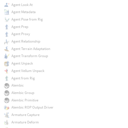
Agent Look At
Agent Metadata
Agent Pose from Rig
Agent Prep
Agent Proxy
Agent Relationship
Agent Terrain Adaptation
Agent Transform Group
Agent Unpack
Agent Vellum Unpack
Agent from Rig
Alembic
Alembic Group
Alembic Primitive
Alembic ROP Output Driver
Armature Capture
Armature Deform