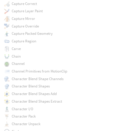
Capture Correct
Capture Layer Paint
Capture Mirror
Capture Override
Capture Packed Geometry
Capture Region
Carve
Chain
Channel
Channel Primitives from MotionClip
Character Blend Shape Channels
Character Blend Shapes
Character Blend Shapes Add
Character Blend Shapes Extract
Character I/O
Character Pack
Character Unpack