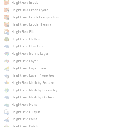
HeightField Erode
HeightField Erode Hydro
HeightField Erode Precipitation
HeightField Erode Thermal
HeightField File
HeightField Flatten
HeightField Flow Field
HeightField Isolate Layer
HeightField Layer
HeightField Layer Clear
HeightField Layer Properties
HeightField Mask by Feature
HeightField Mask by Geometry
HeightField Mask by Occlusion
HeightField Noise
HeightField Output
HeightField Paint
HeightField Patch