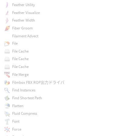
Feather Utility
Feather Visualize
Feather Width
Fiber Groom
Filament Advect
File
File Cache
File Cache
File Cache
File Merge
Filmbox FBX ROP出力ドライバ
Find Instances
Find Shortest Path
Flatten
Fluid Compress
Font
Force