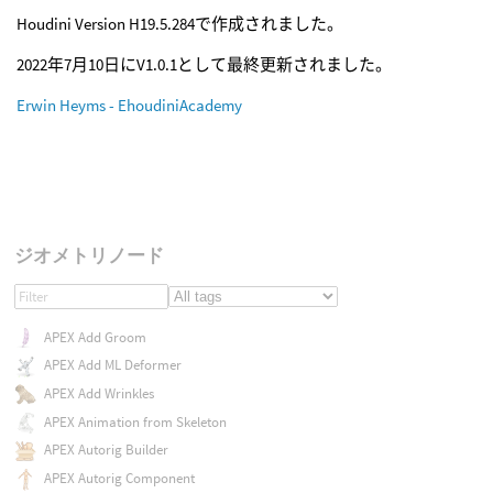
Houdini Version H19.5.284で作成されました。
2022年7月10日にV1.0.1として最終更新されました。
Erwin Heyms - EhoudiniAcademy
ジオメトリノード
APEX Add Groom
APEX Add ML Deformer
APEX Add Wrinkles
APEX Animation from Skeleton
APEX Autorig Builder
APEX Autorig Component