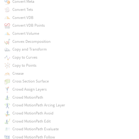
Convert Meta
Convert Tets
Convert VDB
Convert VDB Points
Convert Volume
Convex Decomposition
Copy and Transform
Copy to Curves
Copy to Points
Crease
Cross Section Surface
Crowd Assign Layers
Crowd MotionPath
Crowd MotionPath Arcing Layer
Crowd MotionPath Avoid
Crowd MotionPath Edit
Crowd MotionPath Evaluate
Crowd MotionPath Follow