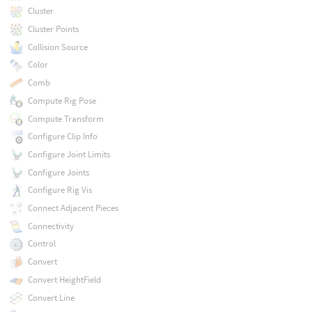
Cluster
Cluster Points
Collision Source
Color
Comb
Compute Rig Pose
Compute Transform
Configure Clip Info
Configure Joint Limits
Configure Joints
Configure Rig Vis
Connect Adjacent Pieces
Connectivity
Control
Convert
Convert HeightField
Convert Line