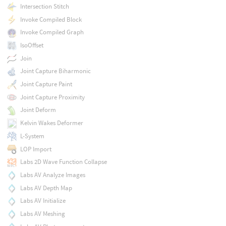
Intersection Stitch
Invoke Compiled Block
Invoke Compiled Graph
IsoOffset
Join
Joint Capture Biharmonic
Joint Capture Paint
Joint Capture Proximity
Joint Deform
Kelvin Wakes Deformer
L-System
LOP Import
Labs 2D Wave Function Collapse
Labs AV Analyze Images
Labs AV Depth Map
Labs AV Initialize
Labs AV Meshing