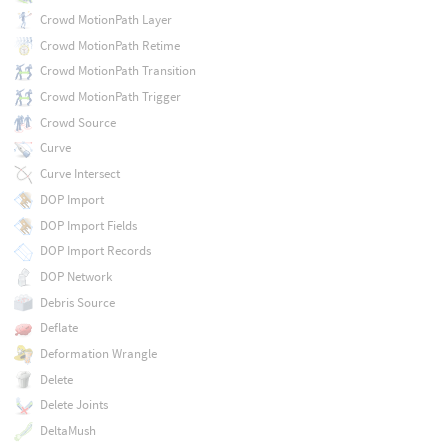
Crowd MotionPath Layer
Crowd MotionPath Retime
Crowd MotionPath Transition
Crowd MotionPath Trigger
Crowd Source
Curve
Curve Intersect
DOP Import
DOP Import Fields
DOP Import Records
DOP Network
Debris Source
Deflate
Deformation Wrangle
Delete
Delete Joints
DeltaMush