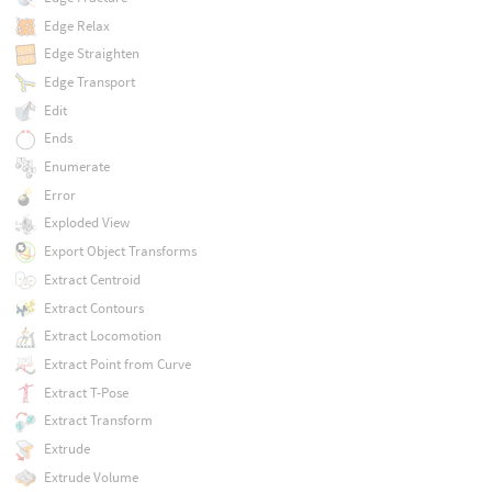
Edge Relax
Edge Straighten
Edge Transport
Edit
Ends
Enumerate
Error
Exploded View
Export Object Transforms
Extract Centroid
Extract Contours
Extract Locomotion
Extract Point from Curve
Extract T-Pose
Extract Transform
Extrude
Extrude Volume