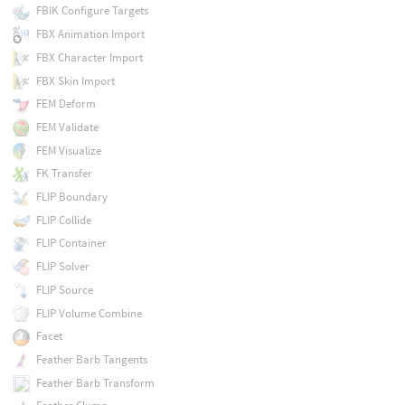
FBIK Configure Targets
FBX Animation Import
FBX Character Import
FBX Skin Import
FEM Deform
FEM Validate
FEM Visualize
FK Transfer
FLIP Boundary
FLIP Collide
FLIP Container
FLIP Solver
FLIP Source
FLIP Volume Combine
Facet
Feather Barb Tangents
Feather Barb Transform