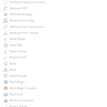
Attribute Transform Extract
Attribute VOP
Attribute Wrangle
Attribute from Map
Attribute from Parameters
Attribute from Volume
Bake GSplat
Bake ODE
Bake Volume
Ballistic Path
Bend
Blast
Blend Shapes
Block Begin
Block Begin Compile
Block End
Block End Compile
Bone Capture