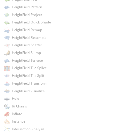
HeightField Pattern
HeightField Project
HeightField Quick Shade
HeightField Remap
HeightField Resample
HeightField Scatter
HeightField Slump
HeightField Terrace
HeightField Tile Splice
HeightField Tile Split
HeightField Transform
HeightField Visualize
Hole
IK Chains
Inflate
Instance
Intersection Analysis