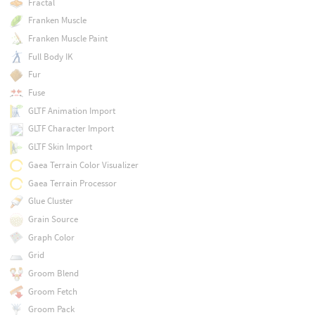
Fractal
Franken Muscle
Franken Muscle Paint
Full Body IK
Fur
Fuse
GLTF Animation Import
GLTF Character Import
GLTF Skin Import
Gaea Terrain Color Visualizer
Gaea Terrain Processor
Glue Cluster
Grain Source
Graph Color
Grid
Groom Blend
Groom Fetch
Groom Pack