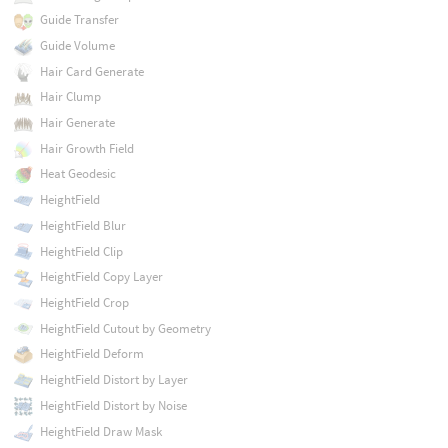
Guide Transfer
Guide Volume
Hair Card Generate
Hair Clump
Hair Generate
Hair Growth Field
Heat Geodesic
HeightField
HeightField Blur
HeightField Clip
HeightField Copy Layer
HeightField Crop
HeightField Cutout by Geometry
HeightField Deform
HeightField Distort by Layer
HeightField Distort by Noise
HeightField Draw Mask