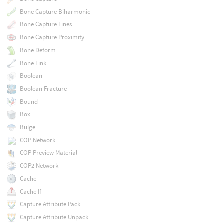
Bone Capture Biharmonic
Bone Capture Lines
Bone Capture Proximity
Bone Deform
Bone Link
Boolean
Boolean Fracture
Bound
Box
Bulge
COP Network
COP Preview Material
COP2 Network
Cache
Cache If
Capture Attribute Pack
Capture Attribute Unpack