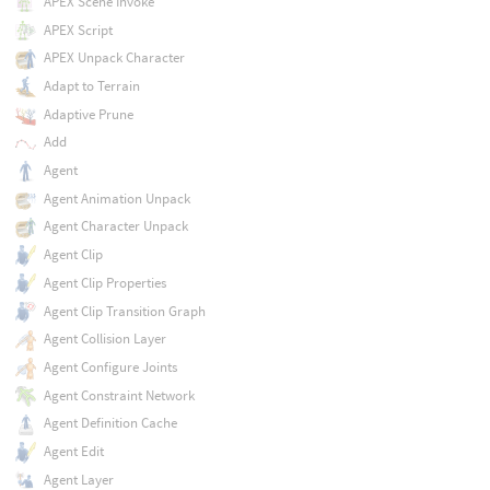
APEX Scene Invoke
APEX Script
APEX Unpack Character
Adapt to Terrain
Adaptive Prune
Add
Agent
Agent Animation Unpack
Agent Character Unpack
Agent Clip
Agent Clip Properties
Agent Clip Transition Graph
Agent Collision Layer
Agent Configure Joints
Agent Constraint Network
Agent Definition Cache
Agent Edit
Agent Layer