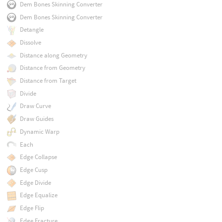
Dem Bones Skinning Converter
Dem Bones Skinning Converter
Detangle
Dissolve
Distance along Geometry
Distance from Geometry
Distance from Target
Divide
Draw Curve
Draw Guides
Dynamic Warp
Each
Edge Collapse
Edge Cusp
Edge Divide
Edge Equalize
Edge Flip
Edge Fracture